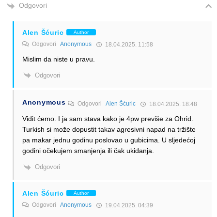
Odgovori
Alen Šćuric
Author
Odgovori
Anonymous
18.04.2025. 11:58
Mislim da niste u pravu.
Odgovori
Anonymous
Odgovori
Alen Šćuric
18.04.2025. 18:48
Vidit ćemo. I ja sam stava kako je 4pw previše za Ohrid.
Turkish si može dopustit takav agresivni napad na tržište
pa makar jednu godinu poslovao u gubicima. U sljedećoj
godini očekujem smanjenja ili čak ukidanja.
Odgovori
Alen Šćuric
Author
Odgovori
Anonymous
19.04.2025. 04:39