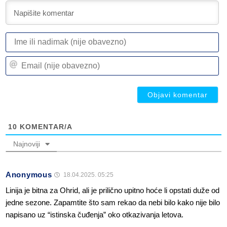
I
ili
n
Em
(n
(n
ob
ob
10
KOMENTAR/A
Najnoviji
Anonymous
18.04.2025. 05:25
Linija je bitna za Ohrid, ali je prilično upitno hoće li opstati duže od
jedne sezone. Zapamtite što sam rekao da nebi bilo kako nije bilo
napisano uz “istinska čuđenja” oko otkazivanja letova.