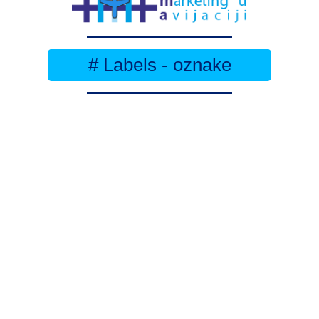
# Labels - oznake
Pretplatite se na
DNEVNI BILTEN
– bitno
više
novosti (svaki dan >15)
– bitno
svježije
novosti nego na
zamaaero
– stiže
na vaš e-mail
svaki radni dan
Na Dnevni bilten su pretplaćene najveće institucije
i zračne luke
Pročitajte više>