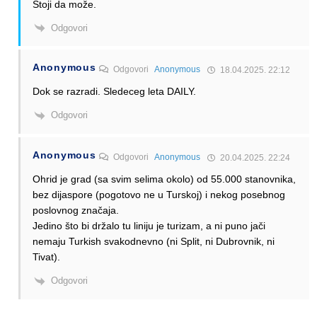
Stoji da može.
Odgovori
Anonymous
Odgovori
Anonymous
18.04.2025. 22:12
Dok se razradi. Sledeceg leta DAILY.
Odgovori
Anonymous
Odgovori
Anonymous
20.04.2025. 22:24
Ohrid je grad (sa svim selima okolo) od 55.000 stanovnika,
bez dijaspore (pogotovo ne u Turskoj) i nekog posebnog
poslovnog značaja.
Jedino što bi držalo tu liniju je turizam, a ni puno jači
nemaju Turkish svakodnevno (ni Split, ni Dubrovnik, ni
Tivat).
Odgovori