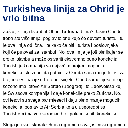
Turkisheva linija za Ohrid je
vrlo bitna
Zašto je linija Istanbul-Ohrid
Turkisha
bitna? Jasno Ohridu
treba što više linija, poglavito one koje će dovesti turiste. I tu
je ova linija odlična. I te kako će biti i turista i poslovnjaka
koji će putovati za Istanbul. No, ova linija je još bitnija jer se
preko Istanbula može ostvariti ekstremno puno konekcija.
Turkish je kompanija sa najvećim brojem mogućih
konekcija, što znači da putnici iz Ohrida sada mogu letjeti za
brojne destinacije u Europi i svijetu. Ohrid samo tijekom top
sezone ima letove Air Serbie (Beograd), te Edelweissa koji
je Swissova kompanija i daje konekcije preko Zuricha. No,
ovi letovi su svega par mjeseci i daju bitno manje mogućih
konekcija, poglavito Air Serbia koja u usporedbi sa
Turkishem ima vrlo skroman broj potencijalnih konekcija.
Stoga je ovaj iskorak Ohrida ogromna stvar, istinski ogromna