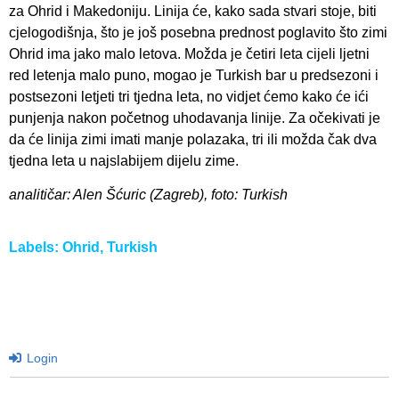
za Ohrid i Makedoniju. Linija će, kako sada stvari stoje, biti
cjelogodišnja, što je još posebna prednost poglavito što zimi
Ohrid ima jako malo letova. Možda je četiri leta cijeli ljetni
red letenja malo puno, mogao je Turkish bar u predsezoni i
postsezoni letjeti tri tjedna leta, no vidjet ćemo kako će ići
punjenja nakon početnog uhodavanja linije. Za očekivati je
da će linija zimi imati manje polazaka, tri ili možda čak dva
tjedna leta u najslabijem dijelu zime.
analitičar: Alen Šćuric (Zagreb), foto: Turkish
Labels:
Ohrid
,
Turkish
Login