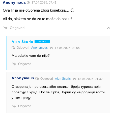
Anonymous
17.04.2025. 07:41
Ova linija nije otvorena zbog konekcija… 🙂
Ali da, slažem se da za to može da posluži.
Odgovori
Alen Šćuric
Author
Odgovori
Anonymous
17.04.2025. 08:55
Ma odakle vam da nije?
Odgovori
Anonymous
Odgovori
Alen Šćuric
18.04.2025. 01:32
Отворена је пре свега због великог броја туриста који
посећују Охрид. После Срба, Турци су најбројнији гости
у том граду.
Odgovori