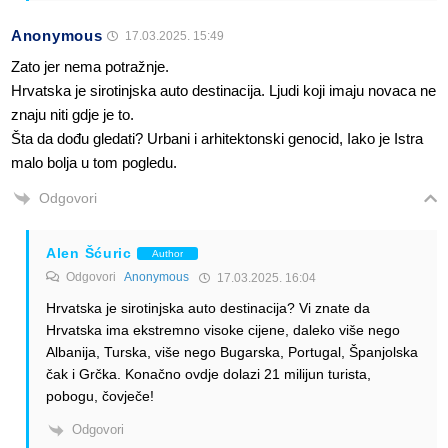
Anonymous
17.03.2025. 15:49
Zato jer nema potražnje.
Hrvatska je sirotinjska auto destinacija. Ljudi koji imaju novaca ne
znaju niti gdje je to.
Šta da dođu gledati? Urbani i arhitektonski genocid, Iako je Istra
malo bolja u tom pogledu.
Odgovori
Alen Šćuric
Author
Odgovori
Anonymous
17.03.2025. 16:04
Hrvatska je sirotinjska auto destinacija? Vi znate da
Hrvatska ima ekstremno visoke cijene, daleko više nego
Albanija, Turska, više nego Bugarska, Portugal, Španjolska
čak i Grčka. Konačno ovdje dolazi 21 milijun turista,
pobogu, čovječe!
Odgovori