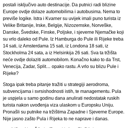
postali isključivo auto destinacije. Da putnici radi blizine
Europe ovdje dolaze automobilima i autobusima. Nema to
previše logike. Istra i Kvarner su uvijek imali puno turista iz
Velike Britanije, Irske, Belgije, Nizozemske, Norveške,
Danske, Švedske, Finske, Poljske, i sjeverne Njemačke koji
su vrlo daleko od Pule. Iz Hamburga do Pule ili Rijeke treba
14 sati, iz Amsterdama 15 sati, iz Londona 18 sati, iz
Stockholma 24 sata, a iz Helsinkija 26 sati. Sva ta tržišta
neće ovdje dolaziti automobilom. Konačno kako to da Trst,
Venecija, Zadar, Split… opako rastu. A vrlo su blizu Pule i
Rijeke?
Stoga ipak treba pitanje tražiti u strategiji aerodroma,
subvencijama i svrsishodnosti istih, te managementu. Pula
je uspjela u samo godinu dana anulirati nedostatak ruskih
turista nakon uvođenja viza ulaskom u Europsku Uniju.
Pronašli su putnike na tržištima Zapadne i Sjeverne Europe.
Nije jasno zašto Pula i Rijeka to ne naprave i danas.