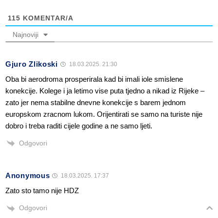
115
KOMENTAR/A
Najnoviji
Gjuro Zlikoski
18.03.2025. 21:30
Oba bi aerodroma prosperirala kad bi imali iole smislene
konekcije. Kolege i ja letimo vise puta tjedno a nikad iz Rijeke –
zato jer nema stabilne dnevne konekcije s barem jednom
europskom zracnom lukom. Orijentirati se samo na turiste nije
dobro i treba raditi cijele godine a ne samo ljeti.
Odgovori
Anonymous
18.03.2025. 17:37
Zato sto tamo nije HDZ
Odgovori