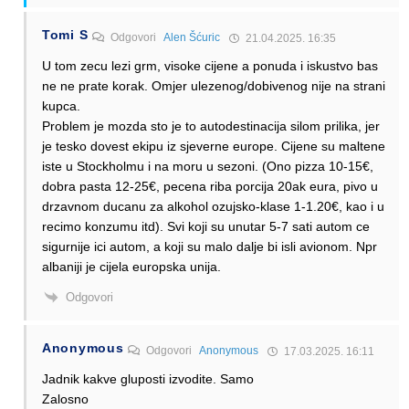
Tomi S
Odgovori
Alen Šćuric
21.04.2025. 16:35
U tom zecu lezi grm, visoke cijene a ponuda i iskustvo bas
ne ne prate korak. Omjer ulezenog/dobivenog nije na strani
kupca.
Problem je mozda sto je to autodestinacija silom prilika, jer
je tesko dovest ekipu iz sjeverne europe. Cijene su maltene
iste u Stockholmu i na moru u sezoni. (Ono pizza 10-15€,
dobra pasta 12-25€, pecena riba porcija 20ak eura, pivo u
drzavnom ducanu za alkohol ozujsko-klase 1-1.20€, kao i u
recimo konzumu itd). Svi koji su unutar 5-7 sati autom ce
sigurnije ici autom, a koji su malo dalje bi isli avionom. Npr
albaniji je cijela europska unija.
Odgovori
Anonymous
Odgovori
Anonymous
17.03.2025. 16:11
Jadnik kakve gluposti izvodite. Samo
Zalosno