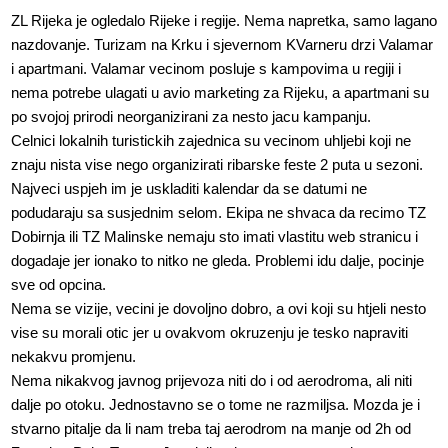
ZL Rijeka je ogledalo Rijeke i regije. Nema napretka, samo lagano
nazdovanje. Turizam na Krku i sjevernom KVarneru drzi Valamar
i apartmani. Valamar vecinom posluje s kampovima u regiji i
nema potrebe ulagati u avio marketing za Rijeku, a apartmani su
po svojoj prirodi neorganizirani za nesto jacu kampanju.
Celnici lokalnih turistickih zajednica su vecinom uhljebi koji ne
znaju nista vise nego organizirati ribarske feste 2 puta u sezoni.
Najveci uspjeh im je uskladiti kalendar da se datumi ne
podudaraju sa susjednim selom. Ekipa ne shvaca da recimo TZ
Dobirnja ili TZ Malinske nemaju sto imati vlastitu web stranicu i
dogadaje jer ionako to nitko ne gleda. Problemi idu dalje, pocinje
sve od opcina.
Nema se vizije, vecini je dovoljno dobro, a ovi koji su htjeli nesto
vise su morali otic jer u ovakvom okruzenju je tesko napraviti
nekakvu promjenu.
Nema nikakvog javnog prijevoza niti do i od aerodroma, ali niti
dalje po otoku. Jednostavno se o tome ne razmiljsa. Mozda je i
stvarno pitalje da li nam treba taj aerodrom na manje od 2h od