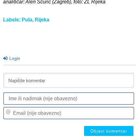
analitičar: Alen Šćuric (Zagreb), foto: ZL Rijeka
Labels:
Pula
,
Rijeka
Login
I
ili
n
Em
(n
(n
ob
ob