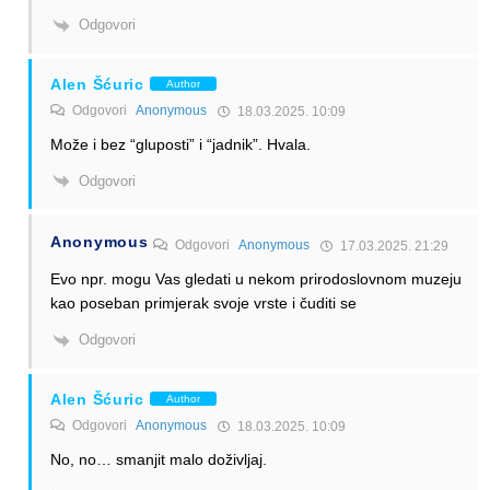
Odgovori
Alen Šćuric
Author
Odgovori
Anonymous
18.03.2025. 10:09
Može i bez “gluposti” i “jadnik”. Hvala.
Odgovori
Anonymous
Odgovori
Anonymous
17.03.2025. 21:29
Evo npr. mogu Vas gledati u nekom prirodoslovnom muzeju
kao poseban primjerak svoje vrste i čuditi se
Odgovori
Alen Šćuric
Author
Odgovori
Anonymous
18.03.2025. 10:09
No, no… smanjit malo doživljaj.