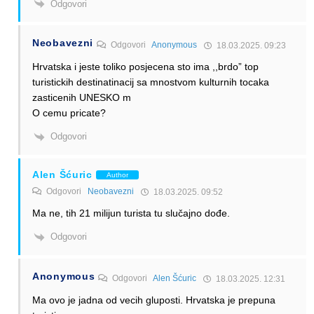
Odgovori
Neobavezni
Odgovori
Anonymous
18.03.2025. 09:23
Hrvatska i jeste toliko posjecena sto ima ,,brdo” top
turistickih destinatinacij sa mnostvom kulturnih tocaka
zasticenih UNESKO m
O cemu pricate?
Odgovori
Alen Šćuric
Author
Odgovori
Neobavezni
18.03.2025. 09:52
Ma ne, tih 21 milijun turista tu slučajno dođe.
Odgovori
Anonymous
Odgovori
Alen Šćuric
18.03.2025. 12:31
Ma ovo je jadna od vecih gluposti. Hrvatska je prepuna