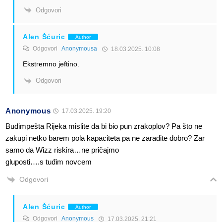
Odgovori
Alen Šćuric
Author
Odgovori
Anonymousa
18.03.2025. 10:08
Ekstremno jeftino.
Odgovori
Anonymous
17.03.2025. 19:20
Budimpešta Rijeka mislite da bi bio pun zrakoplov? Pa što ne
zakupi netko barem pola kapaciteta pa ne zaradite dobro? Zar
samo da Wizz riskira…ne pričajmo
gluposti….s tuđim novcem
Odgovori
Alen Šćuric
Author
Odgovori
Anonymous
17.03.2025. 21:21