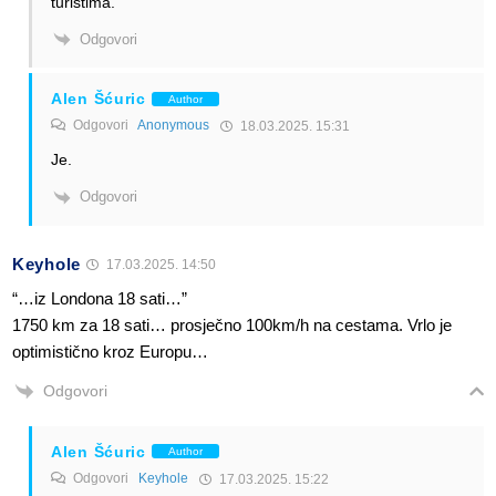
turistima.
Odgovori
Alen Šćuric
Author
Odgovori
Anonymous
18.03.2025. 15:31
Je.
Odgovori
Keyhole
17.03.2025. 14:50
“…iz Londona 18 sati…”
1750 km za 18 sati… prosječno 100km/h na cestama. Vrlo je
optimistično kroz Europu…
Odgovori
Alen Šćuric
Author
Odgovori
Keyhole
17.03.2025. 15:22