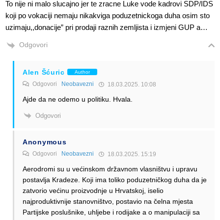
To nije ni malo slucajno jer te zracne Luke vode kadrovi SDP/IDS
koji po vokaciji nemaju nikakviga poduzetnickoga duha osim sto
uzimaju,,donacije” pri prodaji raznih zemljista i izmjeni GUP a…
Odgovori
Alen Šćuric
Author
Odgovori
Neobavezni
18.03.2025. 10:08
Ajde da ne odemo u politiku. Hvala.
Odgovori
Anonymous
Odgovori
Neobavezni
18.03.2025. 15:19
Aerodromi su u većinskom državnom vlasništvu i upravu
postavlja Kradeze. Koji ima toliko poduzetničkog duha da je
zatvorio većinu proizvodnje u Hrvatskoj, iselio
najproduktivnije stanovništvo, postavio na čelna mjesta
Partijske poslušnike, uhljebe i rodijake a o manipulaciji sa