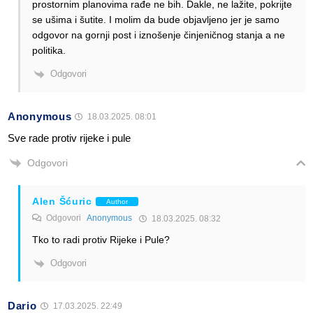
prostornim planovima rađe ne bih. Dakle, ne lažite, pokrijte
se ušima i šutite. I molim da bude objavljeno jer je samo
odgovor na gornji post i iznošenje činjeničnog stanja a ne
politika.
Odgovori
Anonymous
18.03.2025. 08:01
Sve rade protiv rijeke i pule
Odgovori
Alen Šćuric
Author
Odgovori
Anonymous
18.03.2025. 08:32
Tko to radi protiv Rijeke i Pule?
Odgovori
Dario
17.03.2025. 22:49