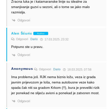
Zracna luka je i katamaranske linije su idealne za
smanjivanje guzvi u sezoni, ali o tome se jako malo
razmislja.
Odgovori
Alen Šćuric
Author
Odgovori
Dario
17.03.2025. 23:32
Potpuno ste u pravu.
Odgovori
Anonymous
Odgovori
Dario
18.03.2025. 07:58
Ima problema još. RJK nema biznis ložu, veza iz grada
javnim prijevozom je loša, nema autobusne veze kako
spada čak niti sa gradom Krkom (!!), bura je preveliki rizik
jer ponekad ne slijeću avioni a ponekad je zatvoren most.
Odgovori