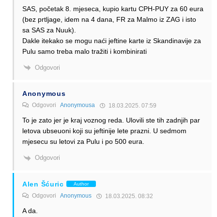
SAS, početak 8. mjeseca, kupio kartu CPH-PUY za 60 eura
(bez prtljage, idem na 4 dana, FR za Malmo iz ZAG i isto
sa SAS za Nuuk).
Dakle itekako se mogu naći jeftine karte iz Skandinavije za
Pulu samo treba malo tražiti i kombinirati
Odgovori
Anonymous
Odgovori
Anonymousa
18.03.2025. 07:59
To je zato jer je kraj voznog reda. Ulovili ste tih zadnjih par
letova ubseuoni koji su jeftinije lete prazni. U sedmom
mjesecu su letovi za Pulu i po 500 eura.
Odgovori
Alen Šćuric
Author
Odgovori
Anonymous
18.03.2025. 08:32
A da.