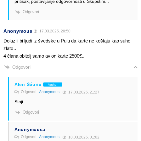
pritisak, postavljanje odgovornosti u Skupštini…
Odgovori
Anonymous
17.03.2025. 20:50
Dolazili bi ljudi iz švedske u Pulu da karte ne koštaju kao suho
zlato…
4 člana obitelj samo avion karte 2500€..
Odgovori
Alen Šćuric
Author
Odgovori
Anonymous
17.03.2025. 21:27
Stoji.
Odgovori
Anonymousa
Odgovori
Anonymous
18.03.2025. 01:02