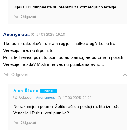
Rijeka i Budimpeešta su preblizu za komercijalno letenje.
Odgovori
Anonymous
17.03.2025. 19:18
Tko puni zrakoplov? Turizam regije ili netko drugi? Letite li u
Veneciju mrezno ili point to
Point te Treviso point to point poradi samog aerodroma ili poradi
Venecije možda? Mislim na vecinu putnika naravno….
Odgovori
Alen Šćuric
Author
Odgovori
Anonymous
17.03.2025. 21:21
Ne razumijem poantu. Želite reči da postoji razlika između
Venecije i Pule u vrsti putnika?
Odgovori