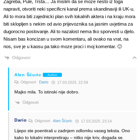
Zagreba, Pule, Trsta… Ja mislim da se moze nesto iz toga
napravit, otvoriti neki specificni kanal prema skandinaviji ili UK-u.
Ali to mora biti zajednicki plan svih lokalnih aktera i na kraju mora
biti sklopljen s nekim od avio prijevoznika sa jasnim uvjetima za
dugorocno poslovanje. Ali to nazalost nema tko sporvesti u djelo.
Nisam bas koncizan u svom komentaru, ali ovako na vrat, na
nos, sve je u kaosu pa tako moze proci i moj komentar. 🙂
Odgovori
Alen Šćuric
Author
Odgovori
Dario
17.03.2025. 22:59
Majko mila. To istinski nije dobro.
Odgovori
Dario
Odgovori
Alen Šćuric
17.03.2025. 23:14
Lijepo ste poentirali u zadnjem odlomku vaseg teksta. Ono
kako to lokalni interpretiraju – nitko nije kriv, dogada se.