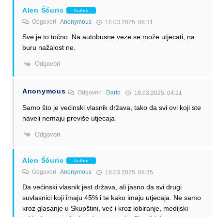
Alen Šćuric
Author
Odgovori
Anonymous
18.03.2025. 08:31
Sve je to točno. Na autobusne veze se može utjecati, na
buru nažalost ne.
Odgovori
Anonymous
Odgovori
Dario
18.03.2025. 04:21
Samo što je većinski vlasnik država, tako da svi ovi koji ste
naveli nemaju previše utjecaja
Odgovori
Alen Šćuric
Author
Odgovori
Anonymous
18.03.2025. 08:35
Da većinski vlasnik jest država, ali jasno da svi drugi
suvlasnici koji imaju 45% i te kako imaju utjecaja. Ne samo
kroz glasanje u Skupštini, već i kroz lobiranje, medijski