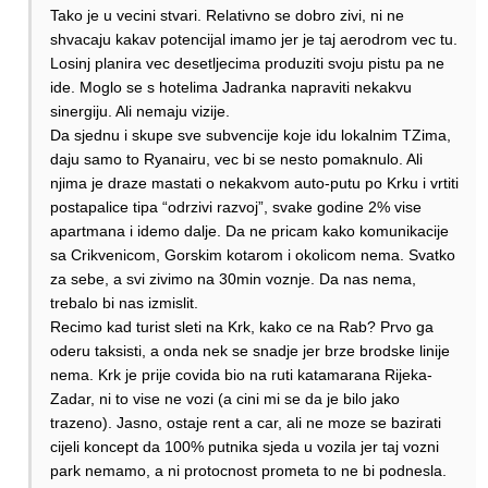
Tako je u vecini stvari. Relativno se dobro zivi, ni ne
shvacaju kakav potencijal imamo jer je taj aerodrom vec tu.
Losinj planira vec desetljecima produziti svoju pistu pa ne
ide. Moglo se s hotelima Jadranka napraviti nekakvu
sinergiju. Ali nemaju vizije.
Da sjednu i skupe sve subvencije koje idu lokalnim TZima,
daju samo to Ryanairu, vec bi se nesto pomaknulo. Ali
njima je draze mastati o nekakvom auto-putu po Krku i vrtiti
postapalice tipa “odrzivi razvoj”, svake godine 2% vise
apartmana i idemo dalje. Da ne pricam kako komunikacije
sa Crikvenicom, Gorskim kotarom i okolicom nema. Svatko
za sebe, a svi zivimo na 30min voznje. Da nas nema,
trebalo bi nas izmislit.
Recimo kad turist sleti na Krk, kako ce na Rab? Prvo ga
oderu taksisti, a onda nek se snadje jer brze brodske linije
nema. Krk je prije covida bio na ruti katamarana Rijeka-
Zadar, ni to vise ne vozi (a cini mi se da je bilo jako
trazeno). Jasno, ostaje rent a car, ali ne moze se bazirati
cijeli koncept da 100% putnika sjeda u vozila jer taj vozni
park nemamo, a ni protocnost prometa to ne bi podnesla.