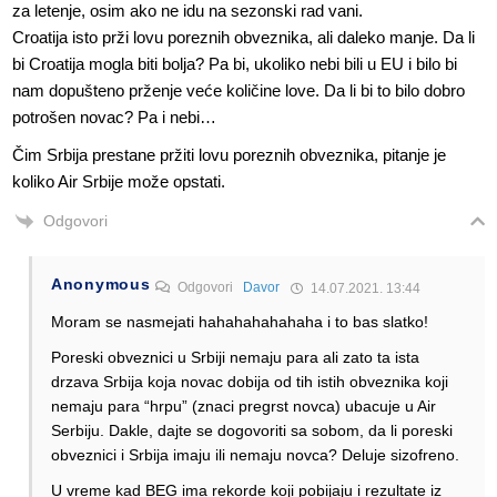
za letenje, osim ako ne idu na sezonski rad vani.
Croatija isto prži lovu poreznih obveznika, ali daleko manje. Da li
bi Croatija mogla biti bolja? Pa bi, ukoliko nebi bili u EU i bilo bi
nam dopušteno prženje veće količine love. Da li bi to bilo dobro
potrošen novac? Pa i nebi…
Čim Srbija prestane pržiti lovu poreznih obveznika, pitanje je
koliko Air Srbije može opstati.
Odgovori
Anonymous
Odgovori
Davor
14.07.2021. 13:44
Moram se nasmejati hahahahahahaha i to bas slatko!
Poreski obveznici u Srbiji nemaju para ali zato ta ista
drzava Srbija koja novac dobija od tih istih obveznika koji
nemaju para “hrpu” (znaci pregrst novca) ubacuje u Air
Serbiju. Dakle, dajte se dogovoriti sa sobom, da li poreski
obveznici i Srbija imaju ili nemaju novca? Deluje sizofreno.
U vreme kad BEG ima rekorde koji pobijaju i rezultate iz