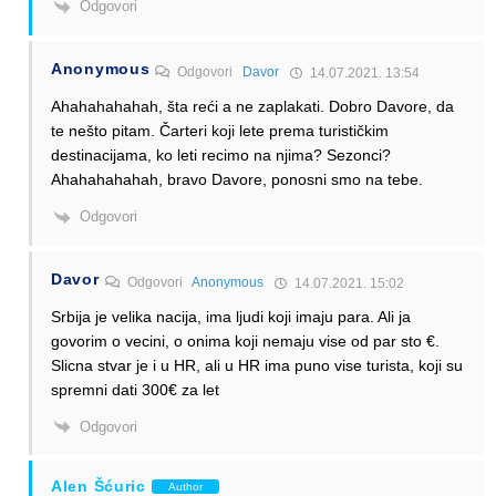
Odgovori
Anonymous
Odgovori
Davor
14.07.2021. 13:54
Ahahahahahah, šta reći a ne zaplakati. Dobro Davore, da
te nešto pitam. Čarteri koji lete prema turističkim
destinacijama, ko leti recimo na njima? Sezonci?
Ahahahahahah, bravo Davore, ponosni smo na tebe.
Odgovori
Davor
Odgovori
Anonymous
14.07.2021. 15:02
Srbija je velika nacija, ima ljudi koji imaju para. Ali ja
govorim o vecini, o onima koji nemaju vise od par sto €.
Slicna stvar je i u HR, ali u HR ima puno vise turista, koji su
spremni dati 300€ za let
Odgovori
Alen Šćuric
Author