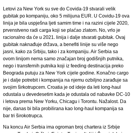
Letovi za New York su sve do Covida-19 stvarali velik
gubitak po kompaniju, oko 5 milijuna EUR. U Covidu-19 ova
linija je bila uspješna ljeti samim time i na razini cijele 2020,
prvenstveno radi carga koji se plaćao zlatom. No, vrlo je
racionalno da će u 2021. linija i dalje stvarati gubitak. Ovaj
gubitak naknađuje država, a benefiti linije su više nego
jasni, kako za Srbiju, tako i za kompaniju. Air Serbia sa
ovom linijom nema samo značajan broj godišnjih putnika,
nego i transfernih putnika koji iz feeding destinacija preko
Beograda putuju za New York cijele godine. Konačno cargo
je i dalje potrebit i kompanija na njemu ozbiljno zarađuje sa
svojim širkotrupcem. Croatia je od ideje da leti long-haul
odustala u devedesetim kada je odustala od nabavke DC-10
i letova prema New Yorku, Chicagu i Torontu. Nažalost. Da
nije, danas bi bila probilirana kao long-haul kompanija sa
bar tri širokotrupca.
Na koncu Air Serbia ima ogroman broj chartera iz Srbije