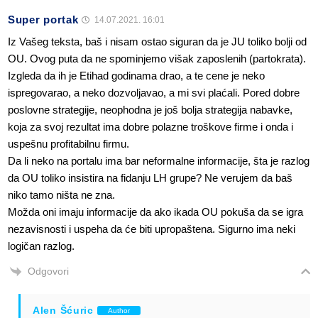
Super portak
14.07.2021. 16:01
Iz Vašeg teksta, baš i nisam ostao siguran da je JU toliko bolji od
OU. Ovog puta da ne spominjemo višak zaposlenih (partokrata).
Izgleda da ih je Etihad godinama drao, a te cene je neko
ispregovarao, a neko dozvoljavao, a mi svi plaćali. Pored dobre
poslovne strategije, neophodna je još bolja strategija nabavke,
koja za svoj rezultat ima dobre polazne troškove firme i onda i
uspešnu profitabilnu firmu.
Da li neko na portalu ima bar neformalne informacije, šta je razlog
da OU toliko insistira na fidanju LH grupe? Ne verujem da baš
niko tamo ništa ne zna.
Možda oni imaju informacije da ako ikada OU pokuša da se igra
nezavisnosti i uspeha da će biti upropaštena. Sigurno ima neki
logičan razlog.
Odgovori
Alen Šćuric
Author