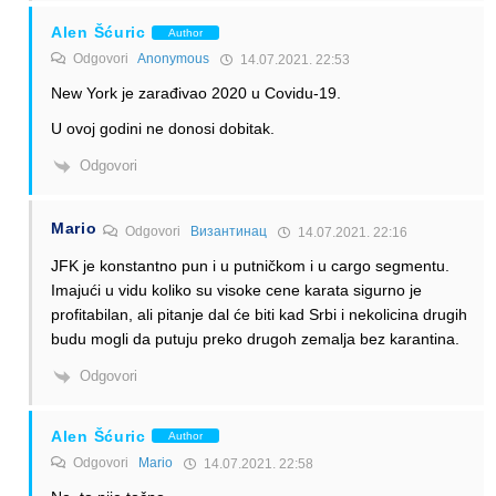
Alen Šćuric
Author
Odgovori
Anonymous
14.07.2021. 22:53
New York je zarađivao 2020 u Covidu-19.
U ovoj godini ne donosi dobitak.
Odgovori
Mario
Odgovori
Византинац
14.07.2021. 22:16
JFK je konstantno pun i u putničkom i u cargo segmentu.
Imajući u vidu koliko su visoke cene karata sigurno je
profitabilan, ali pitanje dal će biti kad Srbi i nekolicina drugih
budu mogli da putuju preko drugoh zemalja bez karantina.
Odgovori
Alen Šćuric
Author
Odgovori
Mario
14.07.2021. 22:58