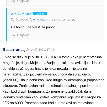
Odgovori
Alen Šćuric
Author
Odgovori
Anonymous
14.07.2021. 23:07
Da točno. Ide vijest iza ponoći.
Odgovori
Византинац
14.07.2021. 17:44
Ovde se diskutuje o liniji BEG-JFK i o tome kako je nerentabilna.
Moguće je, da je. Moje zapažanje kao laika za avijaciju, ali ipak
donekle stručnog za finansije je da možda i nije totalno
nerentabilna. Zaključujem na osnovu toga da su avioni puni
(visok LF) i da je cena kao i kod drugih aviokompanija (sopstveno
iskustvo). Znači, avion radi maksimalno, stalno je pun i karte su
kao i kod drugih kompanija. Za mene je to zaključak da je
jednako rentabilan kao i ostale kompanije koje lete iz Evrope ka
JFK sa A330. Posebno sada kad su troškovi najma aviona