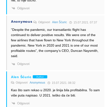
Ne, to nije točno.
Odgovori
Anonymous
Odgovori
Alen Šćuric
15.07.2021. 07:37
“Despite the pandemic, our transatlantic flight has
continued to deliver positive results. We were one of the
few airlines that have flown to New York throughout the
pandemic. New York in 2020 and 2021 is one of our most
profitable routes”, the company’s CEO, Duncan Naysmith,
said.
Odgovori
Alen Šćuric
Author
Odgovori
Anonymous
15.07.2021. 08:32
Kao što sam rekao u 2020. je linija bila profitabilna. To sam
više puta napisao. U 2021. teško da će biti.
Odgovori