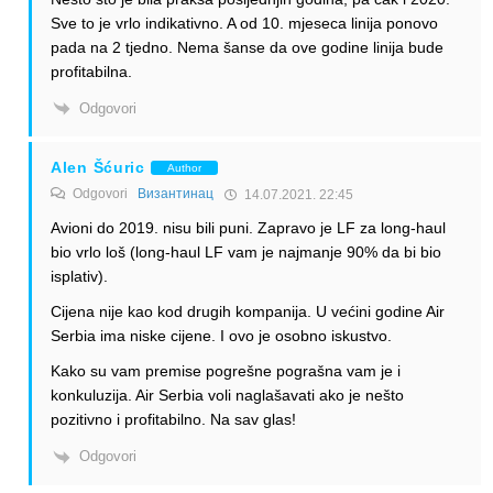
Sve to je vrlo indikativno. A od 10. mjeseca linija ponovo
pada na 2 tjedno. Nema šanse da ove godine linija bude
profitabilna.
Odgovori
Alen Šćuric
Author
Odgovori
Византинац
14.07.2021. 22:45
Avioni do 2019. nisu bili puni. Zapravo je LF za long-haul
bio vrlo loš (long-haul LF vam je najmanje 90% da bi bio
isplativ).
Cijena nije kao kod drugih kompanija. U većini godine Air
Serbia ima niske cijene. I ovo je osobno iskustvo.
Kako su vam premise pogrešne pograšna vam je i
konkuluzija. Air Serbia voli naglašavati ako je nešto
pozitivno i profitabilno. Na sav glas!
Odgovori