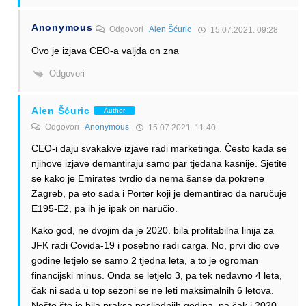
Anonymous
Odgovori
Alen Šćuric
15.07.2021. 09:28
Ovo je izjava CEO-a valjda on zna
Odgovori
Alen Šćuric
Author
Odgovori
Anonymous
15.07.2021. 11:40
CEO-i daju svakakve izjave radi marketinga. Često kada se
njihove izjave demantiraju samo par tjedana kasnije. Sjetite
se kako je Emirates tvrdio da nema šanse da pokrene
Zagreb, pa eto sada i Porter koji je demantirao da naručuje
E195-E2, pa ih je ipak on naručio.
Kako god, ne dvojim da je 2020. bila profitabilna linija za
JFK radi Covida-19 i posebno radi carga. No, prvi dio ove
godine letjelo se samo 2 tjedna leta, a to je ogroman
financijski minus. Onda se letjelo 3, pa tek nedavno 4 leta,
čak ni sada u top sezoni se ne leti maksimalnih 6 letova.
Nešto što je bila praksa posljednjih godina, pa čak i 2020.