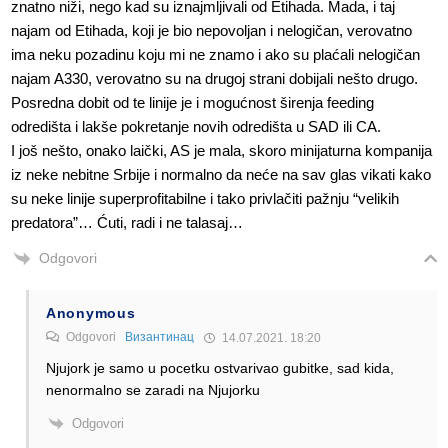
znatno niži, nego kad su iznajmljivali od Etihada. Mada, i taj
najam od Etihada, koji je bio nepovoljan i nelogičan, verovatno
ima neku pozadinu koju mi ne znamo i ako su plaćali nelogičan
najam A330, verovatno su na drugoj strani dobijali nešto drugo.
Posredna dobit od te linije je i mogućnost širenja feeding
odredišta i lakše pokretanje novih odredišta u SAD ili CA.
I još nešto, onako laički, AS je mala, skoro minijaturna kompanija
iz neke nebitne Srbije i normalno da neće na sav glas vikati kako
su neke linije superprofitabilne i tako privlačiti pažnju “velikih
predatora”… Ćuti, radi i ne talasaj…
Odgovori
Anonymous
Odgovori
Византинац
14.07.2021. 18:20
Njujork je samo u pocetku ostvarivao gubitke, sad kida,
nenormalno se zaradi na Njujorku
Odgovori