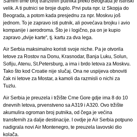
Samim time broj tranzitnih putnika preko Beograda je istinski
velik. A ti putnici se broje duplo. Prvi puta npr. iz Skopja do
Beograda, a potom kada presjednu za npr. Moskvu još
jednom. To je zapravo isti putnik, ali povećava brojku i avio
kompanije i aerodroma. Što je i logično, pa on je kupio
zapravo „dvije karte“, tj. kartu za dva lega.
Air Serbia maksimalno koristi svoje niche. Pa je otvorila
letove za Rostov na Donu, Krasnodar, Banja Luku, Solun,
Sofiju, Atenu, St.Petersburg, a ima i brdo letova za Moskvu.
Tako što kod Croatie nije slučaj. Ona ne uspijeva obnoviti
čak ni letove za Mostar, a kamoli da razmisli o nichi za
Tuzlu.
Air Serbia je preuzela i tržište Crne Gore gdje ima 8 do 10
dnevnih letova, prvenstveno sa A319 i A320. Ovo tržište
akumulira ogroman broj putnika, od čega je većina
transfernih za dalje destinacije. I ovdje je Air Serbia potpuno
nadigrala novi Air Montenegro, te preuzela lavovski dio
kolača.