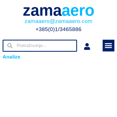
zama
aero
zamaaero@zamaaero.com
+385(0)1/3465886
Analize