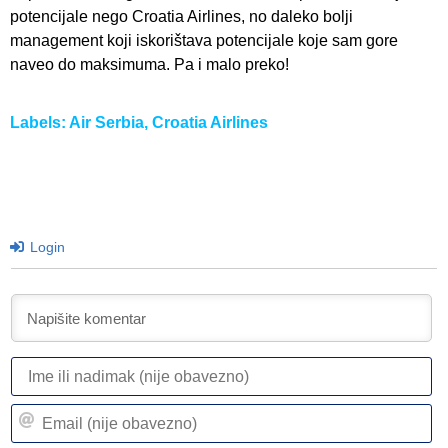
potencijale nego Croatia Airlines, no daleko bolji
management koji iskorištava potencijale koje sam gore
naveo do maksimuma. Pa i malo preko!
Labels:
Air Serbia
,
Croatia Airlines
Login
I
ili
n
Em
(n
(n
ob
ob