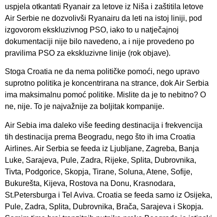
uspjela otkantati Ryanair za letove iz Niša i zaštitila letove
Air Serbie ne dozvolivši Ryanairu da leti na istoj liniji, pod
izgovorom ekskluzivnog PSO, iako to u natječajnoj
dokumentaciji nije bilo navedeno, a i nije provedeno po
pravilima PSO za ekskluzivne linije (rok objave).
Stoga Croatia ne da nema političke pomoći, nego upravo
suprotno politika je koncentrirana na strance, dok Air Serbia
ima maksimalnu pomoć politike. Mislite da je to nebitno? O
ne, nije. To je najvažnije za boljitak kompanije.
Air Sebia ima daleko više feeding destinacija i frekvencija
tih destinacija prema Beogradu, nego što ih ima Croatia
Airlines. Air Serbia se feeda iz Ljubljane, Zagreba, Banja
Luke, Sarajeva, Pule, Zadra, Rijeke, Splita, Dubrovnika,
Tivta, Podgorice, Skopja, Tirane, Soluna, Atene, Sofije,
Bukurešta, Kijeva, Rostova na Donu, Krasnodara,
St.Petersburga i Tel Aviva. Croatia se feeda samo iz Osijeka,
Pule, Zadra, Splita, Dubrovnika, Brača, Sarajeva i Skopja.