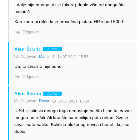
I dalje nije mnogo, ali je (skoro) duplo više od onoga što
navodiš.
Kao kada bi rekli da je prosečna plata u HR ispod 500 €.
Odgovori
Alen Šćuric
Author
Odgovori
Mario
14.07.2021. 15:55
Da, to stvarno nije puno.
Odgovori
Alen Šćuric
Author
Odgovori
Davor
14.07.2021. 15:50
U Srbiji istinski mnogo toga nedostaje na što bi se taj novac
mogao potrošiti. Ali kao što sam milijun puta rekao: Sve je
stvar matematike. Količina uloženog novca i benefit koji se
dobio.