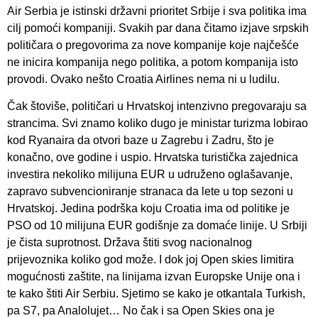
Air Serbia je istinski državni prioritet Srbije i sva politika ima
cilj pomoći kompaniji. Svakih par dana čitamo izjave srpskih
političara o pregovorima za nove kompanije koje najčešće
ne inicira kompanija nego politika, a potom kompanija isto
provodi. Ovako nešto Croatia Airlines nema ni u ludilu.
Čak štoviše, političari u Hrvatskoj intenzivno pregovaraju sa
strancima. Svi znamo koliko dugo je ministar turizma lobirao
kod Ryanaira da otvori baze u Zagrebu i Zadru, što je
konačno, ove godine i uspio. Hrvatska turistička zajednica
investira nekoliko milijuna EUR u udruženo oglašavanje,
zapravo subvencioniranje stranaca da lete u top sezoni u
Hrvatskoj. Jedina podrška koju Croatia ima od politike je
PSO od 10 milijuna EUR godišnje za domaće linije. U Srbiji
je čista suprotnost. Država štiti svog nacionalnog
prijevoznika koliko god može. I dok joj Open skies limitira
mogućnosti zaštite, na linijama izvan Europske Unije ona i
te kako štiti Air Serbiu. Sjetimo se kako je otkantala Turkish,
pa S7, pa Analolujet… No čak i sa Open Skies ona je