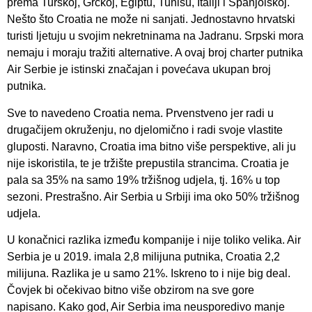
prema Turskoj, Grčkoj, Egiptu, Tunisu, Italiji i Španjolskoj.
Nešto što Croatia ne može ni sanjati. Jednostavno hrvatski
turisti ljetuju u svojim nekretninama na Jadranu. Srpski mora
nemaju i moraju tražiti alternative. A ovaj broj charter putnika
Air Serbie je istinski značajan i povećava ukupan broj
putnika.
Sve to navedeno Croatia nema. Prvenstveno jer radi u
drugačijem okruženju, no djelomično i radi svoje vlastite
gluposti. Naravno, Croatia ima bitno više perspektive, ali ju
nije iskoristila, te je tržište prepustila strancima. Croatia je
pala sa 35% na samo 19% tržišnog udjela, tj. 16% u top
sezoni. Prestrašno. Air Serbia u Srbiji ima oko 50% tržišnog
udjela.
U konačnici razlika između kompanije i nije toliko velika. Air
Serbia je u 2019. imala 2,8 milijuna putnika, Croatia 2,2
milijuna. Razlika je u samo 21%. Iskreno to i nije big deal.
Čovjek bi očekivao bitno više obzirom na sve gore
napisano. Kako god, Air Serbia ima neusporedivo manje