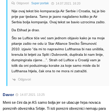
Odgovori
Super portak
14.07.2021. 16:20
Nije ovaj tekst bio komparacija Air Serbie i Croatia, taj je bio
prije par tjedana. Tamo je jasno naglašeno koliko je Air
Serbia bolja kompanija. Ovaj tekst se bavio uzrocima zašto.
Da Etihad je drao.
Što se Luftice tiće već sam jednom objavio kako je na moje
pitanje zašto ne odu iz Star Alliance Srećko Šimunović
2010. izjavio “da mi to napravimo Lufthansa bi nas uništila,
krenula bi letjeti za Split i Dubrovnik, duplirala bi nam linije,
dumpingirala cijene…”. Strah od Luftice u Croatiji vam je
tolik da oni poduzimaju korake za koje samo misle da bi
Lufthansa htjela, čak ona to ne mora ni zatražiti.
Odgovori
Davor
14.07.2021. 13:25
Meni se čini da je AS samo bolja jer se ubacuje hrpa novaca
poreznih obveznika Srbije. Ti isti porezni obveznici nemaju para