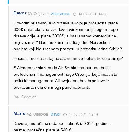
Davor
Odgovori
Anonymous
14.07.2021. 14:58
Govorim relativno, ako drzava u kojoj je prosjecna placa
300€ daje relativno vise love aviokompaniji nego mnoge
drzave gdje je placa 3000€, a imaju samo komercijalne
prijevoznike? Bas me zanima udio jedne Norveske i
budjeta koji ide zracnom prometu u postotku jedne Srbije?
Hoces li reci da se taj novac ne moze bolje utrositi u Srbiji?
S Alenom se slazem da Air Serbia ima puuuno bolji i
profesionalni management nego Croatija, koja ima cisto
politicki management. Ali svejedno, bez hrpe love iz
proracuna, nebi oni mogli puno napraviti.
Odgovori
Mario
Odgovori
Davor
14.07.2021. 15:19
Davore, moraš malo da se makneš iz 2014. godine –
naime, prosečna plata je 540 €.