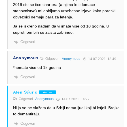
2019 sto se tice chartera (a njima leti domace
stanovnistvo) mi dobijamo urnebesne izjave kako poreski
obveznici nemaju para za letenje.
Ja se iskreno nadam da vi imate vise od 18 godina. U
suprotnom bih se zaista zabrinuo.
Odgovori
Anonymous
Odgovori
Anonymous
14.07.2021. 13:49
*nemate vise od 18 godina
Odgovori
Alen Šćuric
Author
Odgovori
Anonymous
14.07.2021. 14:27
Ni ja se ne slažem da u Srbiji nema ljudi koji bi letjeli. Brojke
to demantiraju.
Odgovori