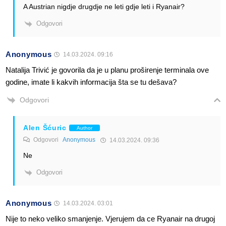
A Austrian nigdje drugdje ne leti gdje leti i Ryanair?
Odgovori
Anonymous
14.03.2024. 09:16
Natalija Trivić je govorila da je u planu proširenje terminala ove
godine, imate li kakvih informacija šta se tu dešava?
Odgovori
Alen Šćuric
Author
Odgovori
Anonymous
14.03.2024. 09:36
Ne
Odgovori
Anonymous
14.03.2024. 03:01
Nije to neko veliko smanjenje. Vjerujem da ce Ryanair na drugoj