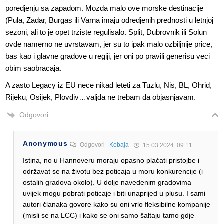
poredjenju sa zapadom. Mozda malo ove morske destinacije
(Pula, Zadar, Burgas ili Varna imaju odredjenih prednosti u letnjoj
sezoni, ali to je opet trziste regulisalo. Split, Dubrovnik ili Solun
ovde namerno ne uvrstavam, jer su to ipak malo ozbiljnije price,
bas kao i glavne gradove u regiji, jer oni po pravili generisu veci
obim saobracaja.
A zasto Legacy iz EU nece nikad leteti za Tuzlu, Nis, BL, Ohrid,
Rijeku, Osijek, Plovdiv…valjda ne trebam da objasnjavam.
Odgovori
Anonymous
Odgovori
Kobaja
15.03.2024. 09:11
Istina, no u Hannoveru moraju opasno plaćati pristojbe i
održavat se na životu bez poticaja u moru konkurencije (i
ostalih gradova okolo). U dolje navedenim gradovima
uvijek mogu pobrati poticaje i biti unaprijed u plusu. I sami
autori članaka govore kako su oni vrlo fleksibilne kompanije
(misli se na LCC) i kako se oni samo šaltaju tamo gdje