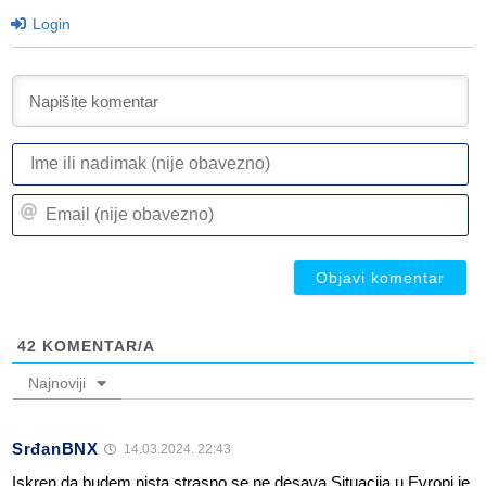
Login
I
ili
n
Em
(n
(n
ob
ob
42
KOMENTAR/A
Najnoviji
SrđanBNX
14.03.2024. 22:43
Iskren da budem nista strasno se ne desava.Situacija u Evropi je