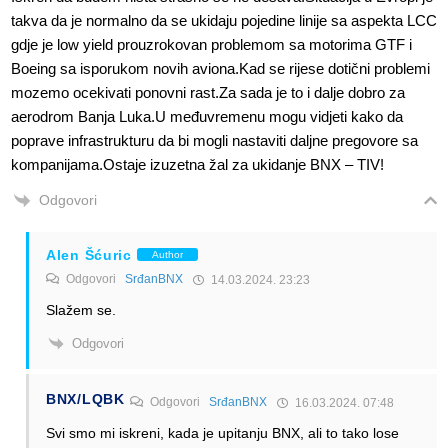
takva da je normalno da se ukidaju pojedine linije sa aspekta LCC
gdje je low yield prouzrokovan problemom sa motorima GTF i
Boeing sa isporukom novih aviona.Kad se rijese dotični problemi
mozemo ocekivati ponovni rast.Za sada je to i dalje dobro za
aerodrom Banja Luka.U međuvremenu mogu vidjeti kako da
poprave infrastrukturu da bi mogli nastaviti daljne pregovore sa
kompanijama.Ostaje izuzetna žal za ukidanje BNX – TIV!
Odgovori
Alen Šćuric
Author
Odgovori
SrđanBNX
14.03.2024. 23:23
Slažem se.
Odgovori
BNX/LQBK
Odgovori
SrđanBNX
16.03.2024. 07:48
Svi smo mi iskreni, kada je upitanju BNX, ali to tako lose