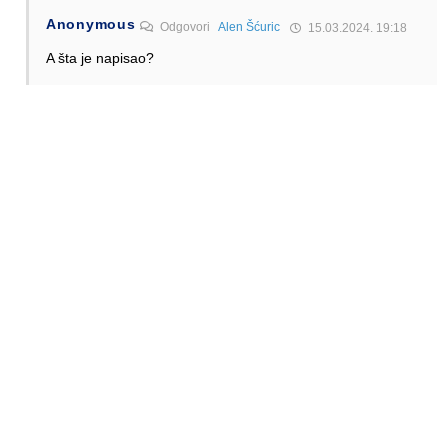
Anonymous
Odgovori
Alen Šćuric
15.03.2024. 19:18
A šta je napisao?
Odgovori
Alen Šćuric
Author
Odgovori
Anonymous
16.03.2024. 01:23
GTRS
Odgovori
Anonymous
Odgovori
Alen Šćuric
17.03.2024. 01:24
Primitivizam zaista. Neviđena mržnja i frustracija
Odgovori
Anonymous
Odgovori
Alen Šćuric
18.03.2024. 06:39