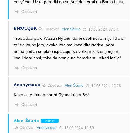
easyJeta. Uz to poraditi da se Austrian vrati na Banja Luku.
Odgovori
BNX/LQBK
Odgovori
Alen Šćuric
16.03.2024. 07:54
Treba dati pare Wizzu i Ryanu, da bi uveli nove linije i da bi
to islo ka boljem, ovako kao sto kaze direktorica, para
nema, jedva se plate isplaćuju, sa velikim zakasnjenjem,
kao i doprinosi, tako da stanje na Aerodromu nikad losije!
Odgovori
Anonymous
Odgovori
Alen Šćuric
16.03.2024. 10:53
Kako će Austrian pored Ryanaira za Beč
Odgovori
Alen Šćuric
Author
Odgovori
Anonymous
16.03.2024. 11:50