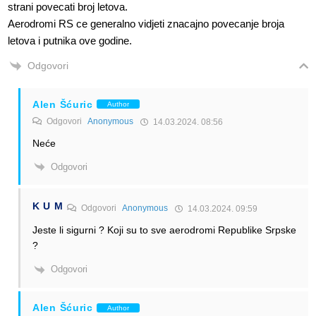
strani povecati broj letova.
Aerodromi RS ce generalno vidjeti znacajno povecanje broja
letova i putnika ove godine.
Odgovori
Alen Šćuric
Author
Odgovori
Anonymous
14.03.2024. 08:56
Neće
Odgovori
K U M
Odgovori
Anonymous
14.03.2024. 09:59
Jeste li sigurni ? Koji su to sve aerodromi Republike Srpske
?
Odgovori
Alen Šćuric
Author