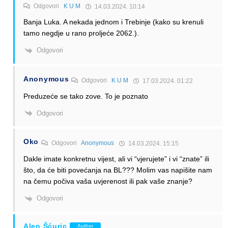
Odgovori
K U M
14.03.2024. 10:14
Banja Luka. A nekada jednom i Trebinje (kako su krenuli
tamo negdje u rano proljeće 2062.).
Odgovori
Anonymous
Odgovori
K U M
17.03.2024. 01:22
Preduzeće se tako zove. To je poznato
Odgovori
Oko
Odgovori
Anonymous
14.03.2024. 15:15
Dakle imate konkretnu vijest, ali vi “vjerujete” i vi “znate” ili
što, da će biti povećanja na BL??? Molim vas napišite nam
na čemu počiva vaša uvjerenost ili pak vaše znanje?
Odgovori
Alen Šćuric
Author