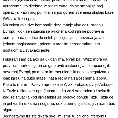
aerodroma i to direktno implicira tome, da se smanjuje broj
operacija, kao i broj putnika ili u jos gorem scenariju ukidaju baze
(Wizz u Tuzli npr.).
Na zalost ove dve kompanije drze manje vise celu istocnu
Evropu i dok se situacija sa avionima kod njih ne popravi ja
sumnjam da ce doci do nekih poboljsanja, tj. povecanja. Jos
jednom naglasavam, pricam o manjim aerodormima, sto
uostalom BL svakako jeste.
I siguran sam da ako sa ukidanjima, Ryan pa i Wizz mora da
pravi los marketing, on ce ga praviti u istocnoj a ne zapadnoj ili
severnoj Evropi, pa makar im racunica bila debelo negativna, oni
ipak igraju na duze staze i nasa regija na zalost nema izbora.
Kako to mislim: Pa evo npr neka je Wizz prebacio svoje Airbuse
iz Tuzle u Hanover npr. (lupam sad u vezi sa gradom) i neka ih
kad se situacija kod njih stabilizuje ponovo ponudi Tuzli, Tuzla ce
ih prihvatiti i rukama i nogama, dok u obrnutoj situaciji , nisam bas
siguran.
Jednostavno trziste diktira sve i mi smu tu prilicno inferiorni u