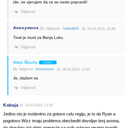
ide, ne vjerujem da ce se nesto popraviti!
Odgovori
Anonymous
Odgovori
SrđanBNX
16.03.2024. 10:49
Tivat je must za Banja Luku.
Odgovori
Alen Šćuric
Author
Odgovori
Anonymous
16.03.2024. 11:03
Je, slažem se.
Odgovori
Kobaja
14.03.2024. 21:53
Jedino sto je evidentno za gotovo celu regiju, je to da Ryan a
pogotovo Wizz imaju problema obezbediti dovoljan broj aviona,
da obavljaju isti obim operacija sa ovih uslovno receno manjih