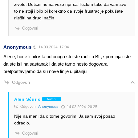
životu. Dotični nema veze npr sa Tuzlom tako da vam sve
to ne stoji i bilo bi korektno da svoje frustracije pokušate
riješiti na drugi način
Odgovori
Anonymous
14.03.2024. 17:04
Alene, hoce li biti ista od onoga sto ste radili u BL, spominjali ste
da ste isli na sastanak i da ste tamo nesto dogovarali,
pretpostavljamo da su nove linije u pitanju
Odgovori
Alen Šćuric
Author
Odgovori
Anonymous
14.03.2024. 20:25
Nije na meni da o tome govorim. Ja sam svoj posao
odradio.
Odgovori