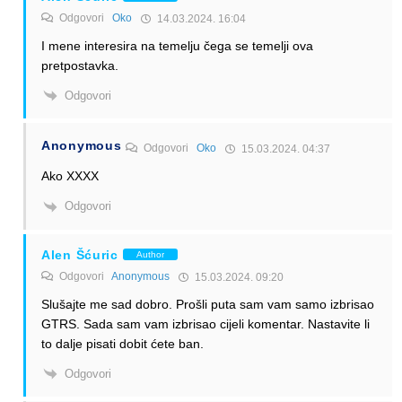
Odgovori
Oko
14.03.2024. 16:04
I mene interesira na temelju čega se temelji ova
pretpostavka.
Odgovori
Anonymous
Odgovori
Oko
15.03.2024. 04:37
Ako XXXX
Odgovori
Alen Šćuric
Author
Odgovori
Anonymous
15.03.2024. 09:20
Slušajte me sad dobro. Prošli puta sam vam samo izbrisao
GTRS. Sada sam vam izbrisao cijeli komentar. Nastavite li
to dalje pisati dobit ćete ban.
Odgovori