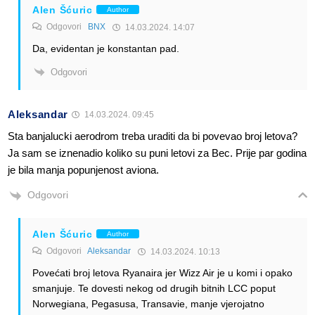
Alen Šćuric
Author
Odgovori
BNX
14.03.2024. 14:07
Da, evidentan je konstantan pad.
Odgovori
Aleksandar
14.03.2024. 09:45
Sta banjalucki aerodrom treba uraditi da bi povevao broj letova?
Ja sam se iznenadio koliko su puni letovi za Bec. Prije par godina
je bila manja popunjenost aviona.
Odgovori
Alen Šćuric
Author
Odgovori
Aleksandar
14.03.2024. 10:13
Povećati broj letova Ryanaira jer Wizz Air je u komi i opako
smanjuje. Te dovesti nekog od drugih bitnih LCC poput
Norwegiana, Pegasusa, Transavie, manje vjerojatno