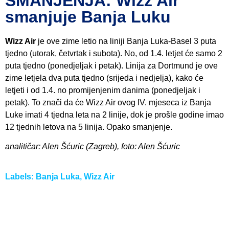
SMANJENJA: Wizz Air
smanjuje Banja Luku
Wizz Air
je ove zime letio na liniji Banja Luka-Basel 3 puta
tjedno (utorak, četvrtak i subota). No, od 1.4. letjet će samo 2
puta tjedno (ponedjeljak i petak). Linija za Dortmund je ove
zime letjela dva puta tjedno (srijeda i nedjelja), kako će
letjeti i od 1.4. no promijenjenim danima (ponedjeljak i
petak). To znači da će Wizz Air ovog IV. mjeseca iz Banja
Luke imati 4 tjedna leta na 2 linije, dok je prošle godine imao
12 tjednih letova na 5 linija. Opako smanjenje.
analitičar: Alen Šćuric (Zagreb), foto: Alen Šćuric
Labels:
Banja Luka
,
Wizz Air