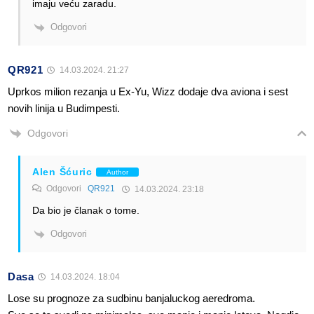
imaju veću zaradu.
Odgovori
QR921
14.03.2024. 21:27
Uprkos milion rezanja u Ex-Yu, Wizz dodaje dva aviona i sest
novih linija u Budimpesti.
Odgovori
Alen Šćuric
Author
Odgovori
QR921
14.03.2024. 23:18
Da bio je članak o tome.
Odgovori
Dasa
14.03.2024. 18:04
Lose su prognoze za sudbinu banjaluckog aeredroma.