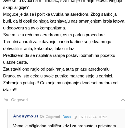
Sve se to svodi na minimalac, sve manje i manje letova. Negdje
skripi al gdje?
Moguce je da se i politika uvukla na aeredrom. Zbog sankcija
burli, da bi dosli do njega kaznjavaju nas smanjenjem broja letova
u dogovoru sa avio kompanijama.
Sve mi je u redu na aeredromu, osim parkin procedure.
Trenutni aparati za izdavanje parkin kartice se jedva mogu
dohvatiti iz auta, kako ulaz, tako i izlaz
Predlazem da se naplatna rampa postavi odmah na pocetku
ulazne ceste.
Zaustaviti ono ruglo od parkiranja auta prliazu aeredromiu.
Drugo, ovi sto cekaju svoje putnike maltene stoje u carinici.
Zabranjen pristup!!! Cekanje na najmanje dvadeset metara od
izlaza!!!
Odgovori
Anonymous
Odgovori
Dasa
16.03.2024. 10:52
Vama je očigledno političar kriv i za propuste u privatnom