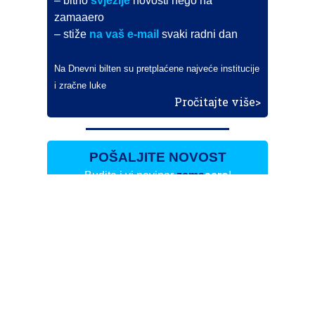
– bitno
svježije
novosti nego na
zamaaero
– stiže
na vaš e-mail
svaki radni dan
Na Dnevni bilten su pretplaćene najveće institucije
i zračne luke
Pročitajte više>
POŠALJITE NOVOST
Budite i vi novinar
zama
aero
!
Ako pošaljete 10 novosti koje objavimo
možete postati honorarni suradnik
i pisati za novac!
Info