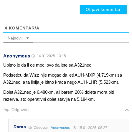
4
KOMENTAR/A
Najnoviji
Anonymous
14.01.2025. 13:15
Upitno je da li ce moci ovo da lete sa A321neo.
Podseticu da Wizz nije mogao da leti AUH-MXP (4.719km) sa
A321neo, a ta linija je bitno kraca nego AUH-LHR (5.523km).
Dolet A321neo je 6.480km, ali barem 20% doleta mora biti
rezerva, sto operativni dolet stavlja na 5.184km.
Odgovori
Darac
Odgovori
Anonymous
15.01.2025. 08:27