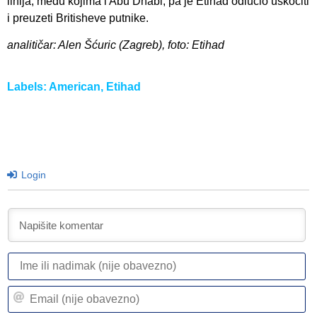
linija, među kojima i Abu Dhabi, pa je Etihad odlučio uskočiti
i preuzeti Britisheve putnike.
analitičar: Alen Šćuric (Zagreb), foto: Etihad
Labels:
American
,
Etihad
Login
I
ili
n
Em
(n
(n
ob
ob