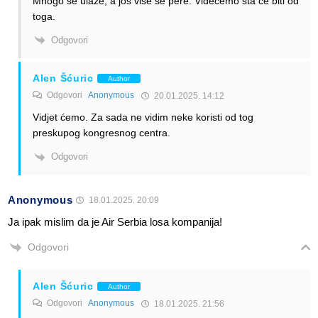
Mnogo se ulaže, a još više se pere. Videćemo šta će biti od
toga.
Odgovori
Alen Šćuric
Author
Odgovori
Anonymous
20.01.2025. 14:12
Vidjet ćemo. Za sada ne vidim neke koristi od tog
preskupog kongresnog centra.
Odgovori
Anonymous
18.01.2025. 20:09
Ja ipak mislim da je Air Serbia losa kompanija!
Odgovori
Alen Šćuric
Author
Odgovori
Anonymous
18.01.2025. 21:56