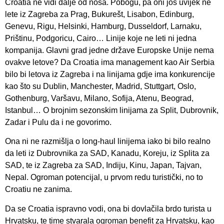
Croatia ne vidi dalje od nosa. Pobogu, pa oni još uvijek ne
lete iz Zagreba za Prag, Bukurešt, Lisabon, Edinburg,
Genevu, Rigu, Helsinki, Hamburg, Dusseldorf, Larnaku,
Prištinu, Podgoricu, Cairo… Linije koje ne leti ni jedna
kompanija. Glavni grad jedne države Europske Unije nema
ovakve letove? Da Croatia ima management kao Air Serbia
bilo bi letova iz Zagreba i na linijama gdje ima konkurencije
kao što su Dublin, Manchester, Madrid, Stuttgart, Oslo,
Gothenburg, Varšavu, Milano, Sofija, Atenu, Beograd,
Istanbul… O brojnim sezonskim linijama za Split, Dubrovnik,
Zadar i Pulu da i ne govorimo.
Ona ni ne razmišlja o long-haul linijema iako bi bilo realno
da leti iz Dubrovnika za SAD, Kanadu, Koreju, iz Splita za
SAD, te iz Zagreba za SAD, Indiju, Kinu, Japan, Tajvan,
Nepal. Ogroman potencijal, u prvom redu turistički, no to
Croatiu ne zanima.
Da se Croatia ispravno vodi, ona bi dovlačila brdo turista u
Hrvatsku, te time stvarala ogroman benefit za Hrvatsku, kao