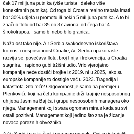
čak 17 milijuna putnika (više turista i daleko više
konektiranih putnika). Od toga bi Croatia realno trebala imati
bar 30% udjela u prometu ili nekih 5 milijuna putnika. A to bi
značilo flotu od bar 35 do 37 aviona, od čega bar 4
širokotrupca. I samo bi nebo bilo granica.
Nažalost tako nije. Air Serbia svakodnevno iskorištava
tromost i nesposobnost Croatie, Air Serbia opako raste i
razvija se, povećava flotu, broj linija i frekvencija, a Croatia
stagnira. I rapidno gubi tržišni udio. Vrlo vjerojatno
kompanija neće dostići brojke iz 2019. ni u 2025, iako su
europske kompanije to dostigle već u 2023. Tragedija i
katastrofa. Što reći? Odgovornost je samo na premijeru
Plenkoviću koji na čelu kompanije drži krajnje nesposobnog
uhljeba Jasmina Bajića i grupu nesposobnih managera oko
njega. Management koji stvara ogroman minus kada su svi
ostali pozitivni. Management koji jedino što zna je žicanje
novaca poreznih obveznika.
A Air Serbiji svaka čast i ogroman respekt. Oni su iskoristili