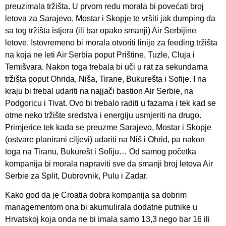
preuzimala tržišta. U prvom redu morala bi povećati broj
letova za Sarajevo, Mostar i Skopje te vršiti jak dumping da
sa tog tržišta istjera (ili bar opako smanji) Air Serbijine
letove. Istovremeno bi morala otvoriti linije za feeding tržišta
na koja ne leti Air Serbia poput Prištine, Tuzle, Cluja i
Temišvara. Nakon toga trebala bi uči u rat za sekundarna
tržišta poput Ohrida, Niša, Tirane, Bukurešta i Sofije. I na
kraju bi trebal udariti na najjači bastion Air Serbie, na
Podgoricu i Tivat. Ovo bi trebalo raditi u fazama i tek kad se
otme neko tržište sredstva i energiju usmjeriti na drugo.
Primjerice tek kada se preuzme Sarajevo, Mostar i Skopje
(ostvare planirani ciljevi) udariti na Niš i Ohrid, pa nakon
toga na Tiranu, Bukurešt i Sofiju… Od samog početka
kompanija bi morala napraviti sve da smanji broj letova Air
Serbie za Split, Dubrovnik, Pulu i Zadar.
Kako god da je Croatia dobra kompanija sa dobrim
managementom ona bi akumulirala dodatne putnike u
Hrvatskoj koja onda ne bi imala samo 13,3 nego bar 16 ili