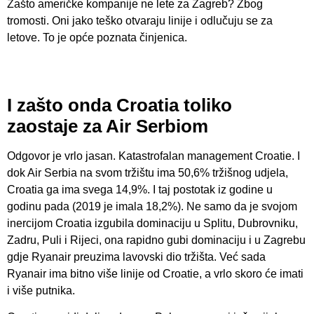
Zašto američke kompanije ne lete za Zagreb? Zbog
tromosti. Oni jako teško otvaraju linije i odlučuju se za
letove. To je opće poznata činjenica.
I zašto onda Croatia toliko
zaostaje za Air Serbiom
Odgovor je vrlo jasan. Katastrofalan management Croatie. I
dok Air Serbia na svom tržištu ima 50,6% tržišnog udjela,
Croatia ga ima svega 14,9%. I taj postotak iz godine u
godinu pada (2019 je imala 18,2%). Ne samo da je svojom
inercijom Croatia izgubila dominaciju u Splitu, Dubrovniku,
Zadru, Puli i Rijeci, ona rapidno gubi dominaciju i u Zagrebu
gdje Ryanair preuzima lavovski dio tržišta. Već sada
Ryanair ima bitno više linije od Croatie, a vrlo skoro će imati
i više putnika.