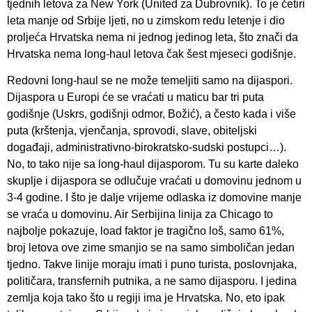
tjednih letova za New York (United za Dubrovnik). To je četiri
leta manje od Srbije ljeti, no u zimskom redu letenje i dio
proljeća Hrvatska nema ni jednog jedinog leta, što znači da
Hrvatska nema long-haul letova čak šest mjeseci godišnje.
Redovni long-haul se ne može temeljiti samo na dijaspori.
Dijaspora u Europi će se vraćati u maticu bar tri puta
godišnje (Uskrs, godišnji odmor, Božić), a često kada i više
puta (krštenja, vjenčanja, sprovodi, slave, obiteljski
događaji, administrativno-birokratsko-sudski postupci…).
No, to tako nije sa long-haul dijasporom. Tu su karte daleko
skuplje i dijaspora se odlučuje vraćati u domovinu jednom u
3-4 godine. I što je dalje vrijeme odlaska iz domovine manje
se vraća u domovinu. Air Serbijina linija za Chicago to
najbolje pokazuje, load faktor je tragično loš, samo 61%,
broj letova ove zime smanjio se na samo simboličan jedan
tjedno. Takve linije moraju imati i puno turista, poslovnjaka,
političara, transfernih putnika, a ne samo dijasporu. I jedina
zemlja koja tako što u regiji ima je Hrvatska. No, eto ipak