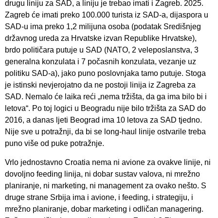
drugu liniju za SAD, a liniju je trebao imati i Zagreb. 2025.
Zagreb će imati preko 100.000 turista iz SAD-a, dijaspora u
SAD-u ima preko 1,2 milijuna osoba (podatak Središnjeg
državnog ureda za Hrvatske izvan Republike Hrvatske),
brdo političara putuje u SAD (NATO, 2 veleposlanstva, 3
generalna konzulata i 7 počasnih konzulata, vezanje uz
politiku SAD-a), jako puno poslovnjaka tamo putuje. Stoga
je istinski nevjerojatno da ne postoji linija iz Zagreba za
SAD. Nemalo će laika reći „nema tržišta, da ga ima bilo bi i
letova“. Po toj logici u Beogradu nije bilo tržišta za SAD do
2016, a danas ljeti Beograd ima 10 letova za SAD tjedno.
Nije sve u potražnji, da bi se long-haul linije ostvarile treba
puno više od puke potražnje.
Vrlo jednostavno Croatia nema ni avione za ovakve linije, ni
dovoljno feeding linija, ni dobar sustav valova, ni mrežno
planiranje, ni marketing, ni management za ovako nešto. S
druge strane Srbija ima i avione, i feeding, i strategiju, i
mrežno planiranje, dobar marketing i odličan managering.