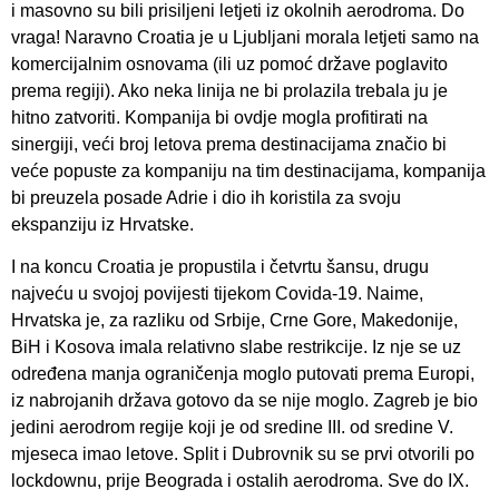
i masovno su bili prisiljeni letjeti iz okolnih aerodroma. Do
vraga! Naravno Croatia je u Ljubljani morala letjeti samo na
komercijalnim osnovama (ili uz pomoć države poglavito
prema regiji). Ako neka linija ne bi prolazila trebala ju je
hitno zatvoriti. Kompanija bi ovdje mogla profitirati na
sinergiji, veći broj letova prema destinacijama značio bi
veće popuste za kompaniju na tim destinacijama, kompanija
bi preuzela posade Adrie i dio ih koristila za svoju
ekspanziju iz Hrvatske.
I na koncu Croatia je propustila i četvrtu šansu, drugu
najveću u svojoj povijesti tijekom Covida-19. Naime,
Hrvatska je, za razliku od Srbije, Crne Gore, Makedonije,
BiH i Kosova imala relativno slabe restrikcije. Iz nje se uz
određena manja ograničenja moglo putovati prema Europi,
iz nabrojanih država gotovo da se nije moglo. Zagreb je bio
jedini aerodrom regije koji je od sredine III. od sredine V.
mjeseca imao letove. Split i Dubrovnik su se prvi otvorili po
lockdownu, prije Beograda i ostalih aerodroma. Sve do IX.