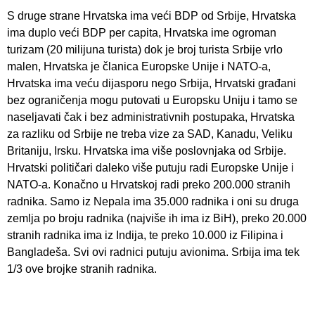
S druge strane Hrvatska ima veći BDP od Srbije, Hrvatska
ima duplo veći BDP per capita, Hrvatska ime ogroman
turizam (20 milijuna turista) dok je broj turista Srbije vrlo
malen, Hrvatska je članica Europske Unije i NATO-a,
Hrvatska ima veću dijasporu nego Srbija, Hrvatski građani
bez ograničenja mogu putovati u Europsku Uniju i tamo se
naseljavati čak i bez administrativnih postupaka, Hrvatska
za razliku od Srbije ne treba vize za SAD, Kanadu, Veliku
Britaniju, Irsku. Hrvatska ima više poslovnjaka od Srbije.
Hrvatski političari daleko više putuju radi Europske Unije i
NATO-a. Konačno u Hrvatskoj radi preko 200.000 stranih
radnika. Samo iz Nepala ima 35.000 radnika i oni su druga
zemlja po broju radnika (najviše ih ima iz BiH), preko 20.000
stranih radnika ima iz Indija, te preko 10.000 iz Filipina i
Bangladeša. Svi ovi radnici putuju avionima. Srbija ima tek
1/3 ove brojke stranih radnika.