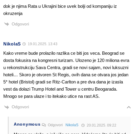
dok je njima Rata u Ukrajini bice uvek bolji od kompaniju iz
okruzenja
Odgovori
NikolaS
19.01.2025. 13:43
Kako vreme bude prolazilo razlika ce biti jos veca. Beograd se
dosta fokusira na kongresni turizam. Ulozeno je 120 miliona evra
u rekonstrukciju Sava Centra, gradi se novi sajam, novi luksuzni
hoteli… Skoro je otvoren St Regis, ovih dana se otvara jos jedan
5* hotel (Bristol) gradi se Ritz-Carlton a pre dva dana je izasla
vest da dolazi Trump Hotel and Tower u centru Beogarada.
Mnogo se para ulaze i to itekako utice na rast AS.
Odgovori
Anonymous
Odgovori
NikolaS
20.01.2025. 09:22