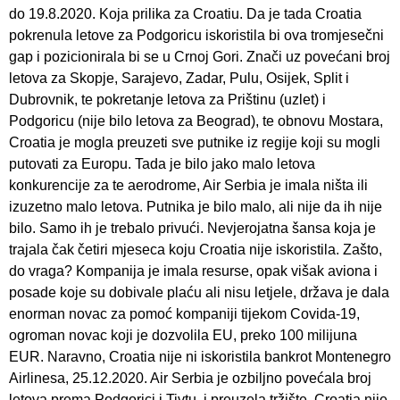
do 19.8.2020. Koja prilika za Croatiu. Da je tada Croatia
pokrenula letove za Podgoricu iskoristila bi ova tromjesečni
gap i pozicionirala bi se u Crnoj Gori. Znači uz povećani broj
letova za Skopje, Sarajevo, Zadar, Pulu, Osijek, Split i
Dubrovnik, te pokretanje letova za Prištinu (uzlet) i
Podgoricu (nije bilo letova za Beograd), te obnovu Mostara,
Croatia je mogla preuzeti sve putnike iz regije koji su mogli
putovati za Europu. Tada je bilo jako malo letova
konkurencije za te aerodrome, Air Serbia je imala ništa ili
izuzetno malo letova. Putnika je bilo malo, ali nije da ih nije
bilo. Samo ih je trebalo privući. Nevjerojatna šansa koja je
trajala čak četiri mjeseca koju Croatia nije iskoristila. Zašto,
do vraga? Kompanija je imala resurse, opak višak aviona i
posade koje su dobivale plaću ali nisu letjele, država je dala
enorman novac za pomoć kompaniji tijekom Covida-19,
ogroman novac koji je dozvolila EU, preko 100 milijuna
EUR. Naravno, Croatia nije ni iskoristila bankrot Montenegro
Airlinesa, 25.12.2020. Air Serbia je ozbiljno povećala broj
letova prema Podgorici i Tivtu, i preuzela tržište, Croatia nije