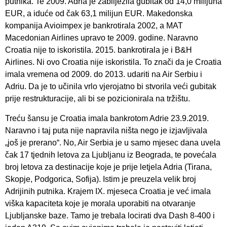
putnika. Te 2009. Adria je zabilježila gubitak od 14,0 milijuna
EUR, a iduće od čak 63,1 milijun EUR. Makedonska
kompanija Avioimpex je bankrotirala 2002, a MAT
Macedonian Airlines upravo te 2009. godine. Naravno
Croatia nije to iskoristila. 2015. bankrotirala je i B&H
Airlines. Ni ovo Croatia nije iskoristila. To znači da je Croatia
imala vremena od 2009. do 2013. udariti na Air Serbiu i
Adriu. Da je to učinila vrlo vjerojatno bi stvorila veći gubitak
prije restrukturacije, ali bi se pozicionirala na tržištu.
Treću šansu je Croatia imala bankrotom Adrie 23.9.2019.
Naravno i taj puta nije napravila ništa nego je izjavljivala
„još je prerano“. No, Air Serbia je u samo mjesec dana uvela
čak 17 tjednih letova za Ljubljanu iz Beograda, te povećala
broj letova za destinacije koje je prije letjela Adria (Tirana,
Skopje, Podgorica, Sofija). Istim je preuzela velik broj
Adrijinih putnika. Krajem IX. mjeseca Croatia je već imala
viška kapaciteta koje je morala uporabiti na otvaranje
Ljubljanske baze. Tamo je trebala locirati dva Dash 8-400 i