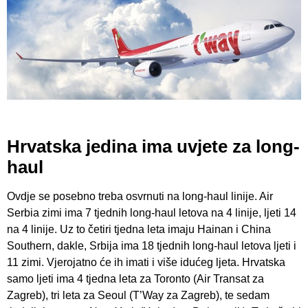
Hrvatska jedina ima uvjete za long-
haul
Ovdje se posebno treba osvrnuti na long-haul linije. Air
Serbia zimi ima 7 tjednih long-haul letova na 4 linije, ljeti 14
na 4 linije. Uz to četiri tjedna leta imaju Hainan i China
Southern, dakle, Srbija ima 18 tjednih long-haul letova ljeti i
11 zimi. Vjerojatno će ih imati i više idućeg ljeta. Hrvatska
samo ljeti ima 4 tjedna leta za Toronto (Air Transat za
Zagreb), tri leta za Seoul (T’Way za Zagreb), te sedam