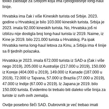
toliko zaostaje za Srbijom koja ima cjelogodišnje long-haul
linije.
Hrvatska ima čak i više Kineskih turista od Srbije. 2023.
godine u Hrvatskoj je bilo 103.000 kineskih turista. Srbija je
2023. imala 92.000 kineskih turista. No, Hrvatska još ni
izblizu nije dostigla broj long-haul turista iz 2019. Naime, iz
Kine je 2019. bilo 221.000 turista u Hrvatskoj. Pa ipak
Hrvatska nema long-haul letova za Kinu, a Srbija ima 4 linije
sa 8 tjednih polazaka.
Hrvatska je 2023. imala 672.000 turista iz SAD-a (čak i više
nego 2019), 205.000 iz Australije (217.000 u 2019), 150.000
iz Koreje (404.000 u 2019), 149.000 iz Kanade (187.000 u
2019), 72.000 iz Tajvana, 57.000 iz Brazila (77.000 u 2019),
47.000 iz Indije (67.000 u 2019). Iz Japana je 2019. bilo
150.000 turista. Evidentno bi trebalo biti daleko više linija za
turiste iz svih ovih zemalja.
Ovdje posebno štrči SAD. Dubrovnik je već trebao imati