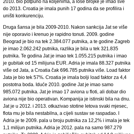
2010. bio potpuno na koljenima, a loše brojke je imao sve
do 2013. Croatia je imala punih 17 godina da se profilira i
uništi konkurenciju.
Druga šansa je bila 2009-2010. Nakon sankcija Jat se više
nije oporavio i krenuo je rapidno tonuti. 2009. godine
Beograd je bio na tek 2.384.077 putnika, a te godine Zagreb
je imao 2.062.242 putnika, razlika je bila u tek 321.835
putnika. Te godina Jat je imao tek 1.055.215 putnika i imao
je gubitak od 15 milijuna EUR. Adria je imala 88.327 putnika
više od Jata, a Croatia čak 696.785 putnika više. Load faktor
Jata je bio tek 57%. Croatia je imala bolji load faktor za 4,4
postotna boda. Iduće 2010. godine Jat je imao samo
985.072 putnika. Jat je imao 17 aviona u floti, ali dobar dio
aviona nije bio operativan. Kompanija je istinski bila na dnu.
Jat je u 2012. i 2013. otkazivao stotine letova svaki mjesec,
flota mu je bila nestabilna, a cijeli sustav se raspadao. I
Adria je te 2009. pala u broju putnika za 12,2% i imala je tek
1,1 milijun putnika. Adria je 2012. pala na samo 987.279