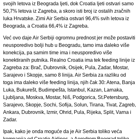
svojih letova iz Beograda ljeti, dok Croatia ljeti ostvari samo
50,7% letova iz Zagreba, a skoro isti broj iz ostalih zračnih
luka Hrvatske. Zimi Air Serbia ostvari 96,4% svih letova iz
Beograda, a Croatia 66,4% iz Zagreba.
Već ovo daje Air Serbiji ogromnu prednost jer može postaviti
neusporedivo bolji hub u Beogradu, tamo ima daleko više
konekcija, pa samim time ima i neusporedivo više
konektiranih putnika. Realno Croatia ima tek feeding linije iz
Zagreba za: Brač, Dubrovnik, Osijek, Pula, Zadar, Mostar,
Sarajevo i Skopje, samo 8 linija. Air Serbia za razliku od
toga ima daleko više feeding linija, njih čak 30: Atena, Banja
Luka, Bukurešt, Budimpešta, Istanbul, Kazan, Larnaka,
Ljubljana, Moskva, Mostar, Niš, Podgorica, St.Petersburg,
Sarajevo, Skopje, Sochi, Sofija, Solun, Tirana, Tivat, Zagreb,
Ankara, Dubrovnik, Izmir, Ohrid, Pula, Rijeka, Split, Varna i
Zadar.
Ipak, kako je onda moguće da je Air Serbia toliko veća
kompanija od Croatie Airlines, a Aerodrom Beograd toliko