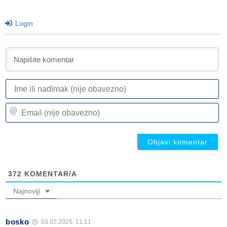
Login
I
ili
n
Em
(n
(n
ob
ob
372
KOMENTAR/A
Najnoviji
bosko
03.02.2025. 11:11