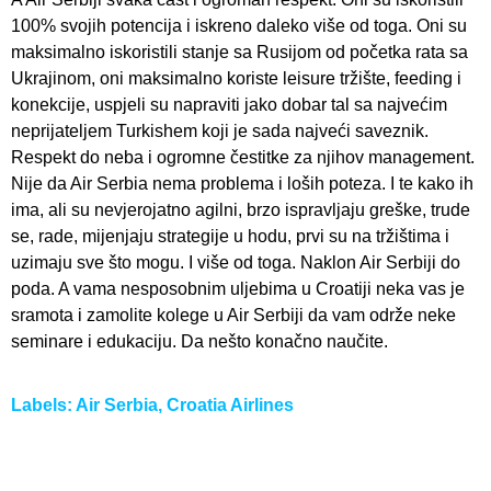
100% svojih potencija i iskreno daleko više od toga. Oni su
maksimalno iskoristili stanje sa Rusijom od početka rata sa
Ukrajinom, oni maksimalno koriste leisure tržište, feeding i
konekcije, uspjeli su napraviti jako dobar tal sa najvećim
neprijateljem Turkishem koji je sada najveći saveznik.
Respekt do neba i ogromne čestitke za njihov management.
Nije da Air Serbia nema problema i loših poteza. I te kako ih
ima, ali su nevjerojatno agilni, brzo ispravljaju greške, trude
se, rade, mijenjaju strategije u hodu, prvi su na tržištima i
uzimaju sve što mogu. I više od toga. Naklon Air Serbiji do
poda. A vama nesposobnim uljebima u Croatiji neka vas je
sramota i zamolite kolege u Air Serbiji da vam održe neke
seminare i edukaciju. Da nešto konačno naučite.
Labels:
Air Serbia
,
Croatia Airlines