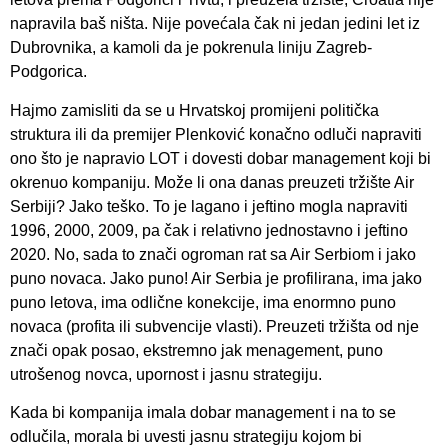
napravila baš ništa. Nije povećala čak ni jedan jedini let iz
Dubrovnika, a kamoli da je pokrenula liniju Zagreb-
Podgorica.
Hajmo zamisliti da se u Hrvatskoj promijeni politička
struktura ili da premijer Plenković konačno odluči napraviti
ono što je napravio LOT i dovesti dobar management koji bi
okrenuo kompaniju. Može li ona danas preuzeti tržište Air
Serbiji? Jako teško. To je lagano i jeftino mogla napraviti
1996, 2000, 2009, pa čak i relativno jednostavno i jeftino
2020. No, sada to znači ogroman rat sa Air Serbiom i jako
puno novaca. Jako puno! Air Serbia je profilirana, ima jako
puno letova, ima odlične konekcije, ima enormno puno
novaca (profita ili subvencije vlasti). Preuzeti tržišta od nje
znači opak posao, ekstremno jak menagement, puno
utrošenog novca, upornost i jasnu strategiju.
Kada bi kompanija imala dobar management i na to se
odlučila, morala bi uvesti jasnu strategiju kojom bi