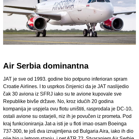
Air Serbia dominantna
JAT je sve od 1993. godine bio potpuno inferioran spram
Croatie Airlines. I to usprkos činjenici da je JAT naslijedio
čak 30 aviona iz SFRJ iako su te avione kupovale sve
Republike bivše države. No, kroz idućih 20 godina
kompanija je uspjela ovu flotu uništiti, rasprodala je DC-10,
ostali avione su ostarjeli, niz ih je povučen iz prometa. Pod
kraj funkcioniranja Jat-a isti je u floti imao osam Boeinga
737-300, te još dva iznajmljena od Bulgaria Aira, iako ih dio
nije bio u letnom stanju, i pet ATR 72. Stvaranjem Air Serbie