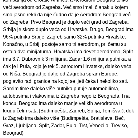
veći aerodrom od Zagreba. Već smo imali članak u kojem
smo jasno rekli da nije čudno da je Aerodrom Beograd veći
od Zagreba. Prvo Beograd je duplo veći grad od Zagreba,
Srbija je skoro duplo veća od Hrvatske. Drugo, Beograd ima
96% putnika Srbije, Zagreb samo 32% putnika Hrvatske.
Konačno, u Srbiji postoje samo tri aerodrom, pri čemu su
ostala dva minijaturna. Hrvatska ima devet aerodroma, Split
ima 3,7, Dubrovnik 3 milijuna, Zadar 1,6 milijuna putnika, a
čak je i Pula, koja je tek 5. aerodrom Hrvatske, daleko veća
od Niša. Beograd je dalje od Zagreba spram Europe,
poglavito radi granice na kojoj se ljeti čeka i nekoliko sati.
Samim time daleko više putnika putuje automobilima,
autobusima i vlakovima iz Zagreba nego iz Beograda. I na
koncu, Beograd ima daleko manje velikih aerodroma u
krugu četiri sata (Budimpešta, Zagreb, Sofija, Temišvar), dok
iz Zagreb ima daleko više (Budimpešta, Bratislava, Beč,
Graz, Ljubljana, Split, Zadar, Pula, Trst, Venecija, Treviso,
Beograd).