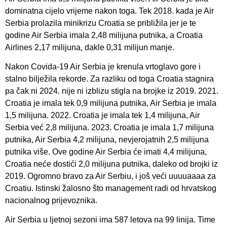
dominatna cijelo vrijeme nakon toga. Tek 2018. kada je Air
Serbia prolazila minikrizu Croatia se približila jer je te
godine Air Serbia imala 2,48 milijuna putnika, a Croatia
Airlines 2,17 milijuna, dakle 0,31 milijun manje.
Nakon Covida-19 Air Serbia je krenula vrtoglavo gore i
stalno bilježila rekorde. Za razliku od toga Croatia stagnira
pa čak ni 2024. nije ni izblizu stigla na brojke iz 2019. 2021.
Croatia je imala tek 0,9 milijuna putnika, Air Serbia je imala
1,5 milijuna. 2022. Croatia je imala tek 1,4 milijuna, Air
Serbia već 2,8 milijuna. 2023. Croatia je imala 1,7 milijuna
putnika, Air Serbia 4,2 milijuna, nevjerojatnih 2,5 milijuna
putnika više. Ove godine Air Serbia će imati 4,4 milijuna,
Croatia neće dostići 2,0 milijuna putnika, daleko od brojki iz
2019. Ogromno bravo za Air Serbiu, i još veći uuuuaaaa za
Croatiu. Istinski žalosno što management radi od hrvatskog
nacionalnog prijevoznika.
Air Serbia u ljetnoj sezoni ima 587 letova na 99 linija. Time