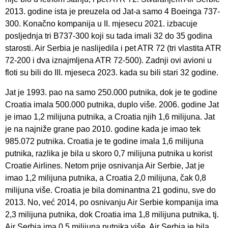
2013. godine ista je preuzela od Jat-a samo 4 Boeinga 737-
300. Konačno kompanija u II. mjesecu 2021. izbacuje
posljednja tri B737-300 koji su tada imali 32 do 35 godina
starosti. Air Serbia je naslijedila i pet ATR 72 (tri vlastita ATR
72-200 i dva iznajmljena ATR 72-500). Zadnji ovi avioni u
floti su bili do III. mjeseca 2023. kada su bili stari 32 godine.
Jat je 1993. pao na samo 250.000 putnika, dok je te godine
Croatia imala 500.000 putnika, duplo više. 2006. godine Jat
je imao 1,2 milijuna putnika, a Croatia njih 1,6 milijuna. Jat
je na najniže grane pao 2010. godine kada je imao tek
985.072 putnika. Croatia je te godine imala 1,6 milijuna
putnika, razlika je bila u skoro 0,7 milijuna putnika u korist
Croatie Airlines. Netom prije osnivanja Air Serbie, Jat je
imao 1,2 milijuna putnika, a Croatia 2,0 milijuna, čak 0,8
milijuna više. Croatia je bila dominantna 21 godinu, sve do
2013. No, već 2014, po osnivanju Air Serbie kompanija ima
2,3 milijuna putnika, dok Croatia ima 1,8 milijuna putnika, tj.
Air Serbia ima 0,5 milijuna putnika više. Air Serbia je bila