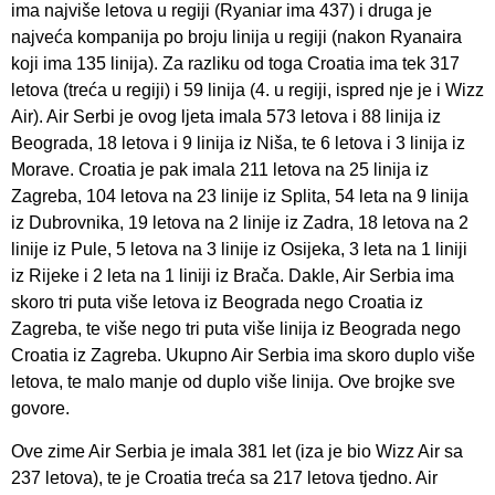
ima najviše letova u regiji (Ryaniar ima 437) i druga je
najveća kompanija po broju linija u regiji (nakon Ryanaira
koji ima 135 linija). Za razliku od toga Croatia ima tek 317
letova (treća u regiji) i 59 linija (4. u regiji, ispred nje je i Wizz
Air). Air Serbi je ovog ljeta imala 573 letova i 88 linija iz
Beograda, 18 letova i 9 linija iz Niša, te 6 letova i 3 linija iz
Morave. Croatia je pak imala 211 letova na 25 linija iz
Zagreba, 104 letova na 23 linije iz Splita, 54 leta na 9 linija
iz Dubrovnika, 19 letova na 2 linije iz Zadra, 18 letova na 2
linije iz Pule, 5 letova na 3 linije iz Osijeka, 3 leta na 1 liniji
iz Rijeke i 2 leta na 1 liniji iz Brača. Dakle, Air Serbia ima
skoro tri puta više letova iz Beograda nego Croatia iz
Zagreba, te više nego tri puta više linija iz Beograda nego
Croatia iz Zagreba. Ukupno Air Serbia ima skoro duplo više
letova, te malo manje od duplo više linija. Ove brojke sve
govore.
Ove zime Air Serbia je imala 381 let (iza je bio Wizz Air sa
237 letova), te je Croatia treća sa 217 letova tjedno. Air