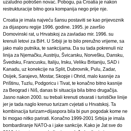
uzaludno potrošen novac. Pobogu, pa Croatia je nakon
restrukturacije bitno gora kompanija nego prije nje.
Croatia je imala najveću šansu postaviti se kao prijevoznik
za dijasporu regije 1996. godine. 1995. je završio
Domovinski rat, u Hrvatskoj za zavladao mir. 1996. su
krenuli letovi za BiH. U Srbiji je to bilo preružno vrijeme, sa
jako malo putnika, te sankcijama. Da su tada pokrenuli niz
linija za Njemačku, Austriju, Švicarsku, Norvešku, Dansku,
Švedsku, Francusku, Italiju, Irsku, Veliku Britaniju, SAD i
Kanadu, uz konekcije na Split, Dubrovnik, Pulu, Zadar,
Osijek, Sarajevo, Mostar, Skopje i Ohrid, malo kasnije za
Prištinu, Tuzlu, Podgoricu i Tivat, te konačno bitno kasnije
za Beograd i Niš, danas bi situacija bila bitno drugačija.
Jasno nakon 2000. su trebali krenuti otvarati i turističke linije
jer je tada naglo krenuo turizam cvjetati u Hrvatskoj. Ta
kombinacija turizam+dijaspora bila bi pun pogodak kome ne
bi mogao nitko parirati. Konačno 1999-2001 Srbija je imala
bombardiranje NATO-a i jake sankcije. Kako je Jat sve do