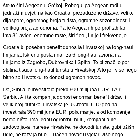
što to čini Aegean u Grčkoj. Pobogu, pa Aegean radi u
jednakim uvjetima kao Croatia, prezadužene države, velike
dijaspore, ogromnog broja turista, ogromne sezonalnosti i
velikog broja aerodroma. Pa je Aegean hiperprofitabilan,
ima 81 avion, enormno raste, širi flotu, linije i frekvencije.
Croatia bi poseban benefit donosila Hrvatskoj na long-haul
linijama. Iskreno posla ima i za 6 long-haul aviona na
linijama iz Zagreba, Dubrovnika i Splita. To bi značilo par
stotina tisuća long-haul turista u Hrvatskoj. A to je i više nego
bitno za Hrvatsku, to donosi ogroman novac.
Da, Srbija je investirala preko 800 milijuna EUR u Air
Serbiu. Ali ta kompanija donosi enorman benefit državi i
velik broj putnika. Hrvatska je u Croatiu u 10 godina
investirala 390 milijuna EUR, pola manje, a od kompanije
nema ništa. Ima jednu ogromnu nulu, kompanija ne
zadovoljava interese Hrvatske, ne dovodi turiste, gubi tržišni
udio, ne razvija hub… Bačen novac u vjetar, više nego