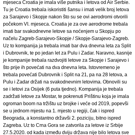
mjeseca Croatia je imala više putnika i letova od Air Serbie.
Tu je Croatia trebala iskoristiti šansu i imati velik broj letova
za Sarajevo i Skopje nakon što su se ovi aerodromi otvorili
počekom VI. mjeseca. Croatia je za ove aerodrome trebala
imati bar svakodnevne letove sa noćenjem u Skopju po
načelu Zagreb-Sarajevo-Skopje / Skopje-Sarajevo-Zagreb.
Uz to kompanija ja trebala imati bar dva dnevna leta za Split
i Dubrovnik, te po jedan let za Pulu i Zadar. Naravno, kasnije
je kompanije trebala razdvojiti letove za Skopje i Sarajevo i
što prije ih povećati na dva dnevna leta. Istovremeno je
trebala povećati Dubrovnik i Split na 21, pa na 28 letova, a
Pulu i Zadar držati na svakodnevnim letovima. Obnovili su
se i letovi za Osijek (6 puta tjedno). Kompanija je trebala
zadržati letove za Mostar, te pokrenuti Prištinu koja je imala
ogroman boom na tržištu uz brojke i veće od 2019, popevši
se u jednom mjestu na 1. mjesto u regiji, čak i ispred
Beograda, a konstantno državši 2. poziciju, bitno ispred
Zagreba. Uz to Crna Gora se zatvorila za letove iz Srbije
27.5.2020. od kada između dviju država nije bilo letova sve