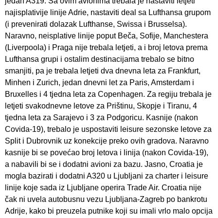
jedan A319. Sa ovim avionima trebala je nastaviti letjeti
najisplativije linije Adrie, nastaviti deal sa Lufthansa grupom
(i prevenirati dolazak Lufthanse, Swissa i Brusselsa).
Naravno, neisplative linije poput Beča, Sofije, Manchestera
(Liverpoola) i Praga nije trebala letjeti, a i broj letova prema
Lufthansa grupi i ostalim destinacijama trebalo se bitno
smanjiti, pa je trebala letjeti dva dnevna leta za Frankfurt,
Minhen i Zurich, jedan dnevni let za Paris, Amsterdam i
Bruxelles i 4 tjedna leta za Copenhagen. Za regiju trebala je
letjeti svakodnevne letove za Prištinu, Skopje i Tiranu, 4
tjedna leta za Sarajevo i 3 za Podgoricu. Kasnije (nakon
Covida-19), trebalo je uspostaviti leisure sezonske letove za
Split i Dubrovnik uz konekcije preko ovih gradova. Naravno
kasnije bi se povećao broj letova i linija (nakon Covida-19),
a nabavili bi se i dodatni avioni za bazu. Jasno, Croatia je
mogla bazirati i dodatni A320 u Ljubljani za charter i leisure
linije koje sada iz Ljubljane operira Trade Air. Croatia nije
čak ni uvela autobusnu vezu Ljubljana-Zagreb po bankrotu
Adrije, kako bi preuzela putnike koji su imali vrlo malo opcija