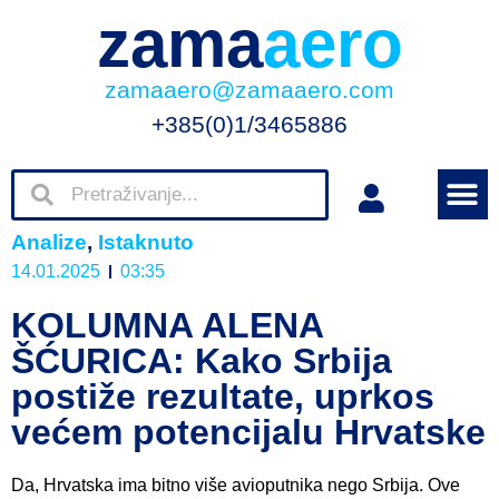
zama
aero
zamaaero@zamaaero.com
+385(0)1/3465886
Analize
,
Istaknuto
14.01.2025
03:35
KOLUMNA ALENA
ŠĆURICA: Kako Srbija
postiže rezultate, uprkos
većem potencijalu Hrvatske
Da, Hrvatska ima bitno više avioputnika nego Srbija. Ove