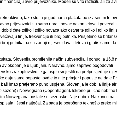
inanciraju avio prijevoznike. Modeli su vrlo različiti, ali za av
.
retroaktivno, tako što ih je godinama plaćala po izvršenim letov
tavno prijevoznici su samo ubrali novac nakon letova i povećali si
biti ćete toliko i toliko novaca ako ostvarite toliko i toliko linija,
ećavaju linije, frekvencije ili broj putnika. Prisjetimo se britans
 broj putnika pa su zadnji mjesec davali letova i gratis samo da
tata, Slovenija promijenila način subvencija. I ponudila 16,8 m
e aviokopanije u Ljubljani. Naravno, ajmo zapravo pogodovati
ensko zrakoplovstvo te ga uspio smjestiti na pretposljednje mje
ke daju same popuste, ovdje to nije primjer i popuste ne daje Fr
e baš imao pretjerano puno uspjeha. Slovenija je dobila linije air
p sezoni) i Norwegiana (Copenhagen). Iskreno prilično nebitne l
sim Norwegiana postale su sezonske. Nije dobro. Na koncu na
aspisala i šesti natječaj. Za sada je potrošeno tek nešto preko mi