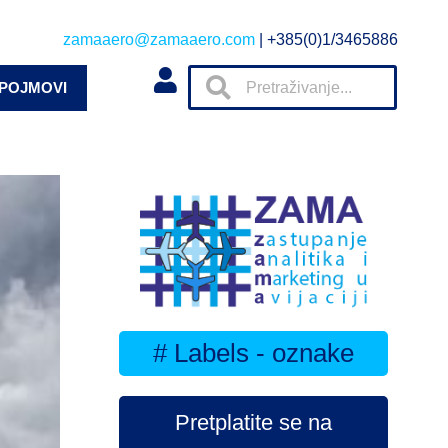
zamaaero@zamaaero.com
| +385(0)1/3465886
 POJMOVI
# Labels - oznake
Pretplatite se na