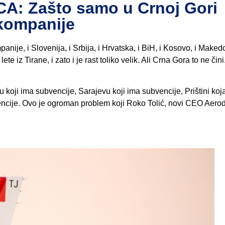
 Zašto samo u Crnoj Gori
kompanije
ije, i Slovenija, i Srbija, i Hrvatska, i BiH, i Kosovo, i Makedo
 iz Tirane, i zato i je rast toliko velik. Ali Crna Gora to ne čini
koji ima subvencije, Sarajevu koji ima subvencije, Prištini koj
encije. Ovo je ogroman problem koji Roko Tolić, novi CEO Aer