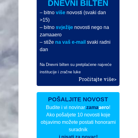
DNEVNI BILTEN
– bitno
više
novosti (svaki dan
>15)
– bitno
svježije
novosti nego na
zamaaero
– stiže
na vaš e-mail
svaki radni
dan
Na Dnevni bilten su pretplaćene najveće
institucije i zračne luke
Pročitajte više>
POŠALJITE NOVOST
Budite i vi novinar
zama
aero
!
Ako pošaljete 10 novosti koje
objavimo možete postati honorarni
suradnik
i pisati za novac!