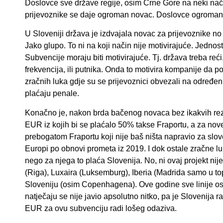
Doslovce sve države regije, osim Crne Gore na neki način f
prijevoznike se daje ogroman novac. Doslovce ogroman
U Sloveniji država je izdvajala novac za prijevoznike no 
Jako glupo. To ni na koji način nije motivirajuće. Jednos
Subvencije moraju biti motivirajuće. Tj. država treba reći, do
frekvencija, ili putnika. Onda to motivira kompanije da pov
zračnih luka gdje su se prijevoznici obvezali na određeni
plaćaju penale.
Konačno je, nakon brda bačenog novaca bez ikakvih rezul
EUR iz kojih bi se plaćalo 50% takse Fraportu, a za nov
prebogatom Fraportu koji nije baš ništa napravio za slov
Europi po obnovi prometa iz 2019. I dok ostale zračne lu
nego za njega to plaća Slovenija. No, ni ovaj projekt nij
(Riga), Luxaira (Luksemburg), Iberia (Madrida samo u to
Sloveniju (osim Copenhagena). Ove godine sve linije o
natječaju se nije javio apsolutno nitko, pa je Slovenija r
EUR za ovu subvenciju radi lošeg odaziva.