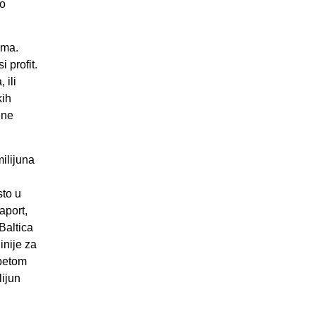
io
ima.
 profit.
 ili
kih
 ne
ilijuna
sto u
aport,
Baltica
inije za
 petom
lijun