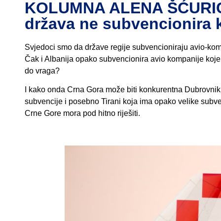
KOLUMNA ALENA ŠĆURICA:
država ne subvencionira 
Svjedoci smo da države regije subvencioniraju avio-kompan
Čak i Albanija opako subvencionira avio kompanije koje lete
do vraga?
I kako onda Crna Gora može biti konkurentna Dubrovniku 
subvencije i posebno Tirani koja ima opako velike subv
Crne Gore mora pod hitno riješiti.