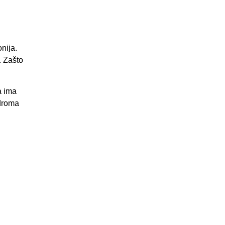
nija.
. Zašto
a ima
odroma