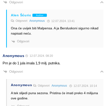
Odgovori
Alen Šćuric
Author
Odgovori
Anonymous
12.07.2024. 13:41
Ona će uvijek biti Malpensa. A ja Bersluskoni sigurno nikad
napisati neću.
Odgovori
Anonymous
12.07.2024. 08:20
Prn je do 1 jula imala 1,9 milj. putnika.
Odgovori
Anonymous
Odgovori
Anonymous
12.07.2024. 10:14
A tek slijedi puna sezona. Pristina će imati preko 4 milijuna
ove godine.