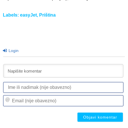
Labels:
easyJet
,
Priština
Login
I
ili
n
Em
(n
(n
ob
ob