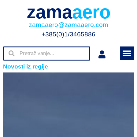
zama
aero
zamaaero@zamaaero.com
+385(0)1/3465886
Novosti iz regije