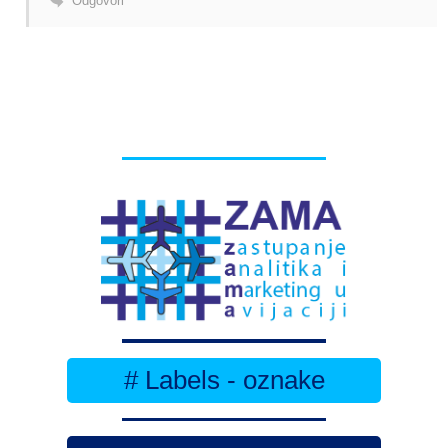
Odgovori
# Labels - oznake