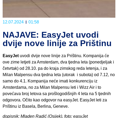
12.07.2024
01:58
NAJAVE: EasyJet uvodi
dvije nove linije za Prištinu
EasyJet
uvodi dvije nove linije za Prištinu. Kompanija će
ove zime letjeti za Amsterdam, dva tjedna leta (ponedjeljak i
četvrtak) od 28.10. pa do kraja zimskog reda letenja, i za
Milan Malpensu dva tjedna leta (utorak i subota) od 7.12, no
samo do 4.1. Kompanija neće imati konkurenciju iz
Amsterdama, no za Milan Malpensu leti i Wizz Air i to
povećava broj letova sa prošlogodišnjih 4 leta na 5 tjednih
odgovora. Očito kao odgovor na easyJet. EasyJet leti za
Prištinu iz Basela, Berlina, Geneve.
dopisnik: Mladen Radić (Osijek), foto: easyJet