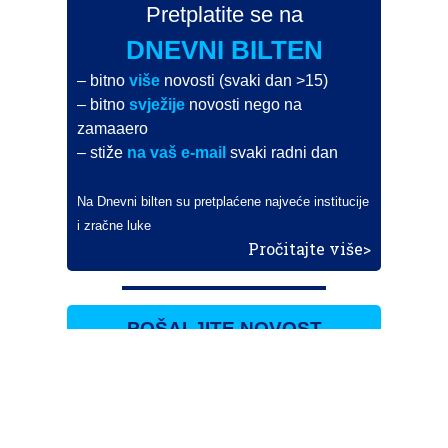
Pretplatite se na
DNEVNI BILTEN
– bitno
više
novosti (svaki dan >15)
– bitno
svježije
novosti nego na
zamaaero
– stiže
na vaš e-mail
svaki radni dan
Na Dnevni bilten su pretplaćene najveće institucije
i zračne luke
Pročitajte više>
POŠALJITE NOVOST
Budite i vi novinar
zama
aero
!
Ako pošaljete 10 novosti koje objavimo
možete postati honorarni suradnik
i pisati za novac!