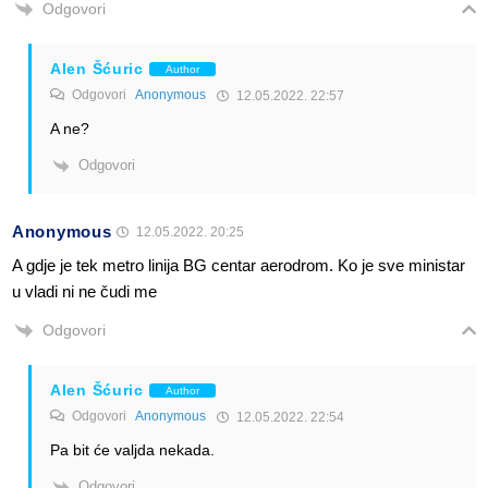
Odgovori
Alen Šćuric
Author
Odgovori
Anonymous
12.05.2022. 22:57
A ne?
Odgovori
Anonymous
12.05.2022. 20:25
A gdje je tek metro linija BG centar aerodrom. Ko je sve ministar
u vladi ni ne čudi me
Odgovori
Alen Šćuric
Author
Odgovori
Anonymous
12.05.2022. 22:54
Pa bit će valjda nekada.
Odgovori