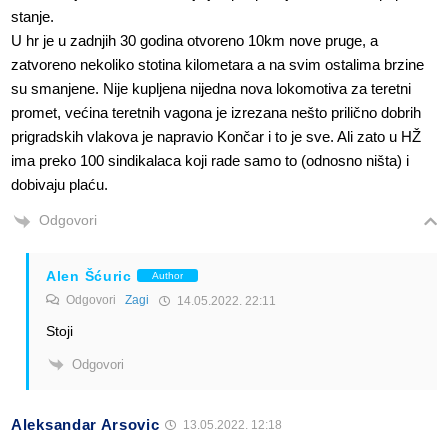
stanje.
U hr je u zadnjih 30 godina otvoreno 10km nove pruge, a
zatvoreno nekoliko stotina kilometara a na svim ostalima brzine
su smanjene. Nije kupljena nijedna nova lokomotiva za teretni
promet, većina teretnih vagona je izrezana nešto prilično dobrih
prigradskih vlakova je napravio Končar i to je sve. Ali zato u HŽ
ima preko 100 sindikalaca koji rade samo to (odnosno ništa) i
dobivaju plaću.
Odgovori
Alen Šćuric
Author
Odgovori
Zagi
14.05.2022. 22:11
Stoji
Odgovori
Aleksandar Arsovic
13.05.2022. 12:18