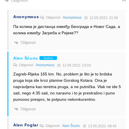
Odgovori
Anonymous
Odgovori
Anonymous
12.05.2022. 21:56
Па колика је дистанца између Београда и Новог Сада, а
колика између Загреба и Ријеке??
Odgovori
Alen Šćuric
Author
Odgovori
Anonymous
12.05.2022. 23:03
Zagreb-Rijeka 165 km. No, problem je što je to brdska
pruga koja ide kroz planine Gorskog Kotara. Ona je
napravljena kao teretna pruga, a ne putnička. Vlak ne ide 5
sati, nego 4:35 sati, no naravno i to je prestrašno i puno
punoooo prespro, te potpuno nekonkurentno.
Odgovori
Alen Foglar
Odgovori
Alen Šćuric
13.05.2022. 08:45