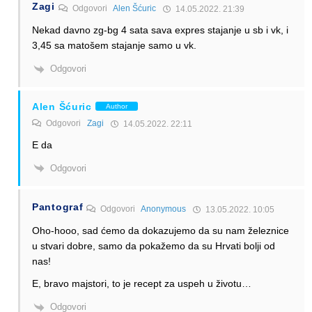
Zagi
Odgovori
Alen Šćuric
14.05.2022. 21:39
Nekad davno zg-bg 4 sata sava expres stajanje u sb i vk, i
3,45 sa matošem stajanje samo u vk.
Odgovori
Alen Šćuric
Author
Odgovori
Zagi
14.05.2022. 22:11
E da
Odgovori
Pantograf
Odgovori
Anonymous
13.05.2022. 10:05
Oho-hooo, sad ćemo da dokazujemo da su nam železnice
u stvari dobre, samo da pokažemo da su Hrvati bolji od
nas!
E, bravo majstori, to je recept za uspeh u životu…
Odgovori