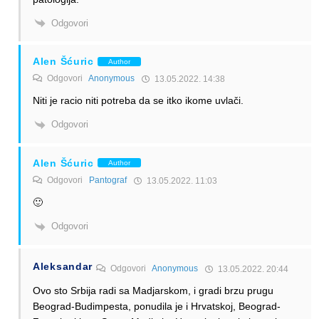
Odgovori
Alen Šćuric
Author
Odgovori
Anonymous
13.05.2022. 14:38
Niti je racio niti potreba da se itko ikome uvlači.
Odgovori
Alen Šćuric
Author
Odgovori
Pantograf
13.05.2022. 11:03
🙂
Odgovori
Aleksandar
Odgovori
Anonymous
13.05.2022. 20:44
Ovo sto Srbija radi sa Madjarskom, i gradi brzu prugu
Beograd-Budimpesta, ponudila je i Hrvatskoj, Beograd-