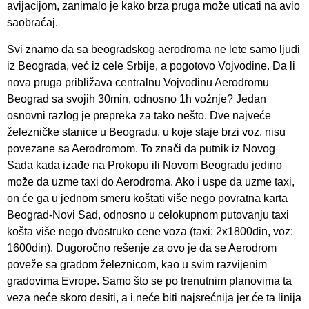
avijacijom, zanimalo je kako brza pruga može uticati na avio
saobraćaj.
Svi znamo da sa beogradskog aerodroma ne lete samo ljudi
iz Beograda, već iz cele Srbije, a pogotovo Vojvodine. Da li
nova pruga približava centralnu Vojvodinu Aerodromu
Beograd sa svojih 30min, odnosno 1h vožnje? Jedan
osnovni razlog je prepreka za tako nešto. Dve najveće
železničke stanice u Beogradu, u koje staje brzi voz, nisu
povezane sa Aerodromom. To znači da putnik iz Novog
Sada kada izađe na Prokopu ili Novom Beogradu jedino
može da uzme taxi do Aerodroma. Ako i uspe da uzme taxi,
on će ga u jednom smeru koštati više nego povratna karta
Beograd-Novi Sad, odnosno u celokupnom putovanju taxi
košta više nego dvostruko cene voza (taxi: 2x1800din, voz:
1600din). Dugoročno rešenje za ovo je da se Aerodrom
poveže sa gradom železnicom, kao u svim razvijenim
gradovima Evrope. Samo što se po trenutnim planovima ta
veza neće skoro desiti, a i neće biti najsrećnija jer će ta linija