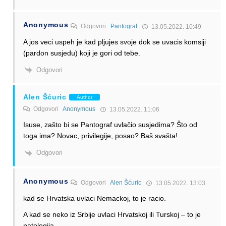
Anonymous
Odgovori
Pantograf
13.05.2022. 10:49
A jos veci uspeh je kad pljujes svoje dok se uvacis komsiji
(pardon susjedu) koji je gori od tebe.
Odgovori
Alen Šćuric
Author
Odgovori
Anonymous
13.05.2022. 11:06
Isuse, zašto bi se Pantograf uvlačio susjedima? Što od
toga ima? Novac, privilegije, posao? Baš svašta!
Odgovori
Anonymous
Odgovori
Alen Šćuric
13.05.2022. 13:03
kad se Hrvatska uvlaci Nemackoj, to je racio.
A kad se neko iz Srbije uvlaci Hrvatskoj ili Turskoj – to je
patologija.