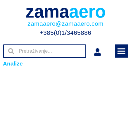
zama
aero
zamaaero@zamaaero.com
+385(0)1/3465886
Analize