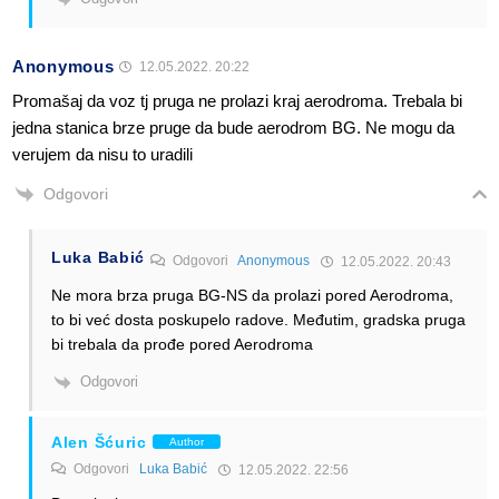
Anonymous
12.05.2022. 20:22
Promašaj da voz tj pruga ne prolazi kraj aerodroma. Trebala bi
jedna stanica brze pruge da bude aerodrom BG. Ne mogu da
verujem da nisu to uradili
Odgovori
Luka Babić
Odgovori
Anonymous
12.05.2022. 20:43
Ne mora brza pruga BG-NS da prolazi pored Aerodroma,
to bi već dosta poskupelo radove. Međutim, gradska pruga
bi trebala da prođe pored Aerodroma
Odgovori
Alen Šćuric
Author
Odgovori
Luka Babić
12.05.2022. 22:56