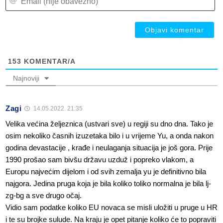
(n
ob
ob
153
KOMENTAR/A
Najnoviji
Zagi
14.05.2022. 21:35
Velika većina željeznica (ustvari sve) u regiji su dno dna. Tako je
osim nekoliko časnih izuzetaka bilo i u vrijeme Yu, a onda nakon
godina devastacije , krađe i neulaganja situacija je još gora. Prije
1990 prošao sam bivšu državu uzduž i popreko vlakom, a
Europu najvećim dijelom i od svih zemalja yu je definitivno bila
najgora. Jedina pruga koja je bila koliko toliko normalna je bila lj-
zg-bg a sve drugo očaj.
Vidio sam podatke koliko EU novaca se misli uložiti u pruge u HR
i te su brojke sulude. Na kraju je opet pitanje koliko će to popraviti