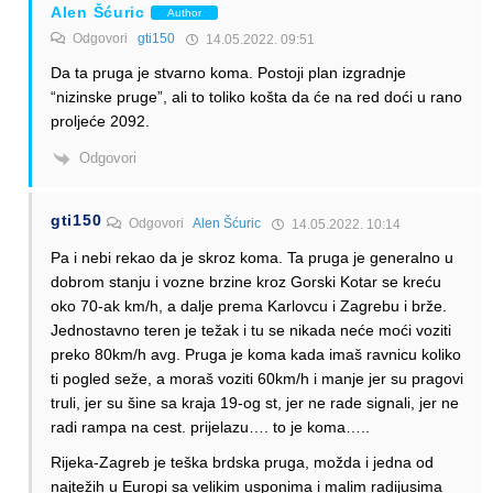
Alen Šćuric
Author
Odgovori
gti150
14.05.2022. 09:51
Da ta pruga je stvarno koma. Postoji plan izgradnje
“nizinske pruge”, ali to toliko košta da će na red doći u rano
proljeće 2092.
Odgovori
gti150
Odgovori
Alen Šćuric
14.05.2022. 10:14
Pa i nebi rekao da je skroz koma. Ta pruga je generalno u
dobrom stanju i vozne brzine kroz Gorski Kotar se kreću
oko 70-ak km/h, a dalje prema Karlovcu i Zagrebu i brže.
Jednostavno teren je težak i tu se nikada neće moći voziti
preko 80km/h avg. Pruga je koma kada imaš ravnicu koliko
ti pogled seže, a moraš voziti 60km/h i manje jer su pragovi
truli, jer su šine sa kraja 19-og st, jer ne rade signali, jer ne
radi rampa na cest. prijelazu…. to je koma…..
Rijeka-Zagreb je teška brdska pruga, možda i jedna od
najtežih u Europi sa velikim usponima i malim radijusima