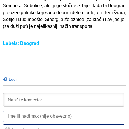
Sombora, Subotice, ali i jugoistočne Srbije. Tada bi Beograd
preuzeo putnike koji sada dobrim delom putuju iz Temišvara,
Sofije i Budimpešte. Sinergija železnice (za kraći) i avijacije
(za duži put) je najefikasniji način transporta.
Labels:
Beograd
Login
I
ili
n
Em
(n