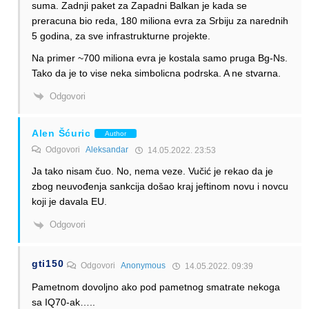
suma. Zadnji paket za Zapadni Balkan je kada se
preracuna bio reda, 180 miliona evra za Srbiju za narednih
5 godina, za sve infrastrukturne projekte.
Na primer ~700 miliona evra je kostala samo pruga Bg-Ns.
Tako da je to vise neka simbolicna podrska. A ne stvarna.
Odgovori
Alen Šćuric
Author
Odgovori
Aleksandar
14.05.2022. 23:53
Ja tako nisam čuo. No, nema veze. Vučić je rekao da je
zbog neuvođenja sankcija došao kraj jeftinom novu i novcu
koji je davala EU.
Odgovori
gti150
Odgovori
Anonymous
14.05.2022. 09:39
Pametnom dovoljno ako pod pametnog smatrate nekoga
sa IQ70-ak…..