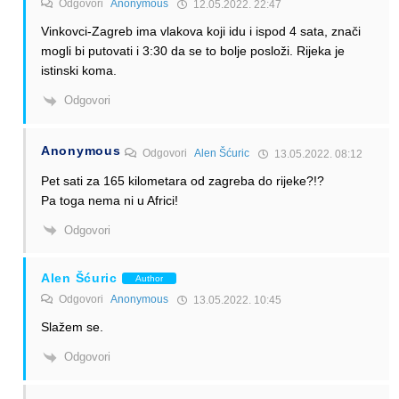
Odgovori
Anonymous
12.05.2022. 22:47
Vinkovci-Zagreb ima vlakova koji idu i ispod 4 sata, znači
mogli bi putovati i 3:30 da se to bolje posloži. Rijeka je
istinski koma.
Odgovori
Anonymous
Odgovori
Alen Šćuric
13.05.2022. 08:12
Pet sati za 165 kilometara od zagreba do rijeke?!?
Pa toga nema ni u Africi!
Odgovori
Alen Šćuric
Author
Odgovori
Anonymous
13.05.2022. 10:45
Slažem se.
Odgovori