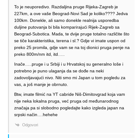
To je neuporedivo. Razdaljina pruge Rijeka-Zagreb je
227km, a ove vaše Beograd-Novi Sad je koliko???? Jedva
100km. Donekle, ali samo donekle realnija usporedba
duljine putovanja bi bila komparirajući Rijek-Zagreb sa
Beograd-Subotica. Mada, te dvije pruge totalno različite što
se tiče karakteristika, terena i sl.? Gdje vi imate uspon od
preko 25 promila, gdje vam se na toj dionici pruga penje na
preko 800m/nm itd, itd…..
Inače…..pruge i u Srbiji i u Hrvatskoj su generalno loše i
potrebno je puno ulaganja da se dođe na neki
zadovoljavajući nivo. Niti smo mi Japan u tom pogledu za
vas, a još manje je obrnuto.
Btw, imate filmić na YT cabride Niš-Dimitovgrad koja vam
nije neka lokalna pruga, već pruga od međunarodnog
značaja pa si slobodno pogledajte kako izgleda japan na
srpski način….hehehe
Odgovori