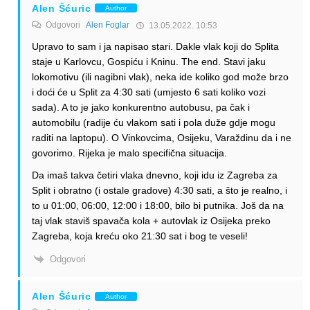
Alen Šćuric
Author
Odgovori
Alen Foglar
13.05.2022. 10:53
Upravo to sam i ja napisao stari. Dakle vlak koji do Splita
staje u Karlovcu, Gospiću i Kninu. The end. Stavi jaku
lokomotivu (ili nagibni vlak), neka ide koliko god može brzo
i doći će u Split za 4:30 sati (umjesto 6 sati koliko vozi
sada). A to je jako konkurentno autobusu, pa čak i
automobilu (radije ću vlakom sati i pola duže gdje mogu
raditi na laptopu). O Vinkovcima, Osijeku, Varaždinu da i ne
govorimo. Rijeka je malo specifična situacija.
Da imaš takva četiri vlaka dnevno, koji idu iz Zagreba za
Split i obratno (i ostale gradove) 4:30 sati, a što je realno, i
to u 01:00, 06:00, 12:00 i 18:00, bilo bi putnika. Još da na
taj vlak staviš spavača kola + autovlak iz Osijeka preko
Zagreba, koja kreću oko 21:30 sat i bog te veseli!
Odgovori
Alen Šćuric
Author