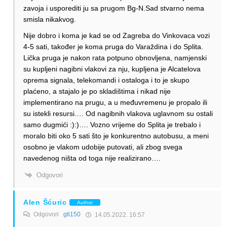
zavoja i usporediti ju sa prugom Bg-N.Sad stvarno nema
smisla nikakvog.
Nije dobro i koma je kad se od Zagreba do Vinkovaca vozi
4-5 sati, također je koma pruga do Varaždina i do Splita.
Lička pruga je nakon rata potpuno obnovljena, namjenski
su kupljeni nagibni vlakovi za nju, kupljena je Alcatelova
oprema signala, telekomandi i ostaloga i to je skupo
plaćeno, a stajalo je po skladištima i nikad nije
implementirano na prugu, a u međuvremenu je propalo ili
su istekli resursi…. Od nagibnih vlakova uglavnom su ostali
samo dugmići :):)…. Vozno vrijeme do Splita je trebalo i
moralo biti oko 5 sati što je konkurentno autobusu, a meni
osobno je vlakom udobije putovati, ali zbog svega
navedenog ništa od toga nije realizirano….
Odgovori
Alen Šćuric
Author
Odgovori
gti150
14.05.2022. 16:57