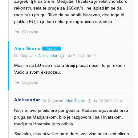
Zagreb, tj kroz Srem. Medjutim Hrvatska je relativno skoro
rekonstruisala te pruge za 160km/h i ne isplati im se da
rade brzu prugu. Tako da su odbili. Naravno, deo toga bi
platila i EU, to je kao neka prekogranicna saradnja.
Odgovori
Alen Šćuric
Author
Odgovori
Aleksandar
14.05.2022. 00:19
Muslim sa EU vise nista u Srbiji placat nece. To je rekao i
Vucic u svom ekspozeu.
Odgovori
Aleksandar
Odgovori
Alen Šćuric
14.05.2022. 23:41
Ne, ne, ovo je bilo pre par godina. Kada se ugovarala brza
pruga sa Madjarskom, bilo je razgovora i sa Hrvatskom,
medjutim Hrvatska je to odbila.
Svakako, nisu ni velike pare date, vec vise neka simbolicna