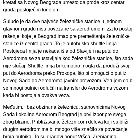
kretati sa Novog Beograda umesto da prođe kroz centar
grada postojećim tunelom.
Suludo je da dve najveće železničke stanice u jednom
glavnom gradu nisu povezane sa aerodromom. Za to postoji
rešenje, koje je Beograd imao pre premeštanja železničke
stanice iz centra grada. To je autobuska shuttle linija.
Postojeća linija je nekada išla od Slavije i na putu do
Aerodroma se zaustavljala kod železničke stanice, što sada
nije slučaj. Shuttle linija bi komotno mogla da produži svoj
put do Aerodroma preko Prokopa, što bi omogućilo put iz
Novog Sada do Aerodroma javnim prevozom. Verujem da bi
se mnogi putnici odlučili na transfer do Aerodroma vozom
kada bi postojala ovakva veza.
Međutim, i bez obzira na železnicu, stanovnicima Novog
Sada i okoline Aerodrom Beograd je prvi izbor pre svega
zbog blizine. Približavanje železnicom delova koji su bliži
drugim aerodromima bi mnogo više značilo za povećanje
broja putnika. To su gradovi poput Vršca, Zrenjanina,