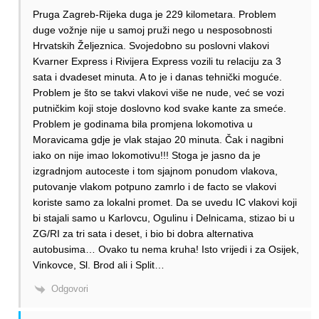
Pruga Zagreb-Rijeka duga je 229 kilometara. Problem
duge vožnje nije u samoj pruži nego u nesposobnosti
Hrvatskih Željeznica. Svojedobno su poslovni vlakovi
Kvarner Express i Rivijera Express vozili tu relaciju za 3
sata i dvadeset minuta. A to je i danas tehnički moguće.
Problem je što se takvi vlakovi više ne nude, već se vozi
putničkim koji stoje doslovno kod svake kante za smeće.
Problem je godinama bila promjena lokomotiva u
Moravicama gdje je vlak stajao 20 minuta. Čak i nagibni
iako on nije imao lokomotivu!!! Stoga je jasno da je
izgradnjom autoceste i tom sjajnom ponudom vlakova,
putovanje vlakom potpuno zamrlo i de facto se vlakovi
koriste samo za lokalni promet. Da se uvedu IC vlakovi koji
bi stajali samo u Karlovcu, Ogulinu i Delnicama, stizao bi u
ZG/RI za tri sata i deset, i bio bi dobra alternativa
autobusima… Ovako tu nema kruha! Isto vrijedi i za Osijek,
Vinkovce, Sl. Brod ali i Split…
Odgovori