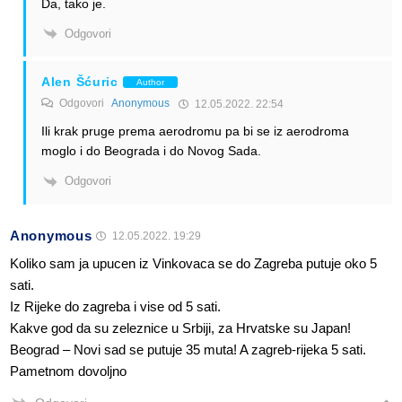
Da, tako je.
Odgovori
Alen Šćuric
Author
Odgovori
Anonymous
12.05.2022. 22:54
Ili krak pruge prema aerodromu pa bi se iz aerodroma
moglo i do Beograda i do Novog Sada.
Odgovori
Anonymous
12.05.2022. 19:29
Koliko sam ja upucen iz Vinkovaca se do Zagreba putuje oko 5
sati.
Iz Rijeke do zagreba i vise od 5 sati.
Kakve god da su zeleznice u Srbiji, za Hrvatske su Japan!
Beograd – Novi sad se putuje 35 muta! A zagreb-rijeka 5 sati.
Pametnom dovoljno