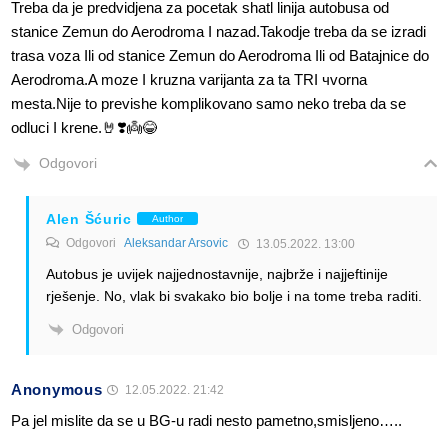
Treba da je predvidjena za pocetak shatl linija autobusa od
stanice Zemun do Aerodroma I nazad.Takodje treba da se izradi
trasa voza Ili od stanice Zemun do Aerodroma Ili od Batajnice do
Aerodroma.A moze I kruzna varijanta za ta TRI чvorna
mesta.Nije to previshe komplikovano samo neko treba da se
odluci I krene.🤘❣️👼😂
Odgovori
Alen Šćuric
Author
Odgovori
Aleksandar Arsovic
13.05.2022. 13:00
Autobus je uvijek najjednostavnije, najbrže i najjeftinije
rješenje. No, vlak bi svakako bio bolje i na tome treba raditi.
Odgovori
Anonymous
12.05.2022. 21:42
Pa jel mislite da se u BG-u radi nesto pametno,smisljeno…..