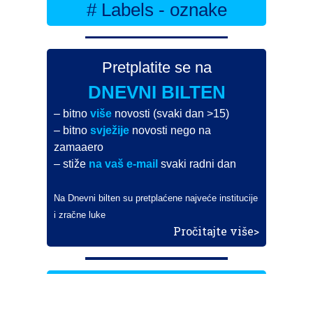
# Labels - oznake
Pretplatite se na
DNEVNI BILTEN
– bitno
više
novosti (svaki dan >15)
– bitno
svježije
novosti nego na
zamaaero
– stiže
na vaš e-mail
svaki radni dan
Na Dnevni bilten su pretplaćene najveće institucije
i zračne luke
Pročitajte više>
POŠALJITE NOVOST
Budite i vi novinar
zama
aero
!