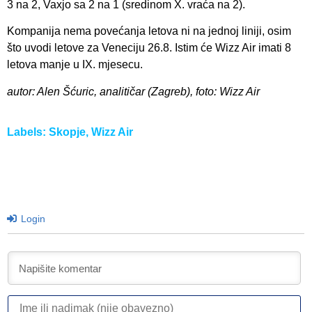
3 na 2, Vaxjo sa 2 na 1 (sredinom X. vraća na 2).
Kompanija nema povećanja letova ni na jednoj liniji, osim
što uvodi letove za Veneciju 26.8. Istim će Wizz Air imati 8
letova manje u IX. mjesecu.
autor: Alen Šćuric, analitičar (Zagreb), foto: Wizz Air
Labels:
Skopje
,
Wizz Air
Login
I