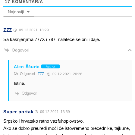
17
KOMENTAR/A
Najnoviji
ZZZ
09.12.2021. 18:29
Sa kasnjenjima 777X i 787, nalatece se oni i daje.
Odgovori
Alen Šćuric
Author
Odgovori
ZZZ
09.12.2021. 20:26
Istina.
Odgovori
Super portak
09.12.2021. 13:59
Srpsko i hrvatsko ratno vazfuhoplovstvo.
Ako se dobro preuredi moći će istovremeno precednike, tajkune,