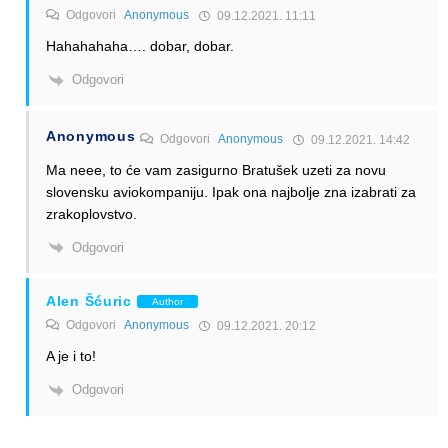
Odgovori
Anonymous
09.12.2021. 11:11
Hahahahaha…. dobar, dobar.
Odgovori
Anonymous
Odgovori
Anonymous
09.12.2021. 14:42
Ma neee, to će vam zasigurno Bratušek uzeti za novu
slovensku aviokompaniju. Ipak ona najbolje zna izabrati za
zrakoplovstvo.
Odgovori
Alen Šćuric
Author
Odgovori
Anonymous
09.12.2021. 20:12
A je i to!
Odgovori