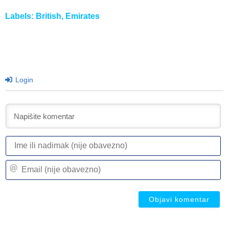
Labels:
British
,
Emirates
Login
I
ili
n
Em
(n
(n
ob
ob