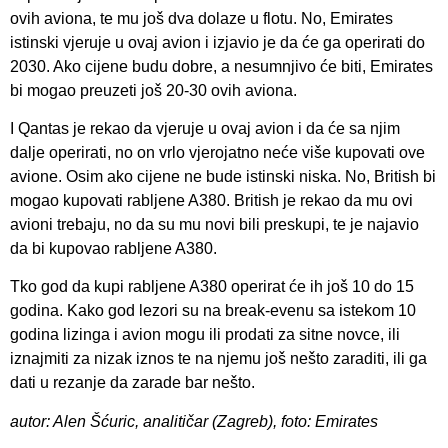
ovih aviona, te mu još dva dolaze u flotu. No, Emirates
istinski vjeruje u ovaj avion i izjavio je da će ga operirati do
2030. Ako cijene budu dobre, a nesumnjivo će biti, Emirates
bi mogao preuzeti još 20-30 ovih aviona.
I Qantas je rekao da vjeruje u ovaj avion i da će sa njim
dalje operirati, no on vrlo vjerojatno neće više kupovati ove
avione. Osim ako cijene ne bude istinski niska. No, British bi
mogao kupovati rabljene A380. British je rekao da mu ovi
avioni trebaju, no da su mu novi bili preskupi, te je najavio
da bi kupovao rabljene A380.
Tko god da kupi rabljene A380 operirat će ih još 10 do 15
godina. Kako god lezori su na break-evenu sa istekom 10
godina lizinga i avion mogu ili prodati za sitne novce, ili
iznajmiti za nizak iznos te na njemu još nešto zaraditi, ili ga
dati u rezanje da zarade bar nešto.
autor: Alen Šćuric, analitičar (Zagreb), foto: Emirates