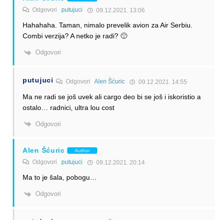
Odgovori
putujuci
09.12.2021. 13:06
Hahahaha. Taman, nimalo prevelik avion za Air Serbiu.
Combi verzija? A netko je radi? 🙂
Odgovori
putujuci
Odgovori
Alen Šćuric
09.12.2021. 14:55
Ma ne radi se još uvek ali cargo deo bi se još i iskoristio a
ostalo… radnici, ultra lou cost
Odgovori
Alen Šćuric
Author
Odgovori
putujuci
09.12.2021. 20:14
Ma to je šala, pobogu…
Odgovori