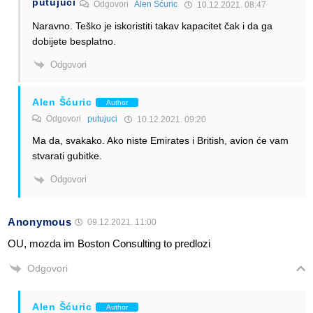
putujuci
Odgovori
Alen Šćuric
10.12.2021. 08:47
Naravno. Teško je iskoristiti takav kapacitet čak i da ga
dobijete besplatno.
Odgovori
Alen Šćuric
Author
Odgovori
putujuci
10.12.2021. 09:20
Ma da, svakako. Ako niste Emirates i British, avion će vam
stvarati gubitke.
Odgovori
Anonymous
09.12.2021. 11:00
OU, mozda im Boston Consulting to predlozi
Odgovori
Alen Šćuric
Author