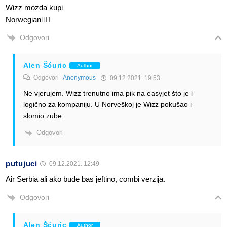
Wizz mozda kupi
Norwegian🤷‍♂️
Odgovori
Alen Šćuric
Author
Odgovori
Anonymous
09.12.2021. 19:53
Ne vjerujem. Wizz trenutno ima pik na easyjet što je i
logično za kompaniju. U Norveškoj je Wizz pokušao i
slomio zube.
Odgovori
putujuci
09.12.2021. 12:49
Air Serbia ali ako bude bas jeftino, combi verzija.
Odgovori
Alen Šćuric
Author