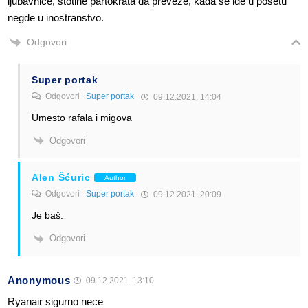
ljubavnice, stotine partokrata da preveze, kada se ide u posetu
negde u inostranstvo.
Odgovori
Super portak
Odgovori
Super portak
09.12.2021. 14:04
Umesto rafala i migova
Odgovori
Alen Šćuric
Author
Odgovori
Super portak
09.12.2021. 20:09
Je baš.
Odgovori
Anonymous
09.12.2021. 13:10
Ryanair sigurno nece