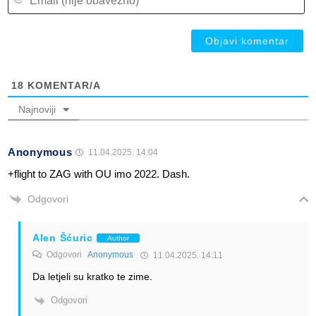
(n
ob
ob
18
KOMENTAR/A
Najnoviji
Anonymous
11.04.2025. 14:04
+flight to ZAG with OU imo 2022. Dash.
Odgovori
Alen Šćuric
Author
Odgovori
Anonymous
11.04.2025. 14:11
Da letjeli su kratko te zime.
Odgovori