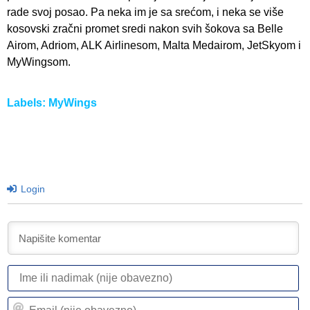
rade svoj posao. Pa neka im je sa srećom, i neka se više
kosovski zračni promet sredi nakon svih šokova sa Belle
Airom, Adriom, ALK Airlinesom, Malta Medairom, JetSkyom i
MyWingsom.
Labels:
MyWings
Login
I
ili
n
Em
(n