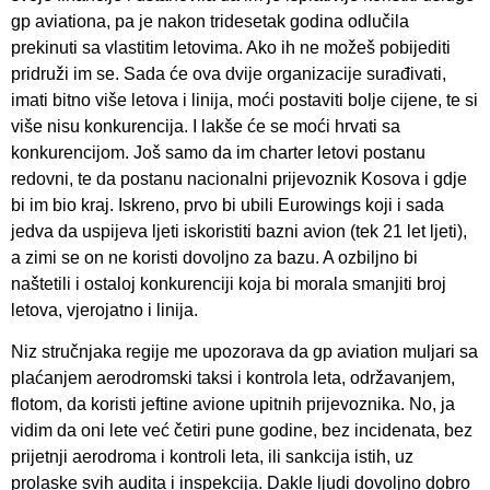
gp aviationa, pa je nakon tridesetak godina odlučila
prekinuti sa vlastitim letovima. Ako ih ne možeš pobijediti
pridruži im se. Sada će ova dvije organizacije surađivati,
imati bitno više letova i linija, moći postaviti bolje cijene, te si
više nisu konkurencija. I lakše će se moći hrvati sa
konkurencijom. Još samo da im charter letovi postanu
redovni, te da postanu nacionalni prijevoznik Kosova i gdje
bi im bio kraj. Iskreno, prvo bi ubili Eurowings koji i sada
jedva da uspijeva ljeti iskoristiti bazni avion (tek 21 let ljeti),
a zimi se on ne koristi dovoljno za bazu. A ozbiljno bi
naštetili i ostaloj konkurenciji koja bi morala smanjiti broj
letova, vjerojatno i linija.
Niz stručnjaka regije me upozorava da gp aviation muljari sa
plaćanjem aerodromski taksi i kontrola leta, održavanjem,
flotom, da koristi jeftine avione upitnih prijevoznika. No, ja
vidim da oni lete već četiri pune godine, bez incidenata, bez
prijetnji aerodroma i kontroli leta, ili sankcija istih, uz
prolaske svih audita i inspekcija. Dakle ljudi dovoljno dobro