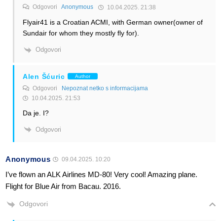
Odgovori
Anonymous
10.04.2025. 21:38
Flyair41 is a Croatian ACMI, with German owner(owner of
Sundair for whom they mostly fly for).
Odgovori
Alen Šćuric
Author
Odgovori
Nepoznat netko s informacijama
10.04.2025. 21:53
Da je. I?
Odgovori
Anonymous
09.04.2025. 10:20
I’ve flown an ALK Airlines MD-80! Very cool! Amazing plane.
Flight for Blue Air from Bacau. 2016.
Odgovori