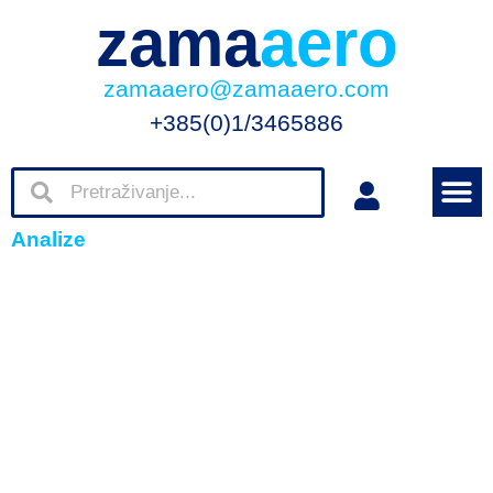
zama
aero
zamaaero@zamaaero.com
+385(0)1/3465886
Analize