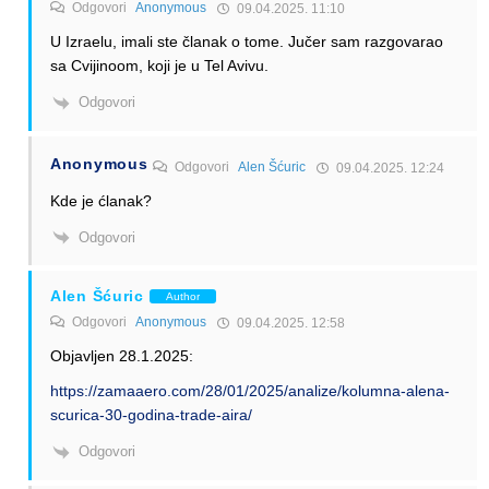
Odgovori
Anonymous
09.04.2025. 11:10
U Izraelu, imali ste članak o tome. Jučer sam razgovarao
sa Cvijinoom, koji je u Tel Avivu.
Odgovori
Anonymous
Odgovori
Alen Šćuric
09.04.2025. 12:24
Kde je ćlanak?
Odgovori
Alen Šćuric
Author
Odgovori
Anonymous
09.04.2025. 12:58
Objavljen 28.1.2025:
https://zamaaero.com/28/01/2025/analize/kolumna-alena-
scurica-30-godina-trade-aira/
Odgovori