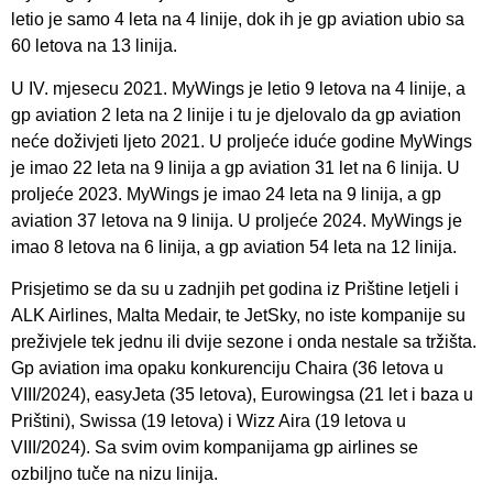
letio je samo 4 leta na 4 linije, dok ih je gp aviation ubio sa
60 letova na 13 linija.
U IV. mjesecu 2021. MyWings je letio 9 letova na 4 linije, a
gp aviation 2 leta na 2 linije i tu je djelovalo da gp aviation
neće doživjeti ljeto 2021. U proljeće iduće godine MyWings
je imao 22 leta na 9 linija a gp aviation 31 let na 6 linija. U
proljeće 2023. MyWings je imao 24 leta na 9 linija, a gp
aviation 37 letova na 9 linija. U proljeće 2024. MyWings je
imao 8 letova na 6 linija, a gp aviation 54 leta na 12 linija.
Prisjetimo se da su u zadnjih pet godina iz Prištine letjeli i
ALK Airlines, Malta Medair, te JetSky, no iste kompanije su
preživjele tek jednu ili dvije sezone i onda nestale sa tržišta.
Gp aviation ima opaku konkurenciju Chaira (36 letova u
VIII/2024), easyJeta (35 letova), Eurowingsa (21 let i baza u
Prištini), Swissa (19 letova) i Wizz Aira (19 letova u
VIII/2024). Sa svim ovim kompanijama gp airlines se
ozbiljno tuče na nizu linija.