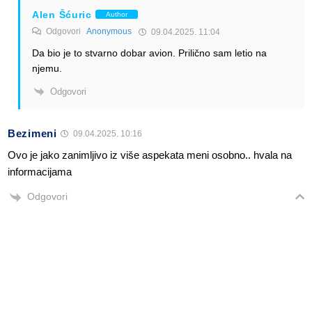
Alen Šćuric
Author
Odgovori
Anonymous
09.04.2025. 11:04
Da bio je to stvarno dobar avion. Prilično sam letio na
njemu.
Odgovori
Bezimeni
09.04.2025. 10:16
Ovo je jako zanimljivo iz više aspekata meni osobno.. hvala na
informacijama
Odgovori
Alen Šćuric
Author
Odgovori
Bezimeni
09.04.2025. 11:03
Molim. Slažem se da je jako zanimljivo.
Odgovori