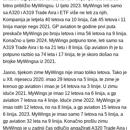
bitno približio MyWingsu. U ljeto 2023. MyWings leti samo
sa A320 i A319 Trade Aira i ETF više ne leti za njih.
Kompanija je letjela 40 letova na 10 linija, čak 45 letova i 11
linija manje nego 2021. GP aviation te godine prvi puta
preskače MyWings po broju letova i ima 56 letova na 9 linija.
Konačno u ljeto 2024. MyWings potpuno tone, leti samo sa
A319 Trade Aira i to na 21 letu i 8 linija. Gp aviation ih je tu
potpuno razbio sa 74 leta i 17 linija, te je skoro došao na
brojke MyWingsa iz 2021.
Jasno, tijekom zime MyWings nije imao toliko letova. Tako je
u XII. mjesecu 2020. imao 29 letova na 5 linija, te zime je
krenuo gp aviation i imao je 14 letova na 3 linije. U zimu
iduće 2021. MyWings je imao 12 letova na 6 linija, a gp
aviation 7 letova na 4 linije. Iduće zime 2022. MyWings je
imao istih 12 letova, no na 8 linija, a gp aviation 15 letova na
6 linija. 2023. MyWings je imao samo 7 letova na 5 linija, a
gp aviation 32 leta na 9 linija. Konačno prošlu zimu
MyWings je u zadnji čas odlučio angažirati A320 Trade Aira i