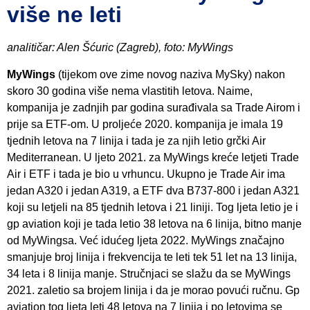
više ne leti
analitičar: Alen Šćuric (Zagreb), foto: MyWings
MyWings
(tijekom ove zime novog naziva MySky) nakon
skoro 30 godina više nema vlastitih letova. Naime,
kompanija je zadnjih par godina surađivala sa Trade Airom i
prije sa ETF-om. U proljeće 2020. kompanija je imala 19
tjednih letova na 7 linija i tada je za njih letio grčki Air
Mediterranean. U ljeto 2021. za MyWings kreće letjeti Trade
Air i ETF i tada je bio u vrhuncu. Ukupno je Trade Air ima
jedan A320 i jedan A319, a ETF dva B737-800 i jedan A321
koji su letjeli na 85 tjednih letova i 21 liniji. Tog ljeta letio je i
gp aviation koji je tada letio 38 letova na 6 linija, bitno manje
od MyWingsa. Već idućeg ljeta 2022. MyWings značajno
smanjuje broj linija i frekvencija te leti tek 51 let na 13 linija,
34 leta i 8 linija manje. Stručnjaci se slažu da se MyWings
2021. zaletio sa brojem linija i da je morao povući ručnu. Gp
aviation tog ljeta leti 48 letova na 7 linija i po letovima se