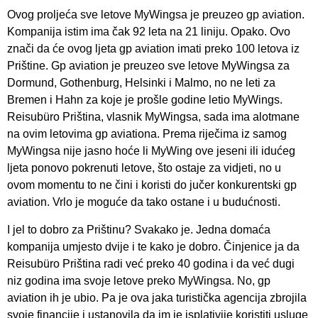
Ovog proljeća sve letove MyWingsa je preuzeo gp aviation.
Kompanija istim ima čak 92 leta na 21 liniju. Opako. Ovo
znači da će ovog ljeta gp aviation imati preko 100 letova iz
Prištine. Gp aviation je preuzeo sve letove MyWingsa za
Dormund, Gothenburg, Helsinki i Malmo, no ne leti za
Bremen i Hahn za koje je prošle godine letio MyWings.
Reisubüro Priština, vlasnik MyWingsa, sada ima alotmane
na ovim letovima gp aviationa. Prema riječima iz samog
MyWingsa nije jasno hoće li MyWing ove jeseni ili idućeg
ljeta ponovo pokrenuti letove, što ostaje za vidjeti, no u
ovom momentu to ne čini i koristi do jučer konkurentski gp
aviation. Vrlo je moguće da tako ostane i u budućnosti.
I jel to dobro za Prištinu? Svakako je. Jedna domaća
kompanija umjesto dvije i te kako je dobro. Činjenice ja da
Reisubüro Priština radi već preko 40 godina i da već dugi
niz godina ima svoje letove preko MyWingsa. No, gp
aviation ih je ubio. Pa je ova jaka turistička agencija zbrojila
svoje financije i ustanovila da im je isplativije koristiti usluge