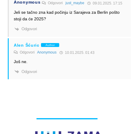
Anonymous
Odgovori
just_maybe
09.01.2025. 17:15
Jeli se tačno zna kad počinju iz Sarajeva za Berlin pošto
stoji da će 2025?
Odgovori
Alen Šćuric
Author
Odgovori
Anonymous
10.01.2025. 01:43
Još ne.
Odgovori