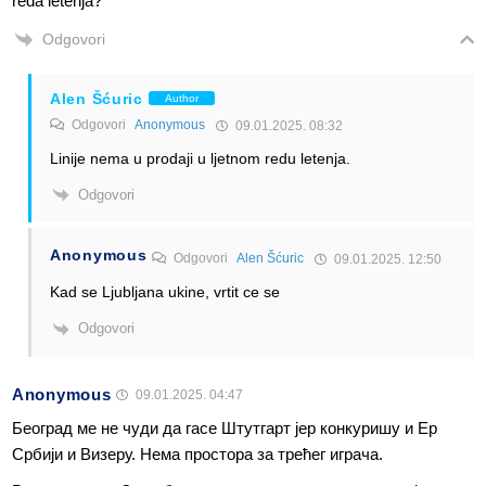
reda letenja?
Odgovori
Alen Šćuric
Author
Odgovori
Anonymous
09.01.2025. 08:32
Linije nema u prodaji u ljetnom redu letenja.
Odgovori
Anonymous
Odgovori
Alen Šćuric
09.01.2025. 12:50
Kad se Ljubljana ukine, vrtit ce se
Odgovori
Anonymous
09.01.2025. 04:47
Београд ме не чуди да гасе Штутгарт јер конкуришу и Ер
Србији и Визеру. Нема простора за трећег играча.