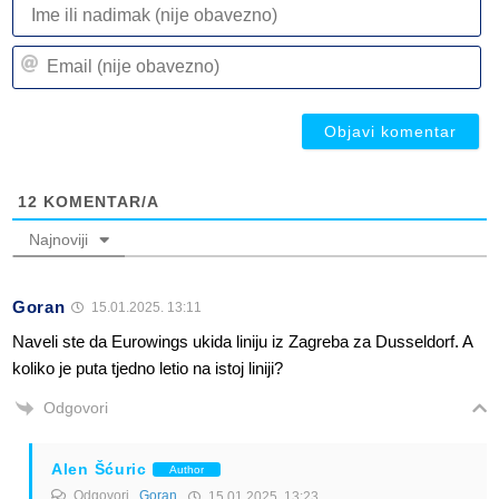
I
ili
n
Em
(n
(n
ob
ob
12
KOMENTAR/A
Najnoviji
Goran
15.01.2025. 13:11
Naveli ste da Eurowings ukida liniju iz Zagreba za Dusseldorf. A
koliko je puta tjedno letio na istoj liniji?
Odgovori
Alen Šćuric
Author
Odgovori
Goran
15.01.2025. 13:23