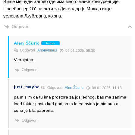
Више ме чуди Загреб где има много мање конкуренције.
Посебно јер ОУ не лети за Диселдорф. Можда их је
условила Љубљана, ко зна.
Odgovori
Alen Šćuric
Author
Odgovori
Anonymous
09.01.2025. 08:30
Vjerojatno.
Odgovori
just_maybe
Odgovori
Alen Šćuric
09.01.2025. 11:13
pa mislim da tu ima prostora za jos jednog, bas me zanima
load faktor posto kad god sa m leteo avion je bio pun a
cena je bila paprena.
Odgovori