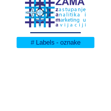
# Labels - oznake
Pretplatite se na
DNEVNI BILTEN
– bitno
više
novosti (svaki dan >15)
– bitno
svježije
novosti nego na
zamaaero
– stiže
na vaš e-mail
svaki radni dan
Na Dnevni bilten su pretplaćene najveće institucije