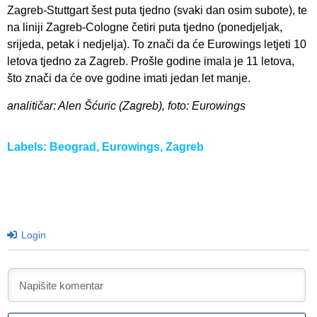
Zagreb-Stuttgart šest puta tjedno (svaki dan osim subote), te
na liniji Zagreb-Cologne četiri puta tjedno (ponedjeljak,
srijeda, petak i nedjelja). To znači da će Eurowings letjeti 10
letova tjedno za Zagreb. Prošle godine imala je 11 letova,
što znači da će ove godine imati jedan let manje.
analitičar: Alen Šćuric (Zagreb), foto: Eurowings
Labels:
Beograd
,
Eurowings
,
Zagreb
Login