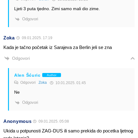
Ljeti 3 puta tjedno. Zimi samo mali dio zime.
Odgovori
Zoka
09.01.2025. 17:19
Kada je tačno početak iz Sarajeva za Berlin jeli se zna
Odgovori
Alen Šćuric
Author
Odgovori
Zoka
10.01.2025. 01:45
Ne
Odgovori
Anonymous
09.01.2025. 05:08
Ukida u potpunosti ZAG-DUS ili samo prekida do pocetka ljetnog