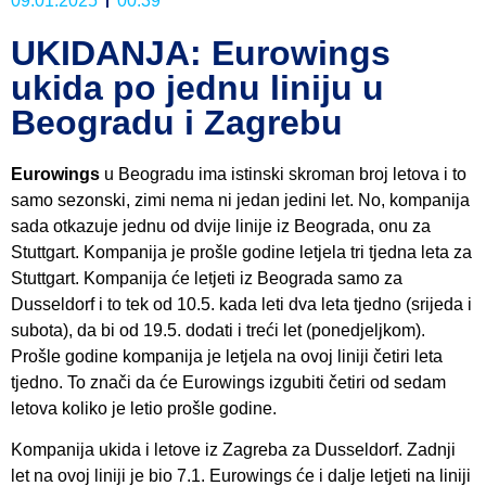
09.01.2025
00:39
UKIDANJA: Eurowings
ukida po jednu liniju u
Beogradu i Zagrebu
Eurowings
u Beogradu ima istinski skroman broj letova i to
samo sezonski, zimi nema ni jedan jedini let. No, kompanija
sada otkazuje jednu od dvije linije iz Beograda, onu za
Stuttgart. Kompanija je prošle godine letjela tri tjedna leta za
Stuttgart. Kompanija će letjeti iz Beograda samo za
Dusseldorf i to tek od 10.5. kada leti dva leta tjedno (srijeda i
subota), da bi od 19.5. dodati i treći let (ponedjeljkom).
Prošle godine kompanija je letjela na ovoj liniji četiri leta
tjedno. To znači da će Eurowings izgubiti četiri od sedam
letova koliko je letio prošle godine.
Kompanija ukida i letove iz Zagreba za Dusseldorf. Zadnji
let na ovoj liniji je bio 7.1. Eurowings će i dalje letjeti na liniji