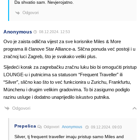
Da shvatio sam. Nevjerojatno.
Odgovori
Anonymous
08.12.2024. 12:53
Ovo je zaista odlična vijest za sve korisnike Miles & More
programa ili članove Star Alliance-a. Slična ponuda već postoji i u
zračnoj luci Zagreb, što je svakako veliki plus.
Sljedeći korak za zagrebačku zračnu luku bio bi omogućiti pristup
LOUNGE-u i putnicima sa statusom “Frequent Traveller” ili
“Silver”, slično kao što to već funkcionira u Zurichu, Frankfurtu,
Münchenu i drugim velikim gradovima. To bi zasigurno podiglo
razinu usluge i dodatno unaprijedilo iskustvo putnika.
Odgovori
Prepelica
Odgovori
Anonymous
09.12.2024. 09:03
Silver, tj frequent traveller imaju pristup samo Miles and