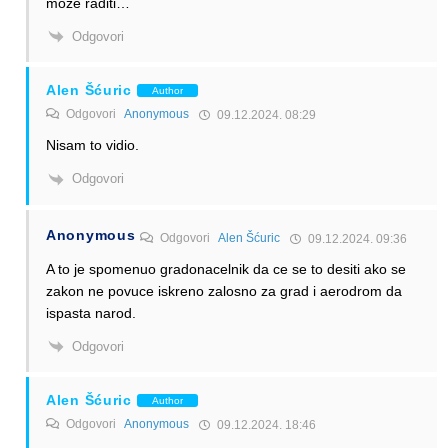
moze raditi…
Odgovori
Alen Šćuric
Author
Odgovori
Anonymous
09.12.2024. 08:29
Nisam to vidio.
Odgovori
Anonymous
Odgovori
Alen Šćuric
09.12.2024. 09:36
A to je spomenuo gradonacelnik da ce se to desiti ako se
zakon ne povuce iskreno zalosno za grad i aerodrom da
ispasta narod.
Odgovori
Alen Šćuric
Author
Odgovori
Anonymous
09.12.2024. 18:46