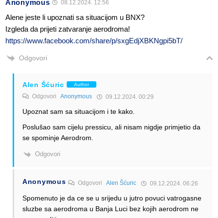
Anonymous
08.12.2024. 12:56
Alene jeste li upoznati sa situacijom u BNX?
Izgleda da prijeti zatvaranje aerodroma!
https://www.facebook.com/share/p/sxgEdjXBKNgpi5bT/
Odgovori
Alen Šćuric
Author
Odgovori
Anonymous
09.12.2024. 00:29
Upoznat sam sa situacijom i te kako.
Poslušao sam cijelu pressicu, ali nisam nigdje primjetio da
se spominje Aerodrom.
Odgovori
Anonymous
Odgovori
Alen Šćuric
09.12.2024. 06:26
Spomenuto je da ce se u srijedu u jutro povuci vatrogasne
sluzbe sa aerodroma u Banja Luci bez kojih aerodrom ne