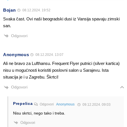
Bojan
08.12.2024. 19:52
Svaka čast. Ovi naši beogradski dusi iz Vansija spavaju zimski
san.
Odgovori
Anonymous
08.12.2024. 13:07
Ali ne bravo za Lufthansu. Frequent Flyer putnici (silver kartica)
nisu u mogućnosti koristiti poslovni salon u Sarajevu. Ista
situacija je i u Zagrebu. Škrtci!
Odgovori
Prepelica
Odgovori
Anonymous
09.12.2024. 09:03
Nisu skrtci, nego tako i treba.
Odgovori