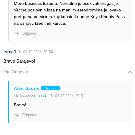
More business lozama. Nerealno je ocekivati drugacije.
Vecina poslovnih loza na manjim aerodromima je iovako
pretrpana putnicima koji koriste Lounge Key i Priority Pass
na osnovu kreditnih kartica.
Odgovori
Istra1
08.12.2024. 01:50
Bravo Sarajevo!
Odgovori
Alen Šćuric
Author
Odgovori
Istra1
08.12.2024. 01:51
Bravo!
Odgovori