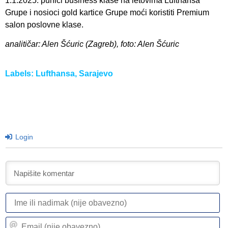
1.1.2025. punici business klase na letovima Lufthansa
Grupe i nosioci gold kartice Grupe moći koristiti Premium
salon poslovne klase.
analitičar: Alen Šćuric (Zagreb), foto: Alen Šćuric
Labels:
Lufthansa
,
Sarajevo
Login
I
ili
n
Em
(n