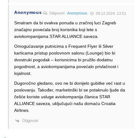
Anonymous
Odgovori
Anonymous
09.12.2024. 13:51
Smatram da bi ovakva ponuda u zračnoj luci Zagreb
značajno povećala broj korisnika koji lete s
aviokompanijama STAR ALLIANCE saveza.
Omogućavanje putnicima s Frequent Flyer ili Silver
karticama pristup poslovnom salonu (Lounge) bio bi
dvostruki pogodak – korisnicima bi pružilo dodatnu
pogodnost, a aviokompanijama povećalo privlačnost i
lojalnost.
Dugoročno gledano, ovo ne bi donijelo gubitke već rast u
poslovanju. Također, marketinški bi se potaknulo ljude da
češće koriste usluge aviokompanija članica STAR
ALLIANCE saveza, uključujući našu domaću Croatia
Airlines.
Odgovori