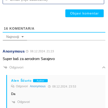
(n
ob
ob
16
KOMENTAR/A
Najnoviji
Anonymous
08.12.2024. 21:23
Super baš za aerodrom Sarajevo
Odgovori
Alen Šćuric
Author
Odgovori
Anonymous
08.12.2024. 23:53
Da
Odgovori