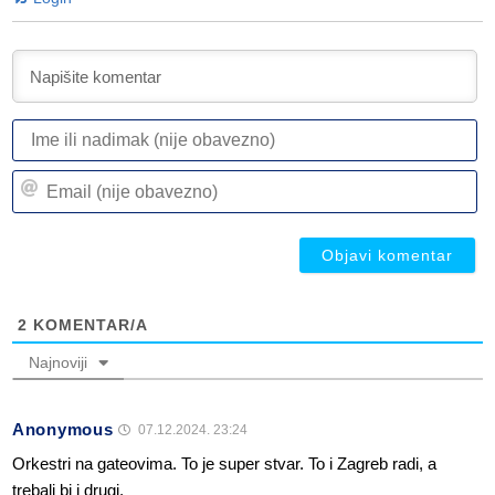
I
ili
n
Em
(n
(n
ob
ob
2
KOMENTAR/A
Najnoviji
Anonymous
07.12.2024. 23:24
Orkestri na gateovima. To je super stvar. To i Zagreb radi, a
trebali bi i drugi.