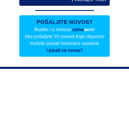
POŠALJITE NOVOST
Budite i vi novinar
zama
aero
!
Ako pošaljete 10 novosti koje objavimo
možete postati honorarni suradnik
i pisati za novac!
Info
Pretplata na dnevne biltene
Update
O nama
Kontakt