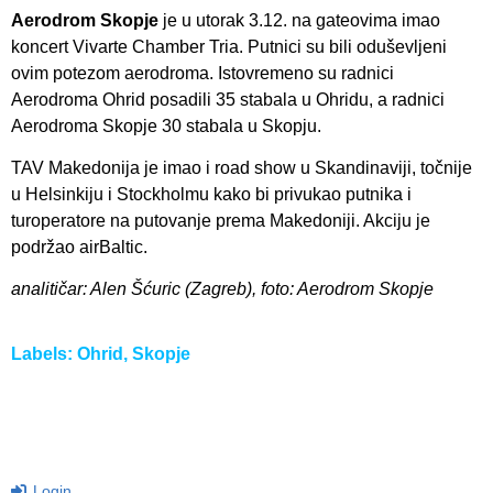
Aerodrom Skopje
je u utorak 3.12. na gateovima imao
koncert Vivarte Chamber Tria. Putnici su bili oduševljeni
ovim potezom aerodroma. Istovremeno su radnici
Aerodroma Ohrid posadili 35 stabala u Ohridu, a radnici
Aerodroma Skopje 30 stabala u Skopju.
TAV Makedonija je imao i road show u Skandinaviji, točnije
u Helsinkiju i Stockholmu kako bi privukao putnika i
turoperatore na putovanje prema Makedoniji. Akciju je
podržao airBaltic.
analitičar: Alen Šćuric (Zagreb), foto: Aerodrom Skopje
Labels:
Ohrid
,
Skopje
Login