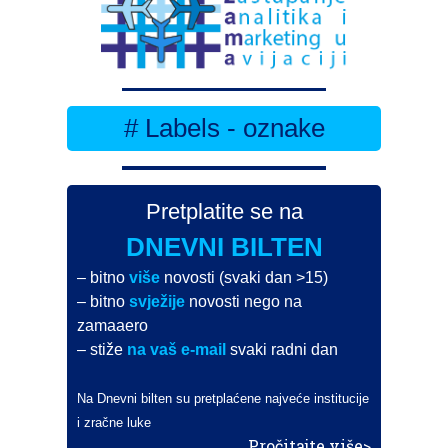
# Labels - oznake
Pretplatite se na
DNEVNI BILTEN
– bitno
više
novosti (svaki dan >15)
– bitno
svježije
novosti nego na
zamaaero
– stiže
na vaš e-mail
svaki radni dan
Na Dnevni bilten su pretplaćene najveće institucije
i zračne luke
Pročitajte više>