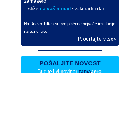
zamaaero
– stiže
na vaš e-mail
svaki radni dan
Na Dnevni bilten su pretplaćene najveće institucije
i zračne luke
Pročitajte više>
POŠALJITE NOVOST
Budite i vi novinar
zama
aero
!
Ako pošaljete 10 novosti koje objavimo
možete postati honorarni suradnik
i pisati za novac!
Info