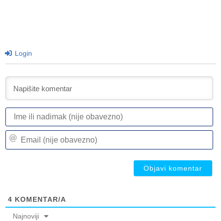
Login
I
ili
n
Em
(n
(n
ob
ob
4
KOMENTAR/A
Najnoviji