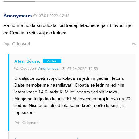
Anonymous
07.04.2022. 12:43
Pa normalno da su odustali od treceg leta..nece ga niti uvoditi jer
ce Croatia uzeti svoj dio kolaca
Odgovori
Alen Šćuric
Author
Odgovori
Anonymous
07.04.2022. 12:58
Croatia će uzeti svoj dio kolaća sa jednim tjednim letom.
Dajte nemojte me nasmijavati. Croatia se jednim jedinim
letom kreće 14.6. tada KLM leti sedam tjednih letova.
Manje od tri tjedna kasnije KLM povećava broj letova na 20
tjedno. Nisu odustali od leta samo kreće nešto kasnije, u
top sezoni.
Odgovori