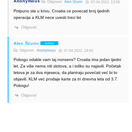
Anonymous
Odgovori
Alen Šćuric
07.04.2022. 13:58
Potpuno ste u krivu. Croatia ce povecati broj tjednih
operacija a KLM nece uvesti treci let
Odgovori
Alen Šćuric
Author
Odgovori
Anonymous
07.04.2022. 14:03
Pobogu odakle vam taj nonsens? Croatia ima jedan tjedni
let. Za više nema niti slotova, a i toliko su najavili. Početak
letova je za dva mjeseca, da planiraju povećati već bi to
objavili. KLM već prodaje karte za tri dnevna leta od 3.7.
Pobogu!
Odgovori