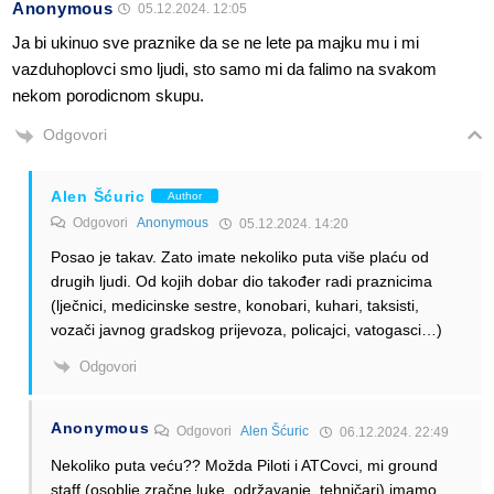
Anonymous
05.12.2024. 12:05
Ja bi ukinuo sve praznike da se ne lete pa majku mu i mi
vazduhoplovci smo ljudi, sto samo mi da falimo na svakom
nekom porodicnom skupu.
Odgovori
Alen Šćuric
Author
Odgovori
Anonymous
05.12.2024. 14:20
Posao je takav. Zato imate nekoliko puta više plaću od
drugih ljudi. Od kojih dobar dio također radi praznicima
(lječnici, medicinske sestre, konobari, kuhari, taksisti,
vozači javnog gradskog prijevoza, policajci, vatogasci…)
Odgovori
Anonymous
Odgovori
Alen Šćuric
06.12.2024. 22:49
Nekoliko puta veću?? Možda Piloti i ATCovci, mi ground
staff (osoblje zračne luke, održavanje, tehničari) imamo