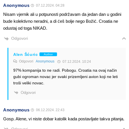
Anonymous
07.12.2024. 04:28
Nisam vjernik ali u potpunosti podržavam da jedan dan u godini
bude kolektivno neradni, a di ćeš bolje nego Božić. Croatia ne
odustaj od toga NIKAD.
Odgovori
Alen Šćuric
Author
Odgovori
Anonymous
07.12.2024. 10:24
97% kompanija to ne radi. Pobogu. Croatia na ovaj način
gubi ogroman novac jer svaki prizemljeni avion koji ne leti
troši veliki novac.
Odgovori
Anonymous
06.12.2024. 22:43
Gosp. Alene, vi niste dobar katolik kada postavljate takva pitanja.