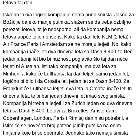
letova taj dan.
Iskreno takva logika kompanije nema puno smisla. Jasno za
Božić je daleko manje putnika, slažem se da treba ozbiljno
porezati letova, to je neosporno, ali da kompanija nema
letova uopće to je nonsens. Kako taj dan lete KLM (2 leta) i
Air France Paris i Amsterdam se ne moraju letjeti. No, kako
kompanija inače leti dva dnevna leta sa Dash 8-400 za Beč,
jedan jutarnji let bio bi nužnost, poglavito što taj dan neće
letjeti ni Austrian. Isti tako kompanija ima dva leta za
Minhen, a kako će Lufthansa taj dan letjeti samo jedan let,
logično bi bilo i da Croatia leti jedan let sa Dash 8-400. Za
Frankfurt će Lufthansa letjeti dva leta, a Croatia inače leti tri
dnevna leta, te bi bar jedan dnevni let imao svog smisla.
Kompanija bi trebala letjeti i za Zurich jedan od dva dnevna
leta sa Dash 8-400. Letovi za Bruxelles, Amsterdam,
Copenhagen, London, Paris i Rim taj dan nisu potrebni, a
istim će se povećati broj potencijalnih putnika na onim
linijama koje bi se operirale. Jednako tako nemaju smisla