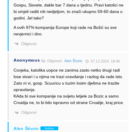
Gospu, Sisvete, dakle bar 7 dana u tjednu. Pravi katolici ne
bi smjeli raditi niti nedjeljom, to znači ukupno 59-60 dana u
godini. Jel tako?
A ovih 97% kompanija Europe koji rade na Božić su sve
nevjernici i dno.
Odgovori
Anonymous
Odgovori
Alen Šćuric
07.12.2024. 18:46
Covjeka, katolika uopce ne zanima zasto netko drugi radi
lose stvari i u njima ne trazi oravdanje i razlog da rade isto.
Zato ni vi, gosp. Scuuricu u tuzim losim djelima ne trazite
opravdanja.
KAda bi sve kompanije na svijetu letjele za Bozic a samo
Croatija ne, to bi bilo ispravno od strane Croatije, kraj price.
Odgovori
Alen Šćuric
Author