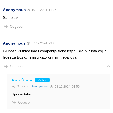
Anonymous
10.12.2024. 11:35
Samo tak
Odgovori
Anonymous
07.12.2024. 23:20
Glupost. Putnika ima i kompanija treba letjeti. Bilo bi pilota koji bi
letjeli za Božić. Ili nisu katolici ili im treba lova.
Odgovori
Alen Šćuric
Author
Odgovori
Anonymous
08.12.2024. 01:50
Upravo tako.
Odgovori