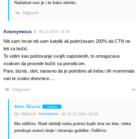
Nažalost ovo je i te kako istinito.
Odgovori
Anonymous
06.12.2024. 16:39
Niti sam hrvat niti sam katolik ali podrržavam 200% da CTN ne
leti za božić.
To vidim kao poštovanje svojih zaposlenih, to omogućava
svakom da provede božić sa porodicom.
Pare, biznis, obrt, naravno da je potrebno ali treba i tih momenata
van te svako dnevnice….
Odgovori
Alen Šćuric
Author
Odgovori
Anonymous
07.12.2024. 02:26
Ma odlično. Radi obitelji neka putnici kojih ima ne lete, neka
preskupi avioni stoje i stvaraju gubitke. Odlično.