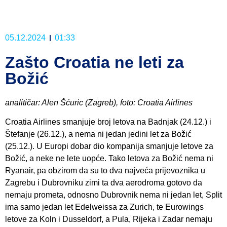
05.12.2024
01:33
Zašto Croatia ne leti za
Božić
analitičar: Alen Šćuric (Zagreb), foto: Croatia Airlines
Croatia Airlines smanjuje broj letova na Badnjak (24.12.) i
Štefanje (26.12.), a nema ni jedan jedini let za Božić
(25.12.). U Europi dobar dio kompanija smanjuje letove za
Božić, a neke ne lete uopće. Tako letova za Božić nema ni
Ryanair, pa obzirom da su to dva najveća prijevoznika u
Zagrebu i Dubrovniku zimi ta dva aerodroma gotovo da
nemaju prometa, odnosno Dubrovnik nema ni jedan let, Split
ima samo jedan let Edelweissa za Zurich, te Eurowings
letove za Koln i Dusseldorf, a Pula, Rijeka i Zadar nemaju