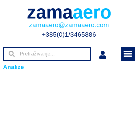
zama
aero
zamaaero@zamaaero.com
+385(0)1/3465886
Analize