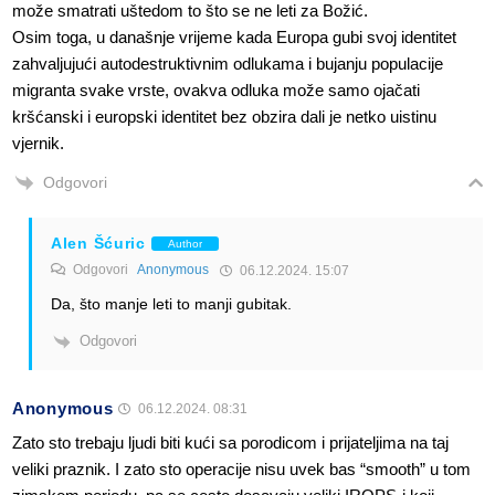
može smatrati uštedom to što se ne leti za Božić.
Osim toga, u današnje vrijeme kada Europa gubi svoj identitet
zahvaljujući autodestruktivnim odlukama i bujanju populacije
migranta svake vrste, ovakva odluka može samo ojačati
kršćanski i europski identitet bez obzira dali je netko uistinu
vjernik.
Odgovori
Alen Šćuric
Author
Odgovori
Anonymous
06.12.2024. 15:07
Da, što manje leti to manji gubitak.
Odgovori
Anonymous
06.12.2024. 08:31
Zato sto trebaju ljudi biti kući sa porodicom i prijateljima na taj
veliki praznik. I zato sto operacije nisu uvek bas “smooth” u tom