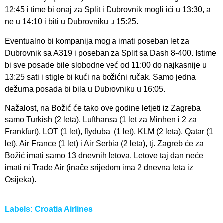
12:45 i time bi onaj za Split i Dubrovnik mogli ići u 13:30, a
ne u 14:10 i biti u Dubrovniku u 15:25.
Eventualno bi kompanija mogla imati poseban let za
Dubrovnik sa A319 i poseban za Split sa Dash 8-400. Istime
bi sve posade bile slobodne već od 11:00 do najkasnije u
13:25 sati i stigle bi kući na božićni ručak. Samo jedna
dežurna posada bi bila u Dubrovniku u 16:05.
Nažalost, na Božić će tako ove godine letjeti iz Zagreba
samo Turkish (2 leta), Lufthansa (1 let za Minhen i 2 za
Frankfurt), LOT (1 let), flydubai (1 let), KLM (2 leta), Qatar (1
let), Air France (1 let) i Air Serbia (2 leta), tj. Zagreb će za
Božić imati samo 13 dnevnih letova. Letove taj dan neće
imati ni Trade Air (inače srijedom ima 2 dnevna leta iz
Osijeka).
Labels:
Croatia Airlines