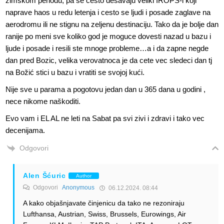
zimskom periodu, pa se cesto desavaju veliki IROPS-i koji
naprave haos u redu letenja i cesto se ljudi i posade zaglave na
aerodromu ili ne stignu na zeljenu destinaciju. Tako da je bolje dan
ranije po meni sve koliko god je moguce dovesti nazad u bazu i
ljude i posade i resili ste mnoge probleme…a i da zapne negde
dan pred Bozic, velika verovatnoca je da cete vec sledeci dan tj
na Božić stici u bazu i vratiti se svojoj kući.
Nije sve u parama a pogotovu jedan dan u 365 dana u godini ,
nece nikome naškoditi.
Evo vam i EL AL ne leti na Sabat pa svi zivi i zdravi i tako vec
decenijama.
Odgovori
Alen Šćuric
Author
Odgovori
Anonymous
06.12.2024. 08:44
A kako objašnjavate činjenicu da tako ne rezoniraju
Lufthansa, Austrian, Swiss, Brussels, Eurowings, Air