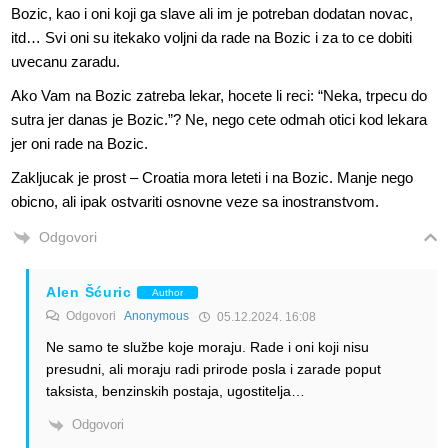
Bozic, kao i oni koji ga slave ali im je potreban dodatan novac,
itd… Svi oni su itekako voljni da rade na Bozic i za to ce dobiti
uvecanu zaradu.
Ako Vam na Bozic zatreba lekar, hocete li reci: “Neka, trpecu do
sutra jer danas je Bozic.”? Ne, nego cete odmah otici kod lekara
jer oni rade na Bozic.
Zakljucak je prost – Croatia mora leteti i na Bozic. Manje nego
obicno, ali ipak ostvariti osnovne veze sa inostranstvom.
Odgovori
Alen Šćuric
Author
Odgovori
Anonymous
05.12.2024. 16:08
Ne samo te službe koje moraju. Rade i oni koji nisu
presudni, ali moraju radi prirode posla i zarade poput
taksista, benzinskih postaja, ugostitelja…
Odgovori