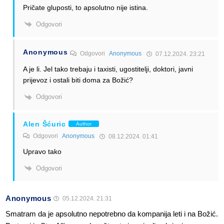
Pričate gluposti, to apsolutno nije istina.
Odgovori
Anonymous
Odgovori
Anonymous
07.12.2024. 23:21
A je li. Jel tako trebaju i taxisti, ugostitelji, doktori, javni
prijevoz i ostali biti doma za Božić?
Odgovori
Alen Šćuric
Author
Odgovori
Anonymous
08.12.2024. 01:41
Upravo tako
Odgovori
Anonymous
05.12.2024. 21:31
Smatram da je apsolutno nepotrebno da kompanija leti i na Božić.