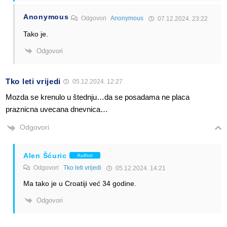
Anonymous
Odgovori
Anonymous
07.12.2024. 23:22
Tako je.
Odgovori
Tko leti vrijedi
05.12.2024. 12:27
Mozda se krenulo u štednju…da se posadama ne placa
praznicna uvecana dnevnica…
Odgovori
Alen Šćuric
Author
Odgovori
Tko leti vrijedi
05.12.2024. 14:21
Ma tako je u Croatiji već 34 godine.
Odgovori