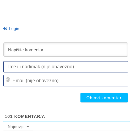
Login
I
ili
n
Em
(n
(n
ob
ob
101
KOMENTAR/A
Najnoviji