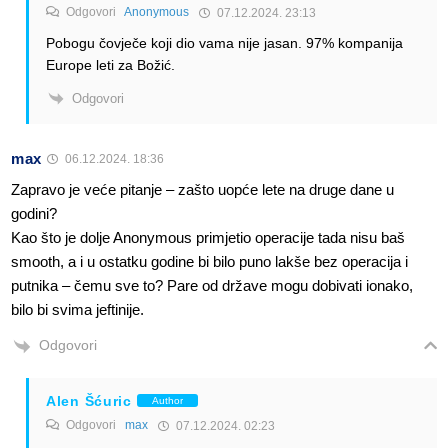
Odgovori
Anonymous
07.12.2024. 23:13
Pobogu čovječe koji dio vama nije jasan. 97% kompanija
Europe leti za Božić.
Odgovori
max
06.12.2024. 18:36
Zapravo je veće pitanje – zašto uopće lete na druge dane u
godini?
Kao što je dolje Anonymous primjetio operacije tada nisu baš
smooth, a i u ostatku godine bi bilo puno lakše bez operacija i
putnika – čemu sve to? Pare od države mogu dobivati ionako,
bilo bi svima jeftinije.
Odgovori
Alen Šćuric
Author
Odgovori
max
07.12.2024. 02:23