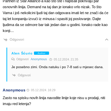
Partneri iz Star Alliance-a kao što ste i napisali pokrivaju par
osnovnih linija. Demand na taj dan je ionako vrlo nizak. To što
Vama i još nekolicini ljudi taj dan odgovara imati let ne znači da će
taj let konpaniju izvući iz minusa i spasiti joj poslovanje. Dajte
ljudima da se odmore bar tak jedan dan u godini. Ionako rade kao
konji…
Odgovori
Alen Šćuric
Author
Odgovori
Anonymous
05.12.2024. 21:35
Je posebno zimi. Onda natuku i po 7-8 sati u mjesec dana.
Odgovori
Anonymous
05.12.2024. 16:29
Zasto na spisku novih linija navodite linije koje nisu u prodaji, niti
imaju red letenja?