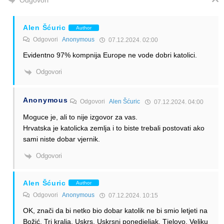
Odgovori
Alen Šćuric
Author
Odgovori
Anonymous
07.12.2024. 02:00
Evidentno 97% kompnija Europe ne vode dobri katolici.
Odgovori
Anonymous
Odgovori
Alen Šćuric
07.12.2024. 04:00
Moguce je, ali to nije izgovor za vas.
Hrvatska je katolicka zemlja i to biste trebali postovati ako
sami niste dobar vjernik.
Odgovori
Alen Šćuric
Author
Odgovori
Anonymous
07.12.2024. 10:15
OK, znači da bi netko bio dobar katolik ne bi smio letjeti na
Božić, Tri kralja, Uskrs, Uskrsni ponedjeljak, Tjelovo, Veliku