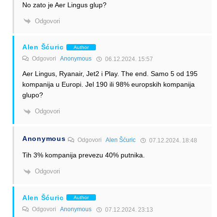
No zato je Aer Lingus glup?
Odgovori
Alen Šćuric
Author
Odgovori
Anonymous
06.12.2024. 15:57
Aer Lingus, Ryanair, Jet2 i Play. The end. Samo 5 od 195
kompanija u Europi. Jel 190 ili 98% europskih kompanija
glupo?
Odgovori
Anonymous
Odgovori
Alen Šćuric
07.12.2024. 18:48
Tih 3% kompanija prevezu 40% putnika.
Odgovori
Alen Šćuric
Author
Odgovori
Anonymous
07.12.2024. 23:13