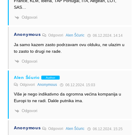
France, KLM, Iberia, TAP Portugal, ITA, Aegean, LOT,
SAS…
Odgovori
Anonymous
Odgovori
Alen Šćuric
06.12.2024. 14:14
Ja samo kazem zasto podrzavam ovu olduku, ne ulazim u
to zasto to drugi ne rade.
Odgovori
Alen Šćuric
Author
Odgovori
Anonymous
06.12.2024. 15:03
Više je nego indikativno da ogromna većina kompanija u
Europi to ne radi. Dakle putnika ima.
Odgovori
Anonymous
Odgovori
Alen Šćuric
06.12.2024. 15:25