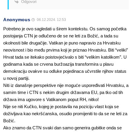
Odgovori
Anonymous
06.12.2024. 12:53
Potrebno je ovo sagledati u širem kontekstu. Os samog početka
postojanja CTN je odlučeno de se ne leti za Božić, a tada su
okolnosti bile drugačije. Vatikan je puno napravio za Hrvatsku
neovisnost i bio među prvima koji je priznao Hrvatsku. Biti “veliki”
Hrvat tada se itekako poistovjećivalo s biti “velikim katolikom”. U
godinama kada se crvena buržoazija transformira u plavu
demokraciju ovakve su odluke pojedinaca učvrstile njihov status
u novoj partiji.
Niti iz današnje perspektive nije moguće uspoređivati Hrvatsku, a
samim time i CTN s nekim drugim državama EU, pa tko od tih
država ima ugovore s Vatikanom poput RH, nitko!
Nije se niti Kučko, kojeg je postavila na poziciju vlast koja se
doživljava kao nekršćanska, osudio promijeniti to da se ne leti za
Božić.
Ako znamo da CTN svaki dan samo generira gubitke onda se