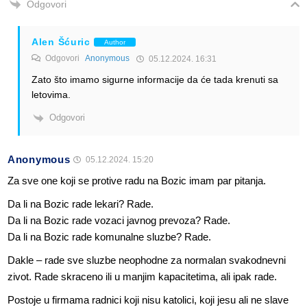
Odgovori
Alen Šćuric
Author
Odgovori
Anonymous
05.12.2024. 16:31
Zato što imamo sigurne informacije da će tada krenuti sa
letovima.
Odgovori
Anonymous
05.12.2024. 15:20
Za sve one koji se protive radu na Bozic imam par pitanja.
Da li na Bozic rade lekari? Rade.
Da li na Bozic rade vozaci javnog prevoza? Rade.
Da li na Bozic rade komunalne sluzbe? Rade.
Dakle – rade sve sluzbe neophodne za normalan svakodnevni
zivot. Rade skraceno ili u manjim kapacitetima, ali ipak rade.
Postoje u firmama radnici koji nisu katolici, koji jesu ali ne slave