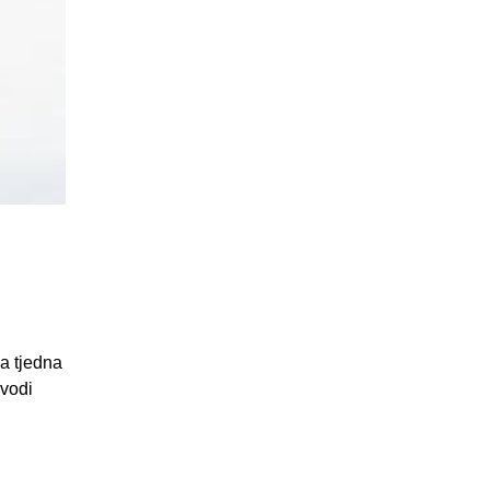
va tjedna
uvodi