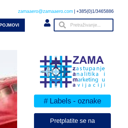
zamaaero@zamaaero.com
| +385(0)1/3465886
 POJMOVI
# Labels - oznake
Pretplatite se na