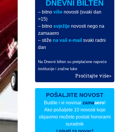
DNEVNI BILTEN
– bitno
više
novosti (svaki dan
>15)
– bitno
svježije
novosti nego na
zamaaero
– stiže
na vaš e-mail
svaki radni
dan
Na Dnevni bilten su pretplaćene najveće
institucije i zračne luke
Pročitajte više>
POŠALJITE NOVOST
Budite i vi novinar
zama
aero
!
Ako pošaljete 10 novosti koje
objavimo možete postati honorarni
suradnik
i pisati za novac!