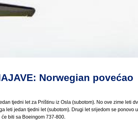
AJAVE: Norwegian povećao
an tjedni let za Prištinu iz Osla (subotom). No ove zime leti d
ga leti jedan tjedni let (subotom). Drugi let srijedom se ponovo 
vi će biti sa Boeingom 737-800.