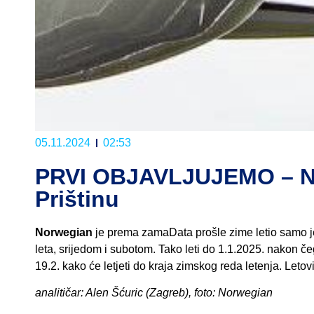
05.11.2024
02:53
PRVI OBJAVLJUJEMO – N
Prištinu
Norwegian
je prema zamaData prošle zime letio samo jed
leta, srijedom i subotom. Tako leti do 1.1.2025. nakon če
19.2. kako će letjeti do kraja zimskog reda letenja. Leto
analitičar: Alen Šćuric (Zagreb), foto: Norwegian