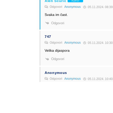
Alen Šćuric
Author
Odgovori
Anonymous
05.11.2024. 08:39
Svaka im čast.
Odgovori
747
Odgovori
Anonymous
05.11.2024. 10:30
Velika dijaspora
Odgovori
Anonymous
Odgovori
Anonymous
05.11.2024. 10:40
Vizna liberalizacija, značajno iseljavanje, 
Mislim da je to prilično jasno.
Odgovori