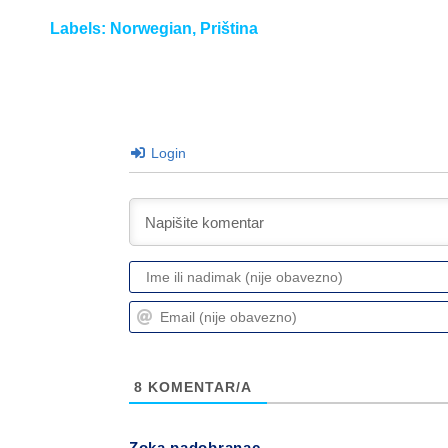
Labels:
Norwegian
,
Priština
Login
8
KOMENTAR/A
Zoka padobranac