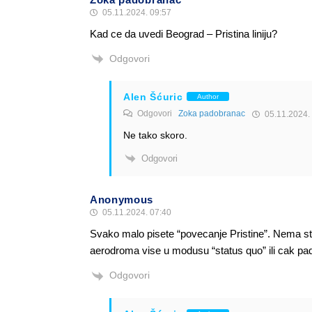
05.11.2024. 09:57
Kad ce da uvedi Beograd – Pristina liniju?
Odgovori
Alen Šćuric
Author
Odgovori
Zoka padobranac
05.11.2024.
Ne tako skoro.
Odgovori
Anonymous
05.11.2024. 07:40
Svako malo pisete “povecanje Pristine”. Nema sta,
aerodroma vise u modusu “status quo” ili cak pa
Odgovori