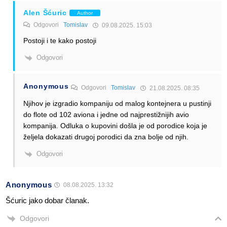
Alen Šćuric
Author
Odgovori
Tomislav
09.08.2025. 15:03
Postoji i te kako postoji
Odgovori
Anonymous
Odgovori
Tomislav
21.08.2025. 08:35
Njihov je izgradio kompaniju od malog kontejnera u pustinji
do flote od 102 aviona i jedne od najprestižnijih avio
kompanija. Odluka o kupovini došla je od porodice koja je
željela dokazati drugoj porodici da zna bolje od njih.
Odgovori
Anonymous
08.08.2025. 13:32
Šćuric jako dobar članak.
Odgovori