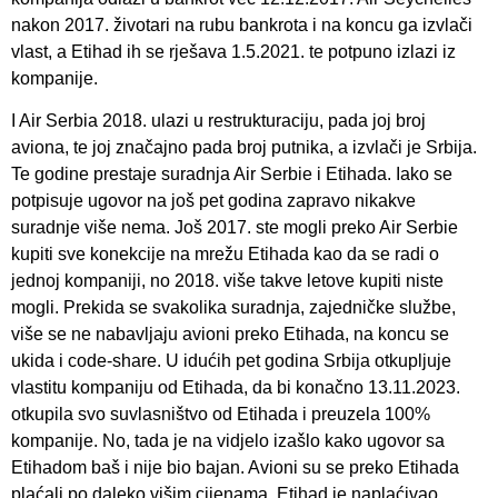
nakon 2017. životari na rubu bankrota i na koncu ga izvlači
vlast, a Etihad ih se rješava 1.5.2021. te potpuno izlazi iz
kompanije.
I Air Serbia 2018. ulazi u restrukturaciju, pada joj broj
aviona, te joj značajno pada broj putnika, a izvlači je Srbija.
Te godine prestaje suradnja Air Serbie i Etihada. Iako se
potpisuje ugovor na još pet godina zapravo nikakve
suradnje više nema. Još 2017. ste mogli preko Air Serbie
kupiti sve konekcije na mrežu Etihada kao da se radi o
jednoj kompaniji, no 2018. više takve letove kupiti niste
mogli. Prekida se svakolika suradnja, zajedničke službe,
više se ne nabavljaju avioni preko Etihada, na koncu se
ukida i code-share. U idućih pet godina Srbija otkupljuje
vlastitu kompaniju od Etihada, da bi konačno 13.11.2023.
otkupila svo suvlasništvo od Etihada i preuzela 100%
kompanije. No, tada je na vidjelo izašlo kako ugovor sa
Etihadom baš i nije bio bajan. Avioni su se preko Etihada
plaćali po daleko višim cijenama, Etihad je naplaćivao