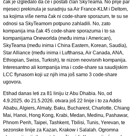
čak je izgledalo da će i postati član SkyTeama. No prije par
mjeseci prekinula je suradnju sa Air France-KLM i Deltom,
sa kojima više nema čak ni code-share sporazum, te su se
odnosi sa SkyTeamom potpuno zahladili. No, zato
kompanija ima čak 45 code-share sporazuma i to sa
kompanijama Oneworlda (među inima i American),
SkyTeama (među inima i China Eastern, Korean, Saudia),
Star Alliance (među inima i Lufthansa, Air Canada, ANA,
Ethiopian, Swiss, Turkish), te nizom neovisnih kompanija.
Interesantno ali kompanija ima i code-share sa saudijskim
LCC flynasom koji uz njih ima još samo 3 code-share
ugovora.
Etihad danas leti za 81 liniju iz Abu Dhabia. No, od
4.9.2025. do 21.5.2026. otvara još 22 linije i to za Addis
Ababu, Algiers, Almaty, Baku, Bucharest, Charlotte, Chiang
Mai, Hanoi, Hong Kong, Krabi, Medan, Medinu, Pashawar,
Phnom Penh, Taipei, Tashkent, Tbilisi, Tunis, Yerevan, te
sezonske linije za Kazan, Krakow i Salalah. Ogromna