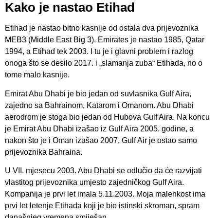
Kako je nastao Etihad
Etihad je nastao bitno kasnije od ostala dva prijevoznika
MEB3 (Middle East Big 3). Emirates je nastao 1985, Qatar
1994, a Etihad tek 2003. I tu je i glavni problem i razlog
onoga što se desilo 2017. i „slamanja zuba“ Etihada, no o
tome malo kasnije.
Emirat Abu Dhabi je bio jedan od suvlasnika Gulf Aira,
zajedno sa Bahrainom, Katarom i Omanom. Abu Dhabi
aerodrom je stoga bio jedan od Hubova Gulf Aira. Na koncu
je Emirat Abu Dhabi izašao iz Gulf Aira 2005. godine, a
nakon što je i Oman izašao 2007, Gulf Air je ostao samo
prijevoznika Bahraina.
U VII. mjesecu 2003. Abu Dhabi se odlučio da će razvijati
vlastitog prijevoznika umjesto zajedničkog Gulf Aira.
Kompanija je prvi let imala 5.11.2003. Moja malenkost ima
prvi let letenje Etihada koji je bio istinski skroman, spram
današnjeg vremena smiješan.