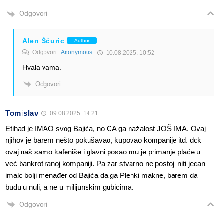
Odgovori
Alen Šćuric
Author
Odgovori
Anonymous
10.08.2025. 10:52
Hvala vama.
Odgovori
Tomislav
09.08.2025. 14:21
Etihad je IMAO svog Bajića, no CA ga nažalost JOŠ IMA. Ovaj
njihov je barem nešto pokušavao, kupovao kompanije itd. dok
ovaj naš samo kafeniše i glavni posao mu je primanje plaće u
već bankrotiranoj kompaniji. Pa zar stvarno ne postoji niti jedan
imalo bolji menađer od Bajića da ga Plenki makne, barem da
budu u nuli, a ne u milijunskim gubicima.
Odgovori