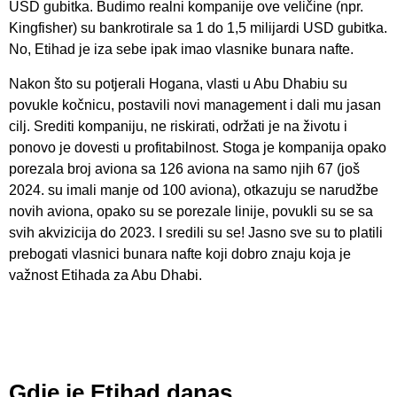
USD gubitka. Budimo realni kompanije ove veličine (npr.
Kingfisher) su bankrotirale sa 1 do 1,5 milijardi USD gubitka.
No, Etihad je iza sebe ipak imao vlasnike bunara nafte.
Nakon što su potjerali Hogana, vlasti u Abu Dhabiu su
povukle kočnicu, postavili novi management i dali mu jasan
cilj. Srediti kompaniju, ne riskirati, održati je na životu i
ponovo je dovesti u profitabilnost. Stoga je kompanija opako
porezala broj aviona sa 126 aviona na samo njih 67 (još
2024. su imali manje od 100 aviona), otkazuju se narudžbe
novih aviona, opako su se porezale linije, povukli su se sa
svih akvizicija do 2023. I sredili su se! Jasno sve su to platili
prebogati vlasnici bunara nafte koji dobro znaju koja je
važnost Etihada za Abu Dhabi.
Gdje je Etihad danas