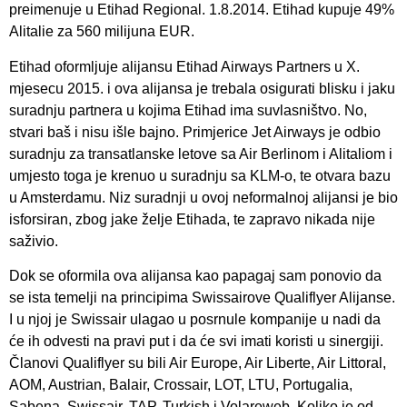
preimenuje u Etihad Regional. 1.8.2014. Etihad kupuje 49%
Alitalie za 560 milijuna EUR.
Etihad oformljuje alijansu Etihad Airways Partners u X.
mjesecu 2015. i ova alijansa je trebala osigurati blisku i jaku
suradnju partnera u kojima Etihad ima suvlasništvo. No,
stvari baš i nisu išle bajno. Primjerice Jet Airways je odbio
suradnju za transatlanske letove sa Air Berlinom i Alitaliom i
umjesto toga je krenuo u suradnju sa KLM-o, te otvara bazu
u Amsterdamu. Niz suradnji u ovoj neformalnoj alijansi je bio
isforsiran, zbog jake želje Etihada, te zapravo nikada nije
saživio.
Dok se oformila ova alijansa kao papagaj sam ponovio da
se ista temelji na principima Swissairove Qualiflyer Alijanse.
I u njoj je Swissair ulagao u posrnule kompanije u nadi da
će ih odvesti na pravi put i da će svi imati koristi u sinergiji.
Članovi Qualiflyer su bili Air Europe, Air Liberte, Air Littoral,
AOM, Austrian, Balair, Crossair, LOT, LTU, Portugalia,
Sabena, Swissair, TAP, Turkish i Volareweb. Koliko je od