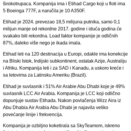
širokotrupaca. Kompanija ima i Etihad Cargo koji u floti ima
5 Boeinga 777F, a naručila je 10 A350F.
Etihad je 2024. prevezao 18,5 milijuna putnika, samo 0,1
milijun manje od rekordne 2017. godine i iduća godina će
svakako biti rekordna. Load faktor kompanije je odličnih
87%, daleko više nego je ikada imala.
Etihad leti na 120 destinacija u Europi, odakle ima konekcije
na Bliski Istok, Indijski subkontinent, ostatak Azije, Australiju
i Afriku. Kompanija leti i za SAD i Kanadu, a uskoro kreće i
sa letovima za Latinsku Ameriku (Brazil).
Etihad je suvlasnik i 51% Air Arabie Abu Dhabi koje je 49%
suvlasnik LCC Air Arabia. Kompanija je LCC koji odlično
dopunjuje sustav Etihada. Nakon povlačenja Wizz Aira iz
Abu Dhabia Air Arabia Abu Dhabi je najavila veliko
povećanje linije i frekvencija.
Kompanija je ozbiljno koketirala sa SkyTeamom, iskreno