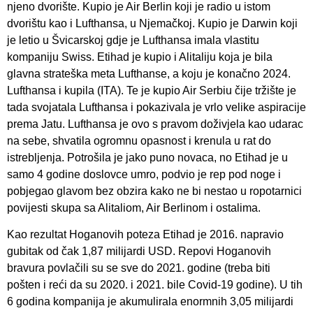
njeno dvorište. Kupio je Air Berlin koji je radio u istom
dvorištu kao i Lufthansa, u Njemačkoj. Kupio je Darwin koji
je letio u Švicarskoj gdje je Lufthansa imala vlastitu
kompaniju Swiss. Etihad je kupio i Alitaliju koja je bila
glavna strateška meta Lufthanse, a koju je konačno 2024.
Lufthansa i kupila (ITA). Te je kupio Air Serbiu čije tržište je
tada svojatala Lufthansa i pokazivala je vrlo velike aspiracije
prema Jatu. Lufthansa je ovo s pravom doživjela kao udarac
na sebe, shvatila ogromnu opasnost i krenula u rat do
istrebljenja. Potrošila je jako puno novaca, no Etihad je u
samo 4 godine doslovce umro, podvio je rep pod noge i
pobjegao glavom bez obzira kako ne bi nestao u ropotarnici
povijesti skupa sa Alitaliom, Air Berlinom i ostalima.
Kao rezultat Hoganovih poteza Etihad je 2016. napravio
gubitak od čak 1,87 milijardi USD. Repovi Hoganovih
bravura povlačili su se sve do 2021. godine (treba biti
pošten i reći da su 2020. i 2021. bile Covid-19 godine). U tih
6 godina kompanija je akumulirala enormnih 3,05 milijardi