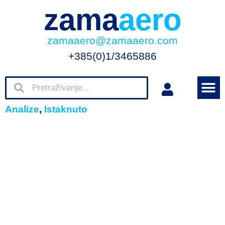
zama
aero
zamaaero@zamaaero.com
+385(0)1/3465886
Analize
,
Istaknuto