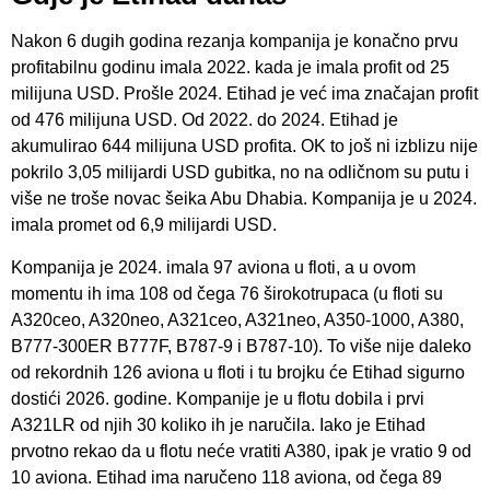
Nakon 6 dugih godina rezanja kompanija je konačno prvu
profitabilnu godinu imala 2022. kada je imala profit od 25
milijuna USD. Prošle 2024. Etihad je već ima značajan profit
od 476 milijuna USD. Od 2022. do 2024. Etihad je
akumulirao 644 milijuna USD profita. OK to još ni izblizu nije
pokrilo 3,05 milijardi USD gubitka, no na odličnom su putu i
više ne troše novac šeika Abu Dhabia. Kompanija je u 2024.
imala promet od 6,9 milijardi USD.
Kompanija je 2024. imala 97 aviona u floti, a u ovom
momentu ih ima 108 od čega 76 širokotrupaca (u floti su
A320ceo, A320neo, A321ceo, A321neo, A350-1000, A380,
B777-300ER B777F, B787-9 i B787-10). To više nije daleko
od rekordnih 126 aviona u floti i tu brojku će Etihad sigurno
dostići 2026. godine. Kompanije je u flotu dobila i prvi
A321LR od njih 30 koliko ih je naručila. Iako je Etihad
prvotno rekao da u flotu neće vratiti A380, ipak je vratio 9 od
10 aviona. Etihad ima naručeno 118 aviona, od čega 89