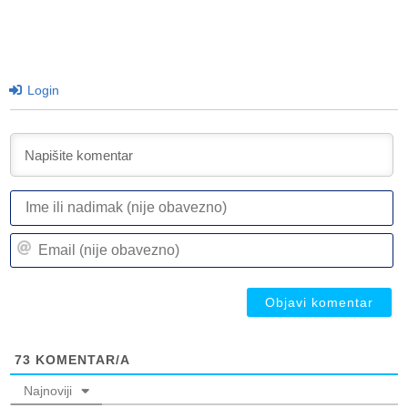
Login
I
ili
n
Em
(n
(n
ob
ob
73
KOMENTAR/A
Najnoviji