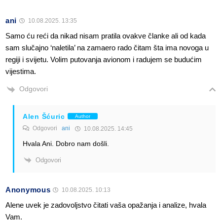
ani
10.08.2025. 13:35
Samo ću reći da nikad nisam pratila ovakve članke ali od kada
sam slučajno ‘naletila’ na zamaero rado čitam šta ima novoga u
regiji i svijetu. Volim putovanja avionom i radujem se budućim
vijestima.
Odgovori
Alen Šćuric
Author
Odgovori
ani
10.08.2025. 14:45
Hvala Ani. Dobro nam došli.
Odgovori
Anonymous
10.08.2025. 10:13
Alene uvek je zadovoljstvo čitati vaša opažanja i analize, hvala
Vam.