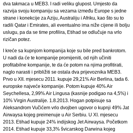
dva takmaca u MEB3. I radi veliku glupost. Umjesto da
razvija svoju kompaniju sa vezama između Europe s jedne
strane i konekcije za Aziju, Australiju i Afriku, kao što su to
radili Qatar i Emirates, ali eventualno ima niže cijene ili bolju
uslugu, pa da se time profilira, Etihad se odlučuje na vrlo
rizičan potez.
I kreće sa kupnjom kompanija koje su bile pred bankrotom.
U nadi da će te kompanije promijeniti, od njih učiniti
profitabilne kompanije, te da će potom na njima profitirati,
naglo narasti i približiti se ostala dva prijevoznika MEB3.
Prvo u XII. mjesecu 2011. kupuje 29,21% Air Berlina, tada 6.
europske najveće kompanije. Potom kupuje 40% Air
Seychellesa, 2,99% Air Lingusa (kasnije podigao na 4,5%) i
10% Virgin Australije. 1.8.2013. Hogan potpisuje sa
Aleksandrom Vučićem vrlo dvojben ugovor o kupnji 49% Jat
Airwaysa kojeg preimenuje u Air Serbiu. U XI. mjesecu
2013. Etihad kupuje 24% indijskog Jet Airwaysa. Početkom
2014. Etihad kupuje 33,3% švicarskog Darwina kojeg