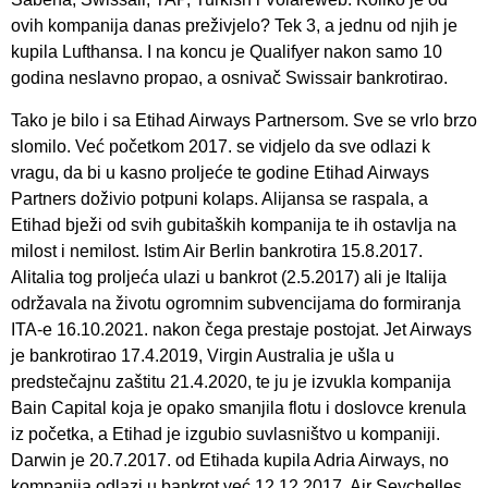
ovih kompanija danas preživjelo? Tek 3, a jednu od njih je
kupila Lufthansa. I na koncu je Qualifyer nakon samo 10
godina neslavno propao, a osnivač Swissair bankrotirao.
Tako je bilo i sa Etihad Airways Partnersom. Sve se vrlo brzo
slomilo. Već početkom 2017. se vidjelo da sve odlazi k
vragu, da bi u kasno proljeće te godine Etihad Airways
Partners doživio potpuni kolaps. Alijansa se raspala, a
Etihad bježi od svih gubitaških kompanija te ih ostavlja na
milost i nemilost. Istim Air Berlin bankrotira 15.8.2017.
Alitalia tog proljeća ulazi u bankrot (2.5.2017) ali je Italija
održavala na životu ogromnim subvencijama do formiranja
ITA-e 16.10.2021. nakon čega prestaje postojat. Jet Airways
je bankrotirao 17.4.2019, Virgin Australia je ušla u
predstečajnu zaštitu 21.4.2020, te ju je izvukla kompanija
Bain Capital koja je opako smanjila flotu i doslovce krenula
iz početka, a Etihad je izgubio suvlasništvo u kompaniji.
Darwin je 20.7.2017. od Etihada kupila Adria Airways, no
kompanija odlazi u bankrot već 12.12.2017. Air Seychelles