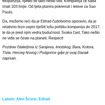
ekspanzija, rijetko se tako nešto vidi. Kompanija će sada
imati 103 linije. Od ljeta planira pokrenuti i letove za Sao
Paulo.
Da, možemo reći da je Etihad čudotvorno oporavio, da je
relativno brzo uspio riješiti lošu politiku kompanija do 2017,
te da je pred njim vedra budućnost. Svaka čast. Tako nešto
ne viđa se često na planeti. Respect!
Pozdrav čitateljima iz Sarajeva, Imotskog, Bara, Kotora,
Tivta, Herceg Novog i Podgorice gdje je ovaj članak
napisan.
Labels:
Alen Šćuric
,
Etihad