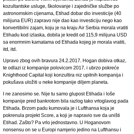
kozultantske usluge, školovanje i zajedničke službe po
astronomskim cijenama, Etihad dobar dio investicije (40
milijuna EUR) zapravo nije dao kao investiciju nego kao
konvertibilni zajam, koju je na kraju Air Serbia morala vratiti
Etihadu kod izlaska, dobila je kredit od 115,9 milijuna USD
sa enormnim kamatama od Etihada kojeg je morala vratiti,
itd, itd.
Upravo zbog ovih bravura 24.2.2017. Hogan dobiva otkaz,
te odlazi iz kompanije polovicom 2017. i ubrzo pokreće
Knighthood Capital koji konzultira niz upitnih kompanija i
pokušava uložiti u neke kompanije diljem planeta.
I ne zanosimo se. Nije tu samo glupost Etihada i loše
kompanije pred bankrotom bila razlog tako vrtoglavog pada
Etihada. Brzom padu kumovala je i Lufthansa koja je
pokrenula projekt Score, a koji je napravio sve da uništi
Etihad. Zašto? Pa vrlo jednostavno. U Hoganovom
nonsensu on se u Europi namjerio jedino na Lufthansu i