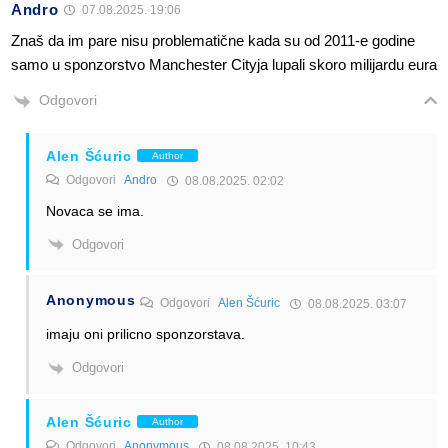
Andro
07.08.2025. 19:06
Znaš da im pare nisu problematične kada su od 2011-e godine
samo u sponzorstvo Manchester Cityja lupali skoro milijardu eura
Odgovori
Alen Šćuric
Author
Odgovori
Andro
08.08.2025. 02:02
Novaca se ima.
Odgovori
Anonymous
Odgovori
Alen Šćuric
08.08.2025. 03:07
imaju oni prilicno sponzorstava.
Odgovori
Alen Šćuric
Author
Odgovori
Anonymous
08.08.2025. 10:43