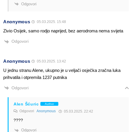
Odgovori
Anonymous
05.03.2025. 15:48
Zivio Osijek, samo rodjo naprijed, bez aerodroma nema svijeta
Odgovori
Anonymous
05.03.2025. 13:42
U jednu stranu Alene, ukupno je u veljači osječka zračna luka
prihvatila i otpremila 1237 putnika
Odgovori
Alen Šćuric
Author
Odgovori
Anonymous
05.03.2025. 22:42
????
Odgovori