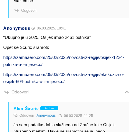
Slažem se.
Odgovori
Anonymous
06.03.2025. 10:41
“Ukupno je u 2025. Osijek imao 2461 putnika”
Opet se Ščuric sramoti:
https://zamaaero.com/25/02/2025/novosti-iz-regije/osijek-1224-
putnika-u-i-mjesecu/
https://zamaaero.com/05/03/2025/novosti-iz-regije/ekskuzivno-
osijek-604-putnika-u-ii-mjesecu/
Odgovori
Alen Šćuric
Author
Odgovori
Anonymous
06.03.2025. 11:25
Ja sam podatke dobio službeno od Zračne luke Osijek.
Službeno mailom. Dakle ne sramotim se ja, nego