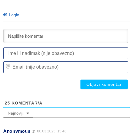
Login
I
ili
n
Em
(n
(n
ob
ob
25
KOMENTAR/A
Najnoviji
Anonymous
06.03.2025. 15:46