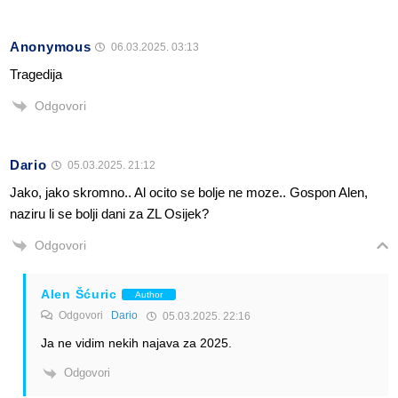
Anonymous
06.03.2025. 03:13
Tragedija
Odgovori
Dario
05.03.2025. 21:12
Jako, jako skromno.. Al ocito se bolje ne moze.. Gospon Alen,
naziru li se bolji dani za ZL Osijek?
Odgovori
Alen Šćuric
Author
Odgovori
Dario
05.03.2025. 22:16
Ja ne vidim nekih najava za 2025.
Odgovori