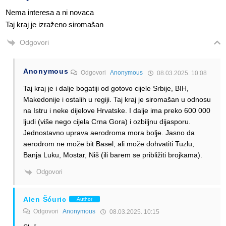
Nema interesa a ni novaca
Taj kraj je izraženo siromašan
Odgovori
Anonymous
Odgovori
Anonymous
08.03.2025. 10:08
Taj kraj je i dalje bogatiji od gotovo cijele Srbije, BIH,
Makedonije i ostalih u regiji. Taj kraj je siromašan u odnosu
na Istru i neke dijelove Hrvatske. I dalje ima preko 600 000
ljudi (više nego cijela Crna Gora) i ozbiljnu dijasporu.
Jednostavno uprava aerodroma mora bolje. Jasno da
aerodrom ne može bit Basel, ali može dohvatiti Tuzlu,
Banja Luku, Mostar, Niš (ili barem se približiti brojkama).
Odgovori
Alen Šćuric
Author
Odgovori
Anonymous
08.03.2025. 10:15