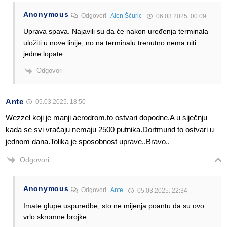
Anonymous
Odgovori
Alen Šćuric
06.03.2025. 00:09
Uprava spava. Najavili su da će nakon uređenja terminala
uložiti u nove linije, no na terminalu trenutno nema niti
jedne lopate.
Odgovori
Ante
05.03.2025. 18:50
Wezzel koji je manji aerodrom,to ostvari dopodne.A u siječnju
kada se svi vračaju nemaju 2500 putnika.Dortmund to ostvari u
jednom dana.Tolika je sposobnost uprave..Bravo..
Odgovori
Anonymous
Odgovori
Ante
05.03.2025. 22:34
Imate glupe uspuredbe, sto ne mijenja poantu da su ovo
vrlo skromne brojke