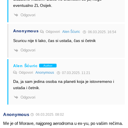
eventualno ZL Osijek.
Odgovori
Anonymous
Odgovori
Alen Šćuric
06.03.2025. 16:54
Scuricu nije ti lako, čas si ustaša, čas si četnik
Odgovori
Alen Šćuric
Author
Odgovori
Anonymous
07.03.2025. 11:21
Da, ja sam jedina osoba na planeti koja je istovremeno i
ustaša i četnik.
Odgovori
Anonymous
06.03.2025. 08:02
Me je of Morave, najgoreg aerodroma u ex-yu, po vašim rečima.