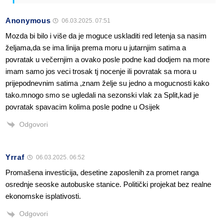
Anonymous
06.03.2025. 07:51
Mozda bi bilo i više da je moguce uskladiti red letenja sa nasim
željama,da se ima linija prema moru u jutarnjim satima a
povratak u večernjim a ovako posle podne kad dodjem na more
imam samo jos veci trosak tj nocenje ili povratak sa mora u
prijepodnevnim satima ,znam želje su jedno a mogucnosti kako
tako.mnogo smo se ugledali na sezonski vlak za Split,kad je
povratak spavacim kolima posle podne u Osijek
Odgovori
Yrraf
06.03.2025. 06:52
Promašena investicija, desetine zaposlenih za promet ranga
osrednje seoske autobuske stanice. Politički projekat bez realne
ekonomske isplativosti.
Odgovori