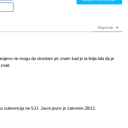
nadimak
Email
(nije
(nije
obavezno)
obavezno)
Najnoviji
arajevo ne mogu da skontam jer znam kad je ta linija bila da je
 znati
 subvencija na SJJ. Javni poziv je zatvoren 28/12.