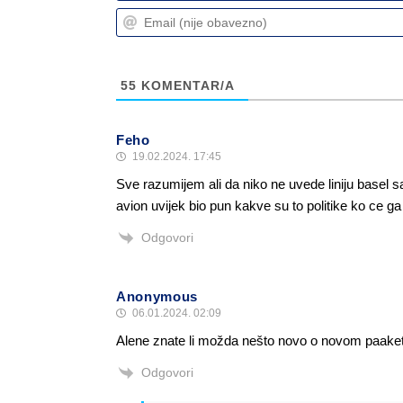
55
KOMENTAR/A
Feho
19.02.2024. 17:45
Sve razumijem ali da niko ne uvede liniju basel s
avion uvijek bio pun kakve su to politike ko ce ga
Odgovori
Anonymous
06.01.2024. 02:09
Alene znate li možda nešto novo o novom paaketu
Odgovori