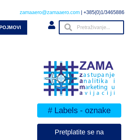
zamaaero@zamaaero.com
| +385(0)1/3465886
 POJMOVI
# Labels - oznake
Pretplatite se na