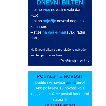
DNEVNI BILTEN
– bitno
više
novosti (svaki dan
>15)
– bitno
svježije
novosti nego na
zamaaero
– stiže
na vaš e-mail
svaki radni
dan
Na Dnevni bilten su pretplaćene najveće
institucije i zračne luke
Pročitajte više>
POŠALJITE NOVOST
Budite i vi novinar
zama
aero
!
Ako pošaljete 10 novosti koje
objavimo možete postati honorarni
suradnik
i pisati za novac!