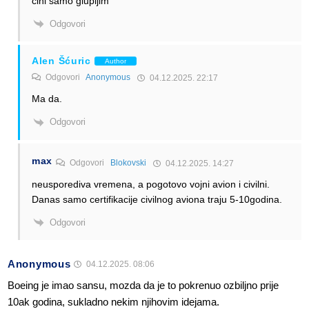
čini samo glupljim
Odgovori
Alen Šćuric
Author
Odgovori
Anonymous
04.12.2025. 22:17
Ma da.
Odgovori
max
Odgovori
Blokovski
04.12.2025. 14:27
neusporediva vremena, a pogotovo vojni avion i civilni.
Danas samo certifikacije civilnog aviona traju 5-10godina.
Odgovori
Anonymous
04.12.2025. 08:06
Boeing je imao sansu, mozda da je to pokrenuo ozbiljno prije
10ak godina, sukladno nekim njihovim idejama.