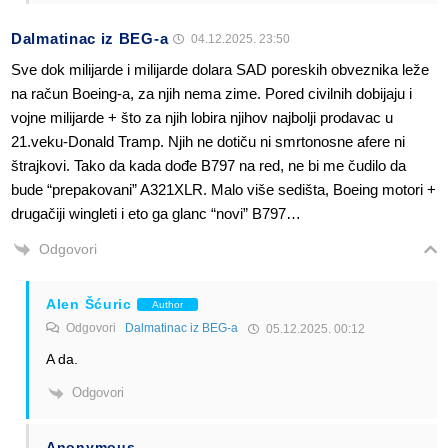
Dalmatinac iz BEG-a
04.12.2025. 23:50
Sve dok milijarde i milijarde dolara SAD poreskih obveznika leže
na račun Boeing-a, za njih nema zime. Pored civilnih dobijaju i
vojne milijarde + što za njih lobira njihov najbolji prodavac u
21.veku-Donald Tramp. Njih ne dotiču ni smrtonosne afere ni
štrajkovi. Tako da kada dođe B797 na red, ne bi me čudilo da
bude “prepakovani” A321XLR. Malo više sedišta, Boeing motori +
drugačiji wingleti i eto ga glanc “novi” B797…
Odgovori
Alen Šćuric
Author
Odgovori
Dalmatinac iz BEG-a
05.12.2025. 00:12
A da.
Odgovori
Anonymous