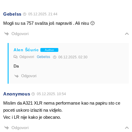
Gebelss
05.12.2025. 21:44
Mogli su sa 757 svašta još napraviti . Ali nisu 🙁
Odgovori
Alen Šćuric
Author
Odgovori
Gebelss
06.12.2025. 02:30
Da
Odgovori
Anonymous
05.12.2025. 10:54
Mislim da A321 XLR nema performanse kao na papiru sto ce
poceti uskoro izlaziti na vidjelo.
Vec i LR nije kako je obecano.
Odgovori