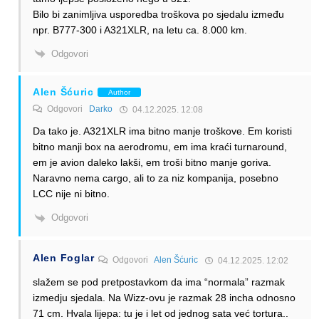
Bilo bi zanimljiva usporedba troškova po sjedalu između
npr. B777-300 i A321XLR, na letu ca. 8.000 km.
Odgovori
Alen Šćuric
Author
Odgovori
Darko
04.12.2025. 12:08
Da tako je. A321XLR ima bitno manje troškove. Em koristi
bitno manji box na aerodromu, em ima kraći turnaround,
em je avion daleko lakši, em troši bitno manje goriva.
Naravno nema cargo, ali to za niz kompanija, posebno
LCC nije ni bitno.
Odgovori
Alen Foglar
Odgovori
Alen Šćuric
04.12.2025. 12:02
slažem se pod pretpostavkom da ima “normala” razmak
izmedju sjedala. Na Wizz-ovu je razmak 28 incha odnosno
71 cm. Hvala lijepa: tu je i let od jednog sata već tortura..