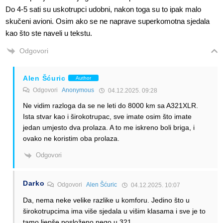
Do 4-5 sati su uskotrupci udobni, nakon toga su to ipak malo
skučeni avioni. Osim ako se ne naprave superkomotna sjedala
kao što ste naveli u tekstu.
Odgovori
Alen Šćuric
Author
Odgovori
Anonymous
04.12.2025. 09:28
Ne vidim razloga da se ne leti do 8000 km sa A321XLR.
Ista stvar kao i širokotrupac, sve imate osim što imate
jedan umjesto dva prolaza. A to me iskreno boli briga, i
ovako ne koristim oba prolaza.
Odgovori
Darko
Odgovori
Alen Šćuric
04.12.2025. 10:07
Da, nema neke velike razlike u komforu. Jedino što u
širokotrupcima ima više sjedala u višim klasama i sve je to
tamo ljepše posloženo nego u 321.