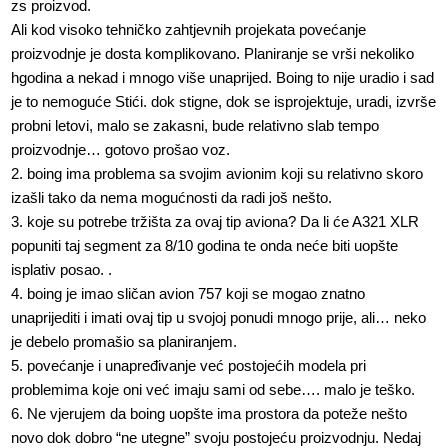
zs proizvod.
Ali kod visoko tehničko zahtjevnih projekata povećanje
proizvodnje je dosta komplikovano. Planiranje se vrši nekoliko
hgodina a nekad i mnogo više unaprijed. Boing to nije uradio i sad
je to nemoguće Stići. dok stigne, dok se isprojektuje, uradi, izvrše
probni letovi, malo se zakasni, bude relativno slab tempo
proizvodnje… gotovo prošao voz.
2. boing ima problema sa svojim avionim koji su relativno skoro
izašli tako da nema mogućnosti da radi još nešto.
3. koje su potrebe tržišta za ovaj tip aviona? Da li će A321 XLR
popuniti taj segment za 8/10 godina te onda neće biti uopšte
isplativ posao. .
4. boing je imao sličan avion 757 koji se mogao znatno
unaprijediti i imati ovaj tip u svojoj ponudi mnogo prije, ali… neko
je debelo promašio sa planiranjem.
5. povećanje i unapređivanje već postojećih modela pri
problemima koje oni već imaju sami od sebe…. malo je teško.
6. Ne vjerujem da boing uopšte ima prostora da poteže nešto
novo dok dobro “ne utegne” svoju postojeću proizvodnju. Nedaj