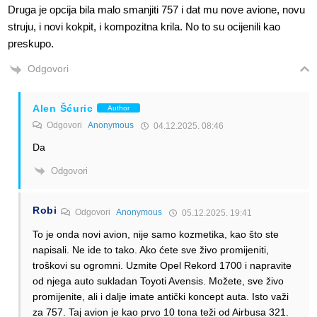
Druga je opcija bila malo smanjiti 757 i dat mu nove avione, novu
struju, i novi kokpit, i kompozitna krila. No to su ocijenili kao
preskupo.
Odgovori
Alen Šćuric
Author
Odgovori
Anonymous
04.12.2025. 08:46
Da
Odgovori
Robi
Odgovori
Anonymous
05.12.2025. 19:41
To je onda novi avion, nije samo kozmetika, kao što ste
napisali. Ne ide to tako. Ako ćete sve živo promijeniti,
troškovi su ogromni. Uzmite Opel Rekord 1700 i napravite
od njega auto sukladan Toyoti Avensis. Možete, sve živo
promijenite, ali i dalje imate antički koncept auta. Isto važi
za 757. Taj avion je kao prvo 10 tona teži od Airbusa 321.