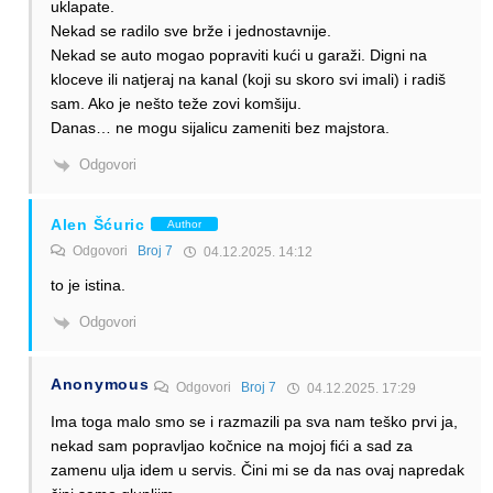
uklapate.
Nekad se radilo sve brže i jednostavnije.
Nekad se auto mogao popraviti kući u garaži. Digni na
kloceve ili natjeraj na kanal (koji su skoro svi imali) i radiš
sam. Ako je nešto teže zovi komšiju.
Danas… ne mogu sijalicu zameniti bez majstora.
Odgovori
Alen Šćuric
Author
Odgovori
Broj 7
04.12.2025. 14:12
to je istina.
Odgovori
Anonymous
Odgovori
Broj 7
04.12.2025. 17:29
Ima toga malo smo se i razmazili pa sva nam teško prvi ja,
nekad sam popravljao kočnice na mojoj fići a sad za
zamenu ulja idem u servis. Čini mi se da nas ovaj napredak