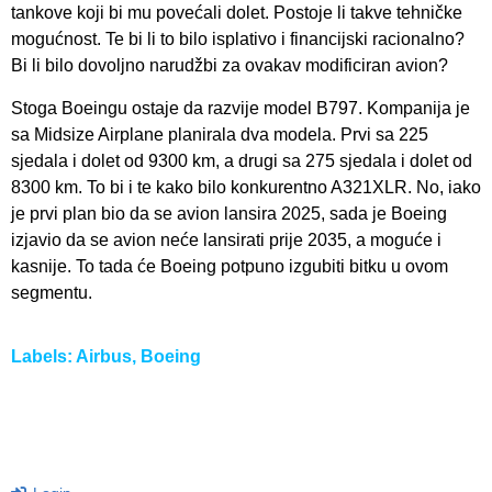
tankove koji bi mu povećali dolet. Postoje li takve tehničke
mogućnost. Te bi li to bilo isplativo i financijski racionalno?
Bi li bilo dovoljno narudžbi za ovakav modificiran avion?
Stoga Boeingu ostaje da razvije model B797. Kompanija je
sa Midsize Airplane planirala dva modela. Prvi sa 225
sjedala i dolet od 9300 km, a drugi sa 275 sjedala i dolet od
8300 km. To bi i te kako bilo konkurentno A321XLR. No, iako
je prvi plan bio da se avion lansira 2025, sada je Boeing
izjavio da se avion neće lansirati prije 2035, a moguće i
kasnije. To tada će Boeing potpuno izgubiti bitku u ovom
segmentu.
Labels:
Airbus
,
Boeing