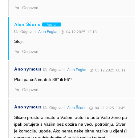
Odgovori
Alen Šćuric
Author
Odgovori
Alen Foglar
04.12.2025. 12:18
Stoji.
Odgovori
Anonymous
Odgovori
Alen Foglar
05.12.2025. 00:11
Plati pa ćeš imati ili 38″ ili 56″!
Odgovori
Anonymous
Odgovori
Alen Šćuric
04.12.2025. 13:45
Slično prostora imate u Vašem autu i u autu Vaše žene pa
ipak putujete s Vašim bez obzira na veću potrošnju. Stvar
je komocije, ugode. Ako nema neke bitne razlike u cijeni (i
naravno u predsjedanjima) uvijek radije izabrat