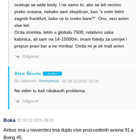
ocekuje se wide body. I ne samo to, ako se leti recimo
preko oceana, nekako sam skeptican, kao “s ovim letim
zagreb frankfurt, kako ce to oreko bare?”. Ono, veci avion
vise leti.
Ocita iznimka, letim u globalu 7500, relativno uska
kabinica, ali sam na 14-15000m, imam fotelju za umrijet i
prepun pravi bar a ne minibar. Onda mi je ok mali avion.
Odgovori
Alen Šćuric
Author
Odgovori
Anonymous
06.12.2025. 02:36
Ne vidim tu baš nikakavih problema.
Odgovori
Boka
04.12.2025. 08:35
Airbus ima u novembru ima duplo vise proizvedenih aviona 91 a
Boing 45.