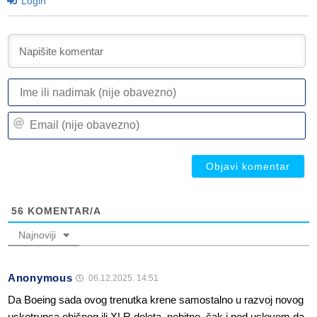
Login
I
ili
n
Em
(n
(n
ob
ob
56
KOMENTAR/A
Najnoviji
Anonymous
06.12.2025. 14:51
Da Boeing sada ovog trenutka krene samostalno u razvoj novog
uskotrupca običnog ili XLR doleta, nebitno, čak i pod uslovom da