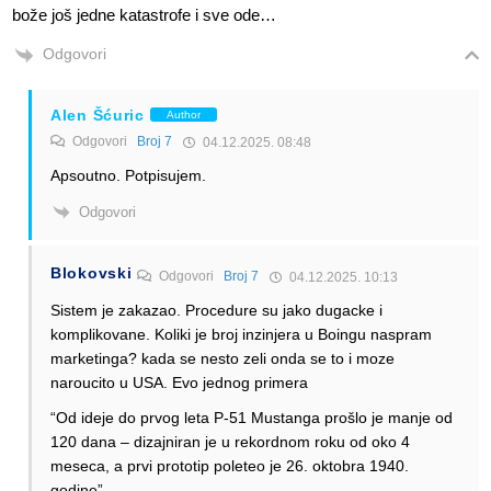
bože još jedne katastrofe i sve ode…
Odgovori
Alen Šćuric
Author
Odgovori
Broj 7
04.12.2025. 08:48
Apsoutno. Potpisujem.
Odgovori
Blokovski
Odgovori
Broj 7
04.12.2025. 10:13
Sistem je zakazao. Procedure su jako dugacke i
komplikovane. Koliki je broj inzinjera u Boingu naspram
marketinga? kada se nesto zeli onda se to i moze
naroucito u USA. Evo jednog primera
“Od ideje do prvog leta P-51 Mustanga prošlo je manje od
120 dana – dizajniran je u rekordnom roku od oko 4
meseca, a prvi prototip poleteo je 26. oktobra 1940.
godine”