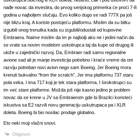
nađe novac da investira, do prvog serijskog primerka će proći 7-8
godina u najboljem slučaju. Evo koliko dugo se radi 777X pa još
nije blizu kraj. A koriste postojeću platformu. Mislim da su bitku
izgubili onog trenutka kada su izgubili/odustali od kupovine
Embraera. Naime mislim da im je najbolji ako ne i jedini način da
se vrate sa novim modelom uskotrupca taj da kupe od drugog ili
ulože u zajednički razvoj. Da, Embraer radi samo regionalne
avione sad ali je manje investicija potrebno i kraće vreme da oni
razviju potreban novi avion nego sam Boeing. Jer Boeing mora
krenuti bukvalno “from the scratch”. Jer ima platformu 737 staru
pola veka. I ima 717 koji je tek stara platforma. I širokotrupci su
im već stare platforme. Možda još nije kasno jedino je problem
novac da se krene u JV sa Embraerom gde bi Brazilci koristeći
iskustva sa E2 razvili novu generaciju uskutrupaca pa i XLR
doleta. Boeing bi bio nosilac prodaje globalno.
Eto neki moji vlažni snovi.
Odgovori