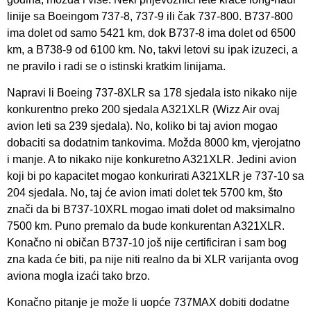
linije sa Boeingom 737-8, 737-9 ili čak 737-800. B737-800
ima dolet od samo 5421 km, dok B737-8 ima dolet od 6500
km, a B738-9 od 6100 km. No, takvi letovi su ipak izuzeci, a
ne pravilo i radi se o istinski kratkim linijama.
Napravi li Boeing 737-8XLR sa 178 sjedala isto nikako nije
konkurentno preko 200 sjedala A321XLR (Wizz Air ovaj
avion leti sa 239 sjedala). No, koliko bi taj avion mogao
dobaciti sa dodatnim tankovima. Možda 8000 km, vjerojatno
i manje. A to nikako nije konkuretno A321XLR. Jedini avion
koji bi po kapacitet mogao konkurirati A321XLR je 737-10 sa
204 sjedala. No, taj će avion imati dolet tek 5700 km, što
znači da bi B737-10XRL mogao imati dolet od maksimalno
7500 km. Puno premalo da bude konkurentan A321XLR.
Konačno ni običan B737-10 još nije certificiran i sam bog
zna kada će biti, pa nije niti realno da bi XLR varijanta ovog
aviona mogla izaći tako brzo.
Konačno pitanje je može li uopće 737MAX dobiti dodatne