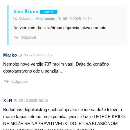
Alen Šćuric
Author
Odgovori
Anonymous
05.12.2025. 12:19
Ne vjerujem da bi si Airbus napravio takvu sramotu.
Odgovori
Marko
05.12.2025. 09:07
Nemojte nove verzije 737 molim vas!! Dajte da konačno
dostojanstveno ode u penziju….
Odgovori
XLR
05.12.2025. 08:18
Budućnos dugoliniskog saobraćaja ako se ide na duže letove a
manje kapacitete po broju putnika, jedini izlaz je LETEĆE KRILO.
NE MOŽE SE NAPRAVITI VELIKI DOLET SA KLASIČNOM