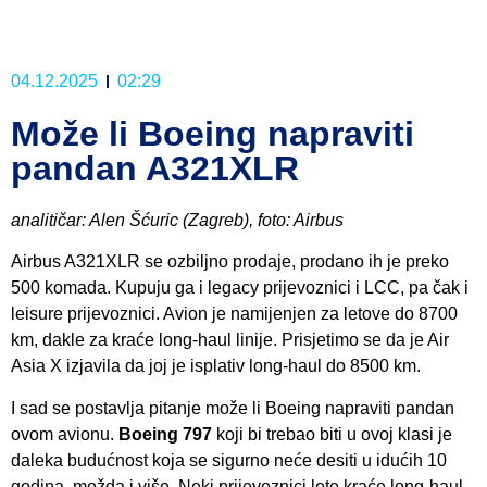
04.12.2025
02:29
Može li Boeing napraviti
pandan A321XLR
analitičar: Alen Šćuric (Zagreb), foto: Airbus
Airbus A321XLR se ozbiljno prodaje, prodano ih je preko
500 komada. Kupuju ga i legacy prijevoznici i LCC, pa čak i
leisure prijevoznici. Avion je namijenjen za letove do 8700
km, dakle za kraće long-haul linije. Prisjetimo se da je Air
Asia X izjavila da joj je isplativ long-haul do 8500 km.
I sad se postavlja pitanje može li Boeing napraviti pandan
ovom avionu.
Boeing 797
koji bi trebao biti u ovoj klasi je
daleka budućnost koja se sigurno neće desiti u idućih 10
godina, možda i više. Neki prijevoznici lete kraće long-haul