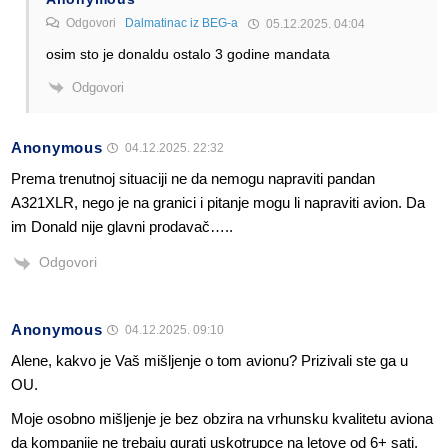
Odgovori
Dalmatinac iz BEG-a
05.12.2025. 04:04
osim sto je donaldu ostalo 3 godine mandata
Odgovori
Anonymous
04.12.2025. 22:32
Prema trenutnoj situaciji ne da nemogu napraviti pandan
A321XLR, nego je na granici i pitanje mogu li napraviti avion. Da
im Donald nije glavni prodavač…..
Odgovori
Anonymous
04.12.2025. 09:10
Alene, kakvo je Vaš mišljenje o tom avionu? Prizivali ste ga u
OU.
Moje osobno mišljenje je bez obzira na vrhunsku kvalitetu aviona
da kompanije ne trebaju gurati uskotrupce na letove od 6+ sati.