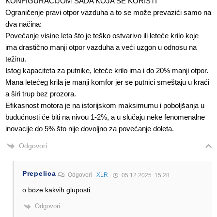
KONFIGURACIJOM SADA KOJA SE KORISTI
Ograničenje pravi otpor vazduha a to se može prevazići samo na
dva načina:
Povećanje visine leta što je teško ostvarivo ili leteće krilo koje
ima drastično manji otpor vazduha a veći uzgon u odnosu na
težinu.
Istog kapaciteta za putnike, leteće krilo ima i do 20% manji otpor.
Mana letećeg krila je manji komfor jer se putnici smeštaju u kraći
a širi trup bez prozora.
Efikasnost motora je na istorijskom maksimumu i poboljšanja u
budućnosti će biti na nivou 1-2%, a u slučaju neke fenomenalne
inovacije do 5% što nije dovoljno za povećanje doleta.
Odgovori
Prepelica
Odgovori
XLR
05.12.2025. 15:28
o boze kakvih gluposti
Odgovori