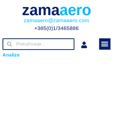
zama
aero
zamaaero@zamaaero.com
+385(0)1/3465886
Analize