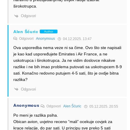
širokotrupca.
Odgovori
Alen Šćuric
Author
Odgovori
Anonymous
04.12.2025. 13:47
Ova usporedba nema veze ni sa čime. Ovo što ste napisali
je kao kad uspoređujete Emirates i Air France, a ne
uskotrupca i širokotrupca. Ja ne vidim doslovce nikakve
razlike i ne bih imao problema putovati sa uskotrupcem 8-9
sati. Konačno redovno putujem 4-5 sati, što je ovdje bitna
razlika?
Odgovori
Anonymous
Odgovori
Alen Šćuric
05.12.2025. 20:55
Po meni je razlika psiha.
Obican avion, uvjetno receno “mali” ocekuje covjek za
krace relacije, do par sati. U principu sve preko 5 sati