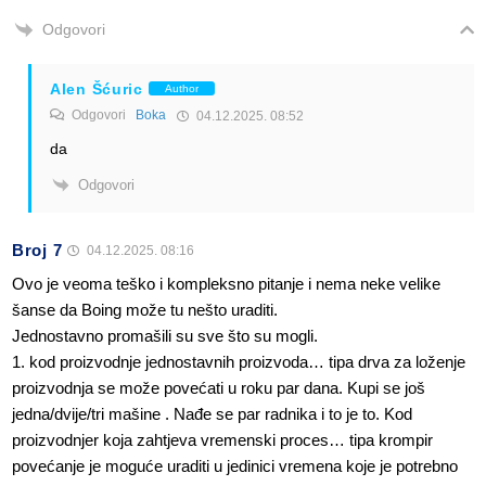
Odgovori
Alen Šćuric
Author
Odgovori
Boka
04.12.2025. 08:52
da
Odgovori
Broj 7
04.12.2025. 08:16
Ovo je veoma teško i kompleksno pitanje i nema neke velike
šanse da Boing može tu nešto uraditi.
Jednostavno promašili su sve što su mogli.
1. kod proizvodnje jednostavnih proizvoda… tipa drva za loženje
proizvodnja se može povećati u roku par dana. Kupi se još
jedna/dvije/tri mašine . Nađe se par radnika i to je to. Kod
proizvodnjer koja zahtjeva vremenski proces… tipa krompir
povećanje je moguće uraditi u jedinici vremena koje je potrebno