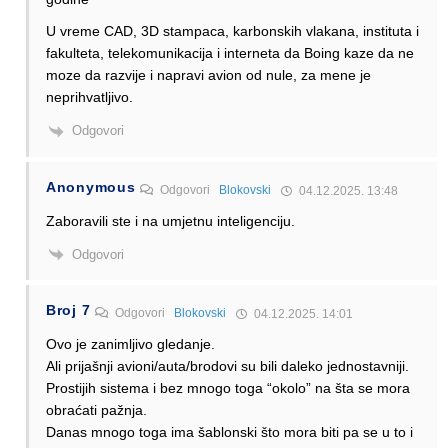
U vreme CAD, 3D stampaca, karbonskih vlakana, instituta i
fakulteta, telekomunikacija i interneta da Boing kaze da ne
moze da razvije i napravi avion od nule, za mene je
neprihvatljivo.
Odgovori
Anonymous
Odgovori
Blokovski
04.12.2025. 13:48
Zaboravili ste i na umjetnu inteligenciju.
Odgovori
Broj 7
Odgovori
Blokovski
04.12.2025. 14:01
Ovo je zanimljivo gledanje.
Ali prijašnji avioni/auta/brodovi su bili daleko jednostavniji.
Prostijih sistema i bez mnogo toga “okolo” na šta se mora
obraćati pažnja.
Danas mnogo toga ima šablonski što mora biti pa se u to i