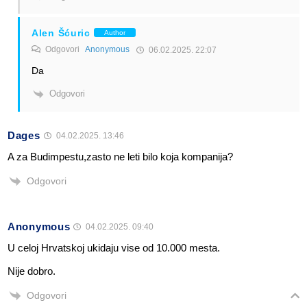
Alen Šćuric
Author
Odgovori
Anonymous
06.02.2025. 22:07
Da
Odgovori
Dages
04.02.2025. 13:46
A za Budimpestu,zasto ne leti bilo koja kompanija?
Odgovori
Anonymous
04.02.2025. 09:40
U celoj Hrvatskoj ukidaju vise od 10.000 mesta.
Nije dobro.
Odgovori