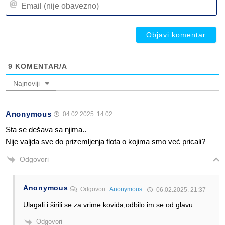
(n
(n
ob
ob
9
KOMENTAR/A
Najnoviji
Anonymous
04.02.2025. 14:02
Sta se dešava sa njima..
Nije valjda sve do prizemljenja flota o kojima smo već pricali?
Odgovori
Anonymous
Odgovori
Anonymous
06.02.2025. 21:37
Ulagali i širili se za vrime kovida,odbilo im se od glavu…
Odgovori