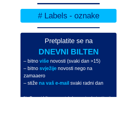
# Labels - oznake
Pretplatite se na
DNEVNI BILTEN
– bitno
više
novosti (svaki dan >15)
– bitno
svježije
novosti nego na
zamaaero
– stiže
na vaš e-mail
svaki radni dan
Na Dnevni bilten su pretplaćene najveće institucije
i zračne luke
Pročitajte više>
POŠALJITE NOVOST