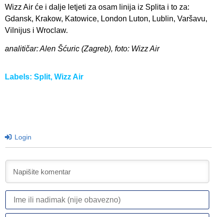
Wizz Air će i dalje letjeti za osam linija iz Splita i to za:
Gdansk, Krakow, Katowice, London Luton, Lublin, Varšavu,
Vilnijus i Wroclaw.
analitičar: Alen Šćuric (Zagreb), foto: Wizz Air
Labels:
Split
,
Wizz Air
Login
I
ili
n
Em