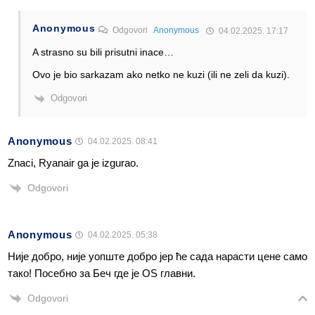
Anonymous
Odgovori
Anonymous
04.02.2025. 17:17
A strasno su bili prisutni inace…
Ovo je bio sarkazam ako netko ne kuzi (ili ne zeli da kuzi).
Odgovori
Anonymous
04.02.2025. 08:41
Znaci, Ryanair ga je izgurao.
Odgovori
Anonymous
04.02.2025. 05:38
Није добро, није уопште добро јер ће сада нарасти цене само
тако! Посебно за Беч где је OS главни.
Odgovori