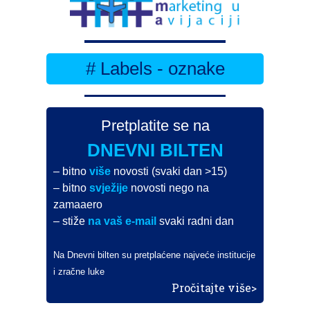
# Labels - oznake
Pretplatite se na
DNEVNI BILTEN
– bitno
više
novosti (svaki dan >15)
– bitno
svježije
novosti nego na
zamaaero
– stiže
na vaš e-mail
svaki radni dan
Na Dnevni bilten su pretplaćene najveće institucije
i zračne luke
Pročitajte više>