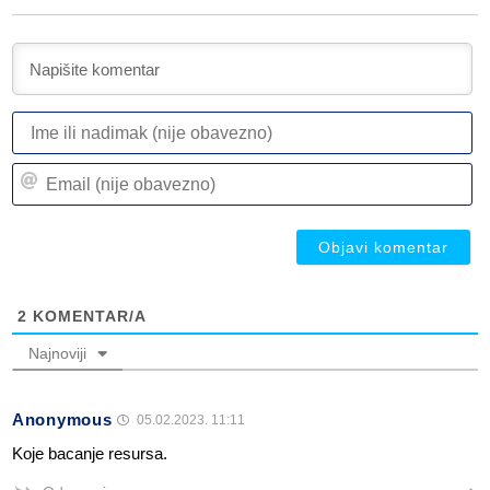
I
ili
n
Em
(n
(n
ob
ob
2
KOMENTAR/A
Najnoviji
Anonymous
05.02.2023. 11:11
Koje bacanje resursa.