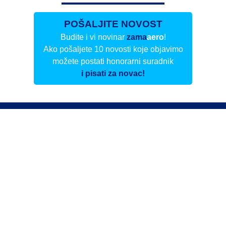
POŠALJITE NOVOST
Budite i vi novinar
zama
aero
!
Ako pošaljete 10 novosti koje objavimo
možete postati honorarni suradnik
i pisati za novac!
Info
Pretplata na dnevne biltene
Update
O nama
Kontakt
Impressum