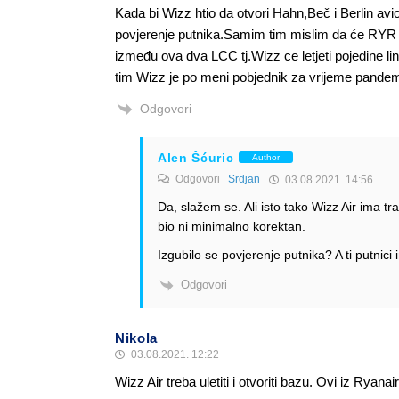
Kada bi Wizz htio da otvori Hahn,Beč i Berlin avio
povjerenje putnika.Samim tim mislim da će RYR o
između ova dva LCC tj.Wizz ce letjeti pojedine l
tim Wizz je po meni pobjednik za vrijeme pandem
Odgovori
Alen Šćuric
Author
Odgovori
Srdjan
03.08.2021. 14:56
Da, slažem se. Ali isto tako Wizz Air ima tr
bio ni minimalno korektan.
Izgubilo se povjerenje putnika? A ti putnici
Odgovori
Nikola
03.08.2021. 12:22
Wizz Air treba uletiti i otvoriti bazu. Ovi iz Rya