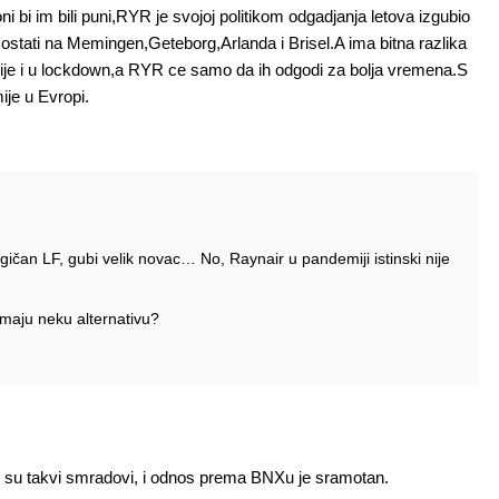
ni bi im bili puni,RYR je svojoj politikom odgadjanja letova izgubio
stati na Memingen,Geteborg,Arlanda i Brisel.A ima bitna razlika
inije i u lockdown,a RYR ce samo da ih odgodi za bolja vremena.S
ije u Evropi.
agičan LF, gubi velik novac… No, Raynair u pandemiji istinski nije
 imaju neku alternativu?
nair su takvi smradovi, i odnos prema BNXu je sramotan.