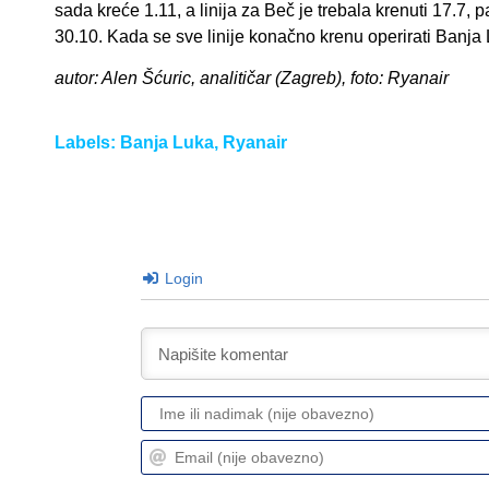
sada kreće 1.11, a linija za Beč je trebala krenuti 17.7, 
30.10. Kada se sve linije konačno krenu operirati Banja L
autor: Alen Šćuric, analitičar (Zagreb), foto: Ryanair
Labels:
Banja Luka
,
Ryanair
Login