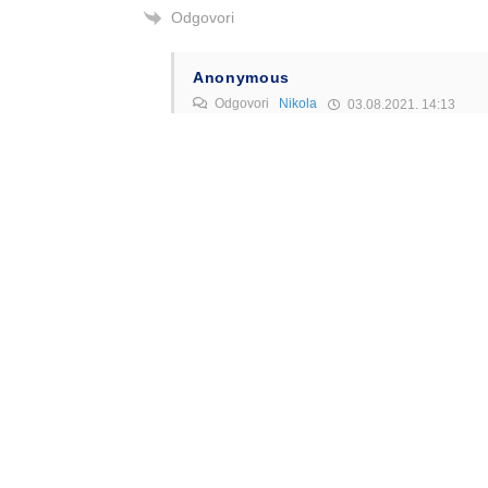
Odgovori
Anonymous
Odgovori
Nikola
03.08.2021. 14:13
Kako mislite “odnos prema BNXu”
Odgovori
Alen Šćuric
Author
Odgovori
Nikola
03.08.2021. 14:31
Ne samo prema Banja Luci, prema Nišu je j
Odgovori
Anonymous
Odgovori
Nikola
03.08.2021. 22:41
Vi to ozbilno pitate? Zar mislite stvarno 
gdje imaju korist i gdje se isplati. O moj B