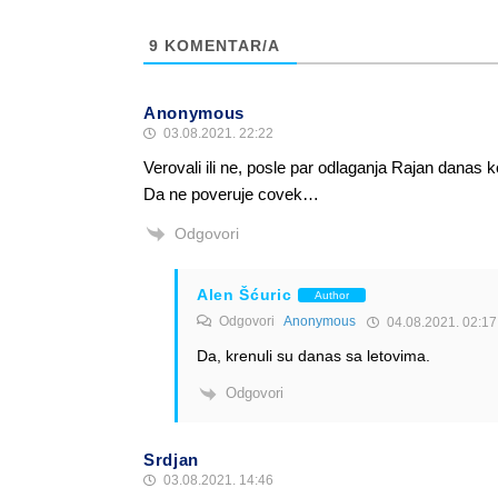
9
KOMENTAR/A
Anonymous
03.08.2021. 22:22
Verovali ili ne, posle par odlaganja Rajan dana
Da ne poveruje covek…
Odgovori
Alen Šćuric
Author
Odgovori
Anonymous
04.08.2021. 02:17
Da, krenuli su danas sa letovima.
Odgovori
Srdjan
03.08.2021. 14:46