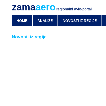
zama
aero
regionalni avio-portal
HOME
ANALIZE
NOVOSTI IZ REGIJE
Novosti iz regije