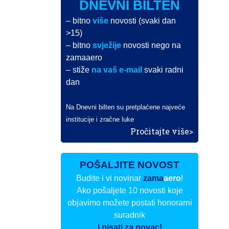
DNEVNI BILTEN
– bitno
više
novosti (svaki dan
>15)
– bitno
svježije
novosti nego na
zamaaero
– stiže
na vaš e-mail
svaki radni
dan
Na Dnevni bilten su pretplaćene najveće
institucije i zračne luke
Pročitajte više>
POŠALJITE NOVOST
Budite i vi novinar
zama
aero
!
Ako pošaljete 10 novosti koje
objavimo možete postati honorarni
suradnik
i pisati za novac!