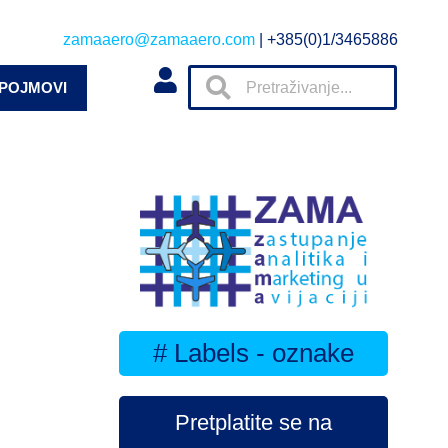
zamaaero@zamaaero.com
| +385(0)1/3465886
 POJMOVI
# Labels - oznake
Pretplatite se na