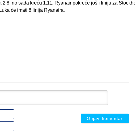
pa 2.8. no sada kreću 1.11. Ryanair pokreće još i liniju za Stock
uka će imati 8 linija Ryanaira.
Ime
ili
nadimak
Email
(nije
(nije
obavezno)
obavezno)