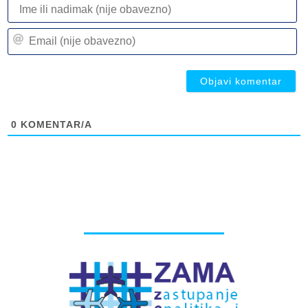
I
ili
n
Em
(n
(n
ob
ob
0
KOMENTAR/A