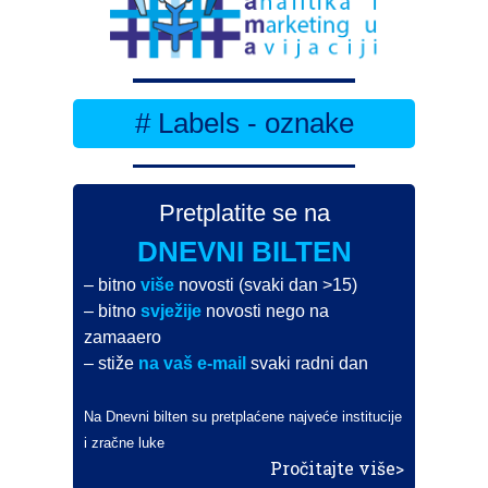
# Labels - oznake
Pretplatite se na
DNEVNI BILTEN
– bitno
više
novosti (svaki dan >15)
– bitno
svježije
novosti nego na
zamaaero
– stiže
na vaš e-mail
svaki radni dan
Na Dnevni bilten su pretplaćene najveće institucije
i zračne luke
Pročitajte više>