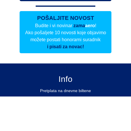
POŠALJITE NOVOST
Budite i vi novinar
zama
aero
!
Ako pošaljete 10 novosti koje objavimo
možete postati honorarni suradnik
i pisati za novac!
Info
Pretplata na dnevne biltene
Update
O nama
Kontakt