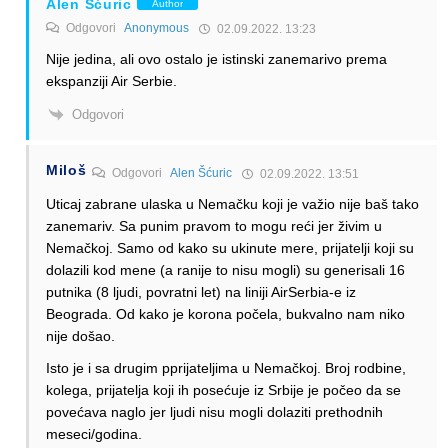
Alen Šćuric
Author
Odgovori
Anonymous
02.09.2022. 13:23
Nije jedina, ali ovo ostalo je istinski zanemarivo prema
ekspanziji Air Serbie.
Odgovori
Miloš
Odgovori
Alen Šćuric
02.09.2022. 13:51
Uticaj zabrane ulaska u Nemačku koji je važio nije baš tako
zanemariv. Sa punim pravom to mogu reći jer živim u
Nemačkoj. Samo od kako su ukinute mere, prijatelji koji su
dolazili kod mene (a ranije to nisu mogli) su generisali 16
putnika (8 ljudi, povratni let) na liniji AirSerbia-e iz
Beograda. Od kako je korona počela, bukvalno nam niko
nije došao.
Isto je i sa drugim pprijateljima u Nemačkoj. Broj rodbine,
kolega, prijatelja koji ih posećuje iz Srbije je počeo da se
povećava naglo jer ljudi nisu mogli dolaziti prethodnih
meseci/godina.