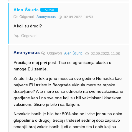
Alen Šćuric
Author
Odgovori
Anonymous
02.09.2022. 10:53
A koji su drugi?
Odgovori
Anonymous
Odgovori
Alen Šćuric
02.09.2022. 11:08
Procitajte moj prvi post. Tice se ogranicenja ulaska u
mnoge EU zemlje.
Znate li da je tek u junu mesecu ove godine Nemacka kao
najvece EU trziste iz Beograda ukinula mere za srpske
drzavljane? A te mere su se odnosile na sve nevakcinisane
gradjane kao i na sve one koji su bili vakcinisani kineskom
vakcinom. Slicno je bilo i sa Italijom.
Nevakcinisanih je bilo bar 50% ako ne i vise jer su sa onim
glupostima o drugoj, trecoj i trideset sedmoj dozi zapravo
smanjili broj vakcinisanih ljudi a samim tim i onih koji su