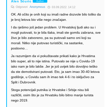
Alen Šćuric
Author
Odgovori
Anonymous
03.09.2022. 14:12
OK. Ali očito je onih koji su imali radne dozvole bilo toliko da
je broj letova bio više nego značajan.
I da rješimo još jedan problem. U Hrvatskoj ljudi ako su i
mogli putovati, to je bila tlaka, imali ste gomilu zabrana, sve
živo je bilo zatvoreno, pa su putovali samo oni koji su
morali. Nitko nije putovao turistički, na sastanke,
poslovno…
Ja razumijem da vi pokuštavate prikati kako je Hrvatima
bilo super, ali to nije istina. Putovalo se nije u Covidu-19
iako nam je bilo lakše. Jer je još uvijek bilo dovoljno teško
da ste demotivirani putovati. Eto, ja sam imao 30-40 letova
godišnje, u Covidu sam ih imao tek 4-6 i to isključivo za
Split i Dubrovnik.
Stoga potencijali putnika iz Hrvatske i Srbije nisu bili
različiti, osim što je za Hrvatsku bilo bitno manje turista
nego 2019.