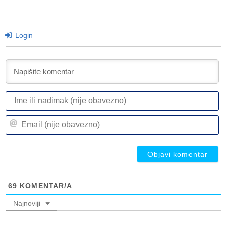
Login
I
ili
n
Em
(n
(n
ob
ob
69
KOMENTAR/A
Najnoviji