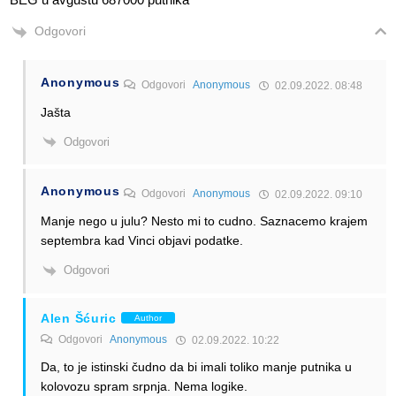
Odgovori
Anonymous
Odgovori
Anonymous
02.09.2022. 08:48
Jašta
Odgovori
Anonymous
Odgovori
Anonymous
02.09.2022. 09:10
Manje nego u julu? Nesto mi to cudno. Saznacemo krajem
septembra kad Vinci objavi podatke.
Odgovori
Alen Šćuric
Author
Odgovori
Anonymous
02.09.2022. 10:22
Da, to je istinski čudno da bi imali toliko manje putnika u
kolovozu spram srpnja. Nema logike.