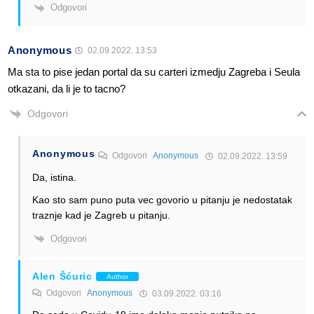
Odgovori
Anonymous
02.09.2022. 13:53
Ma sta to pise jedan portal da su carteri izmedju Zagreba i Seula
otkazani, da li je to tacno?
Odgovori
Anonymous
Odgovori
Anonymous
02.09.2022. 13:59
Da, istina.
Kao sto sam puno puta vec govorio u pitanju je nedostatak
traznje kad je Zagreb u pitanju.
Odgovori
Alen Šćuric
Author
Odgovori
Anonymous
03.09.2022. 03:16