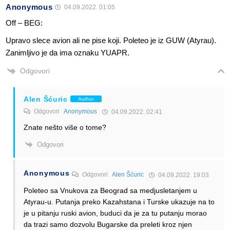
Anonymous
04.09.2022. 01:05
Off – BEG:
Upravo slece avion ali ne pise koji. Poleteo je iz GUW (Atyrau).
Zanimljivo je da ima oznaku YUAPR.
Odgovori
Alen Šćuric
Author
Odgovori
Anonymous
04.09.2022. 02:41
Znate nešto više o tome?
Odgovori
Anonymous
Odgovori
Alen Šćuric
04.09.2022. 19:03
Poleteo sa Vnukova za Beograd sa medjusletanjem u
Atyrau-u. Putanja preko Kazahstana i Turske ukazuje na to
je u pitanju ruski avion, buduci da je za tu putanju morao
da trazi samo dozvolu Bugarske da preleti kroz njen