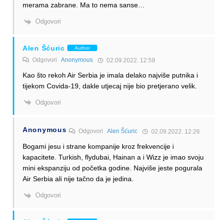
merama zabrane. Ma to nema sanse…
Odgovori
Alen Šćuric
Author
Odgovori
Anonymous
02.09.2022. 12:59
Kao što rekoh Air Serbia je imala delako najviše putnika i
tijekom Covida-19, dakle utjecaj nije bio pretjerano velik.
Odgovori
Anonymous
Odgovori
Alen Šćuric
02.09.2022. 12:26
Bogami jesu i strane kompanije kroz frekvencije i
kapacitete. Turkish, flydubai, Hainan a i Wizz je imao svoju
mini ekspanziju od početka godine. Najviše jeste pogurala
Air Serbia ali nije tačno da je jedina.
Odgovori