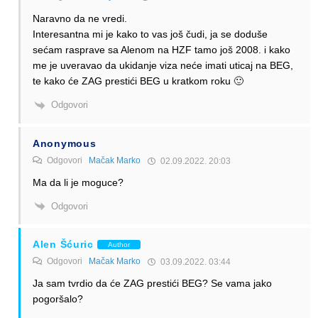
Naravno da ne vredi.
Interesantna mi je kako to vas još čudi, ja se doduše
sećam rasprave sa Alenom na HZF tamo još 2008. i kako
me je uveravao da ukidanje viza neće imati uticaj na BEG,
te kako će ZAG prestići BEG u kratkom roku 🙂
Odgovori
Anonymous
Odgovori
Mačak Marko
02.09.2022. 20:03
Ma da li je moguce?
Odgovori
Alen Šćuric
Author
Odgovori
Mačak Marko
03.09.2022. 03:44
Ja sam tvrdio da će ZAG prestići BEG? Se vama jako
pogoršalo?