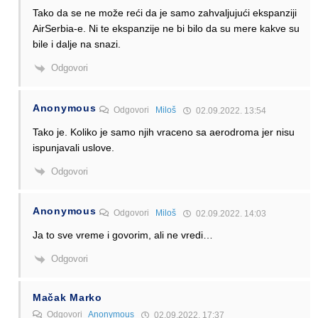
Tako da se ne može reći da je samo zahvaljujući ekspanziji
AirSerbia-e. Ni te ekspanzije ne bi bilo da su mere kakve su
bile i dalje na snazi.
Odgovori
Anonymous
Odgovori
Miloš
02.09.2022. 13:54
Tako je. Koliko je samo njih vraceno sa aerodroma jer nisu
ispunjavali uslove.
Odgovori
Anonymous
Odgovori
Miloš
02.09.2022. 14:03
Ja to sve vreme i govorim, ali ne vredi…
Odgovori
Mačak Marko
Odgovori
Anonymous
02.09.2022. 17:37