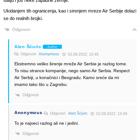
Italiju i jos neke zapadne zemlje.
Ukidanjem tih ogranicenja, kao i sirenjem mreze Air Serbije dolazi
se do realnih brojki.
Odgovori
Alen Šćuric
Author
Odgovori
Anonymous
02.09.2022. 10:46
Ekstremno veliko širenje mreže Air Serbie je razlog tome.
To nisu strance kompanije, nego samo Air Serbia. Respect
Air Serbiji, u konačnici i Beogradu. Kamo sreće da mi
imamo tako što u Zagrebu.
Odgovori
Anonymous
Odgovori
Alen Šćuric
02.09.2022. 10:49
To je najveci razlog ali ne i jedini.
Odgovori