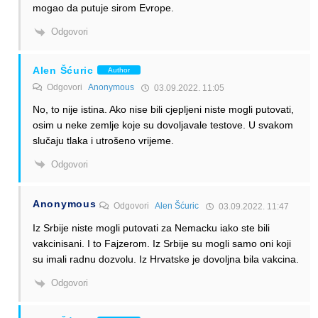
mogao da putuje sirom Evrope.
Odgovori
Alen Šćuric
Author
Odgovori
Anonymous
03.09.2022. 11:05
No, to nije istina. Ako nise bili cjepljeni niste mogli putovati,
osim u neke zemlje koje su dovoljavale testove. U svakom
slučaju tlaka i utrošeno vrijeme.
Odgovori
Anonymous
Odgovori
Alen Šćuric
03.09.2022. 11:47
Iz Srbije niste mogli putovati za Nemacku iako ste bili
vakcinisani. I to Fajzerom. Iz Srbije su mogli samo oni koji
su imali radnu dozvolu. Iz Hrvatske je dovoljna bila vakcina.
Odgovori