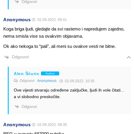
Odgovori
Anonymous
02.09.2022. 09:41
Koga briga ljudi, gledajte da svi rastemo i napredujem zajedno,
nema smisla vise sa ovakvim objavama.
Ok ako nekoga to “pali”, ali meni su ovakve vesti ne bitne.
Odgovori
Alen Šćuric
Author
Odgovori
Anonymous
02.09.2022. 10:35
Ove vijesti stvaraju određene zaključke, ljudi ih vole čitati…
a vi slobodno preskočite.
Odgovori
Anonymous
02.09.2022. 08:35
BEG u avgustu 687000 putnika