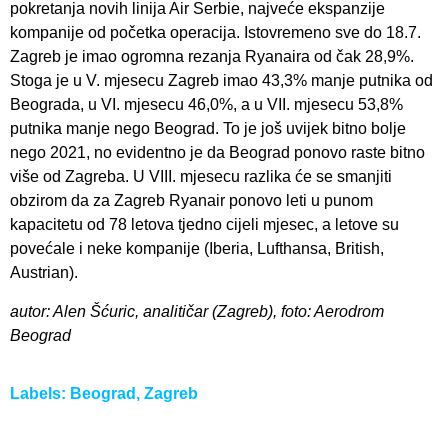
pokretanja novih linija Air Serbie, najveće ekspanzije
kompanije od početka operacija. Istovremeno sve do 18.7.
Zagreb je imao ogromna rezanja Ryanaira od čak 28,9%.
Stoga je u V. mjesecu Zagreb imao 43,3% manje putnika od
Beograda, u VI. mjesecu 46,0%, a u VII. mjesecu 53,8%
putnika manje nego Beograd. To je još uvijek bitno bolje
nego 2021, no evidentno je da Beograd ponovo raste bitno
više od Zagreba. U VIII. mjesecu razlika će se smanjiti
obzirom da za Zagreb Ryanair ponovo leti u punom
kapacitetu od 78 letova tjedno cijeli mjesec, a letove su
povećale i neke kompanije (Iberia, Lufthansa, British,
Austrian).
autor: Alen Šćuric, analitičar (Zagreb), foto: Aerodrom
Beograd
Labels:
Beograd
,
Zagreb