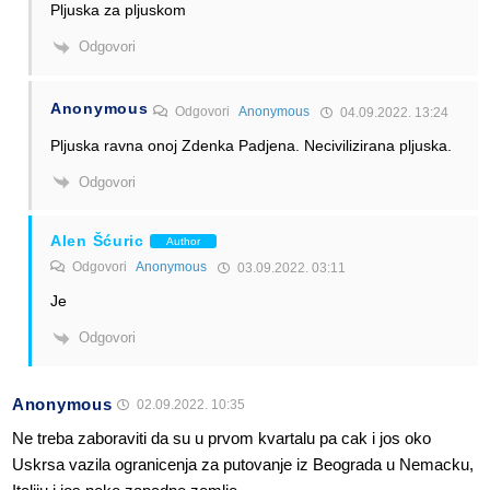
Pljuska za pljuskom
Odgovori
Anonymous
Odgovori
Anonymous
04.09.2022. 13:24
Pljuska ravna onoj Zdenka Padjena. Necivilizirana pljuska.
Odgovori
Alen Šćuric
Author
Odgovori
Anonymous
03.09.2022. 03:11
Je
Odgovori
Anonymous
02.09.2022. 10:35
Ne treba zaboraviti da su u prvom kvartalu pa cak i jos oko
Uskrsa vazila ogranicenja za putovanje iz Beograda u Nemacku,