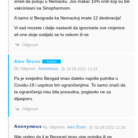
smeli da putuju u Nemacku. Jos makar 10% onih koji su bili
vakcinisani sa Sinopharmom.
A samo iz Beograda ka Nemackoj imate 12 destinacija!
Vi sad mozete i dalje nastaviti da ignorisete ove cinjenice
ali one stoje svidjalo se to nekom ili ne.
Odgovori
Alen Šćuric
Author
Odgovori
Anonymous
02.09.2022. 11:24
Pa je svejedno Beogad imao daleko najviše putnika u
Covidu-19 i usprkos tim ograničenjima. To samo znači da
ta ograničenja nisu bila presudna, poglavito ne za
dijasporu.
Odgovori
Anonymous
Odgovori
Alen Šćuric
02.09.2022. 11:30
Nije upitno da li je Beograd imao vise putnika ili ne.