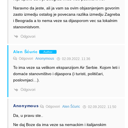
Naravno da jeste, ali ja vam sa ovim objasnjenjem govorim
zasto izmedju ostalog je povecana razlika izmedju Zagreba
i Beograda a to nema veze sa dijasporom vec sa lokalnim
stanovnistvom.
Odgovori
Alen Šćuric
Author
Odgovori
Anonymous
02.09.2022. 11:36
To ima veze sa velikom ekspanzijom Air Serbie. Kojom leti i
domaće stanovništvo i dijaspora (i turisti, političari,
poslovnjaci…).
Odgovori
Anonymous
Odgovori
Alen Šćuric
02.09.2022. 11:50
Da, u pravu ste..
Ne daj Boze da ima veze sa nemackim i italijanskim