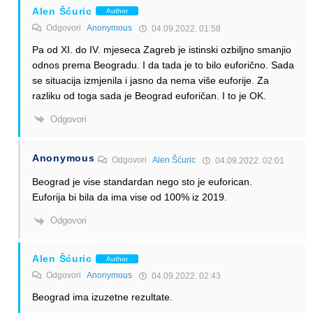
Alen Šćuric
Author
Odgovori
Anonymous
04.09.2022. 01:58
Pa od XI. do IV. mjeseca Zagreb je istinski ozbiljno smanjio
odnos prema Beogradu. I da tada je to bilo euforično. Sada
se situacija izmjenila i jasno da nema više euforije. Za
razliku od toga sada je Beograd euforičan. I to je OK.
Odgovori
Anonymous
Odgovori
Alen Šćuric
04.09.2022. 02:01
Beograd je vise standardan nego sto je euforican.
Euforija bi bila da ima vise od 100% iz 2019.
Odgovori
Alen Šćuric
Author
Odgovori
Anonymous
04.09.2022. 02:43
Beograd ima izuzetne rezultate.