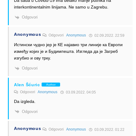
Da sada u Covidu-19 ima delako manje putnika na
interkontinentalnim linijama. Ne samo u Zagrebu.
Odgovori
Anonymous
Odgovori
Anonymous
02.09.2022. 22:59
Истински чудно јер је КЕ најавио три линије ка Европи
између којих је и Будимпешта. Изгледа да је Загреб
изгубио и ову трку.
Odgovori
Alen Šćuric
Author
Odgovori
Anonymous
03.09.2022. 04:05
Da izgleda.
Odgovori
Anonymous
Odgovori
Anonymous
03.09.2022. 01:22