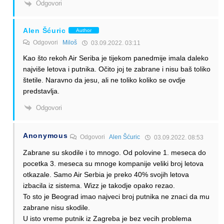
Odgovori
Alen Šćuric
Author
Odgovori
Miloš
03.09.2022. 03:11
Kao što rekoh Air Seriba je tijekom panedmije imala daleko
najviše letova i putnika. Očito joj te zabrane i nisu baš toliko
štetile. Naravno da jesu, ali ne toliko koliko se ovdje
predstavlja.
Odgovori
Anonymous
Odgovori
Alen Šćuric
03.09.2022. 08:53
Zabrane su skodile i to mnogo. Od polovine 1. meseca do
pocetka 3. meseca su mnoge kompanije veliki broj letova
otkazale. Samo Air Serbia je preko 40% svojih letova
izbacila iz sistema. Wizz je takodje opako rezao.
To sto je Beograd imao najveci broj putnika ne znaci da mu
zabrane nisu skodile.
U isto vreme putnik iz Zagreba je bez vecih problema