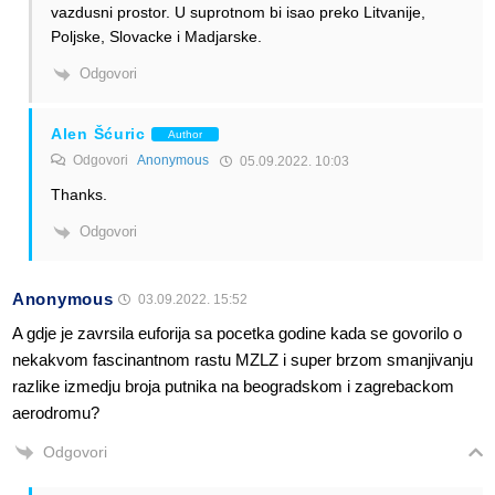
vazdusni prostor. U suprotnom bi isao preko Litvanije,
Poljske, Slovacke i Madjarske.
Odgovori
Alen Šćuric
Author
Odgovori
Anonymous
05.09.2022. 10:03
Thanks.
Odgovori
Anonymous
03.09.2022. 15:52
A gdje je zavrsila euforija sa pocetka godine kada se govorilo o
nekakvom fascinantnom rastu MZLZ i super brzom smanjivanju
razlike izmedju broja putnika na beogradskom i zagrebackom
aerodromu?
Odgovori