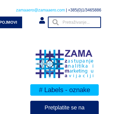
zamaaero@zamaaero.com
| +385(0)1/3465886
 POJMOVI
# Labels - oznake
Pretplatite se na