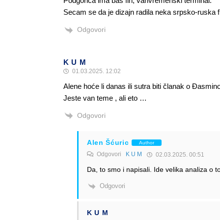
Podgorica ima bas fin, vanvremenski terminal.
Secam se da je dizajn radila neka srpsko-ruska f
Odgovori
K U M
01.03.2025. 12:02
Alene hoće li danas ili sutra biti članak o Đasmin
Jeste van teme , ali eto …
Odgovori
Alen Šćuric
Author
Odgovori
K U M
02.03.2025. 00:51
Da, to smo i napisali. Ide velika analiza o 
Odgovori
K U M