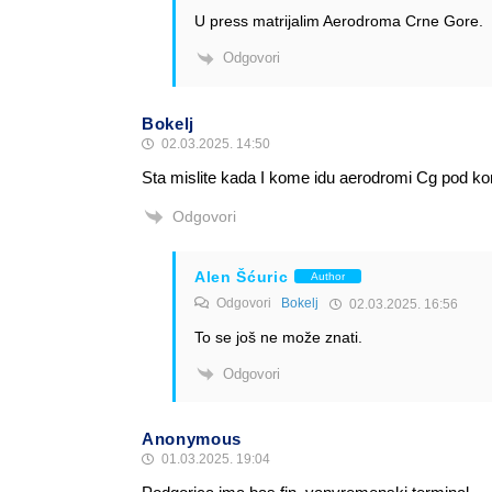
U press matrijalim Aerodroma Crne Gore.
Odgovori
Bokelj
02.03.2025. 14:50
Sta mislite kada I kome idu aerodromi Cg pod ko
Odgovori
Alen Šćuric
Author
Odgovori
Bokelj
02.03.2025. 16:56
To se još ne može znati.
Odgovori
Anonymous
01.03.2025. 19:04