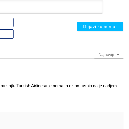
Ime
ili
nadimak
Email
(nije
(nije
obavezno)
obavezno)
Najnoviji
i na sajtu Turkish Airlinesa je nema, a nisam uspio da je nadjem