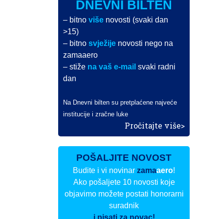
DNEVNI BILTEN
– bitno
više
novosti (svaki dan
>15)
– bitno
svježije
novosti nego na
zamaaero
– stiže
na vaš e-mail
svaki radni
dan
Na Dnevni bilten su pretplaćene najveće
institucije i zračne luke
Pročitajte više>
POŠALJITE NOVOST
Budite i vi novinar
zama
aero
!
Ako pošaljete 10 novosti koje
objavimo možete postati honorarni
suradnik
i pisati za novac!