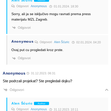
Alen Šćuric
Author
Odgovori
Anonymous
01.01.2024. 18:30
Sorry, ali ja se isključivo mogu ravnati prema press
materijalu MZL Zagreb.
Odgovori
Anonymous
Odgovori
Alen Šćuric
02.01.2024. 04:20
Ovaj put cu progledati kroz prste.
Odgovori
Anonymous
31.12.2023. 06:31
Ste podrzali projekat? Ste pregledali dojku?
Odgovori
Alen Šćuric
Author
Odgovori
Anonymous
31.12.2023. 10:11