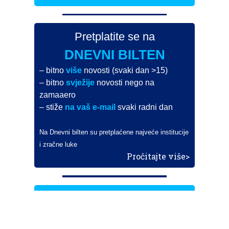
Pretplatite se na
DNEVNI BILTEN
– bitno
više
novosti (svaki dan >15)
– bitno
svježije
novosti nego na
zamaaero
– stiže
na vaš e-mail
svaki radni dan
Na Dnevni bilten su pretplaćene najveće institucije
i zračne luke
Pročitajte više>
POŠALJITE NOVOST
Budite i vi novinar
zama
aero
!
Ako pošaljete 10 novosti koje objavimo