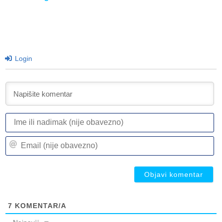
Login
I
ili
n
Em
(n
(n
ob
ob
7
KOMENTAR/A