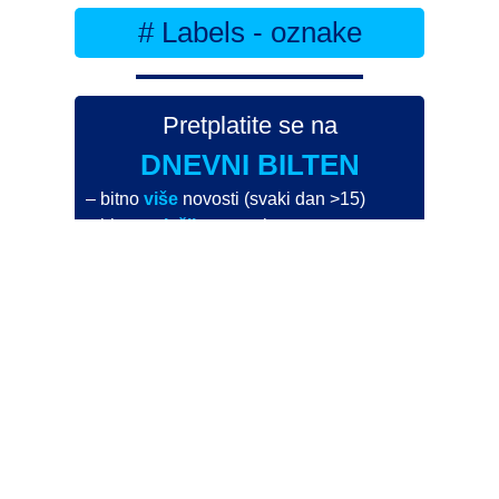
# Labels - oznake
Pretplatite se na
DNEVNI BILTEN
– bitno
više
novosti (svaki dan >15)
– bitno
svježije
novosti nego na
zamaaero
– stiže
na vaš e-mail
svaki radni dan
Na Dnevni bilten su pretplaćene najveće institucije
i zračne luke
Pročitajte više>
POŠALJITE NOVOST