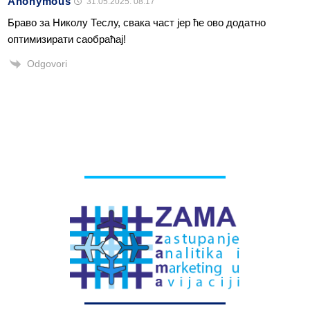
Anonymous
31.05.2025. 08:17
Браво за Николу Теслу, свака част јер ће ово додатно
оптимизирати саобраћај!
Odgovori