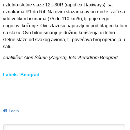
uzletno-sletne staze 12L-30R (rapid exit taxiways), sa
oznakama R1 do R4. Na ovim stazama avion može izaći sa
vrlo velikim brzinama (75 do 110 km/h), tj. prije nego
dogotovi kočenje. Ovi izlazi su napravljeni pod blagim kutom
na stazu. Ovo bitno smanjuje dužinu korištenja uzletno-
sletne staze od svakog aviona, tj. povećava broj operacija u
satu.
analitičar: Alen Šćuric (Zagreb), foto: Aerodrom Beograd
Labels:
Beograd
Login