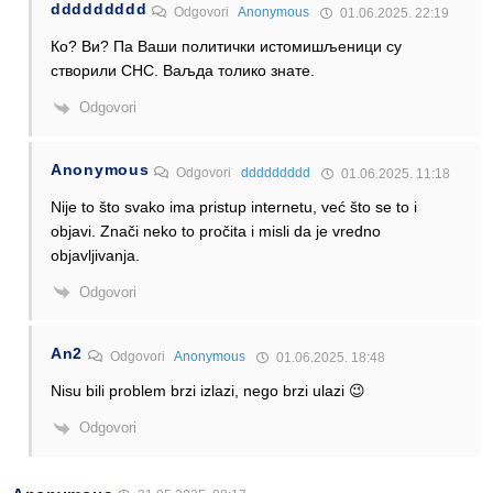
ddddddddd
Odgovori
Anonymous
01.06.2025. 22:19
Ко? Ви? Па Ваши политички истомишљеници су
створили СНС. Ваљда толико знате.
Odgovori
Anonymous
Odgovori
ddddddddd
01.06.2025. 11:18
Nije to što svako ima pristup internetu, već što se to i
objavi. Znači neko to pročita i misli da je vredno
objavljivanja.
Odgovori
An2
Odgovori
Anonymous
01.06.2025. 18:48
Nisu bili problem brzi izlazi, nego brzi ulazi 😉
Odgovori