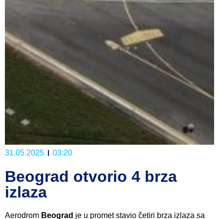
31.05.2025
03:20
Beograd otvorio 4 brza
izlaza
Aerodrom
Beograd
je u promet stavio četiri brza izlaza sa