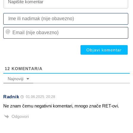
I
ili
n
Em
(n
(n
ob
ob
12
KOMENTAR/A
Najnoviji
Radnik
01.06.2025. 20:28
Ne znam čemu negativni komentari, mnogo znače RET-ovi.
Odgovori