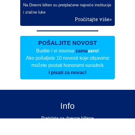
Na Dnevni bilten su pretplaćene najveće institucije
i zračne luke
Pročitajte više>
POŠALJITE NOVOST
Budite i vi novinar
zama
aero
!
Ako pošaljete 10 novosti koje objavimo
možete postati honorarni suradnik
i pisati za novac!
Info
Pretplata na dnevne biltene
Update