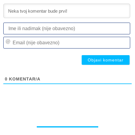
I
ili
n
Em
(n
(n
ob
ob
0
KOMENTAR/A