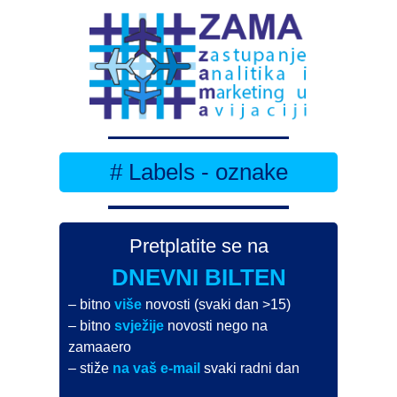
# Labels - oznake
Pretplatite se na
DNEVNI BILTEN
– bitno
više
novosti (svaki dan >15)
– bitno
svježije
novosti nego na
zamaaero
– stiže
na vaš e-mail
svaki radni dan