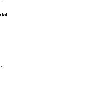
 leti
ak,