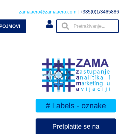
zamaaero@zamaaero.com
| +385(0)1/3465886
 POJMOVI
# Labels - oznake
Pretplatite se na