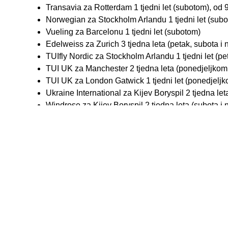
Transavia za Rotterdam 1 tjedni let (subotom), od 9
Norwegian za Stockholm Arlandu 1 tjedni let (subot
Vueling za Barcelonu 1 tjedni let (subotom)
Edelweiss za Zurich 3 tjedna leta (petak, subota i n
TUIfly Nordic za Stockholm Arlandu 1 tjedni let (pe
TUI UK za Manchester 2 tjedna leta (ponedjeljkom 
TUI UK za London Gatwick 1 tjedni let (ponedjeljk
Ukraine International za Kijev Boryspil 2 tjedna leta
Windrose za Kijev Boryspil 2 tjedna leta (subota i n
Istim Split u 1. tjednu VI. mjeseca ima 132 leta na 49 lin
tjedna leta koliko je Split imao u zadnjem tjednu V. mjeseca
još bitno veći u drugoj polovici VI. mjeseca, te u VII. mje
ima Croatia Airlines njih 43 na 8 linija.
autor: Alen Šćuric, analitičar (Zagreb), foto: ZL Split
Labels:
Split