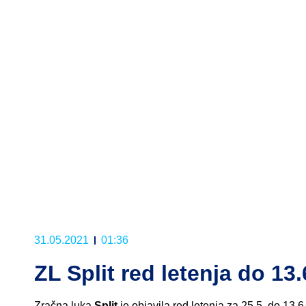
31.05.2021
01:36
ZL Split red letenja do 13.
Zračna luka
Split
je objavila red letenja za 25.5. do 13.6