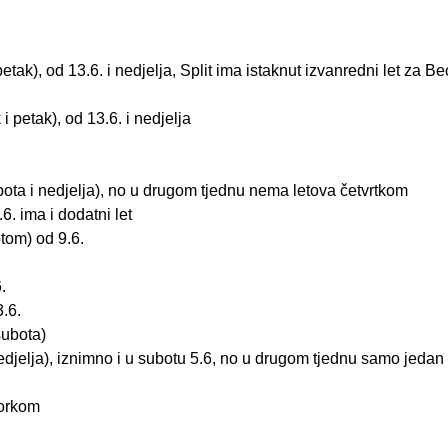
etak), od 13.6. i nedjelja, Split ima istaknut izvanredni let za B
 petak), od 13.6. i nedjelja
ubota i nedjelja), no u drugom tjednu nema letova četvrtkom
6. ima i dodatni let
tom) od 9.6.
.
.6.
subota)
edjelja), iznimno i u subotu 5.6, no u drugom tjednu samo jedan 
torkom