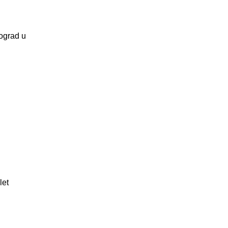
eograd u
let