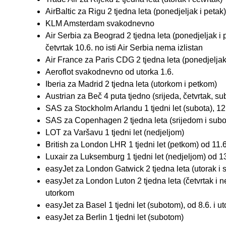
AirBaltic za Rigu 2 tjedna leta (ponedjeljak i petak)
KLM Amsterdam svakodnevno
Air Serbia za Beograd 2 tjedna leta (ponedjeljak i p
četvrtak 10.6. no isti Air Serbia nema izlistan
Air France za Paris CDG 2 tjedna leta (ponedjeljak i
Aeroflot svakodnevno od utorka 1.6.
Iberia za Madrid 2 tjedna leta (utorkom i petkom)
Austrian za Beč 4 puta tjedno (srijeda, četvrtak, s
SAS za Stockholm Arlandu 1 tjedni let (subota), 12.
SAS za Copenhagen 2 tjedna leta (srijedom i subo
LOT za Varšavu 1 tjedni let (nedjeljom)
British za London LHR 1 tjedni let (petkom) od 11.6
Luxair za Luksemburg 1 tjedni let (nedjeljom) od 13
easyJet za London Gatwick 2 tjedna leta (utorak i 
easyJet za London Luton 2 tjedna leta (četvrtak i n
utorkom
easyJet za Basel 1 tjedni let (subotom), od 8.6. i u
easyJet za Berlin 1 tjedni let (subotom)