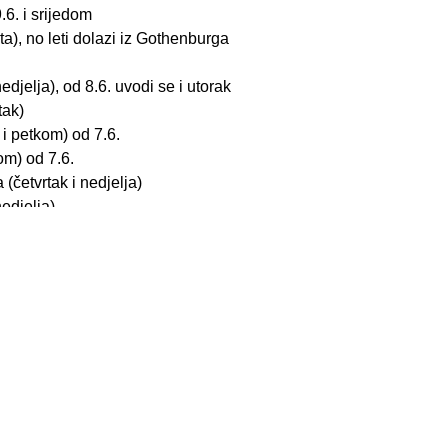
.6. i srijedom
a), no leti dolazi iz Gothenburga
edjelja), od 8.6. uvodi se i utorak
tak)
i petkom) od 7.6.
om) od 7.6.
 (četvrtak i nedjelja)
edjelja)
ija, a u drugom tjednu 147 letova na 59 linija. Ovo je bitno više 
. Evidentno Split rapidno raste u broju letova i linija, a taj rast
secu. Split najviše letova ima subotom, njih 32. Najviše letova iz