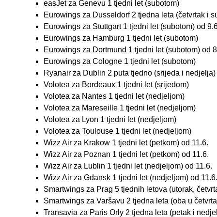
easJet za Genevu 1 tjedni let (subotom)
Eurowings za Dusseldorf 2 tjedna leta (četvrtak i s
Eurowings za Stuttgart 1 tjedni let (subotom) od 9.6
Eurowings za Hamburg 1 tjedni let (subotom)
Eurowings za Dortmund 1 tjedni let (subotom) od 8
Eurowings za Cologne 1 tjedni let (subotom)
Ryanair za Dublin 2 puta tjedno (srijeda i nedjelja)
Volotea za Bordeaux 1 tjedni let (srijedom)
Volotea za Nantes 1 tjedni let (nedjeljom)
Volotea za Mareseille 1 tjedni let (nedjeljom)
Volotea za Lyon 1 tjedni let (nedjeljom)
Volotea za Toulouse 1 tjedni let (nedjeljom)
Wizz Air za Krakow 1 tjedni let (petkom) od 11.6.
Wizz Air za Poznan 1 tjedni let (petkom) od 11.6.
Wizz Air za Lublin 1 tjedni let (nedjeljom) od 11.6.
Wizz Air za Gdansk 1 tjedni let (nedjeljom) od 11.6
Smartwings za Prag 5 tjednih letova (utorak, četvrta
Smartwings za Varšavu 2 tjedna leta (oba u četvrta
Transavia za Paris Orly 2 tjedna leta (petak i nedjel