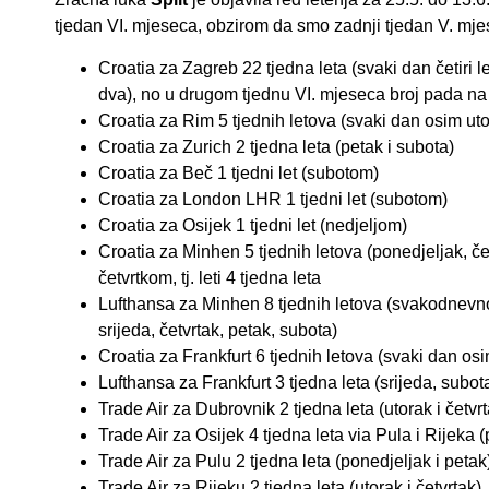
tjedan VI. mjeseca, obzirom da smo zadnji tjedan V. mje
Croatia za Zagreb 22 tjedna leta (svaki dan četiri let
dva), no u drugom tjednu VI. mjeseca broj pada na 21
Croatia za Rim 5 tjednih letova (svaki dan osim uto
Croatia za Zurich 2 tjedna leta (petak i subota)
Croatia za Beč 1 tjedni let (subotom)
Croatia za London LHR 1 tjedni let (subotom)
Croatia za Osijek 1 tjedni let (nedjeljom)
Croatia za Minhen 5 tjednih letova (ponedjeljak, če
četvrtkom, tj. leti 4 tjedna leta
Lufthansa za Minhen 8 tjednih letova (svakodnevno
srijeda, četvrtak, petak, subota)
Croatia za Frankfurt 6 tjednih letova (svaki dan o
Lufthansa za Frankfurt 3 tjedna leta (srijeda, subota
Trade Air za Dubrovnik 2 tjedna leta (utorak i četvrt
Trade Air za Osijek 4 tjedna leta via Pula i Rijeka (
Trade Air za Pulu 2 tjedna leta (ponedjeljak i petak
Trade Air za Rijeku 2 tjedna leta (utorak i četvrtak)