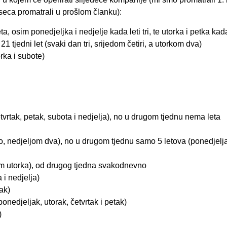
seca promatrali u prošlom članku):
a, osim ponedjeljka i nedjelje kada leti tri, te utorka i petka kada
 tjedni let (svaki dan tri, srijedom četiri, a utorkom dva)
rka i subote)
tvrtak, petak, subota i nedjelja), no u drugom tjednu nema leta
, nedjeljom dva), no u drugom tjednu samo 5 letova (ponedjelj
sim utorka), od drugog tjedna svakodnevno
 i nedjelja)
ak)
ponedjeljak, utorak, četvrtak i petak)
)