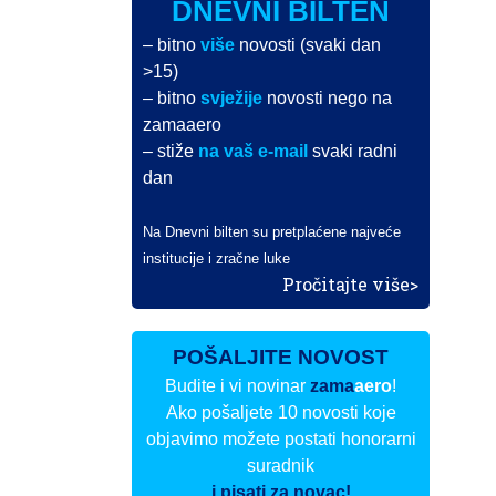
DNEVNI BILTEN
– bitno
više
novosti (svaki dan
>15)
– bitno
svježije
novosti nego na
zamaaero
– stiže
na vaš e-mail
svaki radni
dan
Na Dnevni bilten su pretplaćene najveće
institucije i zračne luke
Pročitajte više>
POŠALJITE NOVOST
Budite i vi novinar
zama
aero
!
Ako pošaljete 10 novosti koje
objavimo možete postati honorarni
suradnik
i pisati za novac!