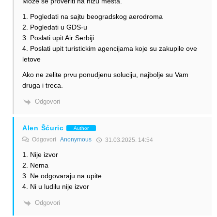
Moze se proveriti na nizu mesta.
1. Pogledati na sajtu beogradskog aerodroma
2. Pogledati u GDS-u
3. Poslati upit Air Serbiji
4. Poslati upit turistickim agencijama koje su zakupile ove
letove
Ako ne zelite prvu ponudjenu soluciju, najbolje su Vam
druga i treca.
Odgovori
Alen Šćuric
Author
Odgovori
Anonymous
31.03.2025. 14:54
1. Nije izvor
2. Nema
3. Ne odgovaraju na upite
4. Ni u ludilu nije izvor
Odgovori