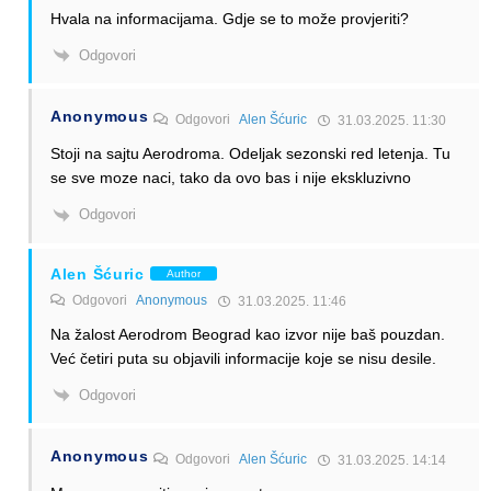
Hvala na informacijama. Gdje se to može provjeriti?
Odgovori
Anonymous
Odgovori
Alen Šćuric
31.03.2025. 11:30
Stoji na sajtu Aerodroma. Odeljak sezonski red letenja. Tu
se sve moze naci, tako da ovo bas i nije ekskluzivno
Odgovori
Alen Šćuric
Author
Odgovori
Anonymous
31.03.2025. 11:46
Na žalost Aerodrom Beograd kao izvor nije baš pouzdan.
Već četiri puta su objavili informacije koje se nisu desile.
Odgovori
Anonymous
Odgovori
Alen Šćuric
31.03.2025. 14:14