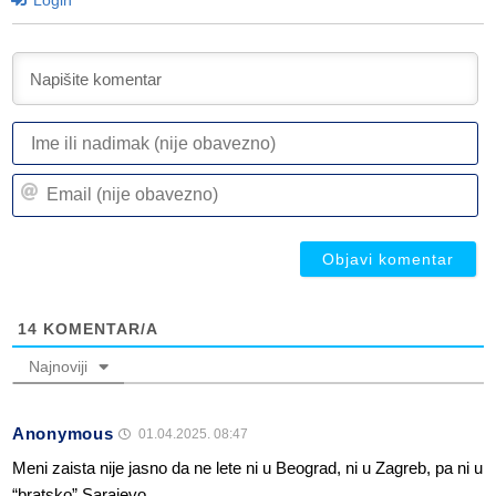
Login
I
ili
n
Em
(n
(n
ob
ob
14
KOMENTAR/A
Najnoviji
Anonymous
01.04.2025. 08:47
Meni zaista nije jasno da ne lete ni u Beograd, ni u Zagreb, pa ni u
“bratsko” Sarajevo.