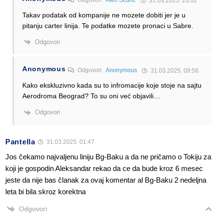
31.03.2025. 23:02
Takav podatak od kompanije ne mozete dobiti jer je u
pitanju carter linija. Te podatke mozete pronaci u Sabre.
Odgovori
Anonymous
Odgovori
Anonymous
31.03.2025. 09:56
Kako ekskluzivno kada su to infromacije koje stoje na sajtu
Aerodroma Beograd? To su oni već objavili…
Odgovori
Pantella
31.03.2025. 01:47
Jos čekamo najvaljenu liniju Bg-Baku a da ne pričamo o Tokiju za
koji je gospodin Aleksandar rekao da ce da bude kroz 6 mesec
jeste da nije bas članak za ovaj komentar al Bg-Baku 2 nedeljna
leta bi bila skroz korektna
Odgovori