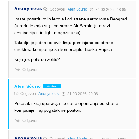
Anonymous
Odgovori
Alen Šćuric
31.03.2025. 18:05
Imate potvrdu ovih letova i od strane aerodroma Beograd
(u redu letenja su) i od strane Air Serbie (u mrezi
destinacija u inflight magazinu su).
Takodje je jedna od ovih linija pominjana od strane
direktora kompanije za komercijalu, Boska Rupica.
Koju jos potvrdu zelite?
Odgovori
Alen Šćuric
Author
Odgovori
Anonymous
31.03.2025. 20:06
Početak i kraj operacija, te dane operiranja od strane
kompanije. Taj pogatak ne postoji.
Odgovori
Anonymous
Odgovori
Alen Šćuric