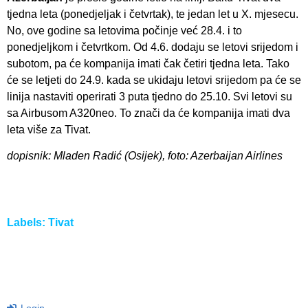
tjedna leta (ponedjeljak i četvrtak), te jedan let u X. mjesecu.
No, ove godine sa letovima počinje već 28.4. i to
ponedjeljkom i četvrtkom. Od 4.6. dodaju se letovi srijedom i
subotom, pa će kompanija imati čak četiri tjedna leta. Tako
će se letjeti do 24.9. kada se ukidaju letovi srijedom pa će se
linija nastaviti operirati 3 puta tjedno do 25.10. Svi letovi su
sa Airbusom A320neo. To znači da će kompanija imati dva
leta više za Tivat.
dopisnik: Mladen Radić (Osijek), foto: Azerbaijan Airlines
Labels:
Tivat