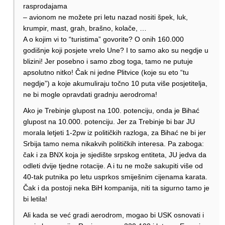
rasprodajama
– avionom ne možete pri letu nazad nositi špek, luk,
krumpir, mast, grah, brašno, kolače, …
A o kojim vi to “turistima” govorite? O onih 160.000
godišnje koji posjete vrelo Une? I to samo ako su negdje u
blizini! Jer posebno i samo zbog toga, tamo ne putuje
apsolutno nitko! Čak ni jedne Plitvice (koje su eto “tu
negdje”) a koje akumuliraju točno 10 puta više posjetitelja,
ne bi mogle opravdati gradnju aerodroma!
Ako je Trebinje glupost na 100. potenciju, onda je Bihać
glupost na 10.000. potenciju. Jer za Trebinje bi bar JU
morala letjeti 1-2pw iz političkih razloga, za Bihać ne bi jer
Srbija tamo nema nikakvih političkih interesa. Pa zaboga:
čak i za BNX koja je sjedište srpskog entiteta, JU jedva da
odleti dvije tjedne rotacije. A i tu ne može sakupiti više od
40-tak putnika po letu usprkos smiješnim cijenama karata.
Čak i da postoji neka BiH kompanija, niti ta sigurno tamo je
bi letila!
Ali kada se već gradi aerodrom, mogao bi USK osnovati i