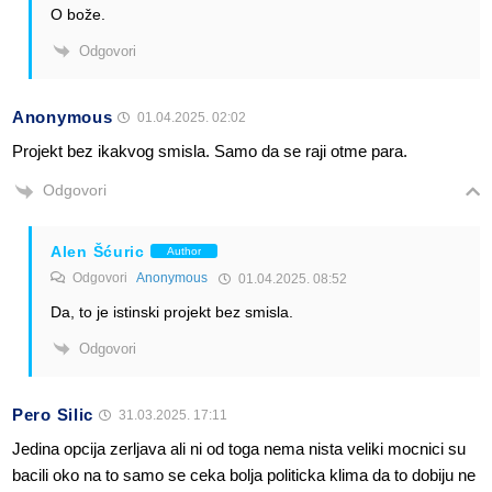
O bože.
Odgovori
Anonymous
01.04.2025. 02:02
Projekt bez ikakvog smisla. Samo da se raji otme para.
Odgovori
Alen Šćuric
Author
Odgovori
Anonymous
01.04.2025. 08:52
Da, to je istinski projekt bez smisla.
Odgovori
Pero Silic
31.03.2025. 17:11
Jedina opcija zerljava ali ni od toga nema nista veliki mocnici su
bacili oko na to samo se ceka bolja politicka klima da to dobiju ne