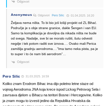
Odgovori
Anonymous
Odgovori
Pero Silic
01.04.2025. 16:20
Željava nema ništa. To bi bio još lošiji projekt od ZL Bihać.
Područje je s obje strane granice, dakle Šengen i van EU.
Samo ta komplikacija je dovoljna da nikada ništa ne bude
od svega. Nadalje, sve bi se moralo rušiti, šutu odvesti
negdje i tek potom raditi sve iznova…. Ovako mali Perica
zamišlja gradnju aerodroma….”Ima tamo neka pista, pa je
to super i to će nam biti aerodrom”…
Odgovori
Pero Silic
31.03.2025. 16:59
Koliko znam Erodrom Bihac ima dijo poletno letne staze od
vojnog Aerodroma JNA koja krece ispod Lickog Petrovog Sela i
zavrsava djelom u Bihacu na teritori Bosne i Hercegovine. Koliko
ja znam mogu to izvesti jedino da Republika Hrvatska da