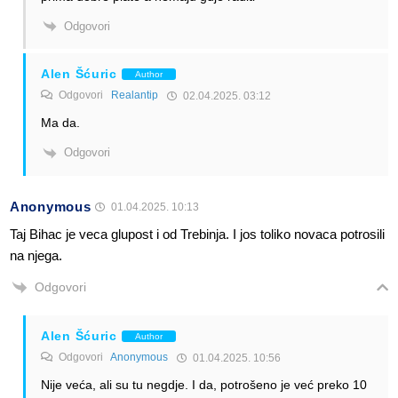
Odgovori
Alen Šćuric
Author
Odgovori
Realantip
02.04.2025. 03:12
Ma da.
Odgovori
Anonymous
01.04.2025. 10:13
Taj Bihac je veca glupost i od Trebinja. I jos toliko novaca potrosili
na njega.
Odgovori
Alen Šćuric
Author
Odgovori
Anonymous
01.04.2025. 10:56
Nije veća, ali su tu negdje. I da, potrošeno je već preko 10