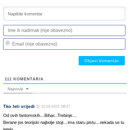
I
ili
n
Em
(n
(n
ob
ob
111
KOMENTAR/A
Najnoviji
Tko leti vrijedi
02.04.2025. 08:27
Od ovih fantomskih…Bihac..Trebinje…
Berane jos teorijski najbolje stoji…ima staru pistu…nekada se tu
letelo…