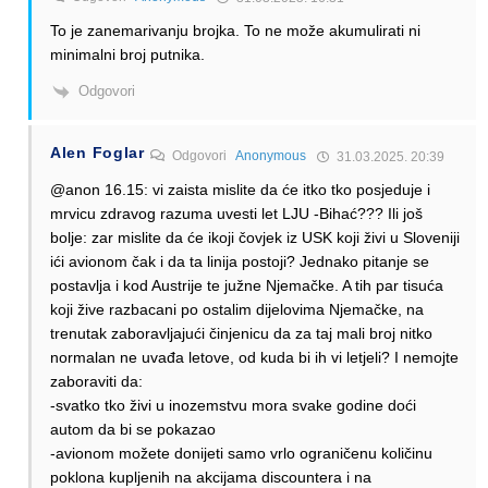
To je zanemarivanju brojka. To ne može akumulirati ni
minimalni broj putnika.
Odgovori
Alen Foglar
Odgovori
Anonymous
31.03.2025. 20:39
@anon 16.15: vi zaista mislite da će itko tko posjeduje i
mrvicu zdravog razuma uvesti let LJU -Bihać??? Ili još
bolje: zar mislite da će ikoji čovjek iz USK koji živi u Sloveniji
ići avionom čak i da ta linija postoji? Jednako pitanje se
postavlja i kod Austrije te južne Njemačke. A tih par tisuća
koji žive razbacani po ostalim dijelovima Njemačke, na
trenutak zaboravljajući činjenicu da za taj mali broj nitko
normalan ne uvađa letove, od kuda bi ih vi letjeli? I nemojte
zaboraviti da:
-svatko tko živi u inozemstvu mora svake godine doći
autom da bi se pokazao
-avionom možete donijeti samo vrlo ograničenu količinu
poklona kupljenih na akcijama discountera i na