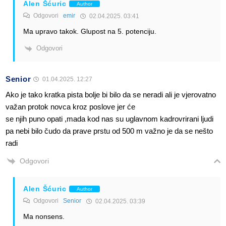
Alen Šćuric
Author
Odgovori
emir
02.04.2025. 03:41
Ma upravo takok. Glupost na 5. potenciju.
Odgovori
Senior
01.04.2025. 12:27
Ako je tako kratka pista bolje bi bilo da se neradi ali je vjerovatno
važan protok novca kroz poslove jer će
se njih puno opati ,mada kod nas su uglavnom kadrovrirani ljudi
pa nebi bilo čudo da prave prstu od 500 m važno je da se nešto
radi
Odgovori
Alen Šćuric
Author
Odgovori
Senior
02.04.2025. 03:39
Ma nonsens.