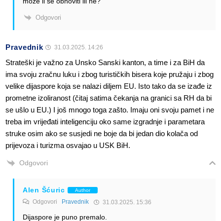
može li se obnoviti ili ne?
Odgovori
Pravednik
31.03.2025. 14:26
Strateški je važno za Unsko Sanski kanton, a time i za BiH da
ima svoju zračnu luku i zbog turističkih bisera koje pružaju i zbog
velike dijaspore koja se nalazi diljem EU. Isto tako da se izađe iz
prometne izoliranost (čitaj satima čekanja na granici sa RH da bi
se ušlo u EU.) I još mnogo toga zašto. Imaju oni svoju pamet i ne
treba im vrijeđati inteligenciju oko same izgradnje i parametara
struke osim ako se susjedi ne boje da bi jedan dio kolača od
prijevoza i turizma osvajao u USK BiH.
Odgovori
Alen Šćuric
Author
Odgovori
Pravednik
31.03.2025. 15:36
Dijaspore je puno premalo.