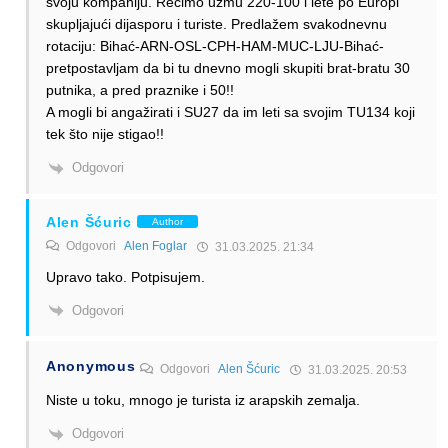
svoju kompaniju. Recimo uzmu 220-100 i lete po Europi
skupljajući dijasporu i turiste. Predlažem svakodnevnu
rotaciju: Bihać-ARN-OSL-CPH-HAM-MUC-LJU-Bihać-
pretpostavljam da bi tu dnevno mogli skupiti brat-bratu 30
putnika, a pred praznike i 50!!
A mogli bi angažirati i SU27 da im leti sa svojim TU134 koji
tek što nije stigao!!
Odgovori
Alen Šćuric
Author
Odgovori
Alen Foglar
31.03.2025. 21:34
Upravo tako. Potpisujem.
Odgovori
Anonymous
Odgovori
Alen Šćuric
31.03.2025. 20:53
Niste u toku, mnogo je turista iz arapskih zemalja.
Odgovori