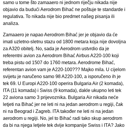
samo u tome što zamaaero ni jednom riječju nikada nije
objavio da budući Aerodrom Bihać ne poštuje te standarde i
regulativa. To nikada nije bio predmet našeg pisanja ili
analiza.
Zamaaero je napao Aerodrom Bihać jer je objavio da će
imati uzletno-sletnu stazu od 1800 metara koja nije dovoljna
za A320 obitelj. No, sada je Aerodrom ustvrdio da je
referentni avion za Aerodrom Bihać Airbus A220-100 koji
treba pistu od 1507 do 1760 metara. Aerodrome Bihać,
referentan avion vam je A220-100??? Majko mila. U cijelom
svijetu je naručeno samo 98 A220-100, a isporučeno ih je
tek 69. U Europi A220-100 operira Bulgaria Air (2 komada),
ITA (11 komada) i Swiss (9 komada), dakle ukupno leti tek
22 aviona samo 3 prijevoznika. Bulgaria Air nikada neće
letjeti na Bihać jer ne leti ni na jedan aerodrom u regiji, čak
ni na Beograd i Zagreb. ITA također ne leti ni na jedan
aerodrom u regiji. No, jel to Bihać radi tako skup aerodrom
da bi na njega letjele tek dvije kompanije Swiss i ITA? Jako