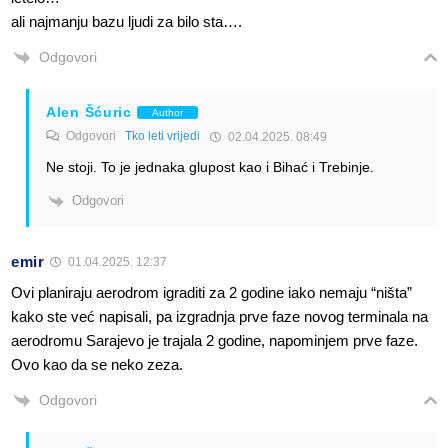
ali najmanju bazu ljudi za bilo sta….
Odgovori
Alen Šćuric
Author
Odgovori
Tko leti vrijedi
02.04.2025. 08:49
Ne stoji. To je jednaka glupost kao i Bihać i Trebinje.
Odgovori
emir
01.04.2025. 12:37
Ovi planiraju aerodrom igraditi za 2 godine iako nemaju “ništa”
kako ste već napisali, pa izgradnja prve faze novog terminala na
aerodromu Sarajevo je trajala 2 godine, napominjem prve faze.
Ovo kao da se neko zeza.
Odgovori