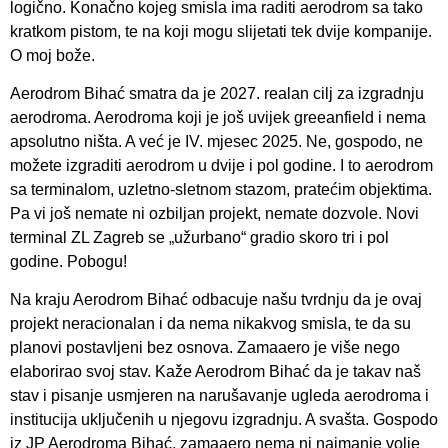
logično. Konačno kojeg smisla ima raditi aerodrom sa tako
kratkom pistom, te na koji mogu slijetati tek dvije kompanije.
O moj bože.
Aerodrom Bihać smatra da je 2027. realan cilj za izgradnju
aerodroma. Aerodroma koji je još uvijek greeanfield i nema
apsolutno ništa. A već je IV. mjesec 2025. Ne, gospodo, ne
možete izgraditi aerodrom u dvije i pol godine. I to aerodrom
sa terminalom, uzletno-sletnom stazom, pratećim objektima.
Pa vi još nemate ni ozbiljan projekt, nemate dozvole. Novi
terminal ZL Zagreb se „užurbano“ gradio skoro tri i pol
godine. Pobogu!
Na kraju Aerodrom Bihać odbacuje našu tvrdnju da je ovaj
projekt neracionalan i da nema nikakvog smisla, te da su
planovi postavljeni bez osnova. Zamaaero je više nego
elaborirao svoj stav. Kaže Aerodrom Bihać da je takav naš
stav i pisanje usmjeren na narušavanje ugleda aerodroma i
institucija uključenih u njegovu izgradnju. A svašta. Gospodo
iz JP Aerodroma Bihać, zamaaero nema ni najmanje volje