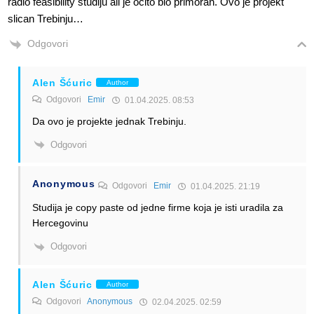
radio feasibility studiju ali je ocito bio primoran. Ovo je projekt
slican Trebinju…
Odgovori
Alen Šćuric
Author
Odgovori
Emir
01.04.2025. 08:53
Da ovo je projekte jednak Trebinju.
Odgovori
Anonymous
Odgovori
Emir
01.04.2025. 21:19
Studija je copy paste od jedne firme koja je isti uradila za
Hercegovinu
Odgovori
Alen Šćuric
Author
Odgovori
Anonymous
02.04.2025. 02:59