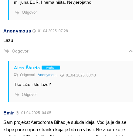
milijuna EUR. I nema ništa. Nevjerojatno.
Odgovori
Anonymous
01.04.2025. 07:28
Lazu
Odgovori
Alen Šćuric
Author
Odgovori
Anonymous
01.04.2025. 08:43
Tko laže i što laže?
Odgovori
Emir
01.04.2025. 04:05
Sam projekat Aerodroma Bihac je suluda ideja. Vodilja je da se
klape pare i ojaca stranka koja je bila na vlasti. Ne znam ko je