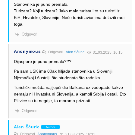
Stanovnika je puno premalo.
Turizam? Koji turizam? Jako malo turista i to su turisti iz
BiH, Hrvatske, Slovenije. Neće turisti avionima dolaziti radi
toga.
Odgovori
Anonymous
Odgovori
Alen Šćuric
31.03.2025. 16:15
Dijaspore je puno premalo???
Pa sam USK ima 80ak hiljada stanovnika u Sloveniji,
Njemačkoj i Austriji, što studenata što radnika.
Turistički možda najljepši dio Balkana uz vodopade kakve
nemaju ni Hrvatska ni Slovenija, a kamoli Srbija i ostali. Eto
Plitvice su tu negdje, to moramo priznati.
Odgovori
Alen Šćuric
Author
Odgovori
Anonymous
31.03.2025. 16:31