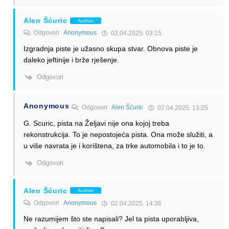
Alen Šćuric
Author
Odgovori
Anonymous
02.04.2025. 03:15
Izgradnja piste je užasno skupa stvar. Obnova piste je
daleko jeftinije i brže rješenje.
Odgovori
Anonymous
Odgovori
Alen Šćuric
02.04.2025. 13:25
G. Scuric, pista na Željavi nije ona kojoj treba
rekonstrukcija. To je nepostojeća pista. Ona može služiti, a
u više navrata je i korištena, za trke automobila i to je to.
Odgovori
Alen Šćuric
Author
Odgovori
Anonymous
02.04.2025. 14:36
Ne razumijem što ste napisali? Jel ta pista uporabljiva,