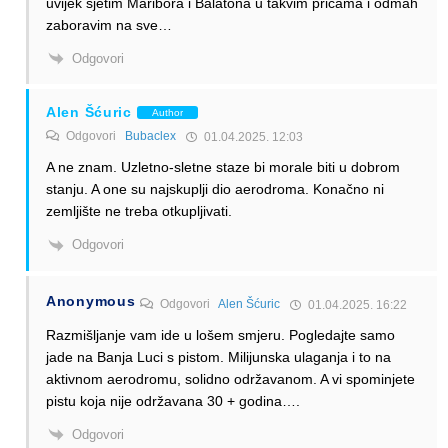
uvijek sjetim Maribora i Balatona u takvim pričama i odmah
zaboravim na sve…
Odgovori
Alen Šćuric
Author
Odgovori
Bubaclex
01.04.2025. 12:03
A ne znam. Uzletno-sletne staze bi morale biti u dobrom
stanju. A one su najskuplji dio aerodroma. Konačno ni
zemljište ne treba otkupljivati.
Odgovori
Anonymous
Odgovori
Alen Šćuric
01.04.2025. 16:22
Razmišljanje vam ide u lošem smjeru. Pogledajte samo
jade na Banja Luci s pistom. Milijunska ulaganja i to na
aktivnom aerodromu, solidno održavanom. A vi spominjete
pistu koja nije održavana 30 + godina….
Odgovori