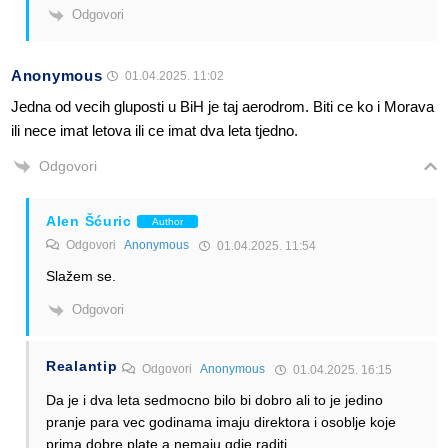
Odgovori
Anonymous
01.04.2025. 11:02
Jedna od vecih gluposti u BiH je taj aerodrom. Biti ce ko i Morava
ili nece imat letova ili ce imat dva leta tjedno.
Odgovori
Alen Šćuric
Author
Odgovori
Anonymous
01.04.2025. 11:54
Slažem se.
Odgovori
Realantip
Odgovori
Anonymous
01.04.2025. 16:15
Da je i dva leta sedmocno bilo bi dobro ali to je jedino
pranje para vec godinama imaju direktora i osoblje koje
prima dobre plate a nemaju gdje raditi