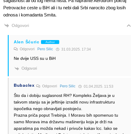
saglasnost ali od tog nema nista. Pa napravite Aerodrom pokraj
Petrovacke ceste u BiH ali i tu nebi dali Srbi narocito zbog losih
odnosa i komadanta Smita.
Odgovori
Alen Šćuric
Author
Odgovori
Pero Silic
31.03.2025. 17:34
Ne dvije USS su u BiH
Odgovori
Bubaclex
Odgovori
Pero Silic
01.04.2025. 11:53
Što da i dobiju suglasnost RH? Kompleks Željava je u
takvom stanju sa je jeftinije izraditi novu infrastrukturu
ispočetka nego obnavljati postojeću.
Prazna priča poput Trebinja. I Moravu bih spomenuo tu
samo Morava ima državnu mašineriju koja je drži na
aparatima pa možda nekad i privuče kakav lcc. Iako se