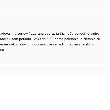
adova ima curfew ( zabranu operacija ) između ponoći i 6 ujutro
acije u tom periodu 12:30 do 6:30 nema poletanja, a sletanja su
eversers ako uslovi omogućavaju je se radi prilaz na specifičnu
ona