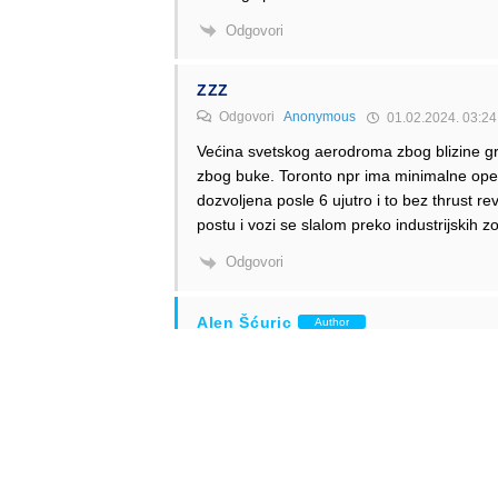
Odgovori
ZZZ
Odgovori
Anonymous
01.02.2024. 03:24
Većina svetskog aerodroma zbog blizine gr
zbog buke. Toronto npr ima minimalne oper
dozvoljena posle 6 ujutro i to bez thrust r
postu i vozi se slalom preko industrijskih z
Odgovori
Alen Šćuric
Author
Odgovori
ZZZ
01.02.2024. 09:41
Nije većina, ali dobar dio ima.
Odgovori
Anonymous