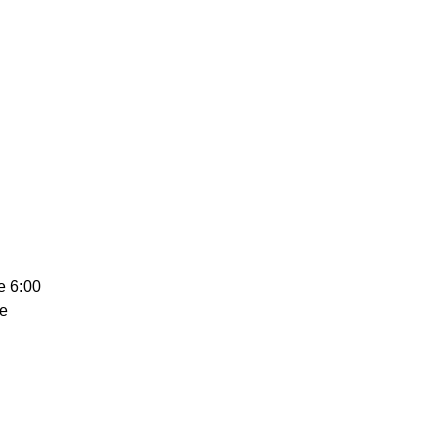
je 6:00
re