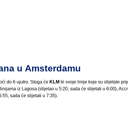
bana u Amsterdamu
oći do 6 ujutro. Stoga će
KLM
tri svoje linije koje su slijetale pri
inijama iz Lagosa (slijetao u 5:20, sada će slijetati u 6:00), Acc
5:55, sada će slijetati u 7:35).