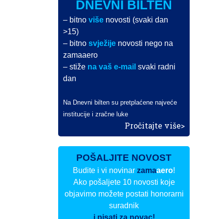
DNEVNI BILTEN
– bitno
više
novosti (svaki dan
>15)
– bitno
svježije
novosti nego na
zamaaero
– stiže
na vaš e-mail
svaki radni
dan
Na Dnevni bilten su pretplaćene najveće
institucije i zračne luke
Pročitajte više>
POŠALJITE NOVOST
Budite i vi novinar
zama
aero
!
Ako pošaljete 10 novosti koje
objavimo možete postati honorarni
suradnik
i pisati za novac!