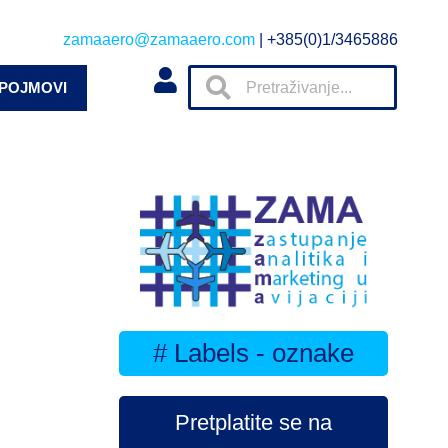
zamaaero@zamaaero.com
| +385(0)1/3465886
 POJMOVI
# Labels - oznake
Pretplatite se na