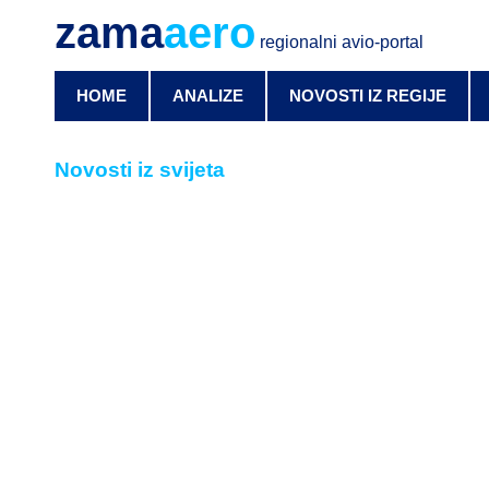
zama
aero
regionalni avio-portal
HOME
ANALIZE
NOVOSTI IZ REGIJE
Novosti iz svijeta