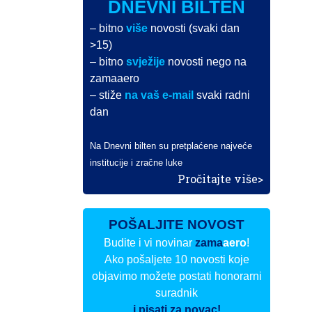
DNEVNI BILTEN
– bitno
više
novosti (svaki dan
>15)
– bitno
svježije
novosti nego na
zamaaero
– stiže
na vaš e-mail
svaki radni
dan
Na Dnevni bilten su pretplaćene najveće
institucije i zračne luke
Pročitajte više>
POŠALJITE NOVOST
Budite i vi novinar
zama
aero
!
Ako pošaljete 10 novosti koje
objavimo možete postati honorarni
suradnik
i pisati za novac!