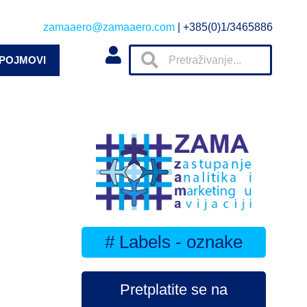
zamaaero@zamaaero.com
| +385(0)1/3465886
 POJMOVI
# Labels - oznake
Pretplatite se na