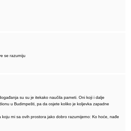
ve se razumiju
ogađanja su su je itekako naučila pameti. Oni koji i dalje
tadionu u Budimpešti, pa da osjete koliko je koljevka zapadne
eka koju mi sa ovih prostora jako dobro razumijemo: Ko hoće, nađe