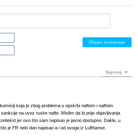
Ime
ili
nadimak
Email
(nije
(nije
obavezno)
obavezno)
Najnoviji
 komisiji koja je zbog problema u opskrbi naftom i naftnim
 sankcije na uvoz ruske nafte. Mislim da bi prije objavljivanja
 kontekst jer ovo što sam napisao je javno dostupno. Dakle, u
 što je FR neki dan napisao a i od ovoga iz Lufthanse.