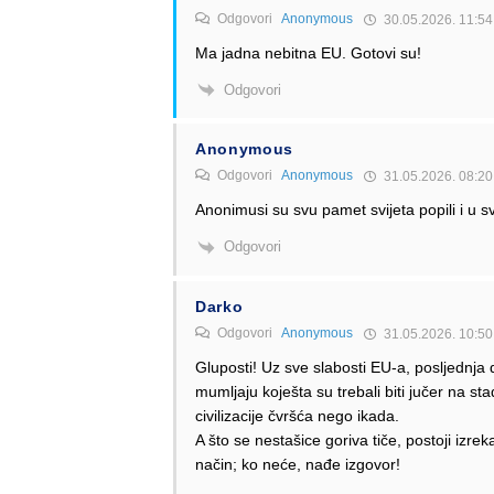
Odgovori
Anonymous
30.05.2026. 11:54
Ma jadna nebitna EU. Gotovi su!
Odgovori
Anonymous
Odgovori
Anonymous
31.05.2026. 08:20
Anonimusi su svu pamet svijeta popili i u s
Odgovori
Darko
Odgovori
Anonymous
31.05.2026. 10:50
Gluposti! Uz sve slabosti EU-a, posljednja d
mumljaju koješta su trebali biti jučer na s
civilizacije čvršća nego ikada.
A što se nestašice goriva tiče, postoji izr
način; ko neće, nađe izgovor!