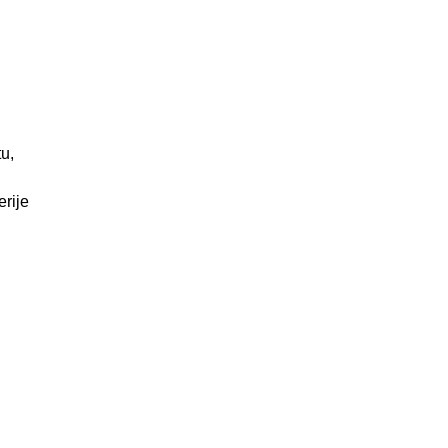
tu,
rije