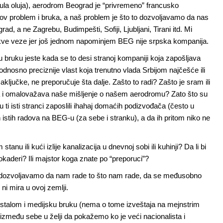
enula oluja), aerodrom Beograd je “privremeno” francusko
hov problem i bruka, a naš problem je što to dozvoljavamo da nas
d, a ne Zagrebu, Budimpešti, Sofiji, Ljubljani, Tirani itd. Mi
kve veze jer još jednom napominjem BEG nije srpska kompanija.
u bruku jeste kada se to desi stranoj kompaniji koja zapošljava
ti, odnosno preciznije vlast koja trenutno vlada Srbijom najčešće ili
aključke, ne preporučuje šta dalje. Zašto to radi? Zašto je sram ili
ruka i omalovažava naše mišljenje o našem aerodromu? Zato što su
su ti isti stranci zaposlili ihahaj domaćih podizvođača (često u
h istih radova na BEG-u (za sebe i stranku), a da ih pritom niko ne
anu ili kući izlije kanalizacija u dnevnoj sobi ili kuhinji? Da li bi
lokaderi? Ili majstor koga znate po “preporuci”?
dok dozvoljavamo da nam rade to što nam rade, da se međusobno
i mira u ovoj zemlji.
uostalom i medijsku bruku (nema o tome izveštaja na mejnstrim
 između sebe u želji da pokažemo ko je veći nacionalista i