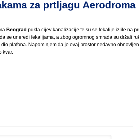
trakama za prtljagu Aerodroma
oma
Beograd
pukla cijev kanalizacije te su se fekalije izlile na pr
bez da se uneredi fekalijama, a zbog ogromnog smrada su držali r
 dio plafona. Napominjem da je ovaj prostor nedavno obnovljen
 kvar.