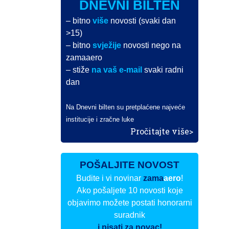
DNEVNI BILTEN
– bitno
više
novosti (svaki dan
>15)
– bitno
svježije
novosti nego na
zamaaero
– stiže
na vaš e-mail
svaki radni
dan
Na Dnevni bilten su pretplaćene najveće
institucije i zračne luke
Pročitajte više>
POŠALJITE NOVOST
Budite i vi novinar
zama
aero
!
Ako pošaljete 10 novosti koje
objavimo možete postati honorarni
suradnik
i pisati za novac!