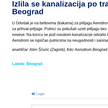
Izlila se kanalizacija po 
Beograd
U četvrtak je na beltovima (trakama) za prtljagu Aerodr
za prihvat prtljage. Putnici su pokušali uzeti prtljagu 
noseve. Na koncu se pod navalom kanalizacije odvalio i
Aerodrom se ispričao putnicima na neugodnosti i sanirao
analitičar: Alen Šćuric (Zagreb), foto: Aerodrom Beograd
Labels:
Beograd
Login