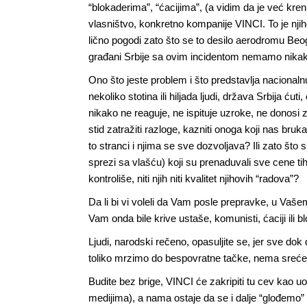
“blokaderima”, “ćacijima”, (a vidim da je već kr
vlasništvo, konkretno kompanije VINCI. To je nji
lično pogodi zato što se to desilo aerodromu Beogra
građani Srbije sa ovim incidentom nemamo nika
Ono što jeste problem i što predstavlja nacionaln
nekoliko stotina ili hiljada ljudi, država Srbija ću
nikako ne reaguje, ne ispituje uzroke, ne donosi z
stid zatražiti razloge, kazniti onoga koji nas b
to stranci i njima se sve dozvoljava? Ili zato što 
sprezi sa vlašću) koji su prenaduvali sve cene ti
kontroliše, niti njih niti kvalitet njihovih “radova”?
Da li bi vi voleli da Vam posle prepravke, u Vašem st
Vam onda bile krive ustaše, komunisti, ćaciji ili b
Ljudi, narodski rečeno, opasuljite se, jer sve 
toliko mrzimo do bespovratne tačke, nema sreće n
Budite bez brige, VINCI će zakripiti tu cev kao 
medijima), a nama ostaje da se i dalje “glođemo”