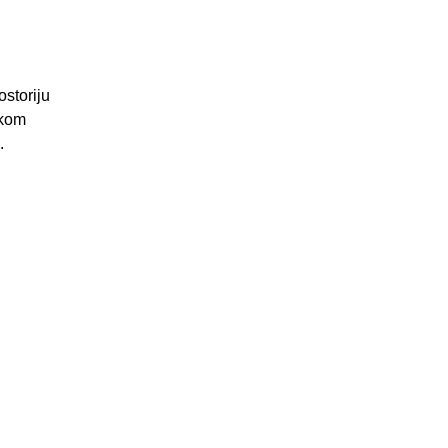
ostoriju
ukom
.