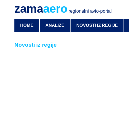
zama
aero
regionalni avio-portal
HOME
ANALIZE
NOVOSTI IZ REGIJE
Novosti iz regije