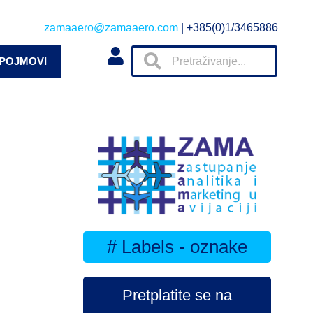
zamaaero@zamaaero.com
| +385(0)1/3465886
 POJMOVI
# Labels - oznake
Pretplatite se na