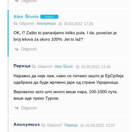
Odgovori
Alen Šćuric
Author
Odgovori
Anonymous
30.04.2022. 17:26
OK, i? Zašto to panavljamo toliko puta. I da, povećan je
broj letova za skoro 100%. Jel to laž?
Odgovori
Перица
Odgovori
Alen Šćuric
01.05.2022. 11:45
Наравно да није лаж, само се питамо зашто је ЕрСрбија
одабрана да буде жртвено јаре од стране Украјинаца.
Вероватно зато што много више пара, 100-1000 пута
више иде преко Турске.
Odgovori
Anonymous
Odgovori
Перица
01.05.2022. 12:57