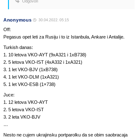
Odgovori
Anonymous
30.04.2022. 05:15
Off:
Pegasus opet leti za Rusiju i to iz Istanbula, Ankare i Antalije.
Turkish danas:
1. 10 letova VKO-AYT (9xA321 i 1xB738)
2. 5 letova VKO-IST (4xA332 i 1xA321)
3. 1 let VKO-BJV (1xB738)
4. 1 let VKO-DLM (1xA321)
5. 1 let VKO-ESB (1×738)
Juce:
1. 12 letova VKO-AYT
2. 5 letova VKO-IST
3. 2 leta VKO-BJV
…
Nesto ne cujem ukrajinsku portparolku da se obim saobracaja