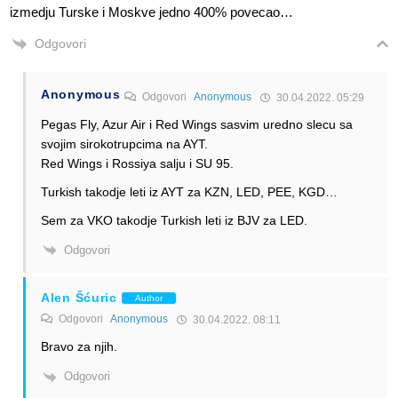
izmedju Turske i Moskve jedno 400% povecao…
Odgovori
Anonymous
Odgovori
Anonymous
30.04.2022. 05:29
Pegas Fly, Azur Air i Red Wings sasvim uredno slecu sa
svojim sirokotrupcima na AYT.
Red Wings i Rossiya salju i SU 95.
Turkish takodje leti iz AYT za KZN, LED, PEE, KGD…
Sem za VKO takodje Turkish leti iz BJV za LED.
Odgovori
Alen Šćuric
Author
Odgovori
Anonymous
30.04.2022. 08:11
Bravo za njih.
Odgovori