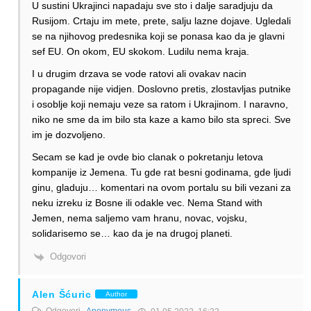
U sustini Ukrajinci napadaju sve sto i dalje saradjuju da
Rusijom. Crtaju im mete, prete, salju lazne dojave. Ugledali
se na njihovog predesnika koji se ponasa kao da je glavni
sef EU. On okom, EU skokom. Ludilu nema kraja.
I u drugim drzava se vode ratovi ali ovakav nacin
propagande nije vidjen. Doslovno pretis, zlostavljas putnike
i osoblje koji nemaju veze sa ratom i Ukrajinom. I naravno,
niko ne sme da im bilo sta kaze a kamo bilo sta spreci. Sve
im je dozvoljeno.
Secam se kad je ovde bio clanak o pokretanju letova
kompanije iz Jemena. Tu gde rat besni godinama, gde ljudi
ginu, gladuju… komentari na ovom portalu su bili vezani za
neku izreku iz Bosne ili odakle vec. Nema Stand with
Jemen, nema saljemo vam hranu, novac, vojsku,
solidarisemo se… kao da je na drugoj planeti.
Odgovori
Alen Šćuric
Author
Odgovori
Anonymous