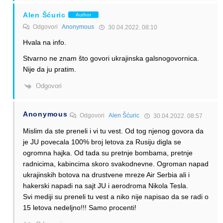
Alen Šćuric
Author
Odgovori
Anonymous
30.04.2022. 08:10
Hvala na info.
Stvarno ne znam što govori ukrajinska galsnogovornica.
Nije da ju pratim.
Odgovori
Anonymous
Odgovori
Alen Šćuric
30.04.2022. 08:57
Mislim da ste preneli i vi tu vest. Od tog njenog govora da
je JU povecala 100% broj letova za Rusiju digla se
ogromna hajka. Od tada su pretnje bombama, pretnje
radnicima, kabincima skoro svakodnevne. Ogroman napad
ukrajinskih botova na drustvene mreze Air Serbia ali i
hakerski napadi na sajt JU i aerodroma Nikola Tesla.
Svi mediji su preneli tu vest a niko nije napisao da se radi o
15 letova nedeljno!!! Samo procenti!