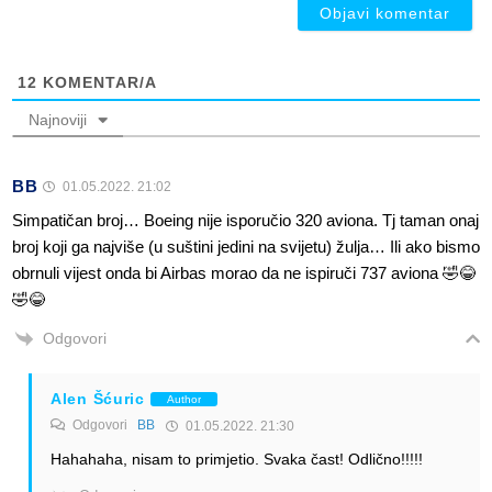
12
KOMENTAR/A
Najnoviji
BB
01.05.2022. 21:02
Simpatičan broj… Boeing nije isporučio 320 aviona. Tj taman onaj
broj koji ga najviše (u suštini jedini na svijetu) žulja… Ili ako bismo
obrnuli vijest onda bi Airbas morao da ne ispiruči 737 aviona 🤣😂
🤣😂
Odgovori
Alen Šćuric
Author
Odgovori
BB
01.05.2022. 21:30
Hahahaha, nisam to primjetio. Svaka čast! Odlično!!!!!