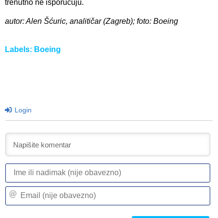
trenutno ne isporučuju.
autor: Alen Šćuric, analitičar (Zagreb); foto: Boeing
Labels:
Boeing
Login
I
ili
n
Em
(n
(n
ob
ob