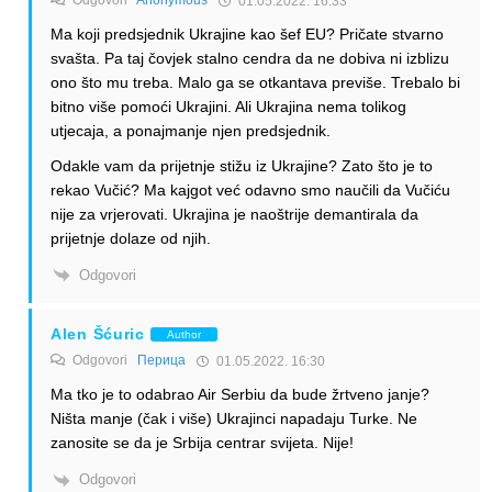
01.05.2022. 16:33
Ma koji predsjednik Ukrajine kao šef EU? Pričate stvarno
svašta. Pa taj čovjek stalno cendra da ne dobiva ni izblizu
ono što mu treba. Malo ga se otkantava previše. Trebalo bi
bitno više pomoći Ukrajini. Ali Ukrajina nema tolikog
utjecaja, a ponajmanje njen predsjednik.
Odakle vam da prijetnje stižu iz Ukrajine? Zato što je to
rekao Vučić? Ma kajgot već odavno smo naučili da Vučiću
nije za vrjerovati. Ukrajina je naoštrije demantirala da
prijetnje dolaze od njih.
Odgovori
Alen Šćuric
Author
Odgovori
Перица
01.05.2022. 16:30
Ma tko je to odabrao Air Serbiu da bude žrtveno janje?
Ništa manje (čak i više) Ukrajinci napadaju Turke. Ne
zanosite se da je Srbija centrar svijeta. Nije!
Odgovori