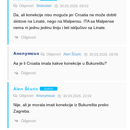
Odgovori
Slobodan
30.03.2026. 09:03
Da, ali konekcije nisu moguće jer Croatia ne može dobiti
slotove na Linate, nego na Malpensu. ITA sa Malpense
nema ni jednu jedinu liniju i leti isključivo sa Linate.
Odgovori
Anonymous
Odgovori
Alen Šćuric
30.03.2026. 09:59
Aa je li Croatia imala kakve konekcije u Bukureštu?
Odgovori
Alen Šćuric
Author
Odgovori
Anonymous
30.03.2026. 22:02
Nije, ali je morala imati konekcije iz Bukurešta preko
Zagreba.
Odgovori