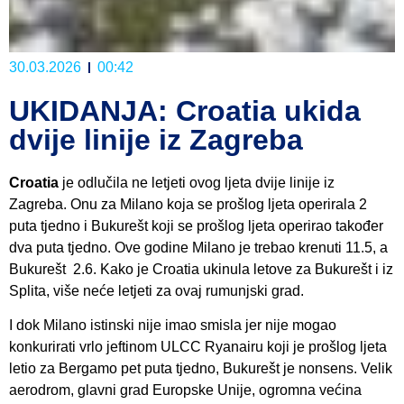
30.03.2026
00:42
UKIDANJA: Croatia ukida
dvije linije iz Zagreba
Croatia
je odlučila ne letjeti ovog ljeta dvije linije iz
Zagreba. Onu za Milano koja se prošlog ljeta operirala 2
puta tjedno i Bukurešt koji se prošlog ljeta operirao također
dva puta tjedno. Ove godine Milano je trebao krenuti 11.5, a
Bukurešt 2.6. Kako je Croatia ukinula letove za Bukurešt i iz
Splita, više neće letjeti za ovaj rumunjski grad.
I dok Milano istinski nije imao smisla jer nije mogao
konkurirati vrlo jeftinom ULCC Ryanairu koji je prošlog ljeta
letio za Bergamo pet puta tjedno, Bukurešt je nonsens. Velik
aerodrom, glavni grad Europske Unije, ogromna većina