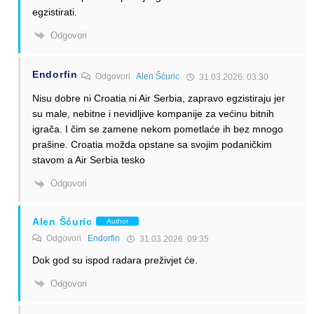
egzistirati.
Odgovori
Endorfin
Odgovori
Alen Šćuric
31.03.2026. 03:30
Nisu dobre ni Croatia ni Air Serbia, zapravo egzistiraju jer
su male, nebitne i nevidljive kompanije za većinu bitnih
igrača. I čim se zamene nekom pometlaće ih bez mnogo
prašine. Croatia možda opstane sa svojim podaničkim
stavom a Air Serbia tesko
Odgovori
Alen Šćuric
Author
Odgovori
Endorfin
31.03.2026. 09:35
Dok god su ispod radara preživjet će.
Odgovori