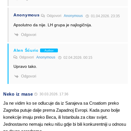
Anonymous
Odgovori
Anonymous
01.04.2026. 23:35
Apsolutno da nije. LH grupa je najlogičnija.
Odgovori
Alen Šćuric
Author
Odgovori
Anonymous
02.04.2026. 00:15
Upravo tako.
Odgovori
Neko iz mase
30.03.2026. 17:36
Ja ne vidim ko se odlucuje da iz Sarajeva sa Croatiom preko
Zagreba putuje dalje prema Zapadnoj Evropi. Kada puno bolje
konekcije imaju preko Beca, ili Istanbula za citav svijet.
Jednostavno nemaju neku nišu gdje bi bili konkurentniji u odnosu