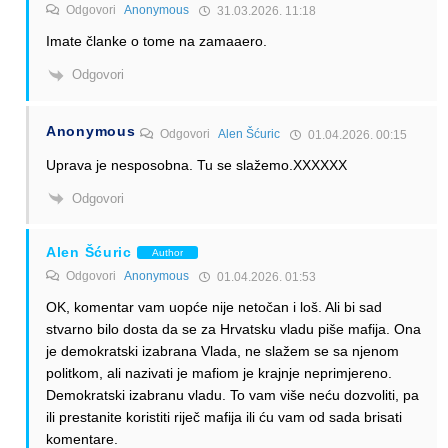
Odgovori
Anonymous
31.03.2026. 11:18
Imate članke o tome na zamaaero.
Odgovori
Anonymous
Odgovori
Alen Šćuric
01.04.2026. 00:15
Uprava je nesposobna. Tu se slažemo.XXXXXX
Odgovori
Alen Šćuric
Author
Odgovori
Anonymous
01.04.2026. 01:53
OK, komentar vam uopće nije netočan i loš. Ali bi sad
stvarno bilo dosta da se za Hrvatsku vladu piše mafija. Ona
je demokratski izabrana Vlada, ne slažem se sa njenom
politkom, ali nazivati je mafiom je krajnje neprimjereno.
Demokratski izabranu vladu. To vam više neću dozvoliti, pa
ili prestanite koristiti riječ mafija ili ću vam od sada brisati
komentare.