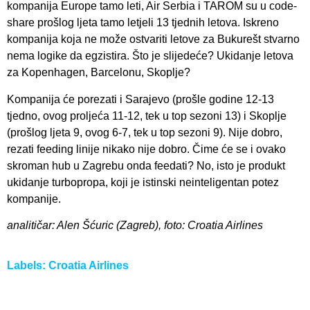
kompanija Europe tamo leti, Air Serbia i TAROM su u code-
share prošlog ljeta tamo letjeli 13 tjednih letova. Iskreno
kompanija koja ne može ostvariti letove za Bukurešt stvarno
nema logike da egzistira. Što je slijedeće? Ukidanje letova
za Kopenhagen, Barcelonu, Skoplje?
Kompanija će porezati i Sarajevo (prošle godine 12-13
tjedno, ovog proljeća 11-12, tek u top sezoni 13) i Skoplje
(prošlog ljeta 9, ovog 6-7, tek u top sezoni 9). Nije dobro,
rezati feeding linije nikako nije dobro. Čime će se i ovako
skroman hub u Zagrebu onda feedati? No, isto je produkt
ukidanje turbopropa, koji je istinski neinteligentan potez
kompanije.
analitičar: Alen Šćuric (Zagreb), foto: Croatia Airlines
Labels:
Croatia Airlines