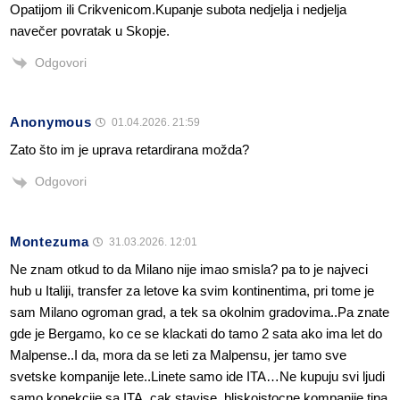
Opatijom ili Crikvenicom.Kupanje subota nedjelja i nedjelja
navečer povratak u Skopje.
Odgovori
Anonymous
01.04.2026. 21:59
Zato što im je uprava retardirana možda?
Odgovori
Montezuma
31.03.2026. 12:01
Ne znam otkud to da Milano nije imao smisla? pa to je najveci
hub u Italiji, transfer za letove ka svim kontinentima, pri tome je
sam Milano ogroman grad, a tek sa okolnim gradovima..Pa znate
gde je Bergamo, ko ce se klackati do tamo 2 sata ako ima let do
Malpense..I da, mora da se leti za Malpensu, jer tamo sve
svetske kompanije lete..Linete samo ide ITA…Ne kupuju svi ljudi
samo konekcije sa ITA, cak stavise, bliskoistocne kompanije tipa