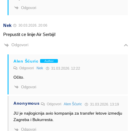
Odgovori
Nek
30.03.2026. 20:06
Prepustit ce linije Air Serbiji!
Odgovori
Alen Šćuric
Author
Odgovori
Nek
31.03.2026. 12:22
Očito.
Odgovori
Anonymous
Odgovori
Alen Šćuric
31.03.2026. 13:19
JU je najlogicnija avio kompanija za transfer letove izmedju
Zagreba i Bukurresta.
Odgovori