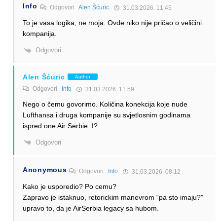
Info
Odgovori
Alen Šćuric
31.03.2026. 11:45
To je vasa logika, ne moja. Ovde niko nije pričao o veličini
kompanija.
Odgovori
Alen Šćuric
Author
Odgovori
Info
31.03.2026. 11:59
Nego o čemu govorimo. Količina konekcija koje nude
Lufthansa i druga kompanije su svjetlosnim godinama
ispred one Air Serbie. I?
Odgovori
Anonymous
Odgovori
Info
31.03.2026. 08:12
Kako je usporedio? Po cemu?
Zapravo je istaknuo, retorickim manevrom “pa sto imaju?”
upravo to, da je AirSerbia legacy sa hubom.