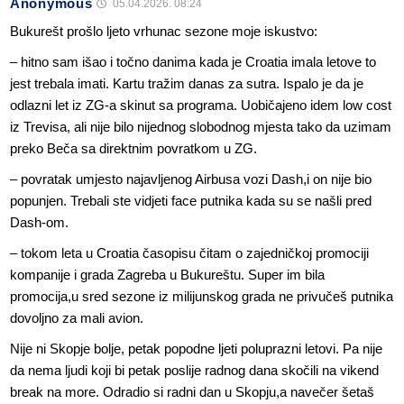
Anonymous
05.04.2026. 08:24
Bukurešt prošlo ljeto vrhunac sezone moje iskustvo:
– hitno sam išao i točno danima kada je Croatia imala letove to
jest trebala imati. Kartu tražim danas za sutra. Ispalo je da je
odlazni let iz ZG-a skinut sa programa. Uobičajeno idem low cost
iz Trevisa, ali nije bilo nijednog slobodnog mjesta tako da uzimam
preko Beča sa direktnim povratkom u ZG.
– povratak umjesto najavljenog Airbusa vozi Dash,i on nije bio
popunjen. Trebali ste vidjeti face putnika kada su se našli pred
Dash-om.
– tokom leta u Croatia časopisu čitam o zajedničkoj promociji
kompanije i grada Zagreba u Bukureštu. Super im bila
promocija,u sred sezone iz milijunskog grada ne privučeš putnika
dovoljno za mali avion.
Nije ni Skopje bolje, petak popodne ljeti poluprazni letovi. Pa nije
da nema ljudi koji bi petak poslije radnog dana skočili na vikend
break na more. Odradio si radni dan u Skopju,a navečer šetaš