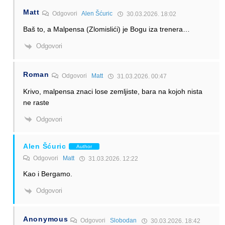
Matt
Odgovori
Alen Šćuric
30.03.2026. 18:02
Baš to, a Malpensa (Zlomislići) je Bogu iza trenera…
Odgovori
Roman
Odgovori
Matt
31.03.2026. 00:47
Krivo, malpensa znaci lose zemljiste, bara na kojoh nista
ne raste
Odgovori
Alen Šćuric
Author
Odgovori
Matt
31.03.2026. 12:22
Kao i Bergamo.
Odgovori
Anonymous
Odgovori
Slobodan
30.03.2026. 18:42