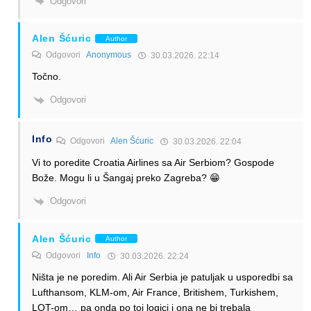
Odgovori
Alen Šćuric
Author
Odgovori
Anonymous
30.03.2026. 22:14
Točno.
Odgovori
Info
Odgovori
Alen Šćuric
30.03.2026. 22:04
Vi to poredite Croatia Airlines sa Air Serbiom? Gospode
Bože. Mogu li u Šangaj preko Zagreba? 😁
Odgovori
Alen Šćuric
Author
Odgovori
Info
30.03.2026. 22:24
Ništa je ne poredim. Ali Air Serbia je patuljak u usporedbi sa
Lufthansom, KLM-om, Air France, Britishem, Turkishem,
LOT-om… pa onda po toj logici i ona ne bi trebala