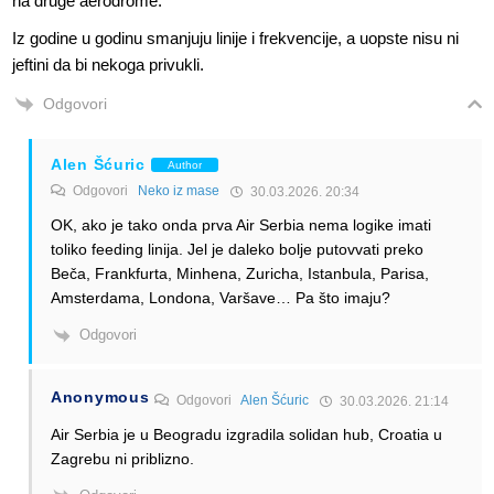
na druge aerodrome.
Iz godine u godinu smanjuju linije i frekvencije, a uopste nisu ni
jeftini da bi nekoga privukli.
Odgovori
Alen Šćuric
Author
Odgovori
Neko iz mase
30.03.2026. 20:34
OK, ako je tako onda prva Air Serbia nema logike imati
toliko feeding linija. Jel je daleko bolje putovvati preko
Beča, Frankfurta, Minhena, Zuricha, Istanbula, Parisa,
Amsterdama, Londona, Varšave… Pa što imaju?
Odgovori
Anonymous
Odgovori
Alen Šćuric
30.03.2026. 21:14
Air Serbia je u Beogradu izgradila solidan hub, Croatia u
Zagrebu ni priblizno.