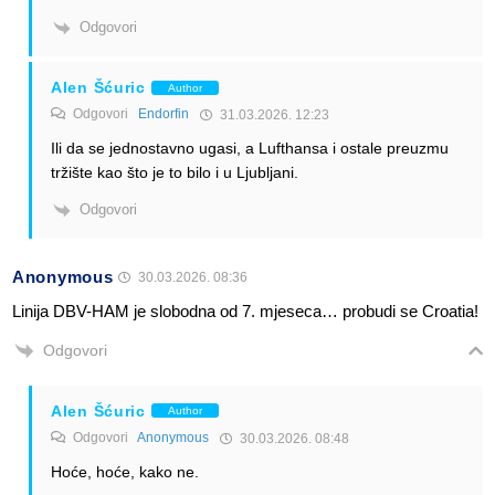
Odgovori
Alen Šćuric
Author
Odgovori
Endorfin
31.03.2026. 12:23
Ili da se jednostavno ugasi, a Lufthansa i ostale preuzmu
tržište kao što je to bilo i u Ljubljani.
Odgovori
Anonymous
30.03.2026. 08:36
Linija DBV-HAM je slobodna od 7. mjeseca… probudi se Croatia!
Odgovori
Alen Šćuric
Author
Odgovori
Anonymous
30.03.2026. 08:48
Hoće, hoće, kako ne.