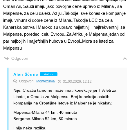
Oman Air, Saudi imaju jako povoljne cene upravo iz Milana , sa
Malpense, za celu daleku Aziju..Takodje, sve koneske kompanije
imaju vrhunski dobre cene iz Milana..Takodje LCC za cela
Kanarska ostrva i Maroko su upravo najjeftiniji i najfrekventniji sa
Malpense, poredeci celu Evropu..Za Afriku je Malpensa jedan od
par najboljih i najjeftinijih hubova u Evropi..Mora se leteti za
Malpensu
Odgovori
Alen Šćuric
Author
Odgovori
Montezuma
31.03.2026. 12:12
Nije. Croatia tamo ne može imati konekcije jer ITA leti za
Linate, a Croatia za Malpensu. Broj konekcija ostalih
kompanija na Croatijine letove iz Malpense je nikakav.
Mapensa-Milano 44 km, 40 minuta
Bergamo-Milano 52 km, 50 minuta
I nije neka razlika.