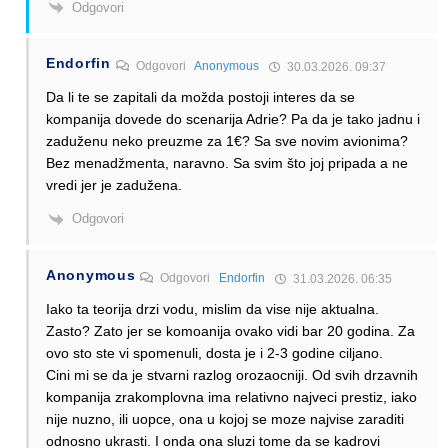
Odgovori
Endorfin
Odgovori
Anonymous
30.03.2026. 09:37
Da li te se zapitali da možda postoji interes da se
kompanija dovede do scenarija Adrie? Pa da je tako jadnu i
zaduženu neko preuzme za 1€? Sa sve novim avionima?
Bez menadžmenta, naravno. Sa svim što joj pripada a ne
vredi jer je zadužena.
Odgovori
Anonymous
Odgovori
Endorfin
31.03.2026. 06:35
Iako ta teorija drzi vodu, mislim da vise nije aktualna.
Zasto? Zato jer se komoanija ovako vidi bar 20 godina. Za
ovo sto ste vi spomenuli, dosta je i 2-3 godine ciljano.
Cini mi se da je stvarni razlog orozaocniji. Od svih drzavnih
kompanija zrakomplovna ima relativno najveci prestiz, iako
nije nuzno, ili uopce, ona u kojoj se moze najvise zaraditi
odnosno ukrasti. I onda ona sluzi tome da se kadrovi