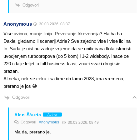
Odgovori
Anonymous
30.03.2026. 08:37
Vise aviona, manje linija. Povecanje frkevencija? Ha ha ha.
Dakle, gledamo li scenarij Adrie? Sve zajedno vise i vise lici na
to. Sada je uistinu zadnje vrijeme da se unificirana flota iskoristi
uvodjenjem turbopropova (do 5 kom) i 1-2 widebody. Inace ce
220 i dalje letjeti u full business klasi, znaci svaki drugi sic
prazan.
Al neka, nek se ceka i sa time do tamo 2028, ima vremena,
prerano je jos 😀
Odgovori
Alen Šćuric
Author
Odgovori
Anonymous
30.03.2026. 08:49
Ma da, prerano je.