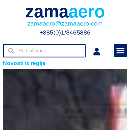
zama
aero
zamaaero@zamaaero.com
+385(0)1/3465886
Novosti iz regije