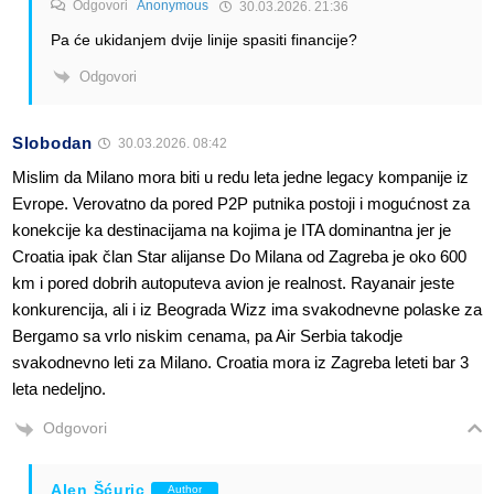
Odgovori
Anonymous
30.03.2026. 21:36
Pa će ukidanjem dvije linije spasiti financije?
Odgovori
Slobodan
30.03.2026. 08:42
Mislim da Milano mora biti u redu leta jedne legacy kompanije iz
Evrope. Verovatno da pored P2P putnika postoji i mogućnost za
konekcije ka destinacijama na kojima je ITA dominantna jer je
Croatia ipak član Star alijanse Do Milana od Zagreba je oko 600
km i pored dobrih autoputeva avion je realnost. Rayanair jeste
konkurencija, ali i iz Beograda Wizz ima svakodnevne polaske za
Bergamo sa vrlo niskim cenama, pa Air Serbia takodje
svakodnevno leti za Milano. Croatia mora iz Zagreba leteti bar 3
leta nedeljno.
Odgovori
Alen Šćuric
Author