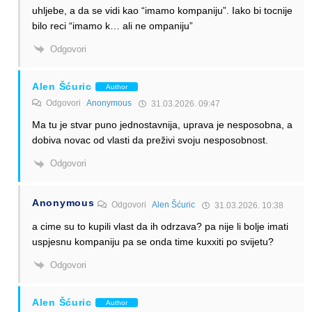
uhljebe, a da se vidi kao “imamo kompaniju”. Iako bi tocnije
bilo reci “imamo k… ali ne ompaniju”
Odgovori
Alen Šćuric
Author
Odgovori
Anonymous
31.03.2026. 09:47
Ma tu je stvar puno jednostavnija, uprava je nesposobna, a
dobiva novac od vlasti da preživi svoju nesposobnost.
Odgovori
Anonymous
Odgovori
Alen Šćuric
31.03.2026. 10:38
a cime su to kupili vlast da ih odrzava? pa nije li bolje imati
uspjesnu kompaniju pa se onda time kuxxiti po svijetu?
Odgovori
Alen Šćuric
Author