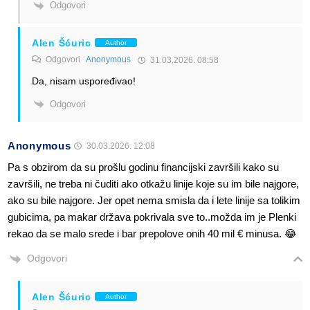
Odgovori
Alen Šćuric
Author
Odgovori
Anonymous
31.03.2026. 08:58
Da, nisam uspoređivao!
Odgovori
Anonymous
30.03.2026. 12:08
Pa s obzirom da su prošlu godinu financijski završili kako su
završili, ne treba ni čuditi ako otkažu linije koje su im bile najgore,
ako su bile najgore. Jer opet nema smisla da i lete linije sa tolikim
gubicima, pa makar država pokrivala sve to..možda im je Plenki
rekao da se malo srede i bar prepolove onih 40 mil € minusa. 😂
Odgovori
Alen Šćuric
Author