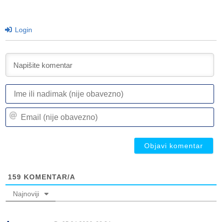
Login
I
ili
n
Em
(n
(n
ob
ob
159
KOMENTAR/A
Najnoviji