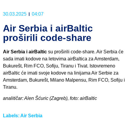
30.03.2025
04:07
Air Serbia i airBaltic
proširili code-share
Air Serbia i airBaltic
su proširili code-share. Air Serbia će
sada imati kodove na letovima airBaltica za Amsterdam,
Bukurešt, Rim FCO, Sofiju, Tiranu i Tivat. Istovremeno
airBaltic će imati svoje kodove na linijama Air Serbie za
Amsterdam, Bukurešt, Milano Malpensu, Rim FCO, Sofiju i
Tiranu.
analitičar: Alen Šćuric (Zagreb), foto: airBaltic
Labels:
Air Serbia