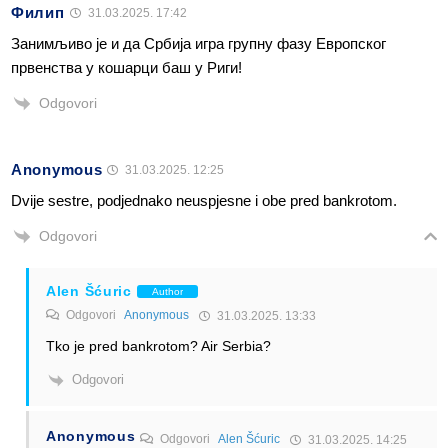
Филип
31.03.2025. 17:42
Занимљиво је и да Србија игра групну фазу Европског
првенства у кошарци баш у Риги!
Odgovori
Anonymous
31.03.2025. 12:25
Dvije sestre, podjednako neuspjesne i obe pred bankrotom.
Odgovori
Alen Šćuric
Author
Odgovori
Anonymous
31.03.2025. 13:33
Tko je pred bankrotom? Air Serbia?
Odgovori
Anonymous
Odgovori
Alen Šćuric
31.03.2025. 14:25