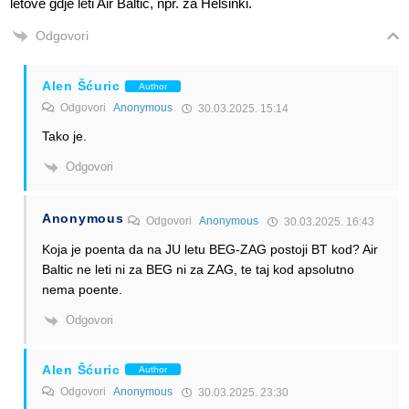
letove gdje leti Air Baltic, npr. za Helsinki.
Odgovori
Alen Šćuric
Author
Odgovori
Anonymous
30.03.2025. 15:14
Tako je.
Odgovori
Anonymous
Odgovori
Anonymous
30.03.2025. 16:43
Koja je poenta da na JU letu BEG-ZAG postoji BT kod? Air
Baltic ne leti ni za BEG ni za ZAG, te taj kod apsolutno
nema poente.
Odgovori
Alen Šćuric
Author
Odgovori
Anonymous
30.03.2025. 23:30