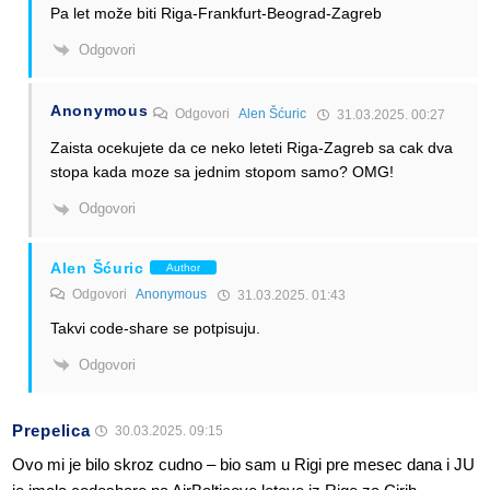
Pa let može biti Riga-Frankfurt-Beograd-Zagreb
Odgovori
Anonymous
Odgovori
Alen Šćuric
31.03.2025. 00:27
Zaista ocekujete da ce neko leteti Riga-Zagreb sa cak dva
stopa kada moze sa jednim stopom samo? OMG!
Odgovori
Alen Šćuric
Author
Odgovori
Anonymous
31.03.2025. 01:43
Takvi code-share se potpisuju.
Odgovori
Prepelica
30.03.2025. 09:15
Ovo mi je bilo skroz cudno – bio sam u Rigi pre mesec dana i JU