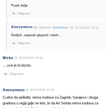
Puste želje
Odgovori
Anonymous
Odgovori
Anonymous
01.04.2025. 22:21
Dodjoh, napisah glupost i odoh…
Odgovori
Mirko
30.03.2025. 18:58
….sve je to biznis.
Odgovori
Anonymous
30.03.2025. 12:00
Cudno da airBaltic nema kodove za Zagreb, Sarajevo i druga
gradova u regiji gdje ne lete, te da Air Serbia nema kodova za