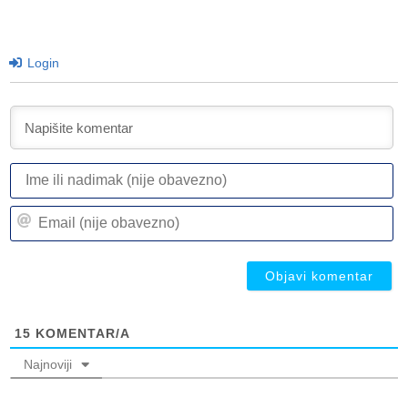
Login
I
ili
n
Em
(n
(n
ob
ob
15
KOMENTAR/A
Najnoviji