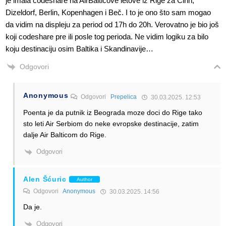
je imala codeshare na AirBalticove letove iz Rige za Cirih,
Dizeldorf, Berlin, Kopenhagen i Beč. I to je ono što sam mogao
da vidim na displeju za period od 17h do 20h. Verovatno je bio još
koji codeshare pre ili posle tog perioda. Ne vidim logiku za bilo
koju destinaciju osim Baltika i Skandinavije…
Odgovori
Anonymous
Odgovori
Prepelica
30.03.2025. 12:53
Poenta je da putnik iz Beograda moze doci do Rige tako
sto leti Air Serbiom do neke evropske destinacije, zatim
dalje Air Balticom do Rige.
Odgovori
Alen Šćuric
Author
Odgovori
Anonymous
30.03.2025. 14:56
Da je.
Odgovori