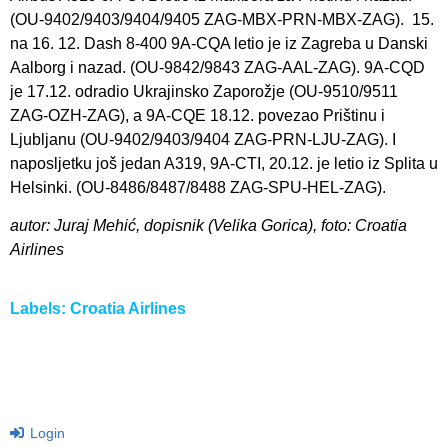
(OU-9402/9403/9404/9405 ZAG-MBX-PRN-MBX-ZAG). 15.
na 16. 12. Dash 8-400 9A-CQA letio je iz Zagreba u Danski
Aalborg i nazad. (OU-9842/9843 ZAG-AAL-ZAG). 9A-CQD
je 17.12. odradio Ukrajinsko Zaporožje (OU-9510/9511
ZAG-OZH-ZAG), a 9A-CQE 18.12. povezao Prištinu i
Ljubljanu (OU-9402/9403/9404 ZAG-PRN-LJU-ZAG). I
naposljetku još jedan A319, 9A-CTI, 20.12. je letio iz Splita u
Helsinki. (OU-8486/8487/8488 ZAG-SPU-HEL-ZAG).
autor: Juraj Mehić, dopisnik (Velika Gorica), foto: Croatia
Airlines
Labels:
Croatia Airlines
Login