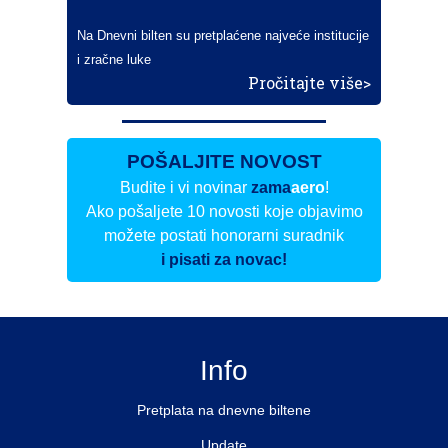
Na Dnevni bilten su pretplaćene najveće institucije
i zračne luke
Pročitajte više>
POŠALJITE NOVOST
Budite i vi novinar
zama
aero
!
Ako pošaljete 10 novosti koje objavimo
možete postati honorarni suradnik
i pisati za novac!
Info
Pretplata na dnevne biltene
Update