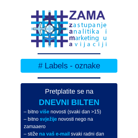
# Labels - oznake
Pretplatite se na
DNEVNI BILTEN
– bitno
više
novosti (svaki dan >15)
– bitno
svježije
novosti nego na
zamaaero
– stiže
na vaš e-mail
svaki radni dan