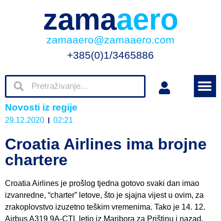
zama
aero
zamaaero@zamaaero.com
+385(0)1/3465886
Novosti iz regije
29.12.2020
02:21
Croatia Airlines ima brojne
chartere
Croatia Airlines je prošlog tjedna gotovo svaki dan imao
izvanredne, “charter” letove, što je sjajna vijest u ovim, za
zrakoplovstvo izuzetno teškim vremenima. Tako je 14. 12.
Airbus A319 9A-CTL letio iz Maribora za Prištinu i nazad.