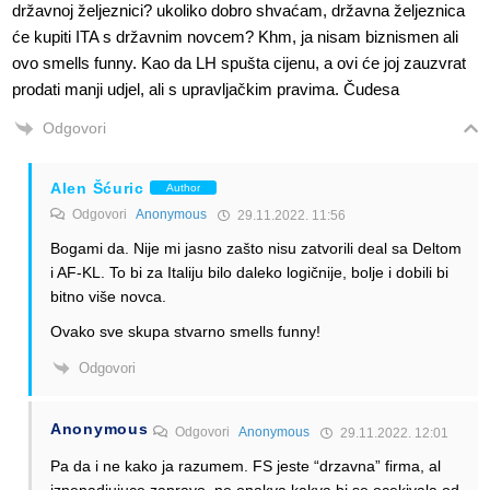
državnoj željeznici? ukoliko dobro shvaćam, državna željeznica
će kupiti ITA s državnim novcem? Khm, ja nisam biznismen ali
ovo smells funny. Kao da LH spušta cijenu, a ovi će joj zauzvrat
prodati manji udjel, ali s upravljačkim pravima. Čudesa
Odgovori
Alen Šćuric
Author
Odgovori
Anonymous
29.11.2022. 11:56
Bogami da. Nije mi jasno zašto nisu zatvorili deal sa Deltom
i AF-KL. To bi za Italiju bilo daleko logičnije, bolje i dobili bi
bitno više novca.
Ovako sve skupa stvarno smells funny!
Odgovori
Anonymous
Odgovori
Anonymous
29.11.2022. 12:01
Pa da i ne kako ja razumem. FS jeste “drzavna” firma, al