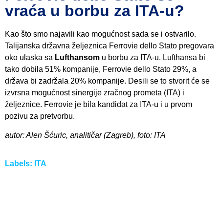
vraća u borbu za ITA-u?
Kao što smo najavili kao mogućnost sada se i ostvarilo.
Talijanska državna željeznica Ferrovie dello Stato pregovara
oko ulaska sa
Lufthansom
u borbu za ITA-u. Lufthansa bi
tako dobila 51% kompanije, Ferrovie dello Stato 29%, a
država bi zadržala 20% kompanije. Desili se to stvorit će se
izvrsna mogućnost sinergije zračnog prometa (ITA) i
željeznice. Ferrovie je bila kandidat za ITA-u i u prvom
pozivu za pretvorbu.
autor: Alen Šćuric, analitičar (Zagreb), foto: ITA
Labels:
ITA