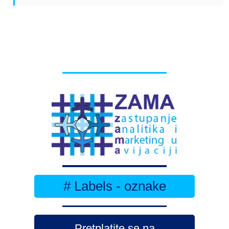
# Labels - oznake
Pretplatite se na