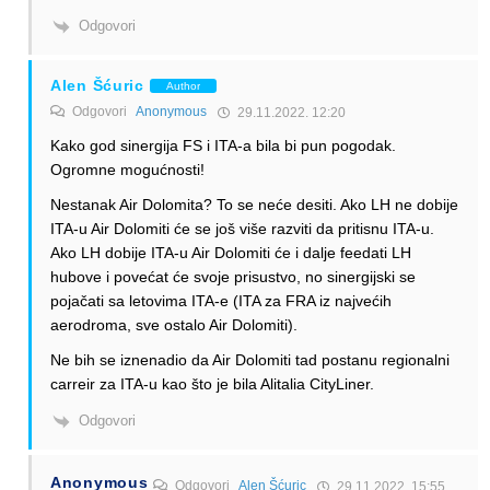
Odgovori
Alen Šćuric
Author
Odgovori
Anonymous
29.11.2022. 12:20
Kako god sinergija FS i ITA-a bila bi pun pogodak.
Ogromne mogućnosti!
Nestanak Air Dolomita? To se neće desiti. Ako LH ne dobije
ITA-u Air Dolomiti će se još više razviti da pritisnu ITA-u.
Ako LH dobije ITA-u Air Dolomiti će i dalje feedati LH
hubove i povećat će svoje prisustvo, no sinergijski se
pojačati sa letovima ITA-e (ITA za FRA iz najvećih
aerodroma, sve ostalo Air Dolomiti).
Ne bih se iznenadio da Air Dolomiti tad postanu regionalni
carreir za ITA-u kao što je bila Alitalia CityLiner.
Odgovori
Anonymous
Odgovori
Alen Šćuric
29.11.2022. 15:55