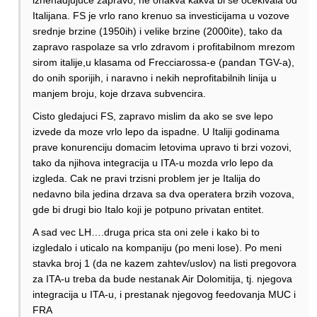
iznenadjujuce zapravo, ne onakva kakva bi se ocekivala od
Italijana. FS je vrlo rano krenuo sa investicijama u vozove
srednje brzine (1950ih) i velike brzine (2000ite), tako da
zapravo raspolaze sa vrlo zdravom i profitabilnom mrezom
sirom italije,u klasama od Frecciarossa-e (pandan TGV-a),
do onih sporijih, i naravno i nekih neprofitabilnih linija u
manjem broju, koje drzava subvencira.
Cisto gledajuci FS, zapravo mislim da ako se sve lepo
izvede da moze vrlo lepo da ispadne. U Italiji godinama
prave konurenciju domacim letovima upravo ti brzi vozovi,
tako da njihova integracija u ITA-u mozda vrlo lepo da
izgleda. Cak ne pravi trzisni problem jer je Italija do
nedavno bila jedina drzava sa dva operatera brzih vozova,
gde bi drugi bio Italo koji je potpuno privatan entitet.
A sad vec LH….druga prica sta oni zele i kako bi to
izgledalo i uticalo na kompaniju (po meni lose). Po meni
stavka broj 1 (da ne kazem zahtev/uslov) na listi pregovora
za ITA-u treba da bude nestanak Air Dolomitija, tj. njegova
integracija u ITA-u, i prestanak njegovog feedovanja MUC i
FRA