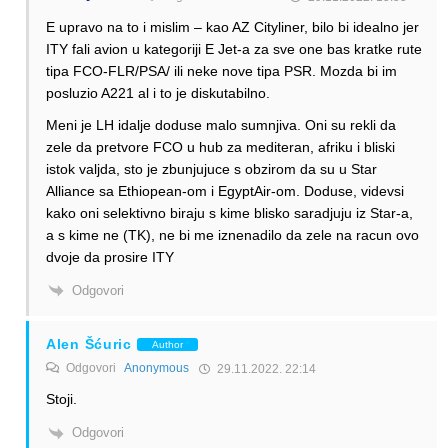
E upravo na to i mislim – kao AZ Cityliner, bilo bi idealno jer
ITY fali avion u kategoriji E Jet-a za sve one bas kratke rute
tipa FCO-FLR/PSA/ ili neke nove tipa PSR. Mozda bi im
posluzio A221 al i to je diskutabilno.
Meni je LH idalje doduse malo sumnjiva. Oni su rekli da
zele da pretvore FCO u hub za mediteran, afriku i bliski
istok valjda, sto je zbunjujuce s obzirom da su u Star
Alliance sa Ethiopean-om i EgyptAir-om. Doduse, videvsi
kako oni selektivno biraju s kime blisko saradjuju iz Star-a,
a s kime ne (TK), ne bi me iznenadilo da zele na racun ovo
dvoje da prosire ITY
Odgovori
Alen Šćuric
Author
Odgovori
Anonymous
29.11.2022. 22:14
Stoji.
Odgovori