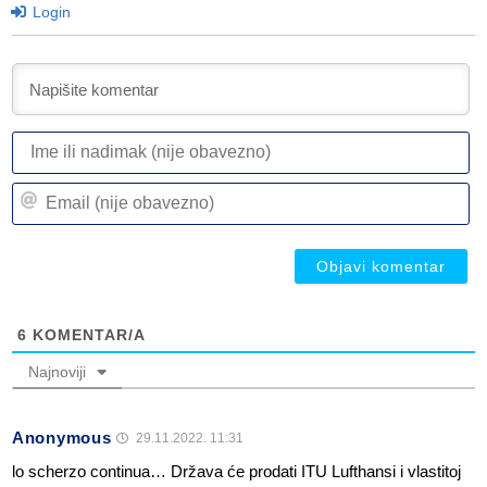
Login
I
ili
n
Em
(n
(n
ob
ob
6
KOMENTAR/A
Najnoviji
Anonymous
29.11.2022. 11:31
lo scherzo continua… Država će prodati ITU Lufthansi i vlastitoj