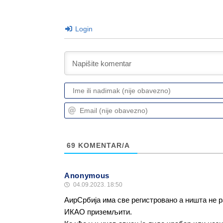
Login
69
KOMENTAR/A
Anonymous
04.09.2023. 18:50
АирСрбија има све регистровано а ништа не 
ИКАО приземљити.