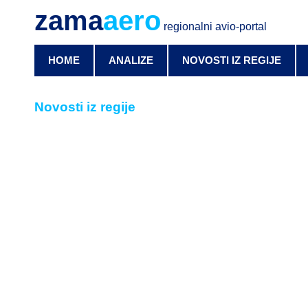
zama
aero
regionalni avio-portal
HOME
ANALIZE
NOVOSTI IZ REGIJE
Novosti iz regije