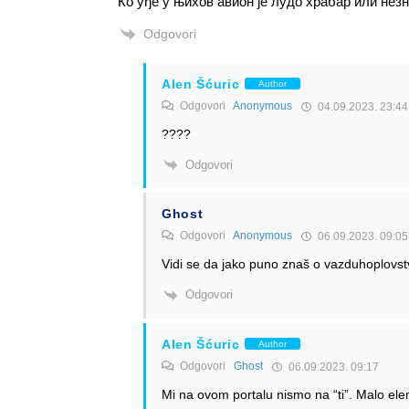
Ко уђе у њихов авион је лудо храбар или нез
Odgovori
Alen Šćuric
Author
Odgovori
Anonymous
04.09.2023. 23:44
????
Odgovori
Ghost
Odgovori
Anonymous
06.09.2023. 09:05
Vidi se da jako puno znaš o vazduhoplovs
Odgovori
Alen Šćuric
Author
Odgovori
Ghost
06.09.2023. 09:17
Mi na ovom portalu nismo na “ti”. Malo ele