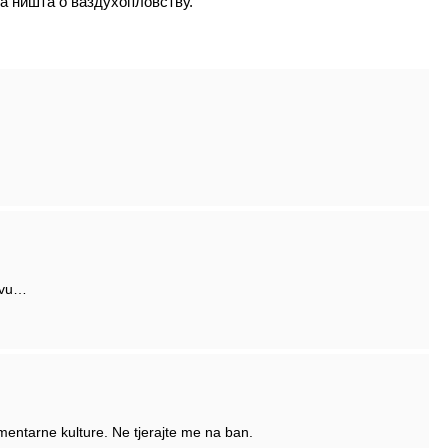
на ништа о ваздухопловству.
tvu…
mentarne kulture. Ne tjerajte me na ban.