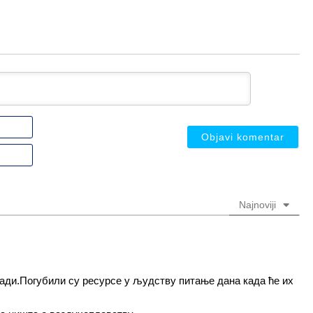
Ime
ili
nadimak
Email
(nije
(nije
obavezno)
obavezno)
Najnoviji
ради.Погубили су ресурсе у људству питање дана када ће их