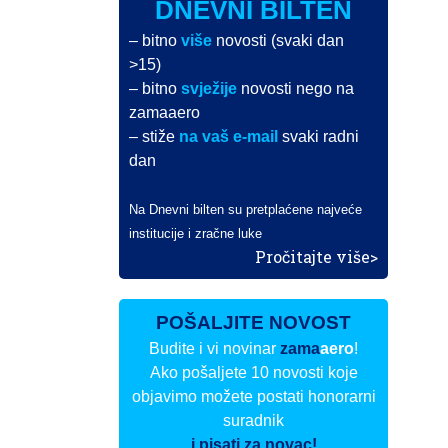
DNEVNI BILTEN
– bitno
više
novosti (svaki dan
>15)
– bitno
svježije
novosti nego na
zamaaero
– stiže
na vaš e-mail
svaki radni
dan
Na Dnevni bilten su pretplaćene najveće
institucije i zračne luke
Pročitajte više>
POŠALJITE NOVOST
Budite i vi novinar
zama
aero
!
Ako pošaljete 10 novosti koje
objavimo možete postati honorarni
suradnik
i pisati za novac!