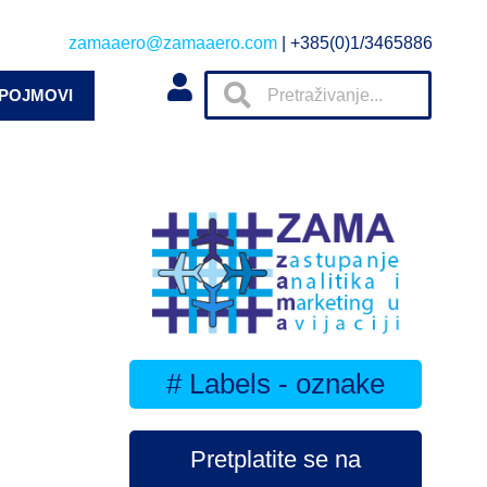
zamaaero@zamaaero.com
| +385(0)1/3465886
 POJMOVI
# Labels - oznake
Pretplatite se na