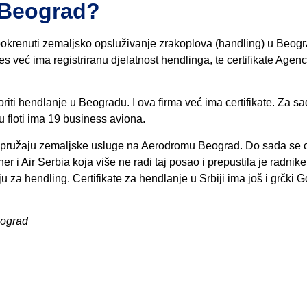
 Beograd?
pokrenuti zemaljsko opsluživanje zrakoplova (handling) u Beogr
 već ima registriranu djelatnost hendlinga, te certifikate Agenc
voriti hendlanje u Beogradu. I ova firma već ima certifikate. Za sa
u floti ima 19 business aviona.
je pružaju zemaljske usluge na Aerodromu Beograd. Do sada se 
i Air Serbia koja više ne radi taj posao i prepustila je radnike
za hendling. Certifikate za hendlanje u Srbiji ima još i grčki G
eograd