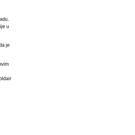
adu.
ije u
da je
ovim
oldair