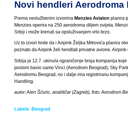
Novi hendleri Aerodroma
Prema neslužbenim izvorima
Menzies Aviaton
planira 
Menzies operira na 250 aerodroma diljem svijeta. Menzies
Srbiji i može krenuti sa opsluživanjem vrlo brzo.
Uz to izvori tvrde da i Airpink Željka Mitrovića planira ot
poznato da Airpink želi hendlati privatne avione. Airpink 
Srbija je 12.7. ukinula ograničenje broja kompanija ko
poslom bavio samo Vinci (Aerodrom Beograd), Sky Partner 
Aerodromu Beograd, no i dalje ima registriranu kompaniju 
Handling.
autor: Alen Šćuric, analitičar (Zagreb), foto: Aerodrom B
Labels:
Beograd