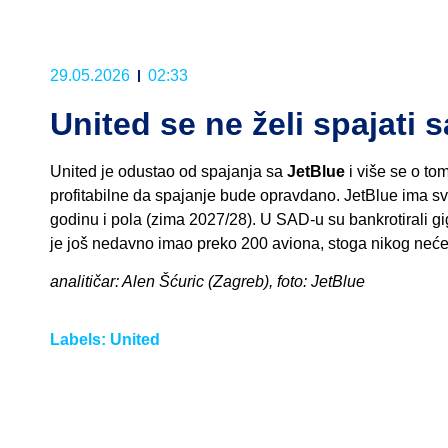
29.05.2026
02:33
United se ne želi spajati 
United je odustao od spajanja sa
JetBlue
i više se o to
profitabilne da spajanje bude opravdano. JetBlue ima sva
godinu i pola (zima 2027/28). U SAD-u su bankrotirali gig
je još nedavno imao preko 200 aviona, stoga nikog neće 
analitičar: Alen Šćuric (Zagreb), foto: JetBlue
Labels:
United