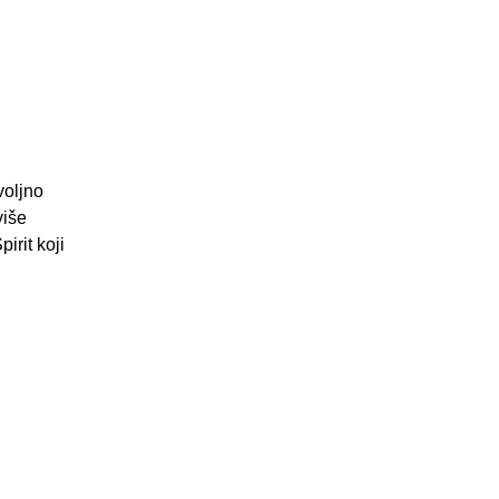
voljno
više
irit koji