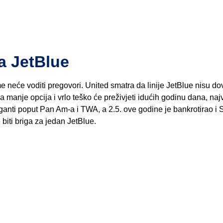
sa JetBlue
me neće voditi pregovori. United smatra da linije JetBlue nisu do
 manje opcija i vrlo teško će preživjeti idućih godinu dana, naj
anti poput Pan Am-a i TWA, a 2.5. ove godine je bankrotirao i Sp
biti briga za jedan JetBlue.