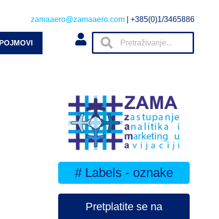
zamaaero@zamaaero.com
| +385(0)1/3465886
 POJMOVI
# Labels - oznake
Pretplatite se na