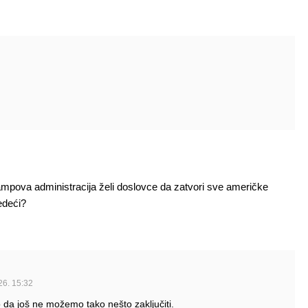
mpova administracija želi doslovce da zatvori sve američke
edeći?
6. 15:32
 da još ne možemo tako nešto zaključiti.