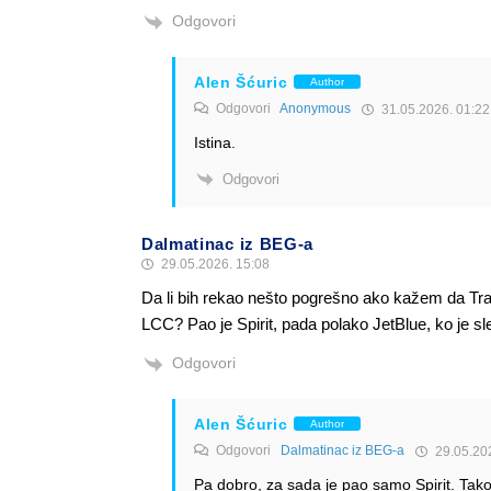
Odgovori
Alen Šćuric
Author
Odgovori
Anonymous
31.05.2026. 01:22
Istina.
Odgovori
Dalmatinac iz BEG-a
29.05.2026. 15:08
Da li bih rekao nešto pogrešno ako kažem da Tra
LCC? Pao je Spirit, pada polako JetBlue, ko je sl
Odgovori
Alen Šćuric
Author
Odgovori
Dalmatinac iz BEG-a
29.05.202
Pa dobro, za sada je pao samo Spirit. Tako