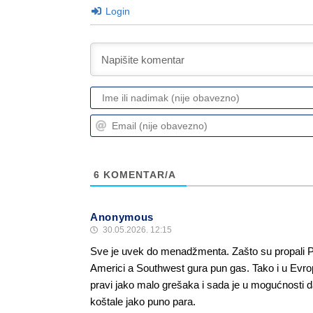
Login
6
KOMENTAR/A
Anonymous
30.05.2026. 12:15
Sve je uvek do menadžmenta. Zašto su propali P
Americi a Southwest gura pun gas. Tako i u Evr
pravi jako malo grešaka i sada je u mogućnosti d
koštale jako puno para.