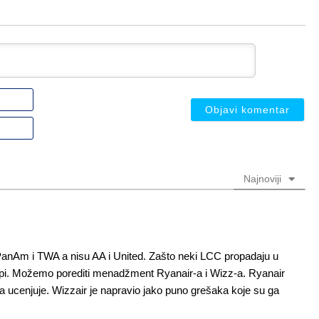
Ime
ili
nadimak
Email
(nije
(nije
obavezno)
obavezno)
Najnoviji
anAm i TWA a nisu AA i United. Zašto neki LCC propadaju u
opi. Možemo porediti menadžment Ryanair-a i Wizz-a. Ryanair
a ucenjuje. Wizzair je napravio jako puno grešaka koje su ga