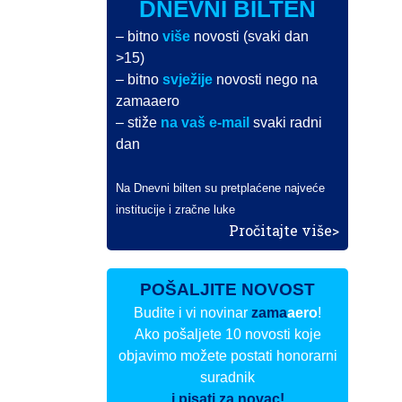
DNEVNI BILTEN
– bitno
više
novosti (svaki dan
>15)
– bitno
svježije
novosti nego na
zamaaero
– stiže
na vaš e-mail
svaki radni
dan
Na Dnevni bilten su pretplaćene najveće
institucije i zračne luke
Pročitajte više>
POŠALJITE NOVOST
Budite i vi novinar
zama
aero
!
Ako pošaljete 10 novosti koje
objavimo možete postati honorarni
suradnik
i pisati za novac!