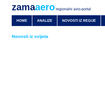
zama
aero
regionalni avio-portal
HOME
ANALIZE
NOVOSTI IZ REGIJE
Novosti iz svijeta