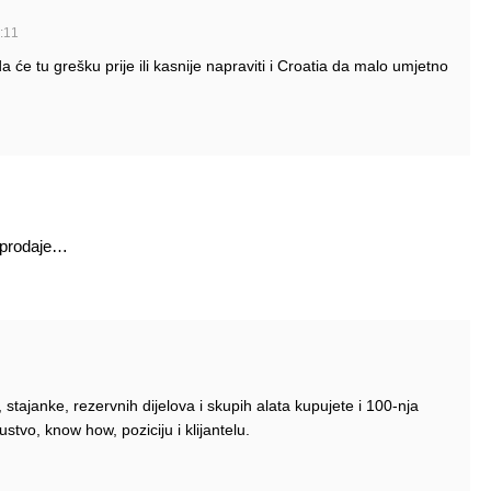
:11
a će tu grešku prije ili kasnije napraviti i Croatia da malo umjetno
u prodaje…
stajanke, rezervnih dijelova i skupih alata kupujete i 100-nja
ustvo, know how, poziciju i klijantelu.