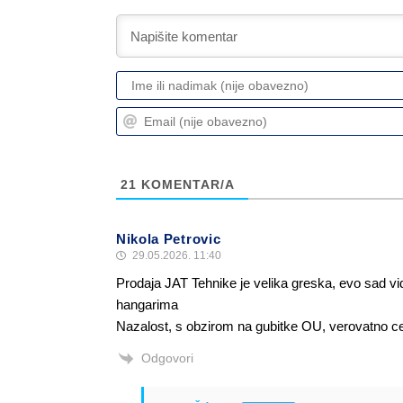
21
KOMENTAR/A
Nikola Petrovic
29.05.2026. 11:40
Prodaja JAT Tehnike je velika greska, evo sad vi
hangarima
Nazalost, s obzirom na gubitke OU, verovatno ce
Odgovori