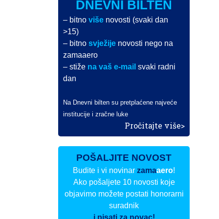
DNEVNI BILTEN
– bitno
više
novosti (svaki dan
>15)
– bitno
svježije
novosti nego na
zamaaero
– stiže
na vaš e-mail
svaki radni
dan
Na Dnevni bilten su pretplaćene najveće
institucije i zračne luke
Pročitajte više>
POŠALJITE NOVOST
Budite i vi novinar
zama
aero
!
Ako pošaljete 10 novosti koje
objavimo možete postati honorarni
suradnik
i pisati za novac!