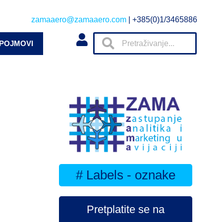
zamaaero@zamaaero.com
| +385(0)1/3465886
 POJMOVI
# Labels - oznake
Pretplatite se na