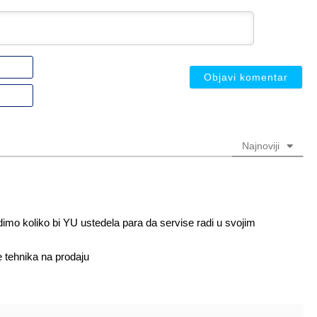
Ime
ili
nadimak
Email
(nije
(nije
obavezno)
obavezno)
Najnoviji
dimo koliko bi YU ustedela para da servise radi u svojim
 tehnika na prodaju