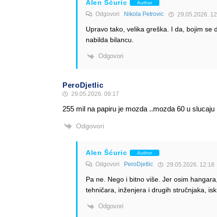
Alen Šćuric
Author
Odgovori
Nikola Petrovic
29.05.2026. 12
Upravo tako, velika greška. I da, bojim se d
nabilda bilancu.
Odgovori
PeroDjetlic
29.05.2026. 09:17
255 mil na papiru je mozda ..mozda 60 u slucaj
Odgovori
Alen Šćuric
Author
Odgovori
PeroDjetlic
29.05.2026. 12:16
Pa ne. Nego i bitno više. Jer osim hangara, 
tehničara, inženjera i drugih stručnjaka, isk
Odgovori