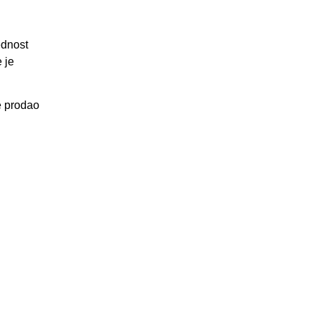
ednost
 je
je prodao