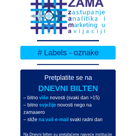
# Labels - oznake
Pretplatite se na
DNEVNI BILTEN
– bitno
više
novosti (svaki dan >15)
– bitno
svježije
novosti nego na
zamaaero
– stiže
na vaš e-mail
svaki radni dan
Na Dnevni bilten su pretplaćene najveće institucije