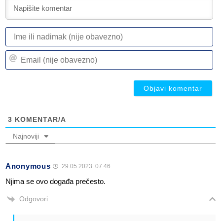
I
ili
n
Em
(n
(n
ob
ob
3
KOMENTAR/A
Najnoviji
Anonymous
29.05.2023. 07:46
Njima se ovo događa prečesto.
Odgovori