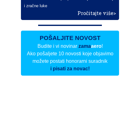
i zračne luke
Pročitajte više>
POŠALJITE NOVOST
Budite i vi novinar
zama
aero
!
Ako pošaljete 10 novosti koje objavimo
možete postati honorarni suradnik
i pisati za novac!
Info
Pretplata na dnevne biltene
Update
O nama