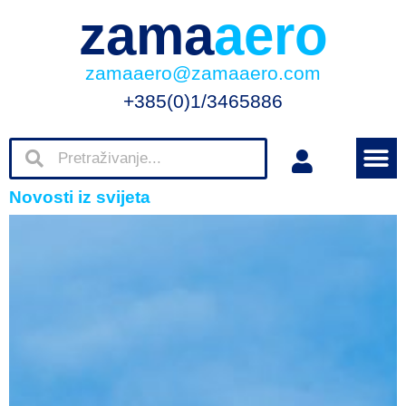
zama
aero
zamaaero@zamaaero.com
+385(0)1/3465886
Novosti iz svijeta