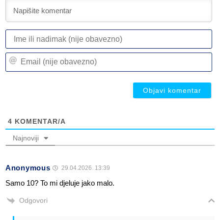
I
ili
n
Em
(n
(n
ob
ob
4
KOMENTAR/A
Najnoviji
Anonymous
29.04.2026. 13:39
Samo 10? To mi djeluje jako malo.
Odgovori