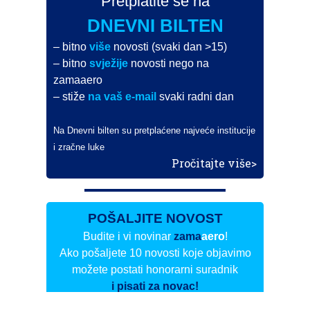
Pretplatite se na
DNEVNI BILTEN
– bitno
više
novosti (svaki dan >15)
– bitno
svježije
novosti nego na
zamaaero
– stiže
na vaš e-mail
svaki radni dan
Na Dnevni bilten su pretplaćene najveće institucije
i zračne luke
Pročitajte više>
POŠALJITE NOVOST
Budite i vi novinar
zama
aero
!
Ako pošaljete 10 novosti koje objavimo
možete postati honorarni suradnik
i pisati za novac!