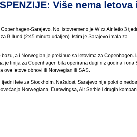
ENZIJE: Više nema letova 
niji Copenhagen-Sarajevo. No, istovremeno je Wizz Air letio 3 tjed
a Billund (2:45 minuta udaljen). Istim je Sarajevo imala za
io bazu, a i Norwegian je prekinuo sa letovima za Copenhagen. I
oga je linija za Copenhagen bila operirana dugi niz godina i ona
 da ove letove obnovi ili Norwegian ili SAS.
n tjedni lete za Stockholm. Nažalost, Sarajevo nije pokrilo nedos
povećanja Norwegiana, Eurowingsa, Air Serbie i drugih kompani