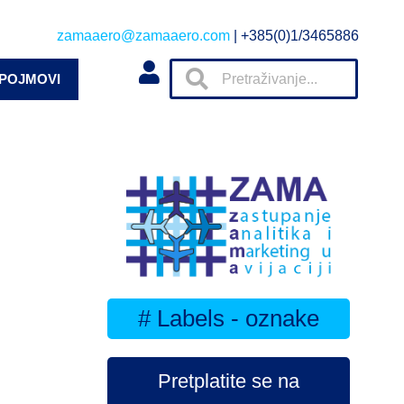
zamaaero@zamaaero.com
| +385(0)1/3465886
 POJMOVI
# Labels - oznake
Pretplatite se na