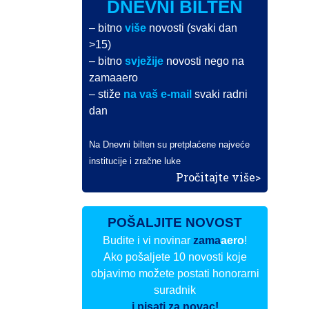
DNEVNI BILTEN
– bitno
više
novosti (svaki dan
>15)
– bitno
svježije
novosti nego na
zamaaero
– stiže
na vaš e-mail
svaki radni
dan
Na Dnevni bilten su pretplaćene najveće
institucije i zračne luke
Pročitajte više>
POŠALJITE NOVOST
Budite i vi novinar
zama
aero
!
Ako pošaljete 10 novosti koje
objavimo možete postati honorarni
suradnik
i pisati za novac!