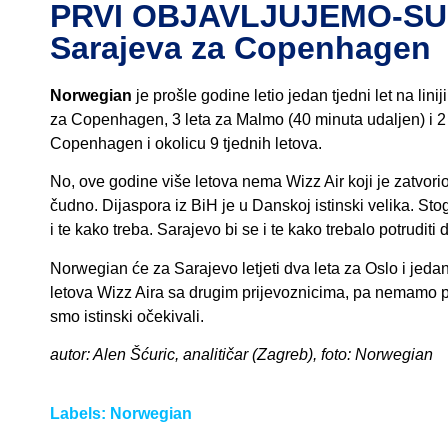
PRVI OBJAVLJUJEMO-SUSP
Sarajeva za Copenhagen
Norwegian
je prošle godine letio jedan tjedni let na li
za Copenhagen, 3 leta za Malmo (40 minuta udaljen) i 2 z
Copenhagen i okolicu 9 tjednih letova.
No, ove godine više letova nema Wizz Air koji je zatvor
čudno. Dijaspora iz BiH je u Danskoj istinski velika. St
i te kako treba. Sarajevo bi se i te kako trebalo potruditi
Norwegian će za Sarajevo letjeti dva leta za Oslo i jeda
letova Wizz Aira sa drugim prijevoznicima, pa nemamo 
smo istinski očekivali.
autor: Alen Šćuric, analitičar (Zagreb), foto: Norwegian
Labels:
Norwegian