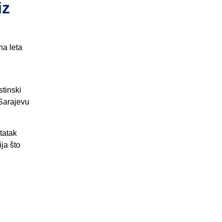
iz
na leta
stinski
 Sarajevu
tatak
ja što