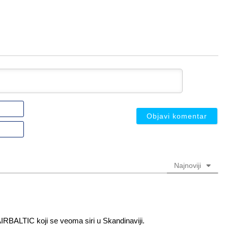
Ime
ili
nadimak
Email
(nije
(nije
obavezno)
obavezno)
Najnoviji
a AIRBALTIC koji se veoma siri u Skandinaviji.