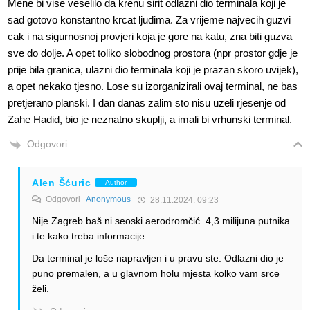
Mene bi vise veselilo da krenu sirit odlazni dio terminala koji je
sad gotovo konstantno krcat ljudima. Za vrijeme najvecih guzvi
cak i na sigurnosnoj provjeri koja je gore na katu, zna biti guzva
sve do dolje. A opet toliko slobodnog prostora (npr prostor gdje je
prije bila granica, ulazni dio terminala koji je prazan skoro uvijek),
a opet nekako tjesno. Lose su izorganizirali ovaj terminal, ne bas
pretjerano planski. I dan danas zalim sto nisu uzeli rjesenje od
Zahe Hadid, bio je neznatno skuplji, a imali bi vrhunski terminal.
Odgovori
Alen Šćuric
Author
Odgovori
Anonymous
28.11.2024. 09:23
Nije Zagreb baš ni seoski aerodromčić. 4,3 milijuna putnika
i te kako treba informacije.
Da terminal je loše napravljen i u pravu ste. Odlazni dio je
puno premalen, a u glavnom holu mjesta kolko vam srce
želi.