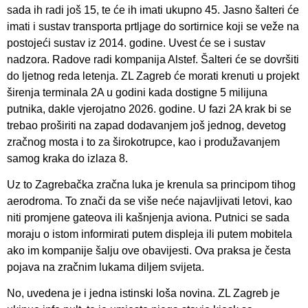
sada ih radi još 15, te će ih imati ukupno 45. Jasno šalteri će
imati i sustav transporta prtljage do sortirnice koji se veže na
postojeći sustav iz 2014. godine. Uvest će se i sustav
nadzora. Radove radi kompanija Alstef. Šalteri će se dovršiti
do ljetnog reda letenja. ZL Zagreb će morati krenuti u projekt
širenja terminala 2A u godini kada dostigne 5 milijuna
putnika, dakle vjerojatno 2026. godine. U fazi 2A krak bi se
trebao proširiti na zapad dodavanjem još jednog, devetog
zračnog mosta i to za širokotrupce, kao i produžavanjem
samog kraka do izlaza 8.
Uz to Zagrebačka zračna luka je krenula sa principom tihog
aerodroma. To znači da se više neće najavljivati letovi, kao
niti promjene gateova ili kašnjenja aviona. Putnici se sada
moraju o istom informirati putem displeja ili putem mobitela
ako im kompanije šalju ove obavijesti. Ova praksa je česta
pojava na zračnim lukama diljem svijeta.
No, uvedena je i jedna istinski loša novina. ZL Zagreb je