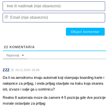
I
ili
n
Em
(n
(n
ob
ob
22
KOMENTAR/A
Najnoviji
ZZZ
29.11.2024. 03:48
Da li na aerodromu imaju automati koji stampaju boarding karte i
nalepnice za prtljag, i onda prtljag stavljate na traku koja skanira
isti, izvaze i salje ga u sortirnicu?
Realno 8 automata moze da zameni 4-5 pozicija gde dve pozicije
morate ostavljate za prtljag