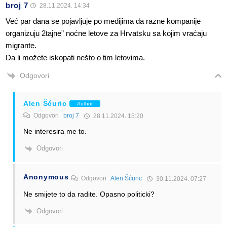
broj 7
28.11.2024. 14:34
Već par dana se pojavljuje po medijima da razne kompanije
organizuju 2tajne” noćne letove za Hrvatsku sa kojim vraćaju
migrante.
Da li možete iskopati nešto o tim letovima.
Odgovori
Alen Šćuric
Author
Odgovori
broj 7
28.11.2024. 15:20
Ne interesira me to.
Odgovori
Anonymous
Odgovori
Alen Šćuric
30.11.2024. 07:27
Ne smijete to da radite. Opasno politicki?
Odgovori