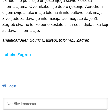
ukinuo info pult, te je umjesto njega stavio kiosk sa
informacijama. Ovo nikako nije dobro rješenje. Aerodromi
diljem svijeta iako imaju totema ili info pultove ipak imaju i
žive ljude za davanje informacija. Jel moguće da je ZL
Zagreb stvarno toliko puno koštalo tih tri-četiri djelatnika koji
su davali informacije.
analitičar: Alen Šćuric (Zagreb), foto: MZL Zagreb
Labels:
Zagreb
Login