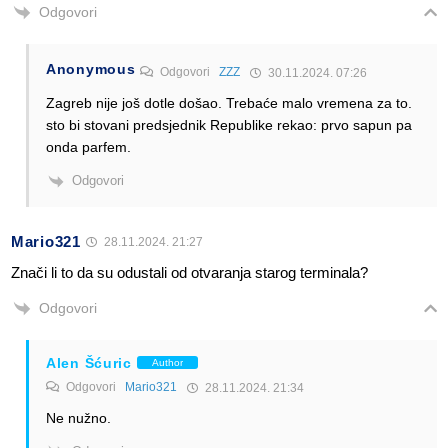
Odgovori
Anonymous
Odgovori
ZZZ
30.11.2024. 07:26
Zagreb nije još dotle došao. Trebaće malo vremena za to.
sto bi stovani predsjednik Republike rekao: prvo sapun pa
onda parfem.
Odgovori
Mario321
28.11.2024. 21:27
Znači li to da su odustali od otvaranja starog terminala?
Odgovori
Alen Šćuric
Author
Odgovori
Mario321
28.11.2024. 21:34
Ne nužno.