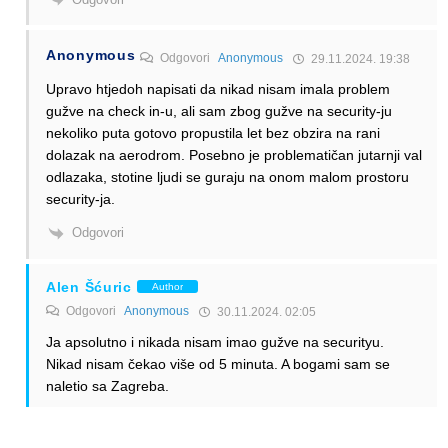
Anonymous
Odgovori
Anonymous
29.11.2024. 19:38
Upravo htjedoh napisati da nikad nisam imala problem
gužve na check in-u, ali sam zbog gužve na security-ju
nekoliko puta gotovo propustila let bez obzira na rani
dolazak na aerodrom. Posebno je problematičan jutarnji val
odlazaka, stotine ljudi se guraju na onom malom prostoru
security-ja.
Odgovori
Alen Šćuric
Author
Odgovori
Anonymous
30.11.2024. 02:05
Ja apsolutno i nikada nisam imao gužve na securityu.
Nikad nisam čekao više od 5 minuta. A bogami sam se
naletio sa Zagreba.
Odgovori