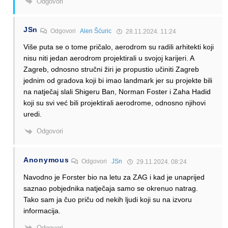
Odgovori
JSn
Odgovori
Alen Šćuric
28.11.2024. 11:24
Više puta se o tome pričalo, aerodrom su radili arhitekti koji
nisu niti jedan aerodrom projektirali u svojoj karijeri. A
Zagreb, odnosno stručni žiri je propustio učiniti Zagreb
jednim od gradova koji bi imao landmark jer su projekte bili
na natječaj slali Shigeru Ban, Norman Foster i Zaha Hadid
koji su svi već bili projektirali aerodrome, odnosno njihovi
uredi.
Odgovori
Anonymous
Odgovori
JSn
29.11.2024. 08:24
Navodno je Forster bio na letu za ZAG i kad je unaprijed
saznao pobjednika natječaja samo se okrenuo natrag.
Tako sam ja čuo priču od nekih ljudi koji su na izvoru
informacija.
Odgovori