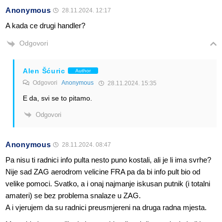
Anonymous
28.11.2024. 12:17
A kada ce drugi handler?
Odgovori
Alen Šćuric
Author
Odgovori
Anonymous
28.11.2024. 15:35
E da, svi se to pitamo.
Odgovori
Anonymous
28.11.2024. 08:47
Pa nisu ti radnici info pulta nesto puno kostali, ali je li ima svrhe?
Nije sad ZAG aerodrom velicine FRA pa da bi info pult bio od
velike pomoci. Svatko, a i onaj najmanje iskusan putnik (i totalni
amateri) se bez problema snalaze u ZAG.
A i vjerujem da su radnici preusmjereni na druga radna mjesta.