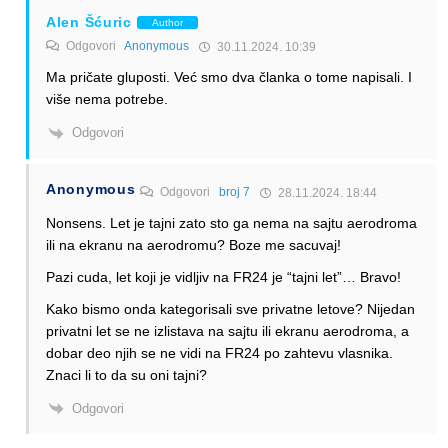
Alen Šćuric
Author
Odgovori
Anonymous
30.11.2024. 10:39
Ma pričate gluposti. Već smo dva članka o tome napisali. I
više nema potrebe.
Odgovori
Anonymous
Odgovori
broj 7
28.11.2024. 18:44
Nonsens. Let je tajni zato sto ga nema na sajtu aerodroma
ili na ekranu na aerodromu? Boze me sacuvaj!
Pazi cuda, let koji je vidljiv na FR24 je “tajni let”… Bravo!
Kako bismo onda kategorisali sve privatne letove? Nijedan
privatni let se ne izlistava na sajtu ili ekranu aerodroma, a
dobar deo njih se ne vidi na FR24 po zahtevu vlasnika.
Znaci li to da su oni tajni?
Odgovori