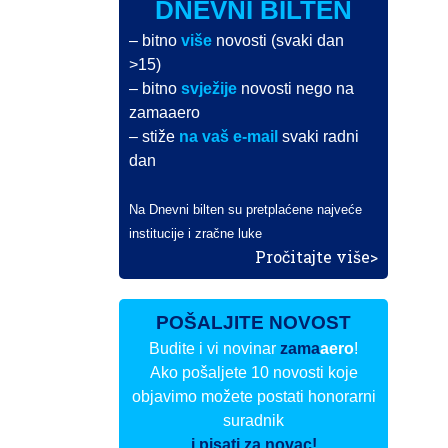
DNEVNI BILTEN
– bitno
više
novosti (svaki dan
>15)
– bitno
svježije
novosti nego na
zamaaero
– stiže
na vaš e-mail
svaki radni
dan
Na Dnevni bilten su pretplaćene najveće
institucije i zračne luke
Pročitajte više>
POŠALJITE NOVOST
Budite i vi novinar
zama
aero
!
Ako pošaljete 10 novosti koje
objavimo možete postati honorarni
suradnik
i pisati za novac!