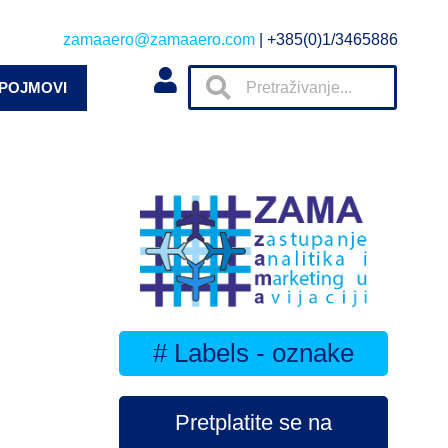
zamaaero@zamaaero.com
| +385(0)1/3465886
 POJMOVI
# Labels - oznake
Pretplatite se na